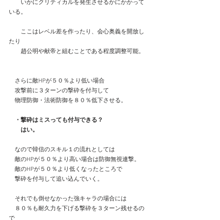
　　いかにクリティカルを発生させるかにかかって
いる。
　　ここはレベル差を作ったり、会心奥義を開放し
たり
　　趙公明や献帝と組むことである程度調整可能。
　さらに敵HPが５０％より低い場合
　攻撃前に３ターンの撃砕を付与して
　物理防御・法術防御を８０％低下させる。
　・撃砕はミスっても付与できる？
　　はい。
　なので韓信のスキル１の流れとしては
　敵のHPが５０％より高い場合は防御無視連撃。
　敵のHPが５０％より低くなったところで
　撃砕を付与して追い込んでいく。
　それでも倒せなかった強キャラの場合には
　８０％も耐久力を下げる撃砕を３ターン残せるの
で