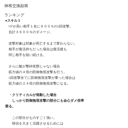
神将交換副将
ランキング
●スキル１
　HPが高い相手１名に６００％の6回攻撃。
　合計３６００％のダメージ。
　攻撃対象は対象が死亡するまで変わらない。
　相手が復活持ちだった場合は復活後も
　同じ相手を狙い続ける。
　さらに敵が撃砕状態じゃない場合
　筋力値の４倍の防御無視攻撃を行う。
　6回攻撃全てに防御無視攻撃が乗った場合は
　筋力値の２４倍の防御無視攻撃になる。
　・クリティカルが発動した場合
　　しっかり防御無視攻撃の部分にも会心ダメ倍率
乗る。
　　この部分がものすごく強い。
　　韓信を大きく活躍させるためには