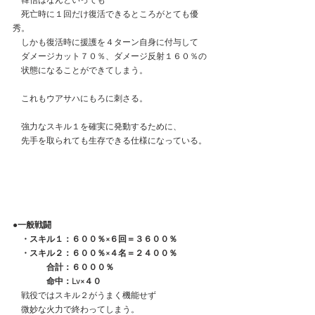
　韓信はなんといっても
　死亡時に１回だけ復活できるところがとても優
秀。
　しかも復活時に援護を４ターン自身に付与して
　ダメージカット７０％、ダメージ反射１６０％の
　状態になることができてしまう。
　これもウアサハにもろに刺さる。
　強力なスキル１を確実に発動するために、
　先手を取られても生存できる仕様になっている。
●一般戦闘
　・スキル１：６００％×６回＝３６００％
　・スキル２：６００％×４名＝２４００％
　　　　合計：６０００％
　　　　命中：Lv×４０
　戦役ではスキル２がうまく機能せず
　微妙な火力で終わってしまう。