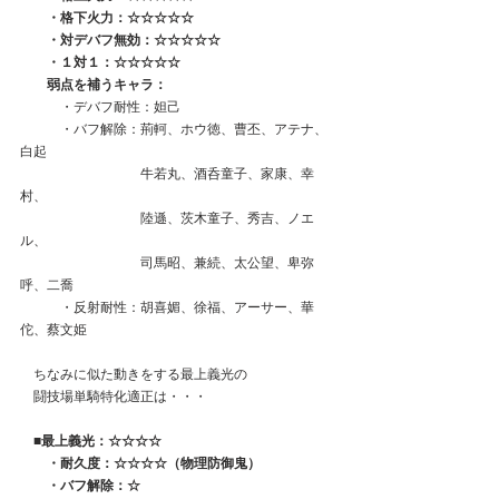
　　・格下火力：☆☆☆☆☆
　　・対デバフ無効：☆☆☆☆☆
　　・１対１：☆☆☆☆☆
　　弱点を補うキャラ：
　　　・デバフ耐性：妲己
　　　・バフ解除：荊軻、ホウ徳、曹丕、アテナ、
白起
　　　　　　　　　牛若丸、酒呑童子、家康、幸
村、
　　　　　　　　　陸遜、茨木童子、秀吉、ノエ
ル、
　　　　　　　　　司馬昭、兼続、太公望、卑弥
呼、二喬
　　　・反射耐性：胡喜媚、徐福、アーサー、華
佗、蔡文姫  
　ちなみに似た動きをする最上義光の
　闘技場単騎特化適正は・・・
　■最上義光：
☆☆☆☆
　　・耐久度：☆☆☆☆（物理防御鬼）
　　・バフ解除：☆