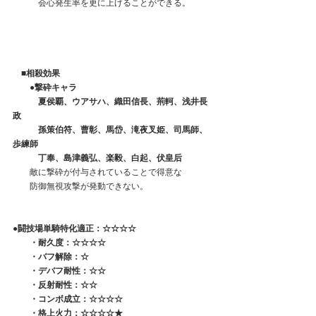
　　　会心発生率を更に上げることができる。
　■相殺効果
　　●撃砕キャラ
　　　夏侯覇、ウアサハ、織田信長、荊軻、浅井長
政
　　　孫策伯符、曹彰、馬岱、滝夜叉姫、司馬師、
歩練師
　　　丁奉、島津義弘、楽毅、白起、伏皇后
　　敵に撃砕が付与されていることで得意な
　　防御無視攻撃が発動できない。
●
闘技場単騎特化適正：
☆☆☆☆
　   ・耐久度：☆☆☆☆
　　・バフ解除：☆
　　・デバフ耐性：☆☆
　　・反射耐性：☆☆
　　・コンボ成立：☆☆☆☆
　　・格上火力：☆☆☆☆★