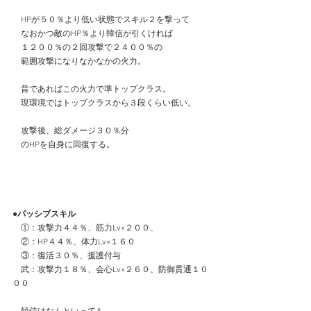
　HPが５０％より低い状態でスキル２を撃って
　なおかつ敵のHP％より韓信が引くければ
　１２００％の２回攻撃で２４００％の
　範囲攻撃になりなかなかの火力。
　昔であればこの火力で準トップクラス。
　現環境ではトップクラスから３段くらい低い。
攻撃後、総ダメージ３０％分
　のHPを自身に回復する。
●パッシブスキル
　①：攻撃力４４％、筋力Lv×２００、
　②：HP４４％、体力Lv×１６０
　③：復活３０％、援護付与
　武：攻撃力１８％、会心Lv×２６０、防御貫通１０
００