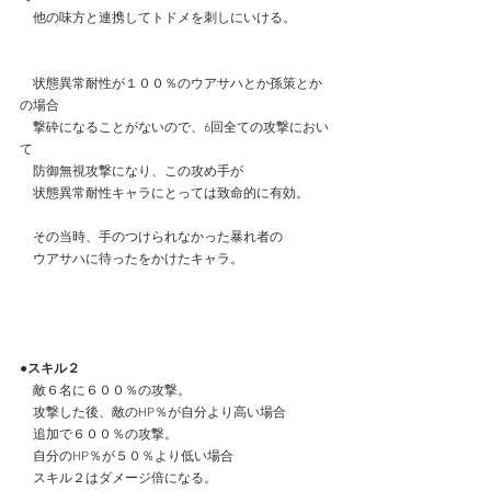
　他の味方と連携してトドメを刺しにいける。
　状態異常耐性が１００％のウアサハとか孫策とか
の場合
　撃砕になることがないので、6回全ての攻撃におい
て
　防御無視攻撃になり、この攻め手が
　状態異常耐性キャラにとっては致命的に有効。
　その当時、手のつけられなかった暴れ者の
　ウアサハに待ったをかけたキャラ。
●スキル２
　敵６名に６００％の攻撃。
　攻撃した後、敵のHP％が自分より高い場合
　追加で６００％の攻撃。
　自分のHP％が５０％より低い場合
　スキル２はダメージ倍になる。