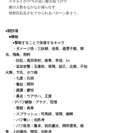
　スキル１がHP％が高い敵を狙うので
　敵の人数をなかなか減らせず
　憤怒狂乱化されてやられるパターン多そう。
●闘技場
　■獲物
●撃殺することで加速するキャラ
　　・ダメージ倍：三妖精、信長、趙雲子龍、韓
当、飛鳥、荊軻　
　　・狂乱：真田幸村、衛青、李信、Es
　　・追加攻撃：玉藻前、張飛、妲己、左慈、不知
火舞、卞氏、ホウ徳
　　・七星：孔明
　　・奮起：関羽
　　・援護：蒙恬
　　・暴走：ウアサハ、王賁
  　・デバフ解除：アテナ、范増
　　・雷鎧：典韋　
　　・スプラッシュ：司馬師、張飛、貂蝉
　　・バフ奪い：伯邑考
　　・バフ延長：董卓、前田慶次、関羽雲長、衛
青、上杉謙信、関羽、伯邑考