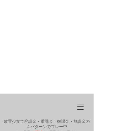
放置少女で廃課金・重課金・微課金・無課金の
４パターンでプレー中