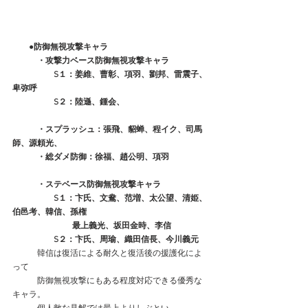
　　●防御無視攻撃キャラ
　　　・攻撃力ベース防御無視攻撃キャラ
　　　　　S１：姜維、曹彰、項羽、劉邦、雷震子、
卑弥呼
　　　　　S２：陸遜、鍾会、
　　　・スプラッシュ：張飛、貂蝉、程イク、司馬
師、源頼光、
　　　・総ダメ防御：徐福、趙公明、項羽
　　　・ステベース防御無視攻撃キャラ
　　　　　S１：卞氏、文鴦、范増、太公望、清姫、
伯邑考、韓信、孫権
　　　　　　　 最上義光、坂田金時、李信
　　　　　S２：卞氏、周瑜、織田信長、今川義元
　　　韓信は復活による耐久と復活後の援護化によ
って
　　　防御無視攻撃にもある程度対応できる優秀な
キャラ。