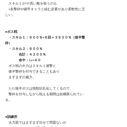
　スキル１がHP高い敵を狙うのも
　4名撃砕や破甲キャラと組む必要があり柔軟性に乏
しい。
●ボス戦
　・スキル１：６００％×６回＝３６００％（後半撃
砕）
　・スキル２：６００％
　　　　合計：４２００％
　　　　命中：Lv×４０
　ボス戦の火力はスキル１連撃と
　後半撃砕を付与できることもあり
　まずまずの威力。
　ただ後半ボスは憤怒狂乱化してくるので
　撃砕を付与しながら戦える期間は結構限られてい
る。
●訓練所
　火力面ではまずまず出せて問題ないが