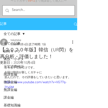
〜１ヶ月半で
VIP12
まで廃課金して廃人に〜
記事
全ての記事
teketeke
全ての記事
2020年8月4日
読了時間: 7分
【２０２０年版】韓信（UR閃）を
副将キャラ
再分析・評価しました！
裏技・小ネタ
更新日：
2020年10月6日
元宝消費検証
どうも！てけてけです。
今回は韓信が新しくガチャに
廃課金編
並んだので、その評価をしていきたいと思います。
微課金編
https://www.youtube.com/watch?v=VG77q-
2YxQM
無課金編
課金編
基礎知識編