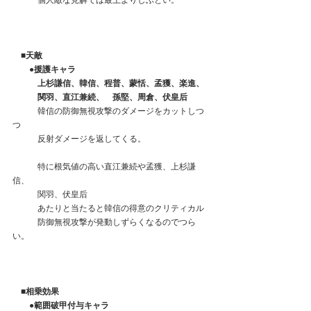
　　　個人敵な見解では最上よりしぶとい。
　■天敵
　　●援護キャラ
上杉謙信、韓信、程普、蒙恬、孟獲、楽進、
　　　関羽、直江兼続、　孫堅、周倉、伏皇后
　　　韓信の防御無視攻撃のダメージをカットしつ
つ
　　　反射ダメージを返してくる。
　　　特に根気値の高い直江兼続や孟獲、上杉謙
信、
　　　関羽、伏皇后
　　　あたりと当たると韓信の得意のクリティカル
　　　防御無視攻撃が発動しずらくなるのでつら
い。
　■相乗効果
　　●範囲破甲付与キャラ