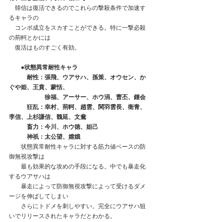
　韓信は復活できるのでこれらの撃殺条件で加速す
るキャラの
　コンボ成立をスカすことができる。特に一撃必殺
の荊軻とかには
　復活はものすごく有効。
　　●状態異常耐性キャラ
　　　耐性：張飛、ウアサハ、孫策、オウセン、か
ぐや姫、王賁、蒙恬、
　　　　　　徐福、アーサー、ホウ涓、曹丕、鍾会
 　 　  狂乱：幸村、荊軻、趙雲、関羽雲長、衛青、
李信、上杉謙信、魏延、文鴦
　　　畜力：今川、ホウ徳、妲己
　　　神祇：太公望、嫦娥
　　状態異常耐性キャラに対する筋力値ベースの防
御無視攻撃は
　　最も効果的な攻めの手段になる。中でも暴走化
するウアサハは
　　暴走によって防御無視攻撃によって受けるダメ
ージを伸ばしてしまい
　　さらにトドメを刺しやすい。完全にウアサハ狙
いでリリースされたキャラだとわかる。