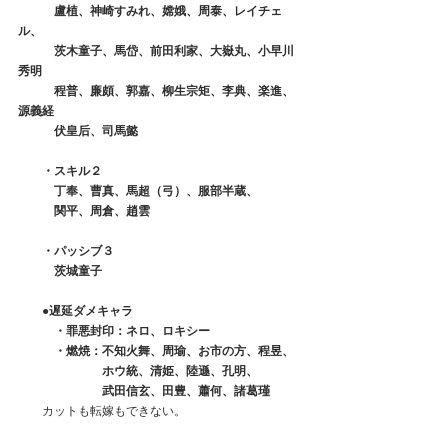
　　　盧植、神崎すみれ、嫦娥、周泰、レイチェ
ル、
　　　茨木童子、馬岱、前田利家、大嶽丸、小早川
秀明
　　　程普、廉頗、郭嘉、柳生宗矩、李典、楽進、
源義経
　　　伏皇后、司馬懿
　　・スキル２
　　　丁奉、曹真、馬超（弓）、服部半蔵、
　　　関平、周倉、趙雲
　　・パッシブ３
　　　茨城童子　　
　　●遅延ダメキャラ
　　　・罪悪封印：ネロ、ロキシー
　　　・燃焼：不知火舞、周瑜、お市の方、程昱、
　　　　　　　ホウ統、清姫、陸遜、孔明、
　　　　　　　武田信玄、田豊、蕭何、諸葛瑾
　　カットも転嫁もできない。