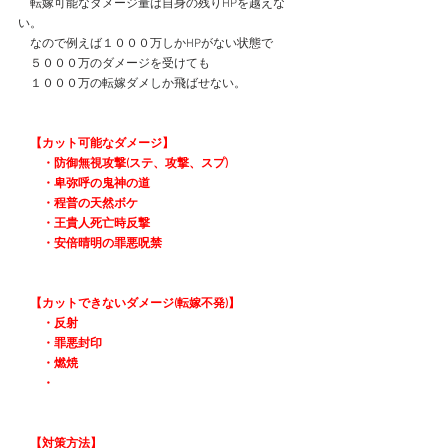
　転嫁可能なダメージ量は自身の残りHPを越えな
い。
　なので例えば１０００万しかHPがない状態で
　５０００万のダメージを受けても
　１０００万の転嫁ダメしか飛ばせない。
　【カット可能なダメージ】
　　・防御無視攻撃(ステ、攻撃、スプ)
　　・卑弥呼の鬼神の道
　　・程普の天然ボケ
　　・王貴人死亡時反撃
　　・安倍晴明の罪悪呪禁
　【カットできないダメージ(転嫁不発)】
　　・反射
　　・罪悪封印
　　・燃焼
　　・
　【対策方法】