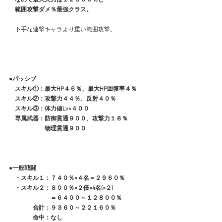
　範囲攻撃ダメ％最強クラス。
　下手な連撃キャラより重い範囲攻撃。
●パッシブ
　スキル①：最大HP４６％、最大HP回復率４％
　スキル②：攻撃力４４％、反射４０％
　スキル③：体力値Lv×４００
　専属武器：防御貫通９００、攻撃力１８％
　　　　　　物理貫通９００
●一般戦闘
　・スキル１：７４０％×４名＝２９６０％
　・スキル２：８００％×２倍×4名(×２)
　　　　　　　＝６４００～１２８００％
　　　　合計：９３６０～２２１６０％
　　　　命中：なし