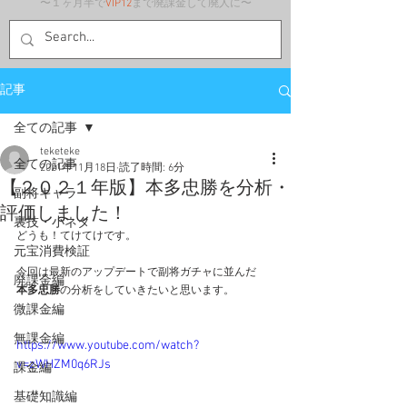
〜１ヶ月半で
VIP12
まで廃課金して廃人に〜
記事
全ての記事
teketeke
全ての記事
2021年11月18日
読了時間: 6分
【２０２１年版】本多忠勝を分析・
副将キャラ
評価しました！
裏技・小ネタ
どうも！てけてけです。
元宝消費検証
今回は最新のアップデートで副将ガチャに並んだ
廃課金編
本多忠勝
の分析をしていきたいと思います。
微課金編
無課金編
https://www.youtube.com/watch?
v=zWHZM0q6RJs
課金編
基礎知識編