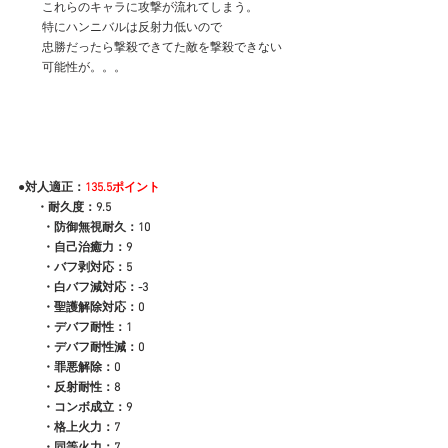
　　これらのキャラに攻撃が流れてしまう。
　　特にハンニバルは反射力低いので
　　忠勝だったら撃殺できてた敵を撃殺できない
　　可能性が。。。
●対人適正：
135.5ポイント
 　 ・耐久度：9.5
　　・防御無視耐久：10
　　・自己治癒力：9
　　・バフ剥対応：5
　　・白バフ減対応：-3
　　・聖護解除対応：0
　　・デバフ耐性：1
　　・デバフ耐性減：0
　　・罪悪解除：0
　　・反射耐性：8
　　・コンボ成立：9
　　・格上火力：7
　　・同等火力：7