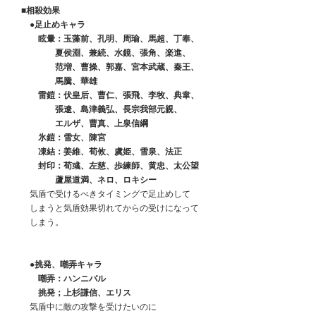
　■相殺効果
　　●足止めキャラ
　　　眩暈：玉藻前、孔明、周瑜、馬超、丁奉、
　　　　　夏侯淵、兼続、水鏡、張角、楽進、
　　　　　范増、曹操、郭嘉、宮本武蔵、秦王、
　　　　　馬騰、華雄
　　　雷鎧：伏皇后、曹仁、張飛、李牧、典韋、
　　　　　張遼、島津義弘、長宗我部元親、
　　　　　エルザ、曹真、上泉信綱
　　　氷鎧：雪女、陳宮
　　　凍結：姜維、荀攸、虞姫、雪泉、法正
　　　封印：荀彧、左慈、歩練師、黄忠、太公望
　　　　　蘆屋道満、ネロ、ロキシー
　　気盾で受けるべきタイミングで足止めして
　　しまうと気盾効果切れてからの受けになって
　　しまう。
　●挑発、嘲弄キャラ
　　　嘲弄：ハンニバル
　　　挑発；上杉謙信、エリス
　　気盾中に敵の攻撃を受けたいのに