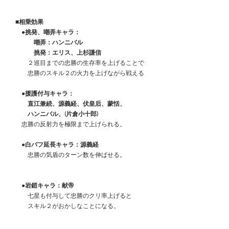
　■相乗効果
　　●挑発、嘲弄キャラ：
　　　　嘲弄：ハンニバル
　　　　挑発：エリス、上杉謙信
　　　２巡目までの忠勝の生存率を上げることで
　　　忠勝のスキル２の火力を上げながら戦える
　●援護付与キャラ：
　　　直江兼続、源義経、伏皇后、蒙恬、
　　　ハンニバル、(片倉小十郎)
　　忠勝の反射力を極限まで上げられる。
　　●白バフ延長キャラ：源義経
　　　忠勝の気盾のターン数を伸ばせる。
●岩鎧キャラ：献帝
　　　七星も付与して忠勝のクリ率上げると
　　　スキル２がおかしなことになる。