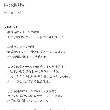
神将交換副将
ランキング
●スキル１
　敵６名に７４０％の攻撃。
　傾国と群雄でダメージ２倍で１４８０％に。
　攻撃後２ターンの間、
　気盾状態になり、受けたダメージの６０％を
　HP％が低い敵１名に転嫁する。
　１００のダメージの内自身は４０だけ受けて
　HPが低いピンチな相手に６０ぶつける。
　つまり１５０％反射をHPが低いピンチな相手に
　ぶつけることができる鬼畜仕様。
　しかも自身に４０％のパッシブ反射が
　ついているので総合反射でいうと１９０％
　相手陣営に返していることになる。