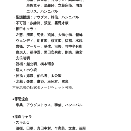
　　　　　　星熊童子、源義経、立花宗茂、周泰
　　　　　　エリス、ハンニバル
　　・聖護援護：アウグス、韓信、ハンニバル
　　・不可視：歩練師、張宝、霧隠才蔵
　　・影甲キャラ：
　　　左慈、清姫、荀攸、劉禅、大喬小喬、貂蝉
　　　ウェンディ、胡喜媚、蔡文姫、徐福、水鏡
　　　曹操、アーサー、華佗、沮授、竹中半兵衛
　　　糜夫人、張仲景、黒田官兵衛、劉表、陳宮
　　　安倍晴明
　　・祝福：趙公明、橋本環奈
　　・浴火：ホウ統
　　・神祇：嫦娥、伯邑考、太公望
　　・氷棘：楽進、虞姫、王昭君、雪泉
　　本多忠勝の転嫁ダメージをカット可能。
　　●罪悪流血
　　　李典、アウグストゥス、韓信、ハンニバル
　　●流血キャラ
　　・スキル１
　　　沮授、田単、真田幸村、辛憲英、文鴦、孫堅