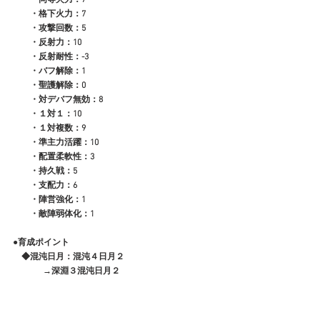
　　・格下火力：7
　　・攻撃回数：5
　　・反射力：10
　　・反射耐性：-3
　　・バフ解除：1
　　・聖護解除：0
　　・対デバフ無効：8
　　・１対１：10
　　・１対複数：9
　　・準主力活躍：10
　　・配置柔軟性：3
　　・持久戦：5
　　・支配力：6
　　・陣営強化：1
　　・敵陣弱体化：1
●育成ポイント
　◆混沌日月：混沌４日月２
              →深淵３混沌日月２
　　　　　　　【コスパ運用】
　　　　　　　　・日月２闘鬼神４