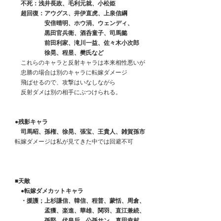
　　不死：浅井長政、毛利元就、小松姫
　　超回復：アウグス、井伊直虎、上泉信綱
　　　　　　安倍晴明、ホウ涓、ウェンディ、
　　　　　　黒田官兵衛、酒呑童子、司馬懿
　　　　　　前田利家、滝川一益、佐々木小次郎
　　　　　　徐晃、程昱、樊氏など
　　これらのキャラと反射キャラは本来相性悪いが
　　忠勝の場合は別のキャラに転嫁ダメージ
　　飛ばせるので、攻撃はいなしながら
　　反射ダメは別の相手にぶつけられる。
　●残影キャラ
　　司馬昭、孫権、徐晃、張宝、王貴人、雑賀孫市
　転嫁ダメージは私が見てきた中では回避不可
　■天敵
　　●転嫁ダメカットキャラ
　　・援護；上杉謙信、韓信、程普、蒙恬、周倉、
　　　　　　孟獲、楽進、華雄、関羽、直江兼続、
　　　　　　孫堅、伏皇后、公孫サン、真田幸村、