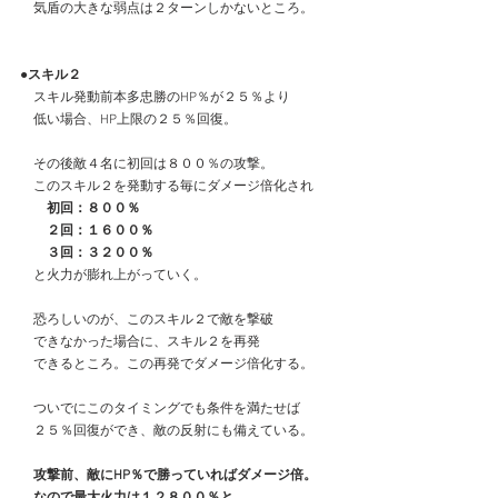
　気盾の大きな弱点は２ターンしかないところ。
●スキル２
　スキル発動前本多忠勝のHP％が２５％より
　低い場合、HP上限の２５％回復。
　その後敵４名に初回は８００％の攻撃。
　このスキル２を発動する毎にダメージ倍化され
　　初回：８００％
　　２回：１６００％
　　３回：３２００％
　と火力が膨れ上がっていく。
　恐ろしいのが、このスキル２で敵を撃破
　できなかった場合に、スキル２を再発
　できるところ。この再発でダメージ倍化する。
　ついでにこのタイミングでも条件を満たせば
　２５％回復ができ、敵の反射にも備えている。
　攻撃前、敵にHP％で勝っていればダメージ倍。
　なので最大火力は１２８００％と