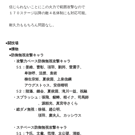
　信じられないことにこの火力で範囲攻撃なので
　１７０ステージ以降の敵４名体制にも対応可能。
　耐久力ももちろん問題なし。
●闘技場
　■獲物
　●防御無視攻撃キャラ
　　・攻撃力ベース防御無視攻撃キャラ
　　　S１：姜維、曹彰、項羽、劉邦、雷震子、
　　　 卑弥呼、沮授、袁術
　　　　　 柳生宗矩、夏侯淵、上泉信綱
　　　　　 アウグストゥス、安倍晴明
　　　S２：陸遜、鍾会、夏侯淵、滝川一益、祝融
　　・スプラッシュ：張飛、貂蝉、程イク、司馬師
　　　　　　　　　、源頼光、真宮寺さくら
　　・総ダメ無視：徐福、趙公明、
　　　　　　　　　項羽、糜夫人、カッシウス
　　・ステベース防御無視攻撃キャラ
　　　S１：卞氏、文鴦、范増、太公望、清姫、