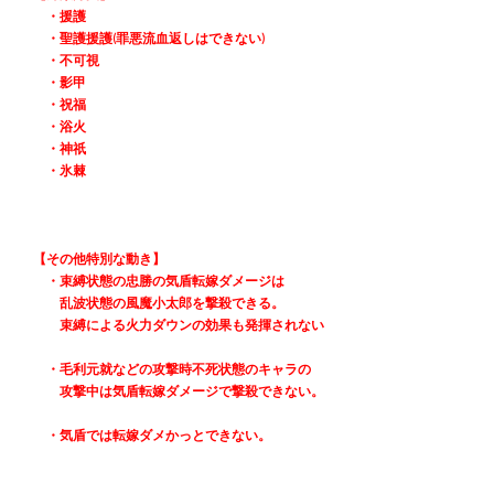
　　・援護
　　・聖護援護(罪悪流血返しはできない)
　　・不可視
　　・影甲
　　・祝福
　　・浴火
　　・神祇
　　・氷棘
　【その他特別な動き】
　　・束縛状態の忠勝の気盾転嫁ダメージは
　　　乱波状態の風魔小太郎を撃殺できる。
　　　束縛による火力ダウンの効果も発揮されない
　　・毛利元就などの攻撃時不死状態のキャラの
　　　攻撃中は気盾転嫁ダメージで撃殺できない。
　　・気盾では転嫁ダメかっとできない。