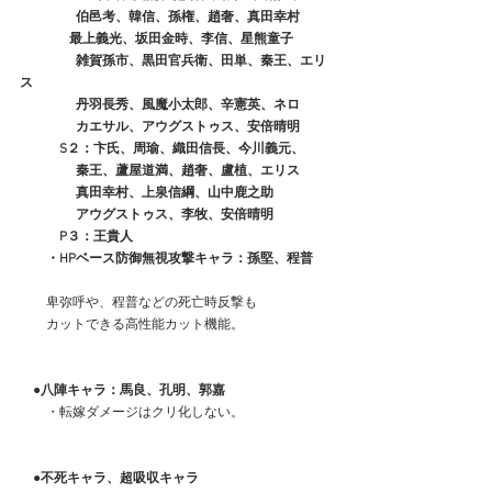
　　　　 伯邑考、韓信、孫権、趙奢、真田幸村
　　　   最上義光、坂田金時、李信、星熊童子
　　　　 雑賀孫市、黒田官兵衛、田単、秦王、エリ
ス
　　　　 丹羽長秀、風魔小太郎、辛憲英、ネロ
　　　　 カエサル、アウグストゥス、安倍晴明
　　　S２：卞氏、周瑜、織田信長、今川義元、
　　　　 秦王、蘆屋道満、趙奢、盧植、エリス
　　　　 真田幸村、上泉信綱、山中鹿之助
　　　　 アウグストゥス、李牧、安倍晴明
　　　P３：王貴人
　　・HPベース防御無視攻撃キャラ：孫堅、程普
　　卑弥呼や、程普などの死亡時反撃も
　　カットできる高性能カット機能。
　●八陣キャラ：馬良、孔明、郭嘉
　　・転嫁ダメージはクリ化しない。
　●不死キャラ、超吸収キャラ