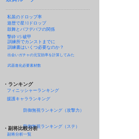
私装のドロップ率
遊歴で星10ドロップ
鼓舞とバフデバフの関係
撃砕 VS 破甲
訓練所でカンストまでに
訓練書はいくつ必要なのか？
出会いガチャの元宝効率を計算してみた
武器進化必要素材数
・ランキング
フィニッシャーランキング
援護キャラランキング
防御無視ランキング（攻撃力）
防御無視ランキング（ステ）
・副将比較分析
副将分析一覧