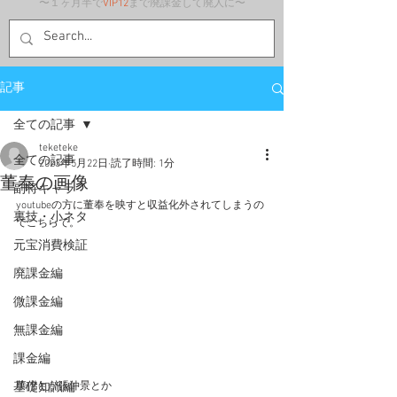
〜１ヶ月半で
VIP12
まで廃課金して廃人に〜
記事
全ての記事
teketeke
全ての記事
2023年5月22日
読了時間: 1分
董奉の画像
副将キャラ
youtubeの方に董奉を映すと収益化外されてしまうの
裏技・小ネタ
でこちらで。
元宝消費検証
廃課金編
微課金編
無課金編
課金編
基礎知識編
華佗とか張仲景とか