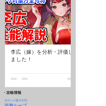
李広（嫁）を分析・評価し
ました！
・攻略情報
ボスハメ技その
①
鼓舞ループ