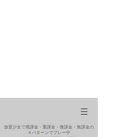
放置少女で廃課金・重課金・微課金・無課金の
４パターンでプレー中