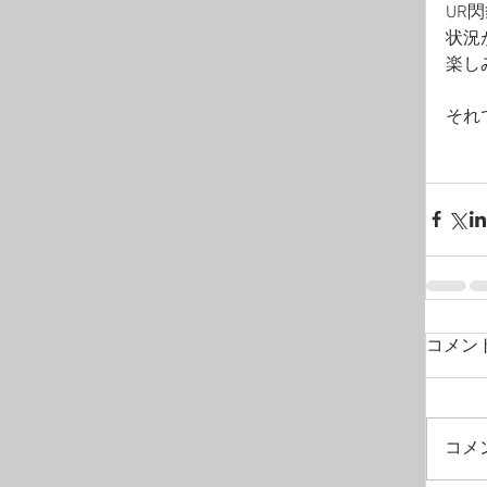
UR
状況
楽し
それ
コメン
コメ