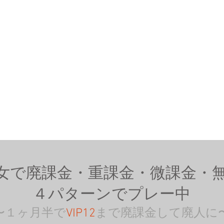
女で廃課金・重課金・微課金・
４パターンでプレー中
〜１ヶ月半で
VIP12
まで廃課金して廃人に