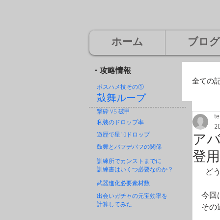
ホーム
ブログ
・攻略情報
全ての
ボスハメ技その
①
鼓舞ループ
撃砕 VS 破甲
t
廃
私装のドロップ率
2
遊歴で星10ドロップ
アバ
鼓舞とバフデバフの関係
登
神
訓練所でカンストまでに
訓練書はいくつ必要なのか？
  ど
武器進化必要素材数
今回
出会いガチャの元宝効率を
計算してみた
その