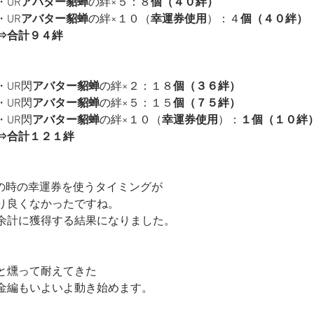
・UR
アバター貂蝉
の絆×５：８
個（４０絆）
・UR
アバター貂蝉
の絆×１０（
幸運券使用
）：４
個（４０絆）
⇒合計９４絆
・UR閃
アバター貂蝉
の絆×２：１８
個（３６絆）
・UR閃
アバター貂蝉
の絆×５：１５
個（７５絆）
・UR閃
アバター貂蝉
の絆×１０（
幸運券使用
）：
１個（１０絆
⇒合計１２１絆
Rの時の幸運券を使うタイミングが
り良くなかったですね。
余計に獲得する結果になりました。
と燻って耐えてきた
金編もいよいよ動き始めます。