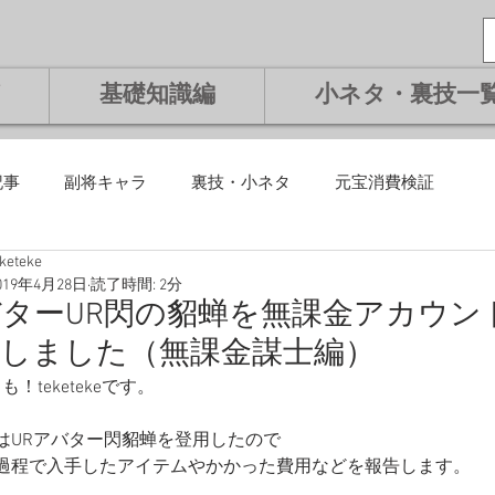
基礎知識編
小ネタ・裏技一
記事
副将キャラ
裏技・小ネタ
元宝消費検証
eketeke
課金編
微課金編
無課金編
課金編
基礎知識編
019年4月28日
読了時間: 2分
ターUR閃の貂蝉を無課金アカウン
用しました（無課金謀士編）
将交換副将
ランキング
うも！teketekeです。 
はURアバター閃貂蝉を登用したので
過程で入手したアイテムやかかった費用などを報告します。