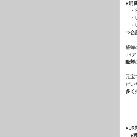
●消
　・
　・
　・
⇒合
貂蝉
UR
貂蝉
元宝
だい
多く
●U
　●