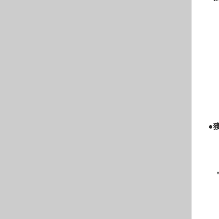
　　
　　
　　
　　
　　
　　
　　
　　
　　
　●
　　
　　
　　
　　
　　