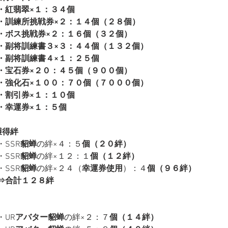
・紅翡翠×１：３４個
・訓練所挑戦券×２：１４個（２８個）
・ボス挑戦券×２：１６個（３２個）
・副将訓練書３×３：４４個（１３２個）
・副将訓練書４×１：２５個
・宝石券×２０：４５個（９００個）
・強化石×１００：７０個（７０００個）
・割引券×１：１０個
・幸運券×１：５個
獲得絆
・SSR
貂蝉
の絆×４：５
個（２０絆）
・SSR
貂蝉
の絆×１２：１
個（１２絆）
・SSR
貂蝉
の絆×２４（
幸運券使用
）：４
個（９６絆）
⇒合計１２８絆
・UR
アバター貂蝉
の絆×２：７
個（１４絆）