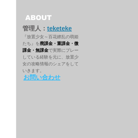
ABOUT
管理人：
teketeke
『放置少女～百花繚乱の萌姫
たち』を
廃課金・重課金・微
課金・無課金
で実際にプレー
している経験を元に、放置少
女の攻略情報のシェアをして
いきます。
お問い合わせ