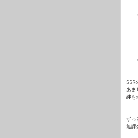
　　
　　
　　
　　
　　
　　
　　
SS
あま
絆を
ずっ
無課