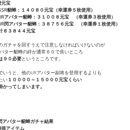
費元宝
SSR貂蝉：１４０８０元宝（幸運券５枚使用）
URアバター貂蝉：３１００８元宝　（幸運券３枚使用）
UR閃アバター貂蝉：３８７５６元宝　（幸運券１枚使用）
計８３８４４元宝
のガチャを回すうえで注意しなければいけないのが
アバター貂蝉の絆が通常６０で良いところ
は９０必要
というところです。
でいうと、他のURアバター副将を登用するよりも
たい
１００００～１５０００元宝くらい
掛かってしまいます。
R閃アバター貂蝉ガチャ結果
獲得アイテム　