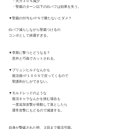
　　・火力３０％減少
　　・聖裁のターン以下の白バフは効果を失う。
　▼聖裁の付与もHP％で勝たないとダメ？
　白バフ減らしながら聖裁つけるの
　コンボとして綺麗すぎる。
　▼李斯に撃つとどうなる？
　　意外と巧偽でカットされる。
　▼ブリュンヒルドなんかも
　　復活後HP１００％で戻ってくるので
　　聖護剥がしができない。
　▼モルドレッドのような
　　復活キャラなんかを挟む場合も
　　一度追加攻撃が発動して落としたら
　　通常攻撃にもどるので減速する。　
　自身が撃破された時、３回まで復活可能。