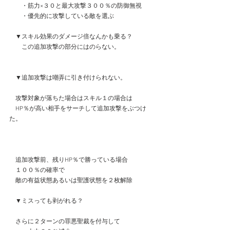
　　・筋力×３０と最大攻撃３００％の防御無視
　　・優先的に攻撃している敵を選ぶ
　▼スキル効果のダメージ倍なんかも乗る？
　　この追加攻撃の部分にはのらない。
　▼追加攻撃は嘲弄に引き付けられない。
　攻撃対象が落ちた場合はスキル１の場合は
　HP％が高い相手をサーチして追加攻撃をぶつけ
た。
　追加攻撃前、残りHP％で勝っている場合
　１００％の確率で
　敵の有益状態あるいは聖護状態を２枚解除
　▼ミスっても剥がれる？
　さらに２ターンの罪悪聖裁を付与して