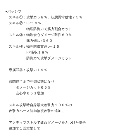
●パッシブ
　スキル①：攻撃力５８％、状態異常耐性７５％
　スキル②：HP５８％、
　　　　　　物理防御力で筋力割合カット
　スキル③：物理会心ダメージ耐性６０％
　　　　　　筋力値Lv×３６０
　スキル④：物理防御貫通Lv×１５
　　　　　　HP吸収１８％
　　　　　　防御力で攻撃ダメージカット
　専属武器：攻撃力１９％
　戦闘終了まで守御状態になり
　　・ダメージカット６５％
　　・会心率６５％増加
　スキル攻撃時自身最大攻撃力１００％の
　攻撃力ベース防御無視攻撃の追加。
　アクティブスキルで致命ダメージをぶつけた場合
　追加で１回攻撃して