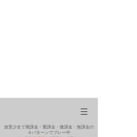
放置少女で廃課金・重課金・微課金・無課金の
４パターンでプレー中