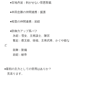
　　●百地丹波：剥がせない罪悪聖裁
　　●本田忠勝の仲間連携：援護
　　●程普の仲間連携：岩鎧
　　●防御力アップ系バフ
　　　氷鎧：雪女、主将謀士、陳宮
　　　奮起：蔡文姫、徐福、主将武将、かぐや姫な
ど
　　　鼓舞：劉備
　　　岩鎧：献帝　　
●最初の主力としての登用はありか？
　見送ります。
　戦役が厳しい。
　あとは全て基準値クリアしているが
　嫁化を急げる人も少ないのと
　今後の聖MR環境を考えるとスルー。