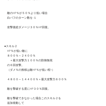
　敵のHP％が５０％より低い場合
　白バフのターン数を-１
　攻撃後総ダメージ３０％HP回復。
●スキル２
　HP％が低い敵に
　８００％～２４００％
　　＋最大攻撃力１００％の防御無視
　の６回攻撃。
　（ダメ％の推移は敵HP％が低い程↑）
　４８００～１４４００％＋最大攻撃力６００％
　敵を撃破する度にHP３０％回復。
　敵を撃破できなかった場合このスキル２を
　追加発動して