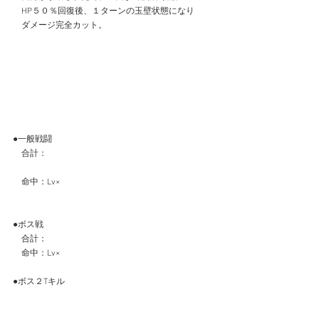
　HP５０％回復後、１ターンの玉壁状態になり
　ダメージ完全カット。
●一般戦闘
　合計：　
　命中：Lv×
●ボス戦
　合計：
　命中：Lv×
●ボス２Tキル