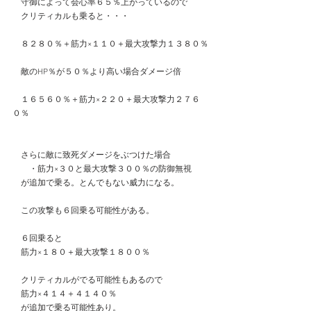
　守御によって会心率６５％上がっているので
　クリティカルも乗ると・・・
　８２８０％＋筋力×１１０＋最大攻撃力１３８０％
　敵のHP％が５０％より高い場合ダメージ倍
　１６５６０％＋筋力×２２０＋最大攻撃力２７６
０％
　さらに敵に致死ダメージをぶつけた場合
　　・筋力×３０と最大攻撃３００％の防御無視
　が追加で乗る。とんでもない威力になる。
　この攻撃も６回乗る可能性がある。
　６回乗ると
　筋力×１８０＋最大攻撃１８００％
　クリティカルがでる可能性もあるので
　筋力×４１４＋４１４０％
　が追加で乗る可能性あり。