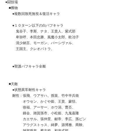
●闘技場
　■獲物
　　●複数回致死無視＆復活キャラ
　　●１０ターン以下の白バフキャラ
　　　鬼谷子、李斯、ナタ、王貴人、紫式部
　　　卑弥呼、本田忠勝、風魔小太郎、欧冶子
　　　清少納言、モーガン、パーシヴァル、
　　　王国主、クレオパトラ、
　　●聖護バフキャラ全般
　■天敵
　　●状態異常耐性キャラ
　　耐性：張飛、ウアサハ、孫策、竹中半兵衛
　　　　　オウセン、かぐや姫、王賁、蒙恬、
　　　　　徐福、アーサー、ホウ涓、曹丕、
　　　　　鍾会、雑賀孫市、小松姫、九鬼嘉隆
　　　　　カエサル、張仲景、献帝、李広、孫ピン
　　　　　アウグストゥス、綺夢、源博雅、商鞅、
　　　　　雑賀孫市、蔡文姫、和泉式部、