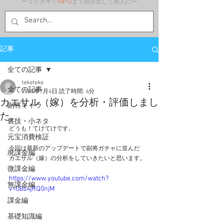
〜１ヶ月半で
VIP12
まで廃課金して廃人に〜
記事
全ての記事
teketeke
全ての記事
2023年7月4日
読了時間: 4分
カエサル（嫁）を分析・評価しまし
副将キャラ
た。
裏技・小ネタ
どうも！てけてけです。
元宝消費検証
今回は最新のアップデートで副将ガチャに並んだ
廃課金編
カエサル（嫁）の分析をしていきたいと思います。
微課金編
https://www.youtube.com/watch?
無課金編
v=0Bs4jRQ0njM
課金編
基礎知識編