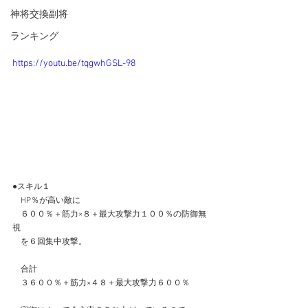
神将交換副将
ランキング
https://youtu.be/tqgwhGSL-98
●スキル１
　HP％が高い敵に
　６００％＋筋力×８＋最大攻撃力１００％の防御無
視
　を６回集中攻撃。
　合計
　３６００％＋筋力×４８＋最大攻撃力６００％