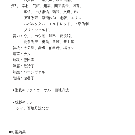
 　 狂乱：幸村、荊軻、趙雲、関羽雲長、衛青、
　　　　　李信、上杉謙信、魏延、文鴦、Es
　　　　　伊達政宗、猿飛佐助、趙奢、エリス
　　　　　スパルタクス、モルドレッド、上泉信綱
　　　　　ブリュンヒルド、
　　畜力：今川、ホウ徳、妲己、夏侯淵、
　　　　　北条氏康、樊氏、魯班、養由基
　　神祇：太公望、嫦娥、伯邑考、楊セン
　　蓮華：ナタ
　　踏破：恵比寿
　　淬霊：欧冶子
　　加護：パーシヴァル
　　陰陽：鬼谷子
　　●聖裁キャラ：カエサル、百地丹波
　　●残影キャラ
　　　ケイ、百地丹波など
　■相乗効果