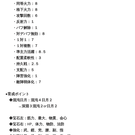
　　・同等火力：８
　　・格下火力：８
　　・攻撃回数：６
　　・反射力：１
　　・バフ解除：１
　　・対デバフ無効：８
　　・１対１：７
　　・１対複数：７
　　・準主力活躍：８.５
　　・配置柔軟性：３
　　・持久戦：２.５
　　・支配力：５
　　・陣営強化：１
　　・敵陣弱体化：７
●育成ポイント
　◆混沌日月：混沌４日月２
              →深淵３混沌２or日月２
　◆宝石左：筋力、最大、物貫、会心
　◆宝石右：HP、体力、物防、法防
　◆強化：武、鎧、兜、腰、副、指