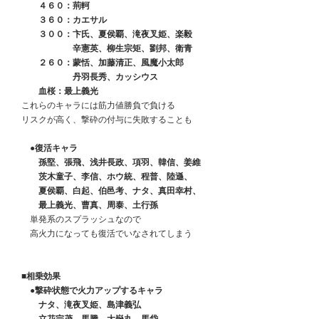
　　　４６０：荊軻
　　　３６０：カエサル
　　　３００：卞氏、夏侯覇、滝夜叉姫、楽毅
　　　　　　　辛憲英、柳生宗矩、劉邦、衛青
　　　２６０：蒙恬、加藤清正、風魔小太郎
　　　　　　　丹羽長秀、カッシウス
　　　血桜：最上義光
　これらのキャラには筋力値勝負で負ける
　リスクが高く、撃砕の付与に失敗することも
　　●復活キャラ
　　　孫堅、張飛、浅井長政、項羽、韓信、姜維
　　　茨木童子、李信、ホウ統、程普、陸遜、
　　　夏侯覇、白起、伯邑考、ナタ、真田幸村、
　　　最上義光、曹真、周泰、土行孫
　　単発系のスプラッシュなので
　　高火力になっても復活でいなされてしまう
　■相乗効果
　　●撃砕状態で火力アップするキャラ
　　　ナタ、滝夜叉姫、島津義弘