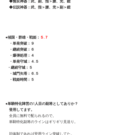
　◆無双神器：武、副、指＞腰、兜、鎧
　◆伝説神器：武、指＞腰、兜＞副＞鎧
●傾国・群雄・戦姫：
５.７
　・単発突破：９
　・継続突破：６
　・爆弾処理：４
　・単発守城：４.５
  ・継続守城：５
　・城門矢塔：６.５
　・戦姫時間：５
●単騎特化陣営の1人目の副将としてありか？
　登用してます。
　全員に無料で配られるので。
　単騎特化副将のラインはギリギリ見送り。
　旧体制であれば登用ライン突破してた。