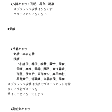
　　●八陣キャラ：孔明、馬良、郭嘉
　　　スプラッシュ攻撃はかならず
　　　クリティカルにならない。
　■天敵
　　●反射キャラ
　　・気盾：本多忠勝
　　・援護：
　　　　上杉謙信、韓信、程普、蒙恬、周倉、
　　　　孟獲、楽進、華雄、関羽、直江兼続、
　　　　孫堅、伏皇后、公孫サン、真田幸村、
　　　　星熊童子、源義経、立花宗茂、周泰
　スプラッシュ攻撃は援護でダメージカット可能
　さらに反射ダメージを
　受けることになってしまう
　　●高筋力キャラ