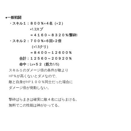
●一般戦闘
　・スキル１：８００％×４名（×２）
　　　　　　　×1.3スプ
　　　　　　　＝４１６０～８３２０％(撃砕)
　・スキル２：７００％×６回×２倍
　　　　　　　（×1.5クリ）
　　　　　　　＝８４００～１２６００％
　　　　合計：１２５６０～２０９２０％
　　　　命中：Lv×５２（筋力1/5）
　スキル１のダメージ倍の条件が敵より
　HP％が高くないとダメなので、
　敵と自身がHP１００％同士だった場合に
　ダメージ倍が発動しない。
　撃砕ばらまきは確実に敵４名にばらまける。
　無料でこの性能は神がかってる。