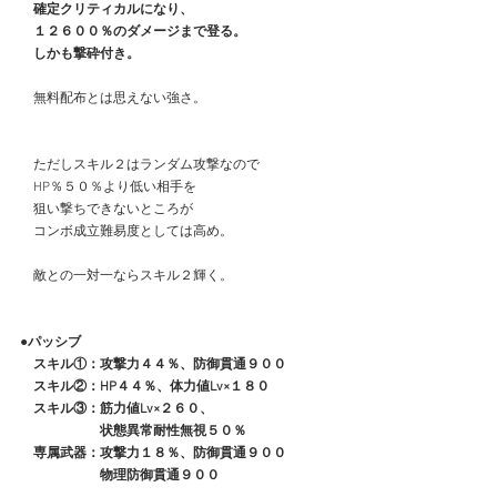
　確定クリティカルになり、
　１２６００％のダメージまで登る。
　しかも撃砕付き。
　無料配布とは思えない強さ。
　ただしスキル２はランダム攻撃なので
　HP％５０％より低い相手を
　狙い撃ちできないところが
　コンボ成立難易度としては高め。
　敵との一対一ならスキル２輝く。
●パッシブ
　スキル①：攻撃力４４％、防御貫通９００
　スキル②：HP４４％、体力値Lv×１８０
　スキル③：筋力値Lv×２６０、
　　　　　　状態異常耐性無視５０％
　専属武器：攻撃力１８％、防御貫通９００
　　　　　　物理防御貫通９００