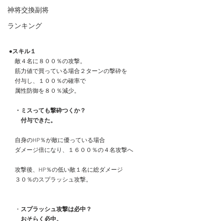
神将交換副将
ランキング
●スキル１
　敵４名に８００％の攻撃。
　筋力値で買っている場合２ターンの撃砕を
　付与し、１００％の確率で
　属性防御を８０％減少。
　・ミスっても撃砕つくか？
　　付与できた。
　自身のHP％が敵に優っている場合
　ダメージ倍になり、１６００％の４名攻撃へ
　攻撃後、HP％の低い敵１名に総ダメージ
　３０％のスプラッシュ攻撃。
　・
スプラッシュ攻撃は必中？
　　おそらく必中。