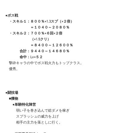
●ボス戦
　・スキル１：８００％×1.3スプ（×２倍）
　　　　　　　＝１０４０～２０８０％
　・スキル２：７００％×６回×２倍
　　　　　　　（×1.5クリ）
　　　　　　　＝８４００～１２６００％
　　　　合計：９４４０～１４６８０％
　　　　命中：Lv×５２
　撃砕キャラの中でボス戦火力もトップクラス。
　優秀。
●
闘技場
　■獲物
　　●単騎特化陣営
　　　弱い子を巻き込んで総ダメを稼ぎ
　　　スプラッシュの威力を上げ
　　　相手の主力を落としに行く。