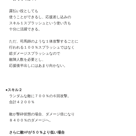
　露払い役としても
　使うことができるし、応援差し込みの
　スキル１スプラッシュという使い方も
　十分に活躍できる。
　ただ、司馬師のような１体攻撃するごとに
　行われる１００％スプラッシュではなく
　総ダメージスプラッシュなので
　敵陣人数を必要とし、
　応援後半出しにはあまり向かない。
●スキル２
　ランダムな敵に７００％の６回攻撃。
　合計４２００％
　敵が撃砕状態の場合、ダメージ倍になり
　８４００％のダメージへ。
　さらに敵HPが５０％より低い場合