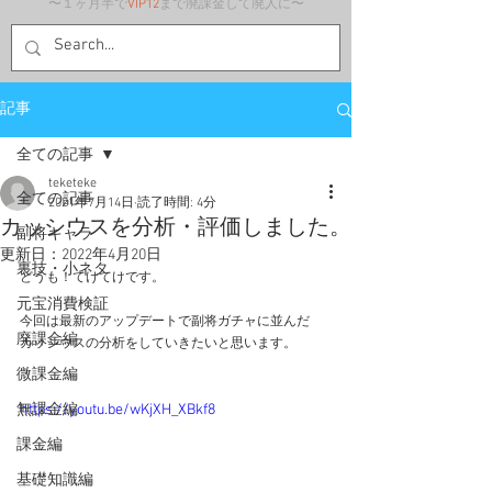
〜１ヶ月半で
VIP12
まで廃課金して廃人に〜
記事
全ての記事
teketeke
全ての記事
2021年7月14日
読了時間: 4分
カッシウスを分析・評価しました。
副将キャラ
更新日：
2022年4月20日
裏技・小ネタ
どうも！てけてけです。
元宝消費検証
今回は最新のアップデートで副将ガチャに並んだ
廃課金編
カッシウスの分析をしていきたいと思います。
微課金編
無課金編
https://youtu.be/wKjXH_XBkf8
課金編
基礎知識編