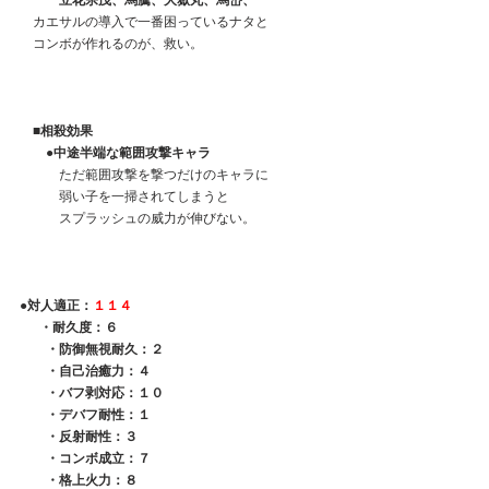
　　　立花宗茂、馬騰、大嶽丸、馬岱、
　カエサルの導入で一番困っているナタと
　コンボが作れるのが、救い。
　■相殺効果
　　●中途半端な範囲攻撃キャラ
　　　ただ範囲攻撃を撃つだけのキャラに
　　　弱い子を一掃されてしまうと
　　　スプラッシュの威力が伸びない。
●対人適正：
１１４
 　 ・耐久度：６
　　・防御無視耐久：２
　　・自己治癒力：４
　　・バフ剥対応：１０
　　・デバフ耐性：１
　　・反射耐性：３
　　・コンボ成立：７
　　・格上火力：８