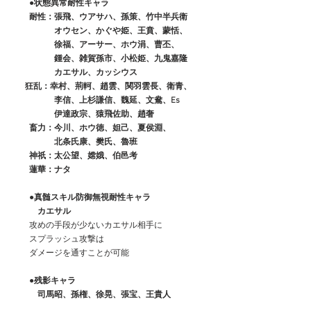
　　●状態異常耐性キャラ
　　耐性：張飛、ウアサハ、孫策、竹中半兵衛
　　　　　オウセン、かぐや姫、王賁、蒙恬、
　　　　　徐福、アーサー、ホウ涓、曹丕、
　　　　　鍾会、雑賀孫市、小松姫、九鬼嘉隆
　　　　　カエサル、カッシウス
 　 狂乱：幸村、荊軻、趙雲、関羽雲長、衛青、
　　　　　李信、上杉謙信、魏延、文鴦、Es
　　　　　伊達政宗、猿飛佐助、趙奢
　　畜力：今川、ホウ徳、妲己、夏侯淵、
　　　　　北条氏康、樊氏、魯班
　　神祇：太公望、嫦娥、伯邑考
　　蓮華：ナタ
●真髄スキル防御無視耐性キャラ
　　　カエサル
　　攻めの手段が少ないカエサル相手に
　　スプラッシュ攻撃は
　　ダメージを通すことが可能
　●残影キャラ
　　　司馬昭、孫権、徐晃、張宝、王貴人