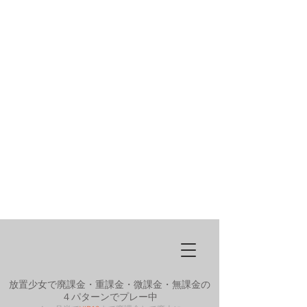
放置少女で廃課金・重課金・微課金・無課金の
４パターンでプレー中