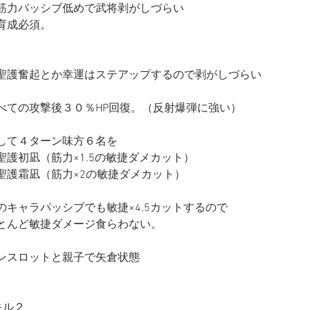
筋力パッシブ低めで武将剥がしづらい
育成必須。
聖護奮起とか幸運はステアップするので剥がしづらい
べての攻撃後３０％HP回復。（反射爆弾に強い）
して４ターン味方６名を
聖護初凪（筋力×1.5の敏捷ダメカット）
聖護霜凪（筋力×2の敏捷ダメカット）
のキャラパッシブでも敏捷×4.5カットするので
とんど敏捷ダメージ食らわない。
ンスロットと親子で矢倉状態
キル２