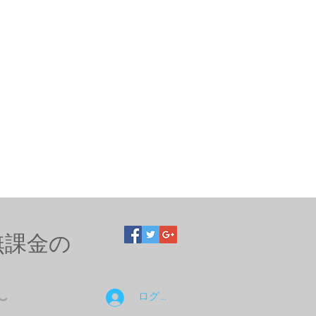
無課金の
ログイン
〜