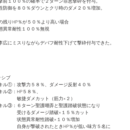
撃前１００％の確率で２ターン罪悪撃砕を付与。
性防御を８０％ダウンとクリ時のダメ２０％増加。
の残りHP％が５０％より高い場合
態異常耐性１００％無視
李広にミスりながらデバフ耐性下げて撃砕付与できた。
ッシブ
キル①：攻撃力５８％、ダメージ反射４０％
キル②：HP５８％、
　　　　敏捷ダメカット（筋力×２）
キル③：６ターン聖護嘲弄と聖護踏破状態になり
　　　　受けるダメージ踏破×１５％カット
　　　　状態異常耐性踏破×１０％増加
　　　　自身が撃破されたときHP％が低い味方５名に