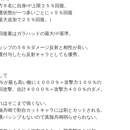
方６名に自身HP上限２５％回復。
護状態が一つ多いごとに＋５％回復
最大追加で２５％回復。）
回復量はガラハッドの最大HP基準。
ッシブの５６％ダメージ反射と相性が良い。
護付与したら反射キャラとしても優秀。
して
P％が最も高い敵に１０００％＋攻撃力１００％の
回攻撃。合計４０００％＋攻撃力４００％のダメ。
れはそこまで強くない。
髄共鳴で割合カットキャラには割とカットされる。
通パッシブもないので真髄共鳴弱らせられない。