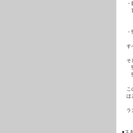
　・
　　
　・
　す
　そ
　　
　　
　こ
　ほ
　ラ
●ス