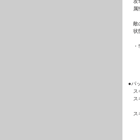
　攻
　属
　敵
　状
　・
●パ
　ス
　ス
　　
　ス
　　
　　
　　