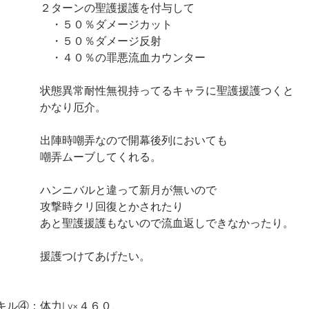
　　　　２ターンの聖護援護を付与して
　　　　　・５０％ダメージカット
　　　　　・５０％ダメージ反射
　　　　　・４０％の罪悪流血カウンター
　　　　状態異常耐性無視持ってるキャラに聖護援護つくと
　　　　かなり厄介。
　　　　出陣時嘲弄なので開幕後列においても
　　　　嘲弄ムーブしてくれる。
　　　　ハンニバルと違って新月が無いので
　　　　攻撃時クリ回復とかされたり
　　　　あと聖護援護もないので流血返しできなかったり。
　　　　援護つけてあげたい。
キル④：体力Lv×４６０、