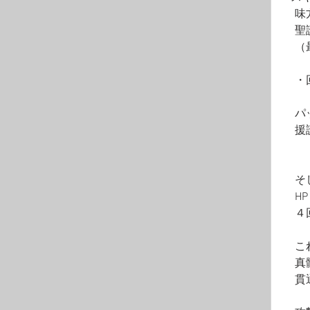
　味
　聖
　（
　・
　パ
　援
　そ
　H
　４
　こ
　真
　貫