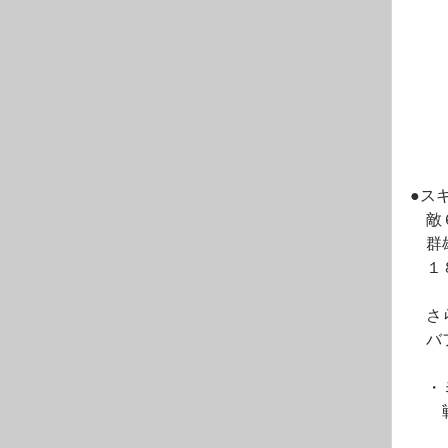
●ス
　敵
　群
　１
　さ
　バ
　・
　　