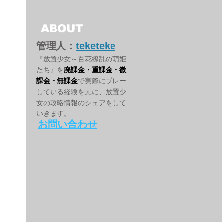
ABOUT
管理人：
teketeke
『放置少女～百花繚乱の萌姫
たち』を
廃課金・重課金・微
課金・無課金
で実際にプレー
している経験を元に、放置少
女の攻略情報のシェアをして
いきます。
お問い合わせ