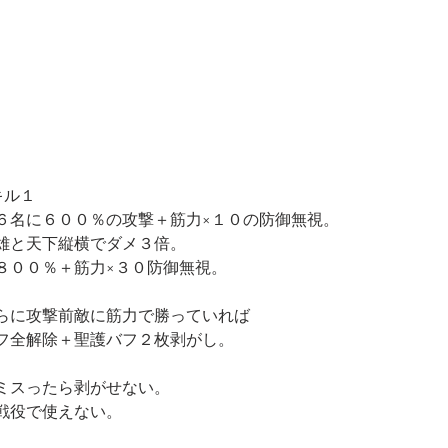
キル１
６名に６００％の攻撃＋筋力×１０の防御無視。
雄と天下縦横でダメ３倍。
８００％＋筋力×３０防御無視。
らに攻撃前敵に筋力で勝っていれば
フ全解除＋聖護バフ２枚剥がし。
ミスったら剥がせない。
戦役で使えない。