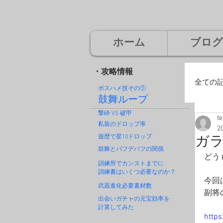
ホーム
ブログ
・攻略情報
全ての
ボスハメ技その
①
鼓舞ループ
撃砕 VS 破甲
t
廃
私装のドロップ率
2
遊歴で星10ドロップ
ガ
鼓舞とバフデバフの関係
どう
神
訓練所でカンストまでに
訓練書はいくつ必要なのか？
今回
武器進化必要素材数
副将
出会いガチャの元宝効率を
計算してみた
http