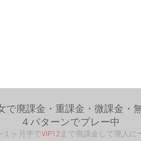
女で廃課金・重課金・微課金・
４パターンでプレー中
〜１ヶ月半で
VIP12
まで廃課金して廃人に