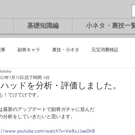
基礎知識編
小ネタ・裏技一
記事
副将キャラ
裏技・小ネタ
元宝消費検証
eketeke
課金編
微課金編
無課金編
課金編
基礎知識編
022年7月15日
読了時間: 4分
ラハッドを分析・評価しました。
も！てけてけです。
将交換副将
ランキング
は最新のアップデートで副将ガチャに並んだ
の分析をしていきたいと思います。
s://www.youtube.com/watch?v=Vw8sJJaeDh8