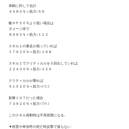
　単騎に対して合計
　４４８０％＋筋力×５６
　敵ＨＰ５０％より低い場合は
　ダメージ倍で
　８９６０％＋筋力×１１２
　スキル１の暴走が残っていれば
　１７９２０％＋筋力×１６８
　スキル１でクリティカルを５回出していれば
　２２４００％＋筋力×２２４
　クリティカルが乗れば
　５１５２０％＋筋力×515.2
　影舞１０Ｔだった場合
　７３９２０％＋筋力×739.2
　このスキル発動時は不死状態になる。
　▼程普や卑弥呼の死亡時反撃で落ちない