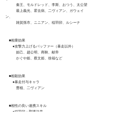
　　　秦王、モルドレッド、李斯、おつう、太公望
　　　最上義光、霍去病、二ヴィアン、ガウェイ
ン、
　　　雑賀孫市、ニニアン、稲羽卯、ルシーナ
　■相乗効果
　　●攻撃力上げるバッファー（暴走以外）
　　　妲己、趙公明、商鞅、献帝
　　　かぐや姫、蔡文姫、徐福など
　■相殺効果
　　●暴走付与キャラ
　　　曹植、二ヴィアン
　■相性の良い連携スキル
　　●稲羽卯：聖護決意
●最初の主力としての登用はありか？