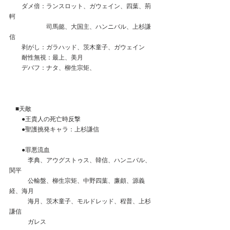
　　ダメ倍：ランスロット、ガウェイン、四葉、荊
軻
　　　　　　司馬懿、大国主、ハンニバル、上杉謙
信
　　剥がし：ガラハッド、茨木童子、ガウェイン
　　耐性無視：最上、美月
　　デバフ：ナタ、柳生宗矩、
　■天敵
　　●王貴人の死亡時反撃
　　●聖護挑発キャラ：上杉謙信
　　●罪悪流血
　　　李典、アウグストゥス、韓信、ハンニバル、
関平
　　　公輸盤、柳生宗矩、中野四葉、廉頗、源義
経、海月
　　　海月、茨木童子、モルドレッド、程普、上杉
謙信
　　　ガレス