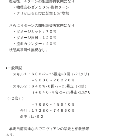
　復活後、４ターンの聖護影舞状態になり
　　・物理会心ダメ１０％×影舞ターン
　　・クリが出るたびに影舞１％T増加
　さらに４ターンの間聖護援護状態になり
　　・ダメージカット：７０％
　　・ダメージ反射：１２０％
　　・流血カウンター：４０％
　状態異常耐性無視なし。
●一般戦闘
　・スキル１：６００×2～2.5暴走×８回（×2.3クリ）
　　　　　　　＝９６００～２６２２０％
　・スキル２：６４０％×６回×2～2.5暴走（×2倍）
　　　　　　　（＋６４０×４名×2～2.5暴走×2.3クリ
（×２倍））
　　　　　　　＝７６８０～４８６４０％
　　　　合計：１７２８０～７４８６０％
　　　　命中：Lv×５２
　暴走自前調達なので二ヴィアンの暴走と相殺効果
あり。