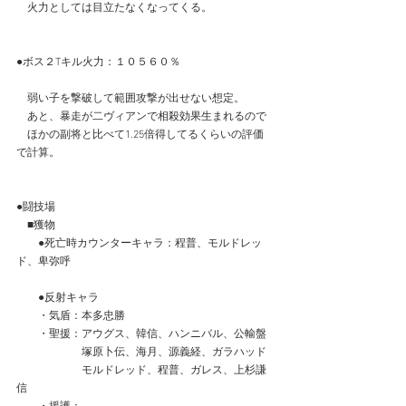
　火力としては目立たなくなってくる。
●ボス２Tキル火力：１０５６０％
　弱い子を撃破して範囲攻撃が出せない想定。
　あと、暴走が二ヴィアンで相殺効果生まれるので
　ほかの副将と比べて1.25倍得してるくらいの評価
で計算。
●闘技場
　■獲物
　　●死亡時カウンターキャラ：程普、モルドレッ
ド、卑弥呼
　　●反射キャラ
　　・気盾：本多忠勝
　　・聖援：アウグス、韓信、ハンニバル、公輸盤
　　　　　　塚原卜伝、海月、源義経、ガラハッド
　　　　　　モルドレッド、程普、ガレス、上杉謙
信