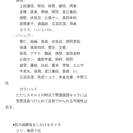
　　・援護：
　　　　上杉謙信、韓信、程普、蒙恬、周倉、
　　　　孟獲、楽進、華雄、関羽、直江兼続、
　　　　孫堅、伏皇后、公孫サン、真田幸村、
　　　　星熊童子、源義経、立花宗茂、周泰
　　　　エリス、ハンニバル、
　　・パッシブ：
　　　　曹仁、祝融、孫策、伏皇后、関羽雲長、
　　　　張遼、孫策伯符、曹丕、文鴦、
　　　　徐晃、アテナ、魏延、孫堅、坂田金時
　　　　公孫サン、服部半蔵、荊軻、関羽
　　　　趙雲、廉頗、白起、董卓、李牧、エルザ
　　　　牛若丸、張飛、直江兼続、姜維、Es
　　　　立花宗茂、馬雲リョク、本多忠勝、中野三
玖
　　　　ガラハッド
　　　ただしスキル１の時点で聖護援護キャラには
　　　罪悪流血つけられて反射でやられる可能性は
ある。
　　●筋力値勝負をしかけるキャラ
　　　クリ：塚原卜伝