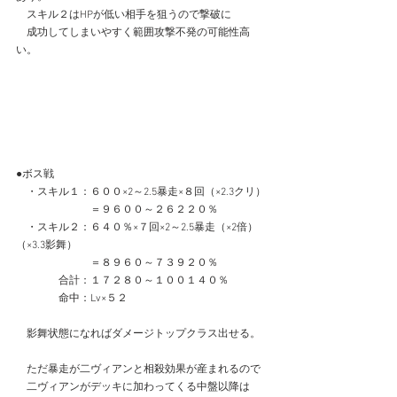
　スキル２はHPが低い相手を狙うので撃破に
　成功してしまいやすく範囲攻撃不発の可能性高
い。
●ボス戦
　・スキル１：６００×2～2.5暴走×８回（×2.3クリ）
　　　　　　　＝９６００～２６２２０％
　・スキル２：６４０％×７回×2～2.5暴走（×2倍）
（×3.3影舞）
　　　　　　　＝８９６０～７３９２０％
　　　　合計：１７２８０～１００１４０％
　　　　命中：Lv×５２
　影舞状態になればダメージトップクラス出せる。
　ただ暴走が二ヴィアンと相殺効果が産まれるので
　二ヴィアンがデッキに加わってくる中盤以降は