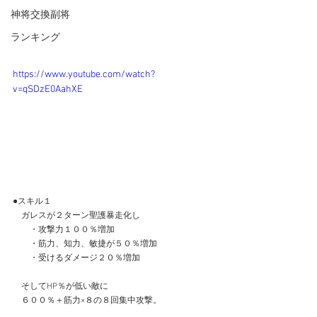
神将交換副将
ランキング
https://www.youtube.com/watch?
v=qSDzE0AahXE
●スキル１
　ガレスが２ターン聖護暴走化し
　　・攻撃力１００％増加
　　・筋力、知力、敏捷が５０％増加
　　・受けるダメージ２０％増加
　そしてHP％が低い敵に
　６００％＋筋力×８の８回集中攻撃。