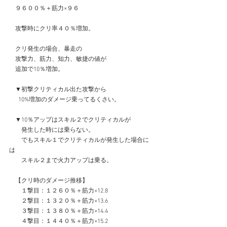
　９６００％＋筋力×９６
　攻撃時にクリ率４０％増加。
　クリ発生の場合、暴走の
　攻撃力、筋力、知力、敏捷の値が
　追加で10％増加。
　▼初撃クリティカル出た攻撃から
  　10%増加のダメージ乗ってるくさい。
　▼10％アップはスキル２でクリティカルが
　　発生した時には乗らない。
　　でもスキル１でクリティカルが発生した場合に
は
　　スキル２まで火力アップは乗る。
　【クリ時のダメージ推移】
　　１撃目：１２６０％＋筋力×12.8
　　２撃目：１３２０％＋筋力×13.6
　　３撃目：１３８０％＋筋力×14.4
　　４撃目：１４４０％＋筋力×15.2