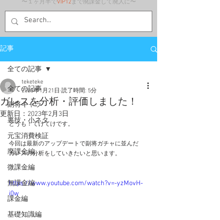
〜１ヶ月半で
VIP12
まで廃課金して廃人に〜
記事
全ての記事
teketeke
全ての記事
2023年1月21日
読了時間: 5分
ガレスを分析・評価しました！
副将キャラ
更新日：
2023年2月3日
裏技・小ネタ
どうも！てけてけです。
元宝消費検証
今回は最新のアップデートで副将ガチャに並んだ
廃課金編
ガレスの分析をしていきたいと思います。
微課金編
無課金編
https://www.youtube.com/watch?v=-yzMovH-
i0w
課金編
基礎知識編