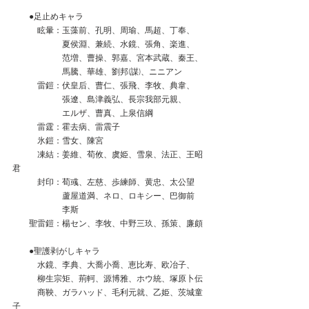
　　●足止めキャラ
　　　眩暈：玉藻前、孔明、周瑜、馬超、丁奉、
　　　　　　夏侯淵、兼続、水鏡、張角、楽進、
　　　　　　范増、曹操、郭嘉、宮本武蔵、秦王、
　　　　　　馬騰、華雄、劉邦(謀)、ニニアン
　　　雷鎧：伏皇后、曹仁、張飛、李牧、典韋、
　　　　　　張遼、島津義弘、長宗我部元親、
　　　　　　エルザ、曹真、上泉信綱
　　　雷霆：霍去病、雷震子
　　　氷鎧：雪女、陳宮
　　　凍結：姜維、荀攸、虞姫、雪泉、法正、王昭
君
　　　封印：荀彧、左慈、歩練師、黄忠、太公望
　　　　　　蘆屋道満、ネロ、ロキシー、巴御前
　　　　　　李斯
　　聖雷鎧：楊セン、李牧、中野三玖、孫策、廉頗
　　●聖護剥がしキャラ
　　　水鏡、李典、大喬小喬、恵比寿、欧冶子、
　　　柳生宗矩、荊軻、源博雅、ホウ統、塚原卜伝
　　　商鞅、ガラハッド、毛利元就、乙姫、茨城童
子