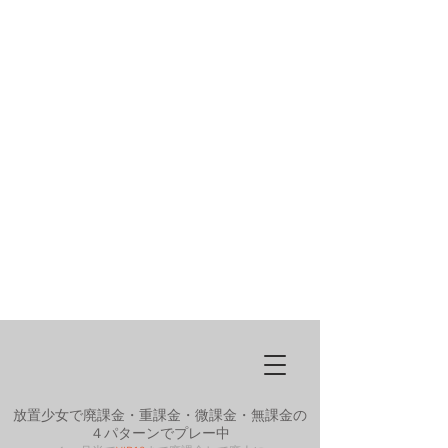
放置少女で廃課金・重課金・微課金・無課金の
４パターンでプレー中