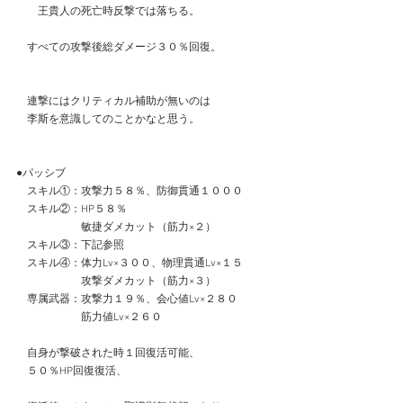
　　王貴人の死亡時反撃では落ちる。
　すべての攻撃後総ダメージ３０％回復。
　連撃にはクリティカル補助が無いのは
　李斯を意識してのことかなと思う。
●パッシブ
　スキル①：攻撃力５８％、防御貫通１０００
　スキル②：HP５８％
　　　　　　敏捷ダメカット（筋力×２）
　スキル③：下記参照
　スキル④：体力Lv×３００、物理貫通Lv×１５
　　　　　　攻撃ダメカット（筋力×３）
　専属武器：攻撃力１９％、会心値Lv×２８０
　　　　　　筋力値Lv×２６０
　自身が撃破された時１回復活可能、
　５０％HP回復復活、