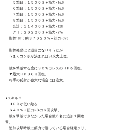
　　５撃目：１５００％＋筋力×16.0
　　６撃目：１５００％＋筋力×16.0
　　７撃目：１５００％＋筋力×16.0
　　８撃目：１５００％＋筋力×16.0
　　合計：１１４００％＋筋力×120
　　クリ：２６２２０％＋筋力×276
　影舞10T：約３７６２０％＋筋力×396 
　影舞発動は２巡目になりそうだが
　うまくコンボが決まればS1火力上位。
　敵を撃破する度に３０％ガレスのＨＰを回復。
　▼最大ＨＰ３０％回復。
　相手の反射が強大な場合には注意。　
●スキル２
　ＨＰ％が低い敵を
　６４０％＋筋力×８の６回攻撃。
　敵を撃破できなかった場合敵６名に追加１回攻
撃。
　追加攻撃時敵に筋力で勝っている場合確定クリ。