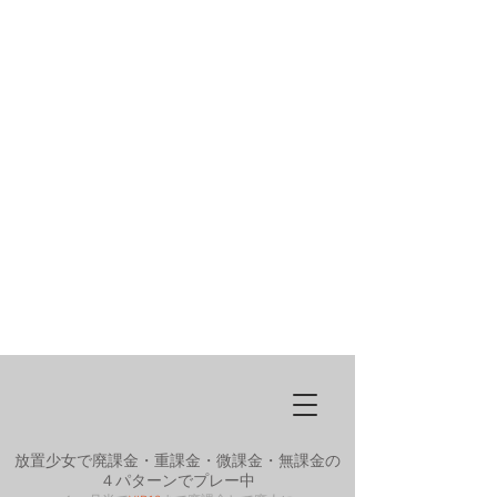
放置少女で廃課金・重課金・微課金・無課金の
４パターンでプレー中