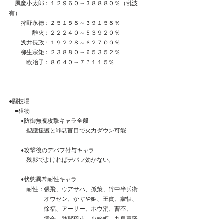
　風魔小太郎：１２９６０～３８８８０％（乱波
有）
　　狩野永徳：２５１５８～３９１５８％
　　　　離火：２２２４０～５３９２０％
　　浅井長政：１９２２８～６２７００％
　　柳生宗矩：２３８８０～６５３５２％
　　　欧冶子：８６４０～７７１１５％
●闘技場
　■獲物
　　●防御無視攻撃キャラ全般
　　　聖護援護と罪悪盲目で火力ダウン可能
　　●攻撃後のデバフ付与キャラ
　　　残影でよければデバフ効かない。
　　●状態異常耐性キャラ
　　　耐性：張飛、ウアサハ、孫策、竹中半兵衛
　　　　　　オウセン、かぐや姫、王賁、蒙恬、
　　　　　　徐福、アーサー、ホウ涓、曹丕、
　　　　　　鍾会、雑賀孫市、小松姫、九鬼嘉隆