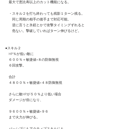
　最大で恵比寿以上のカット機能になる。
　・スキル２を打ち終わっても残影１ターン残る。
　　同じ周期の相手の後手まで対応可能。
　　逆に言うと氷鎧とかで攻撃タイミングずれると
　　危ない。撃破していればターン伸びるけど。
●スキル２
　HP％が低い敵に
　６００％＋敏捷値×８の防御無視
　６回攻撃。
　合計
　４８００％＋敏捷値×４８防御無視
　さらに敵HPが５０％より低い場合
　ダメージが倍になり、
　９６００％＋敏捷値×９６
　まで火力が伸びる。
　パッシブにもアクティブスキルにも