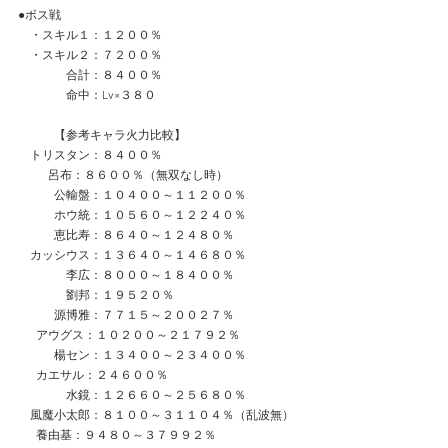
●ボス戦
　・スキル１：１２００％
　・スキル２：７２００％
　　　　合計：８４００％
　　　　命中：Lv×３８０
　　　【参考キャラ火力比較】　　　
　トリスタン：８４００％
     　 呂布：８６００％（無双なし時）
　　　公輸盤：１０４００～１１２００％
　　　ホウ統：１０５６０～１２２４０％
　　　恵比寿：８６４０～１２４８０％
　カッシウス：１３６４０～１４６８０％
　　　　李広：８０００～１８４００％
　　　　劉邦：１９５２０％
　　　源博雅：７７１５～２００２７％
  　アウグス：１０２００～２１７９２％
　　　楊セン：１３４００～２３４００％
　  カエサル：２４６００％
　　　　水鏡：１２６６０～２５６８０％
　風魔小太郎：８１００～３１１０４％（乱波無）
      養由基：９４８０～３７９９２％