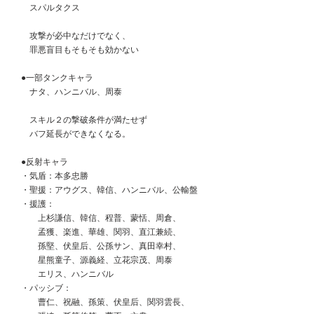
　　スパルタクス
　　攻撃が必中なだけでなく、
　　罪悪盲目もそもそも効かない
　●一部タンクキャラ
　　ナタ、ハンニバル、周泰
　　スキル２の撃破条件が満たせず
　　バフ延長ができなくなる。
　●反射キャラ
　・気盾：本多忠勝
　・聖援：アウグス、韓信、ハンニバル、公輸盤
　・援護：
　　　上杉謙信、韓信、程普、蒙恬、周倉、
　　　孟獲、楽進、華雄、関羽、直江兼続、
　　　孫堅、伏皇后、公孫サン、真田幸村、
　　　星熊童子、源義経、立花宗茂、周泰
　　　エリス、ハンニバル
　・パッシブ：
　　　曹仁、祝融、孫策、伏皇后、関羽雲長、