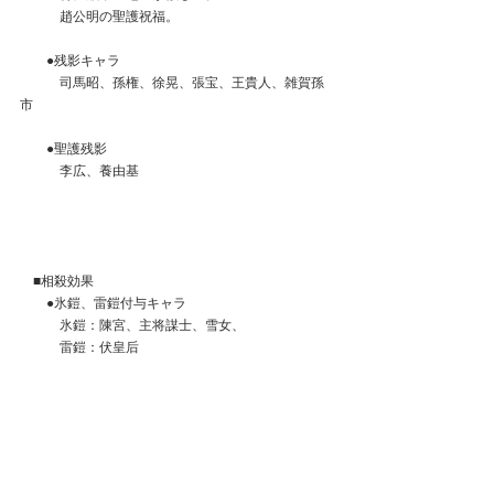
　　　趙公明の聖護祝福。
　　●残影キャラ
　　　司馬昭、孫権、徐晃、張宝、王貴人、雑賀孫
市
　　●聖護残影
　　　李広、養由基
　■相殺効果
　　●氷鎧、雷鎧付与キャラ
　　　氷鎧：陳宮、主将謀士、雪女、　　　
　　　雷鎧：伏皇后
●最初の主力としての登用はありか？