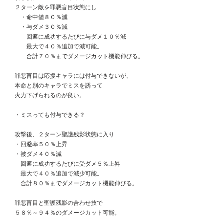
　２ターン敵を罪悪盲目状態にし
　　・命中値８０％減
　　・与ダメ３０％減
　　　回避に成功するたびに与ダメ１０％減
　　　最大で４０％追加で減可能。
　　　合計７０％までダメージカット機能伸びる。
　罪悪盲目は応援キャラには付与できないが、
　本命と別のキャラでミスを誘って
　火力下げられるのが良い。
　・ミスっても付与できる？
　攻撃後、２ターン聖護残影状態に入り
　・回避率５０％上昇
　・被ダメ４０％減
　　回避に成功するたびに受ダメ５％上昇
　　最大で４０％追加で減少可能。
　　合計８０％までダメージカット機能伸びる。
　罪悪盲目と聖護残影の合わせ技で
　５８％～９４％のダメージカット可能。