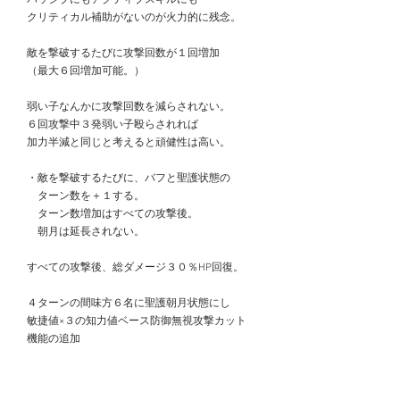
　クリティカル補助がないのが火力的に残念。
　敵を撃破するたびに攻撃回数が１回増加
　（最大６回増加可能。）
　弱い子なんかに攻撃回数を減らされない。
　６回攻撃中３発弱い子殴らされれば
　加力半減と同じと考えると頑健性は高い。
　・敵を撃破するたびに、バフと聖護状態の
　　ターン数を＋１する。
　　ターン数増加はすべての攻撃後。
　　朝月は延長されない。　　
　すべての攻撃後、総ダメージ３０％HP回復。
　４ターンの間味方６名に聖護朝月状態にし
　敏捷値×３の知力値ベース防御無視攻撃カット
　機能の追加