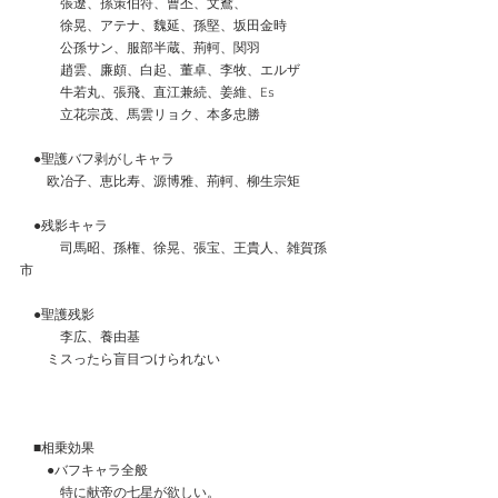
　　　張遼、孫策伯符、曹丕、文鴦、
　　　徐晃、アテナ、魏延、孫堅、坂田金時
　　　公孫サン、服部半蔵、荊軻、関羽
　　　趙雲、廉頗、白起、董卓、李牧、エルザ
　　　牛若丸、張飛、直江兼続、姜維、Es
　　　立花宗茂、馬雲リョク、本多忠勝
　●聖護バフ剥がしキャラ
　　欧冶子、恵比寿、源博雅、荊軻、柳生宗矩
　●残影キャラ
　　　司馬昭、孫権、徐晃、張宝、王貴人、雑賀孫
市
　●聖護残影
　　　李広、養由基
　　ミスったら盲目つけられない
　■相乗効果
　　●バフキャラ全般
　　　特に献帝の七星が欲しい。