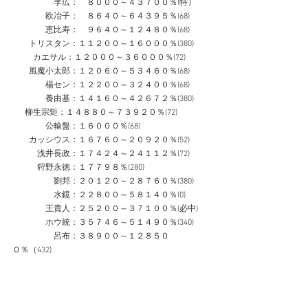
　　　　　李広：　８０００～４３７００％(特）
　　　　欧冶子：　８６４０～６４３９５％(68)
　　　　恵比寿：　９６４０～１２４８０％(68)
　　トリスタン：１１２００～１６０００％(380)
　　  カエサル：１２０００～３６０００％(72)
　　風魔小太郎：１２０６０～５３４６０％(68)
　　　　楊セン：１２２００～３２４００％(68)
　　　　養由基：１４１６０～４２６７２％(380)
      柳生宗矩：１４８８０～７３９２０％(72)
　　　　公輸盤：１６０００％(68)
　　カッシウス：１６７６０～２０９２０％(52)
　　　浅井長政：１７４２４～２４１１２％(72)
　　　狩野永徳：１７７９８％(280)
　　　　　劉邦：２０１２０～２８７６０％(380)
　　　　　水鏡：２２８００～５８１４０％(0)
　　　　王貴人：２５２００～３７１００％(必中)
　　　　ホウ統：３５７４６～５１４９０％(340)
　　　　　呂布：３８９００～１２８５０
０％（432)