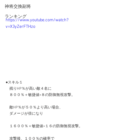
神将交換副将
ランキング
https://www.youtube.com/watch?
v=X3yZerFTHzo
●スキル１
　残りHP％が高い敵４名に
　８００％＋敏捷値×８の防御無視攻撃。
　敵HP％が５０％より高い場合、
　ダメージが倍になり
　１６００％＋敏捷値×１６の防御無視攻撃。
　攻撃後、１００％の確率で