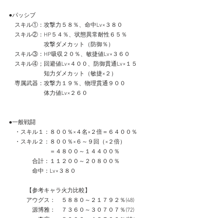
●パッシブ
　スキル①：攻撃力５８％、命中Lv×３８０
　スキル②：HP５４％、状態異常耐性６５％
　　　　　　攻撃ダメカット（防御％）
　スキル③：HP吸収２０％、敏捷値Lv×３６０
　スキル④；回避値Lv×４００、防御貫通Lv×１５
　　　　　　知力ダメカット（敏捷×２）
　専属武器：攻撃力１９％、物理貫通９００
　　　　　　体力値Lv×２６０
●一般戦闘
　・スキル１：８００％×４名×２倍＝６４００％
　・スキル２：８００％×６～９回（×２倍）
　　　　　　　＝４８００～１４４００％
　　　　合計：１１２００～２０８００％
　　　　命中：Lv×３８０
　　　【参考キャラ火力比較】
　　　アウグス：　５８８０～２１７９２％(48)
　　　　源博雅：　７３６０～３０７０７％(72)