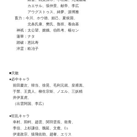
　　　　　　カエサル、張仲景、献帝、李広
　　　　　　アウグストゥス、綺夢、源博雅
 　 　畜力：今川、ホウ徳、妲己、夏侯淵、
　　　　　　北条氏康、樊氏、魯班、養由基
　　　神祇：太公望、嫦娥、伯邑考、楊セン
　　　蓮華：ナタ
　　　踏破：恵比寿
　　　淬霊：欧冶子
　■天敵
　●必中キャラ
　　前田慶次、韓当、徐晃、毛利元就、皇甫嵩、
　　于禁、王貴人、柳生宗矩、ノエル、三妖精
　　井伊直虎、
　　（出雲阿国、李広）
　●狂乱キャラ
　　幸村、荊軻、趙雲、関羽雲長、衛青、
　　李信、上杉謙信、魏延、文鴦、Es
　　伊達政宗、猿飛佐助、趙奢、エリス