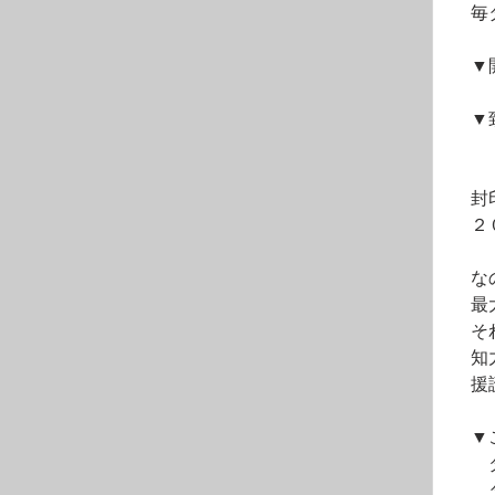
　毎
　▼
　▼
　封
　２
　な
　最
　そ
　知
　援
　▼
　　
　　