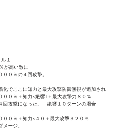
キル１
P％が高い敵に
０００％の４回攻撃。
婚化でここに知力と最大攻撃防御無視が追加され
０００％＋知力×絶響T＋最大攻撃力８０％
４回攻撃になった。　絶響１０ターンの場合
０００％＋知力×４０＋最大攻撃３２０％
ダメージ。