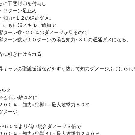
らに罪悪封印を付与し
・２ターン足止め
・知力×１２の遅延ダメ。
こにも結婚スキルで追加で
響ターン数×２０％のダメージが乗るので
響ターン数が１０ターンの場合知力×３６の遅延ダメになる。
弄に引き付けられる。
弄キャラの聖護援護などをすり抜けて知力ダメージぶつけられ
キル２
P％が低い敵４名に
２００％＋知力×絶響T＋最大攻撃力８０％
ダメージ。
HP５０％より低い場合ダメージ３倍で
６００％＋知力×絶響３T＋最大攻撃力２４０％