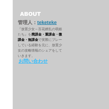
ABOUT
管理人：
teketeke
『放置少女～百花繚乱の萌姫
たち』を
廃課金・重課金・微
課金・無課金
で実際にプレー
している経験を元に、放置少
女の攻略情報のシェアをして
いきます。
お問い合わせ