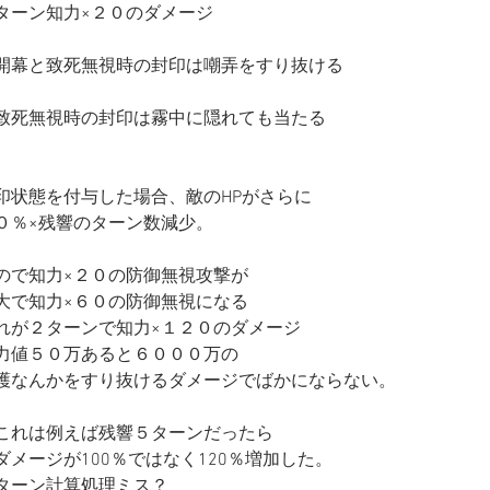
ターン知力×２０のダメージ
開幕と致死無視時の封印は嘲弄をすり抜ける
致死無視時の封印は霧中に隠れても当たる
印状態を付与した場合、敵のHPがさらに
０％×残響のターン数減少。
ので知力×２０の防御無視攻撃が
大で知力×６０の防御無視になる
れが２ターンで知力×１２０のダメージ
力値５０万あると６０００万の
護なんかをすり抜けるダメージでばかにならない。
これは例えば残響５ターンだったら
ダメージが100％ではなく120％増加した。
ターン計算処理ミス？