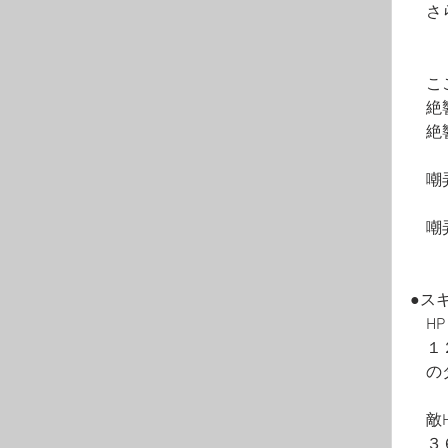
　さ
　　
　　
　こ
　絶
　絶
　嘲
　嘲
●ス
　H
　１
　の
　敵
　３