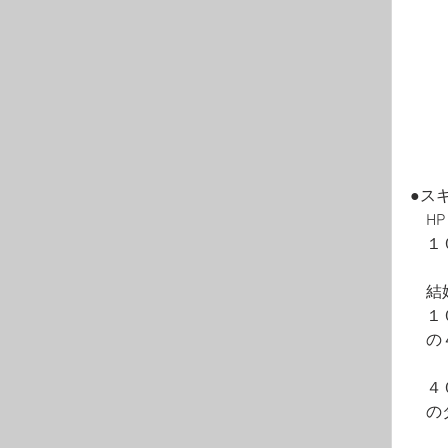
●ス
　H
　１
　結
　１
　の
　４
　の