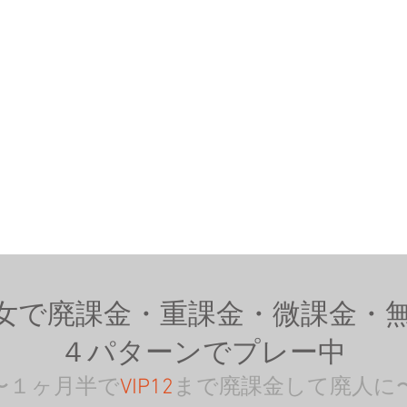
女で廃課金・重課金・微課金・
４パターンでプレー中
〜１ヶ月半で
VIP12
まで廃課金して廃人に