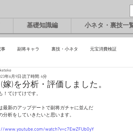
基礎知識編
小ネタ・裏技一
記事
副将キャラ
裏技・小ネタ
元宝消費検証
eketeke
課金編
微課金編
無課金編
課金編
基礎知識編
023年6月9日
読了時間: 4分
(嫁)を分析・評価しました。
も！てけてけです。
将交換副将
ランキング
は最新のアップデートで副将ガチャに並んだ
の分析をしていきたいと思います。
s://www.youtube.com/watch?v=c7EwZFUb0yY