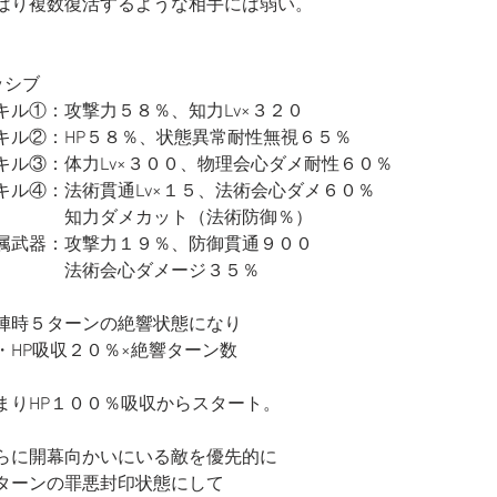
はり複数復活するような相手には弱い。
ッシブ
キル①：攻撃力５８％、知力Lv×３２０
キル②：HP５８％、状態異常耐性無視６５％
キル③：体力Lv×３００、物理会心ダメ耐性６０％
キル④：法術貫通Lv×１５、法術会心ダメ６０％
　　　　知力ダメカット（法術防御％）
属武器：攻撃力１９％、防御貫通９００
　　　　法術会心ダメージ３５％
陣時５ターンの絶響状態になり
・HP吸収２０％×絶響ターン数
まりHP１００％吸収からスタート。
らに開幕向かいにいる敵を優先的に
ターンの罪悪封印状態にして