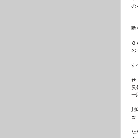
　の
　敵
　８
　の
　す
　せ
　反
　一
　封
　殴
　た