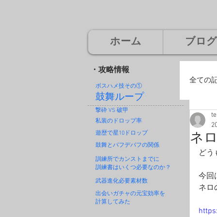
ホーム
ブログ
・攻略情報
全ての
ボスハメ技その
①
鼓舞ループ
撃砕 VS 破甲
t
廃
私装のドロップ率
2
遊歴で星10ドロップ
ネロ
鼓舞とバフデバフの関係
どう
神
訓練所でカンストまでに
訓練書はいくつ必要なのか？
今回
武器進化必要素材数
ネロ
出会いガチャの元宝効率を
計算してみた
http