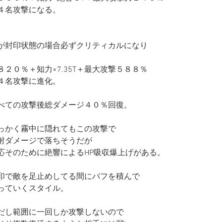
４名攻撃になる。
が封印状態の場合必ずクリティカルになり
８２０％＋知力×7.35T＋最大攻撃５８８％
４名攻撃に進化。
べての攻撃後総ダメージ４０％回復。
っかく霧中に隠れてもこの攻撃で
射ダメージで落ちそうだが
応そのために絶響によるHP吸収爆上げがある。
印で敵を足止めしてる間にバフを積んで
っていくスタイル。
だし範囲に一回しか攻撃しないので