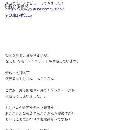
さっそくインタビューしてきました！
神将交換副将
https://www.youtube.com/watch?
ランキング
v=U0iLyAkLZLw
動画を見ると分かりますが、
なんと2名も１７５ステージを突破しています。
鯖名：七行具下
突破者：もけさん、あここさん
このお二方が開始８ヶ月で１７５ステージを
突破してしまいました。。
もけさんが鄧艾を使った陣営を
あここさんに教えてあここさんも突破できた
ということでかなり再現性高そうですね！