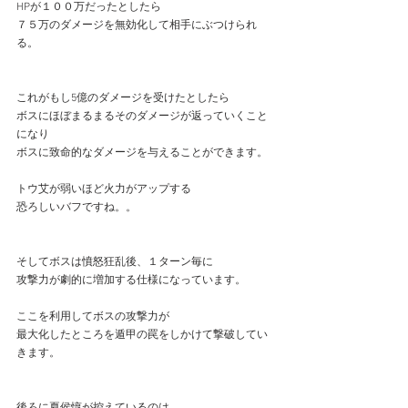
HPが１００万だったとしたら
７５万のダメージを無効化して相手にぶつけられ
る。
これがもし5億のダメージを受けたとしたら
ボスにほぼまるまるそのダメージが返っていくこと
になり
ボスに致命的なダメージを与えることができます。
トウ艾が弱いほど火力がアップする
恐ろしいバフですね。。
そしてボスは憤怒狂乱後、１ターン毎に
攻撃力が劇的に増加する仕様になっています。
ここを利用してボスの攻撃力が
最大化したところを遁甲の罠をしかけて撃破してい
きます。
後ろに夏侯惇が控えているのは