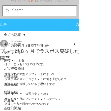
〜１ヶ月半で
VIP12
まで廃課金して廃人に〜
記事
全ての記事
teketeke
全ての記事
2020年7月16日
読了時間: 3分
プレー歴８ヶ月でラスボス突破した
副将キャラ
陣営
裏技・小ネタ
はい、どうも！てけてけです。
元宝消費検証
放置少女の大型アップデートによって
廃課金編
ラスボスのステージが１７５に引き上げられて
微課金編
多くの人が苦戦していると思いますが、
無課金編
今回はなんと、放置少女を初めて
わずか８ヶ月のプレーで１７５ステージを
課金編
突破した方が現れたみたいなので
基礎知識編