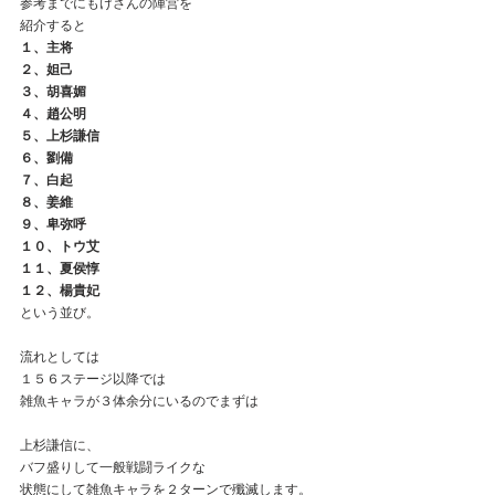
参考までにもけさんの陣営を
紹介すると
１、主将
２、妲己
３、胡喜媚
４、趙公明
５、上杉謙信
６、劉備
７、白起
８、姜維
９、卑弥呼
１０、トウ艾
１１、夏侯惇
１２、楊貴妃
という並び。
流れとしては
１５６ステージ以降では
雑魚キャラが３体余分にいるのでまずは
上杉謙信に、
バフ盛りして一般戦闘ライクな
状態にして雑魚キャラを２ターンで殲滅します。