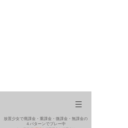
放置少女で廃課金・重課金・微課金・無課金の
４パターンでプレー中