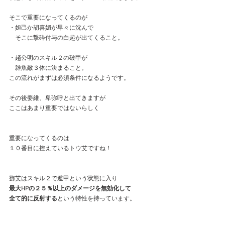
そこで重要になってくるのが
・妲己か胡喜媚が早々に沈んで
　そこに撃砕付与の白起が出てくること。
・趙公明のスキル２の破甲が
　雑魚敵３体に決まること。
この流れがまずは必須条件になるようです。
その後姜維、卑弥呼と出てきますが
ここはあまり重要ではないらしく
重要になってくるのは
１０番目に控えているトウ艾ですね！
鄧艾はスキル２で遁甲という状態に入り
最大HPの２５％以上のダメージを無効化して
全て的に反射する
という特性を持っています。