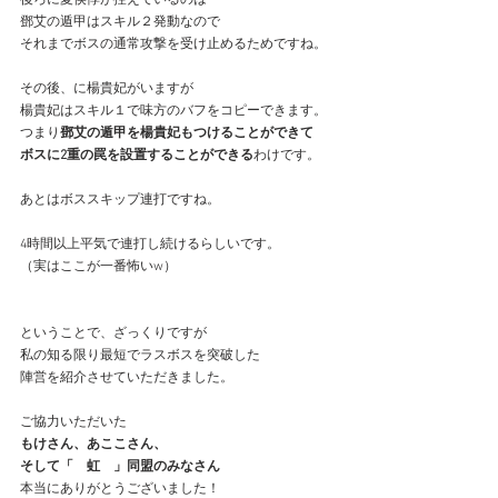
鄧艾の遁甲はスキル２発動なので
それまでボスの通常攻撃を受け止めるためですね。
その後、に楊貴妃がいますが
楊貴妃はスキル１で味方のバフをコピーできます。
つまり
鄧艾の遁甲を楊貴妃もつけることができて
ボスに2重の罠を設置することができる
わけです。
あとはボススキップ連打ですね。
4時間以上平気で連打し続けるらしいです。
（実はここが一番怖いw）
ということで、ざっくりですが
私の知る限り最短でラスボスを突破した
陣営を紹介させていただきました。
ご協力いただいた
もけさん、あここさん、
そして「　虹　」同盟のみなさん
本当にありがとうございました！