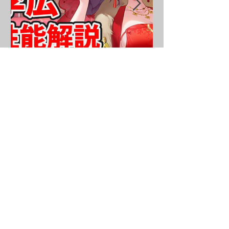
李広（嫁）を分析・評価し
ました！
・攻略情報
ボスハメ技その
①
鼓舞ループ
私装のドロップ率