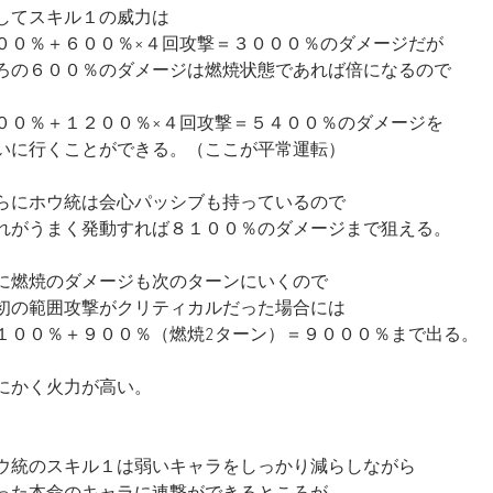
してスキル１の威力は
００％＋６００％×４回攻撃＝３０００％のダメージだが
ろの６００％のダメージは燃焼状態であれば倍になるので
００％＋１２００％×４回攻撃＝５４００％のダメージを
いに行くことができる。（ここが平常運転）
らにホウ統は会心パッシブも持っているので
れがうまく発動すれば８１００％のダメージまで狙える。
に燃焼のダメージも次のターンにいくので
初の範囲攻撃がクリティカルだった場合には
１００％＋９００％（燃焼2ターン）＝９０００％まで出る。
にかく火力が高い。
ウ統のスキル１は弱いキャラをしっかり減らしながら