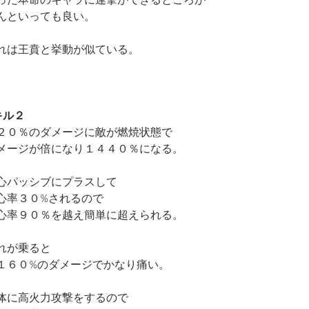
った本命のキャラに連撃ができるところが
んといっても良い。
れは王賁と挙動が似ている。
キル２
２０％のダメージに敵が燃焼状態で
メージが倍になり１４４０％になる。
心パッシブにプラスして
心率３０%されるので
心率９０％を越え簡単に超えられる。
れが乗ると
１６０%のダメージでかなり痛い。
体に高火力攻撃をするので