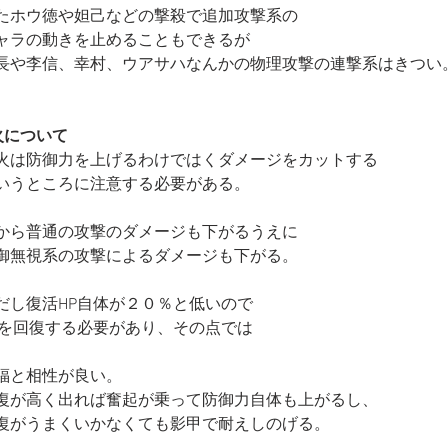
たホウ徳や妲己などの撃殺で追加攻撃系の
ャラの動きを止めることもできるが
長や李信、幸村、ウアサハなんかの物理攻撃の連撃系はきつい
火について
火は防御力を上げるわけではくダメージをカットする
いうところに注意する必要がある。
から普通の攻撃のダメージも下がるうえに
御無視系の攻撃によるダメージも下がる。
だし復活HP自体が２０％と低いので
Pを回復する必要があり、その点では
福と相性が良い。
復が高く出れば奮起が乗って防御力自体も上がるし、
復がうまくいかなくても影甲で耐えしのげる。