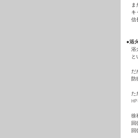
　ま
　キ
　信
●浴
　浴
　と
　だ
　防
　た
　H
　徐
　回
　回