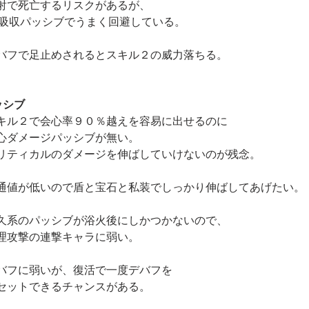
射で死亡するリスクがあるが、
P吸収パッシブでうまく回避している。
バフで足止めされるとスキル２の威力落ちる。
ッシブ
キル２で会心率９０％越えを容易に出せるのに
心ダメージパッシブが無い。
リティカルのダメージを伸ばしていけないのが残念。
通値が低いので盾と宝石と私装でしっかり伸ばしてあげたい。
久系のパッシブが浴火後にしかつかないので、
理攻撃の連撃キャラに弱い。
バフに弱いが、復活で一度デバフを
セットできるチャンスがある。