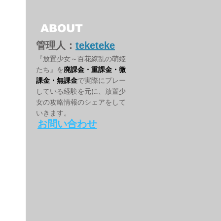
ABOUT
管理人：
teketeke
『放置少女～百花繚乱の萌姫
たち』を
廃課金・重課金・微
課金・無課金
で実際にプレー
している経験を元に、放置少
女の攻略情報のシェアをして
いきます。
お問い合わせ