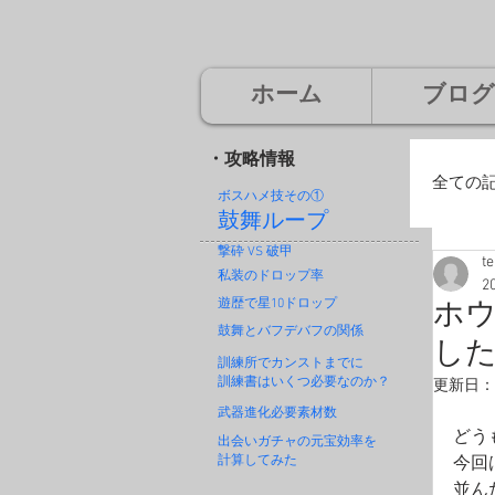
ホーム
ブログ
・攻略情報
全ての
ボスハメ技その
①
鼓舞ループ
撃砕 VS 破甲
t
廃
私装のドロップ率
2
遊歴で星10ドロップ
ホウ
鼓舞とバフデバフの関係
し
神
訓練所でカンストまでに
訓練書はいくつ必要なのか？
更新日：
武器進化必要素材数
どう
出会いガチャの元宝効率を
計算してみた
今回
並ん