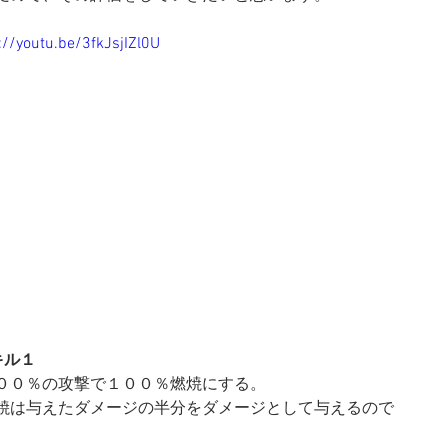
://youtu.be/3fkJsjIZl0U
キル１
００％の攻撃で１００％燃焼にする。
焼は与えたダメージの半分をダメージとして与えるので