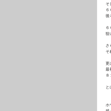
　そ
　６
　後
　６
　狙
　さ
　そ
　更
　最
　８
　と
　ホ