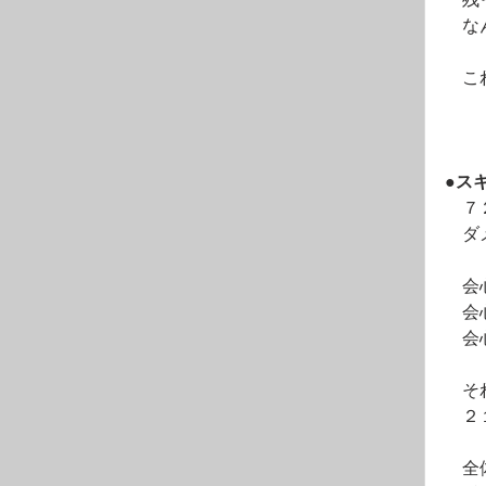
　残
　な
　こ
●ス
　７
　ダ
　会
　会
　会
　そ
　２
　全