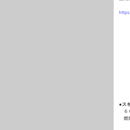
https
●ス
　６
　燃