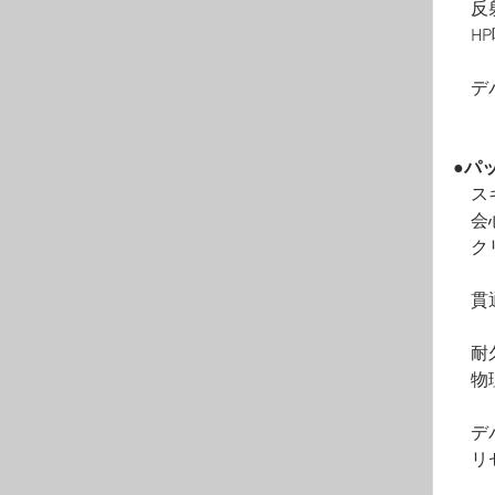
　反
　H
　デ
●パ
　ス
　会
　ク
　貫
　耐
　物
　デ
　リ