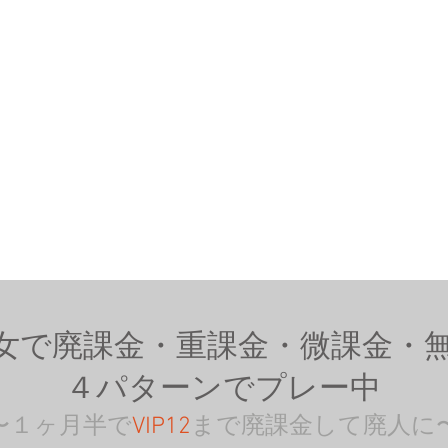
女で廃課金・重課金・微課金・
４パターンでプレー中
〜１ヶ月半で
VIP12
まで廃課金して廃人に