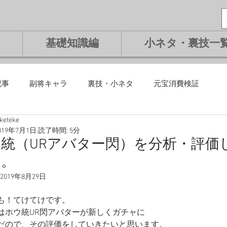
基礎知識編
小ネタ・裏技一
記事
副将キャラ
裏技・小ネタ
元宝消費検証
eketeke
課金編
微課金編
無課金編
課金編
基礎知識編
019年7月1日
読了時間: 5分
統（URアバター閃）を分析・評価
た。
将交換副将
ランキング
2019年8月29日
も！てけてけです。
はホウ統UR閃アバターが新しくガチャに
だので、その評価をしていきたいと思います。