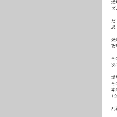
　燃
　ダ
　だ
　思
　燃
　攻
　そ
　次
　燃
　そ
　本
　1
　乱