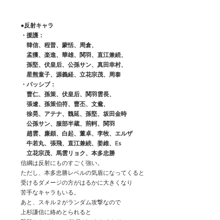
●反射キャラ
　　・援護：
　　　韓信、程普、蒙恬、周倉、
　　　孟獲、楽進、華雄、関羽、直江兼続、
　　　孫堅、伏皇后、公孫サン、真田幸村、
　　　星熊童子、源義経、立花宗茂、周泰
　　・パッシブ：
　　　曹仁、孫策、伏皇后、関羽雲長、
　　　張遼、孫策伯符、曹丕、文鴦、
　　　徐晃、アテナ、魏延、孫堅、坂田金時
　　　公孫サン、服部半蔵、荊軻、関羽
　　　趙雲、廉頗、白起、董卓、李牧、エルザ
　　　牛若丸、張飛、直江兼続、姜維、Es
　　　立花宗茂、馬雲リョク、本多忠勝
　　信綱は反射にものすごく強い。
　　ただし、本多忠勝レベルの気盾になってくると
　　受けるダメージの方がはるかに大きくなり
　　苦手なキャラもいる。
　　あと、スキル２がランダム攻撃なので
　　上杉謙信に絡めとられると