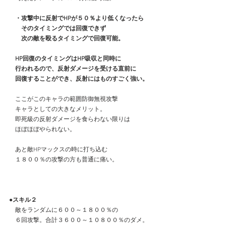
・攻撃中に反射でHPが５０％より低くなったら
　　そのタイミングでは回復できず
　　次の敵を殴るタイミングで回復可能。
HP回復のタイミングはHP吸収と同時に
　行われるので、反射ダメージを受ける直前に
　回復することができ、反射にはものすごく強い。
　ここがこのキャラの範囲防御無視攻撃
　キャラとしての大きなメリット。
　即死級の反射ダメージを食らわない限りは
　ほぼほぼやられない。
　あと敵HPマックスの時に打ち込む
　１８００％の攻撃の方も普通に痛い。
●スキル２
　敵をランダムに６００～１８００％の
　６回攻撃。合計３６００～１０８００％のダメ。