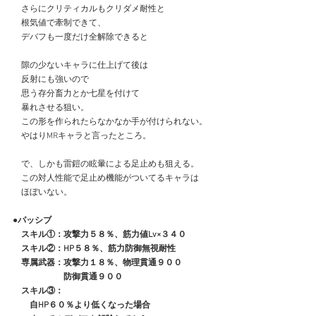
　さらにクリティカルもクリダメ耐性と
　根気値で牽制できて、
　デバフも一度だけ全解除できると
　隙の少ないキャラに仕上げて後は
　反射にも強いので
　思う存分畜力とか七星を付けて
　暴れさせる狙い。
　この形を作られたらなかなか手が付けられない。
　やはりMRキャラと言ったところ。
　で、しかも雷鎧の眩暈による足止めも狙える。
　この対人性能で足止め機能がついてるキャラは
　ほぼいない。
●パッシブ
　スキル①：攻撃力５８％、筋力値Lv×３４０
　スキル②：HP５８％、筋力防御無視耐性
　専属武器：攻撃力１８％、物理貫通９００
　　　　　　防御貫通９００
　スキル③：
　　自HP６０％より低くなった場合