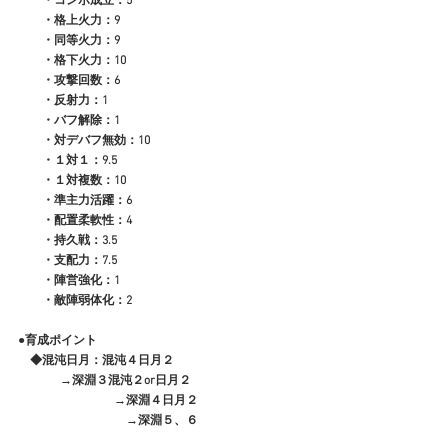
　　・コンボ成立：5
　　・格上火力：9
　　・同等火力：9
　　・格下火力：10
　　・攻撃回数：6
　　・反射力：1
　　・バフ解除：1
　　・対デバフ無効：10
　　・１対１：9.5
　　・１対複数：10
　　・準主力活躍：6
　　・配置柔軟性：4
　　・持久戦：3.5
　　・支配力：7.5
　　・陣営強化：1
　　・敵陣弱体化：2
●育成ポイント
　◆混沌日月：混沌４日月２
              →深淵３混沌２or日月２
　　　　　　　　→深淵４日月２
　　　　　　　　　→深淵５、６