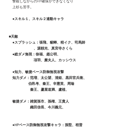
　　撃殺しながらのHP確保ができなくなり
　　上杉も苦手。
●スキル１、スキル２連動キャラ
■天敵
　　●スプラッシュ：張飛、貂蝉、程イク、司馬師
　　　　　　　　、源頼光、真宮寺さくら
　　●総ダメ無視：徐福、趙公明、
　　　　　　　　項羽、糜夫人、カッシウス
　　●知力、敏捷ベース防御無視攻撃
　　知力ダメ：范増、太公望、清姫、黒田官兵衛、
　　　　　 　 伯邑考、秦王、辛憲英、周瑜
　　　　　　　秦王、蘆屋道満、盧植、
　　敏捷ダメ：雑賀孫市、孫権、王貴人
　　　　　　　織田信長、今川義元、
　●HPベース防御無視攻撃キャラ：孫堅、程普