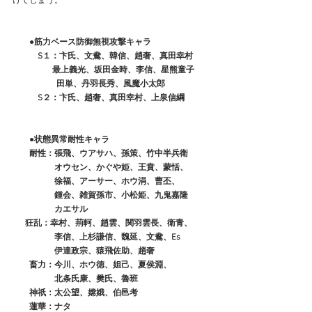
けてしまう。
　　●筋力ベース防御無視攻撃キャラ
　　　S１：卞氏、文鴦、韓信、趙奢、真田幸村
　　　　   最上義光、坂田金時、李信、星熊童子
　　　　　 田単、丹羽長秀、風魔小太郎
　　　S２：卞氏、趙奢、真田幸村、上泉信綱
●状態異常耐性キャラ
　　耐性：張飛、ウアサハ、孫策、竹中半兵衛
　　　　　オウセン、かぐや姫、王賁、蒙恬、
　　　　　徐福、アーサー、ホウ涓、曹丕、
　　　　　鍾会、雑賀孫市、小松姫、九鬼嘉隆
　　　　　カエサル
 　 狂乱：幸村、荊軻、趙雲、関羽雲長、衛青、
　　　　　李信、上杉謙信、魏延、文鴦、Es
　　　　　伊達政宗、猿飛佐助、趙奢
　　畜力：今川、ホウ徳、妲己、夏侯淵、
　　　　　北条氏康、樊氏、魯班
　　神祇：太公望、嫦娥、伯邑考
　　蓮華：ナタ