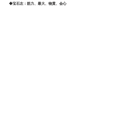
　◆宝石左：筋力、最大、物貫、会心
　◆宝石右：HP、体力、物防、法防
　◆強化：武、鎧、兜、腰、副
　◆無双神器：武、兜、指、鎧＞副、腰
　◆伝説神器：武、指、兜＞腰＞副＞鎧
　体力上がらないので日月でHP確保しておきたい。
●傾国・群雄・戦姫：7.6ポイント
　・単発突破：10
　・継続突破：4
　・爆弾処理：10
　・単発守城：8.5
  ・継続守城：7.5
　・城門矢塔：8
　・戦姫速さ：5
●単騎特化陣営の1人目の副将としてありか？
　登用ライン突破してます。