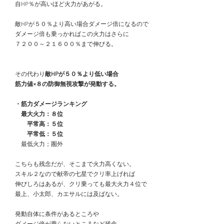
　自HP％が高いほど火力があがる。
　敵HPが５０％より高い場合ダメージ倍になるので
　ダメージ倍も乗っかればこの火力はさらに
　７２００～２１６００％まで伸びる。
　その代わり
敵HPが５０％より低い場合
　筋力値×８の防御無視攻撃が発動する。
・筋力ダメージランキング
　　最大火力：８位
　　　平常高：５位
　　　平常低：５位
　　最低火力；圏外
　こちらも残念だが、そこまで火力高くない。
　スキル２なので献帝の七星でクリ率上げれば
　伸びしろはあるが、クリ乗っても最大火力４位で
　最上、小太郎、カエサルには及ばない。
　発動自体に条件があるところや