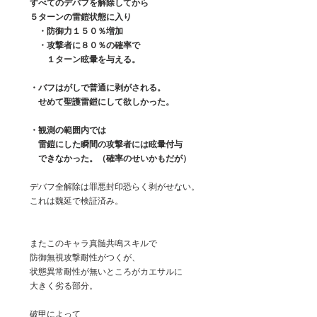
　　すべてのデバフを解除してから
　　５ターンの雷鎧状態に入り
　　　・防御力１５０％増加
　　　・攻撃者に８０％の確率で
　　　　１ターン眩暈を与える。
・バフはがしで普通に剥がされる。
　　　せめて聖護雷鎧にして欲しかった。
　　・観測の範囲内では
　　　雷鎧にした瞬間の攻撃者には眩暈付与
　　　できなかった。（確率のせいかもだが）
　　デバフ全解除は罪悪封印恐らく剥がせない。
　　これは魏延で検証済み。
　　またこのキャラ真髄共鳴スキルで
　　防御無視攻撃耐性がつくが、
　　状態異常耐性が無いところがカエサルに
　　大きく劣る部分。
　　破甲によって