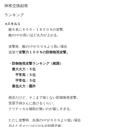
神将交換副将
ランキング
●スキル１
　敵６名に６００～１８００％の攻撃。
　敵のHPが高いほど火力が上がる。
　攻撃前、敵のHPが５０％より高い場合
　追加で
攻撃力１００％の防御無視攻撃。
　・防御無視攻撃ランキング（範囲）
　　最大火力：５位
　　　平常高：５位
　　　平常低：５位
　　最低火力：圏外
　残念だけど、そこまで強くない防御無視攻撃。
　雷震子姉さんに負けるくらい。
　クリティカル補助が無いのが厳しすぎる。
　ただし攻撃時、自身のHPが５０％より低い場合
　与えたダメージの100％分回復可能。