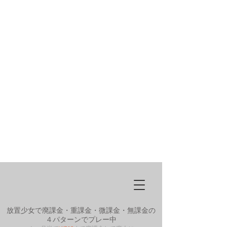
放置少女で廃課金・重課金・微課金・無課金の
４パターンでプレー中