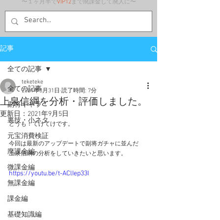
〜１ヶ月半で
VIP12
まで廃課金して廃人に〜
記事
全ての記事
teketeke
全ての記事
2021年8月31日
読了時間: 7分
上泉信綱を分析・評価しました。
副将キャラ
更新日：
2021年9月5日
裏技・小ネタ
どうも！てけてけです。
元宝消費検証
今回は最新のアップデートで副将ガチャに並んだ
廃課金編
上泉信綱の分析をしていきたいと思います。
微課金編
https://youtu.be/t-AClIep33I
無課金編
課金編
基礎知識編