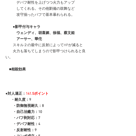
　　　デバフ耐性を上げつつ火力もアップ
　　　してくれる。その他劉備の鼓舞など
　　　攻守揃ったバフで基本暴れられる。
　　●影甲付与キャラ
　　　ウェンディ、胡喜媚、徐福、蔡文姫
　　　アーサー、華佗
　　スキル２の最中に反射によってHPが減ると
　　火力も落ちてしまうので影甲つけられると良
い。
　■相殺効果
●対人適正：
141.5ポイント
 　 ・耐久度：9
　　・防御無視耐久：8
　　・自己治癒力：10
　　・バフ剥対応：7
　　・デバフ耐性：4
　　・反射耐性：9