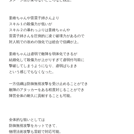
　ダメージ倍が乗らないところなど残念。
　姜維ちゃんや雷震子姉さんより
　スキル１の殺傷力が低いが
　スキル２の暴れっぷりは姜維ちゃんや
　雷震子姉さんを圧倒的に凌ぐ破壊力があるので
　対人戦での攻めの強化では総合で信綱が上。
　姜維ちゃんは虚弱で敵陣を弱体化できるが
　結婚化して殺傷力が上がりすぎて虚弱付与前に
　撃破してしまうようになり、虚弱ばらまき
　という感じでもなくなった。
　一方信綱は防御無視攻撃を受け止めることができ
　敵陣のアタッカーをある程度封じることができ
　陣営全体の耐久に貢献することも可能。
　全体的な狙いとしては
　防御無視攻撃をカットできて、
　物理法術攻撃も雷鎧で対応可能。