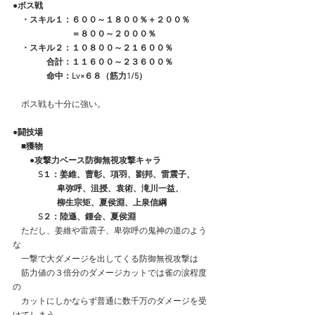
●ボス戦
　・スキル１：６００～１８００％＋２００％
　　　　　　　＝８００～２０００％
　・スキル２：１０８００～２１６００％
　　　　合計：１１６００～２３６００％
　　　　命中：Lv×６８（筋力1/5）
　ボス戦も十分に強い。
●闘技場
　■獲物
　　●攻撃力ベース防御無視攻撃キャラ
　　　S１：姜維、曹彰、項羽、劉邦、雷震子、
　　　　　 卑弥呼、沮授、袁術、滝川一益、
　　　　　 柳生宗矩、夏侯淵、上泉信綱
　　　S２：陸遜、鍾会、夏侯淵
　ただし、姜維や雷震子、卑弥呼の鬼神の道のよう
な
　一撃で大ダメージを出してくる防御無視攻撃は
　筋力値の３倍分のダメージカットでは雀の涙程度
の
　カットにしかならず普通に数千万のダメージを受