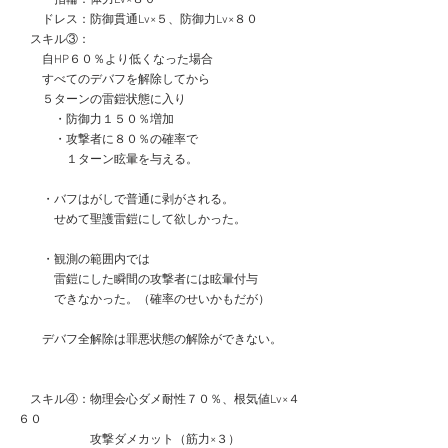
　　ドレス：防御貫通Lv×５、防御力Lv×８０
　スキル③：
　　自HP６０％より低くなった場合
　　すべてのデバフを解除してから
　　５ターンの雷鎧状態に入り
　　　・防御力１５０％増加
　　　・攻撃者に８０％の確率で
　　　　１ターン眩暈を与える。
　　・バフはがしで普通に剥がされる。
　　　せめて聖護雷鎧にして欲しかった。
　　・観測の範囲内では
　　　雷鎧にした瞬間の攻撃者には眩暈付与
　　　できなかった。（確率のせいかもだが）
　　デバフ全解除は罪悪状態の解除ができない。
　スキル④：物理会心ダメ耐性７０％、根気値Lv×４
６０
　　　　　　攻撃ダメカット（筋力×３）