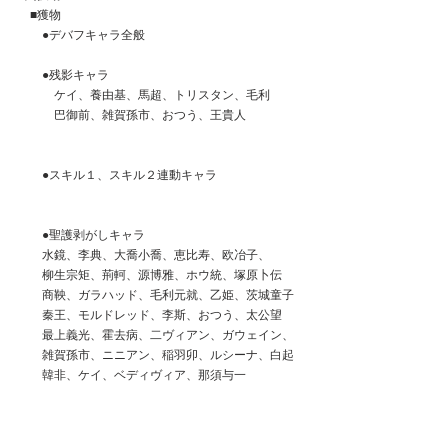
　■獲物
　　●デバフキャラ全般
　　●残影キャラ
　　　ケイ、養由基、馬超、トリスタン、毛利
　　　巴御前、雑賀孫市、おつう、王貴人
　　●スキル１、スキル２連動キャラ
　　●聖護剥がしキャラ
　　水鏡、李典、大喬小喬、恵比寿、欧冶子、
　　柳生宗矩、荊軻、源博雅、ホウ統、塚原卜伝
　　商鞅、ガラハッド、毛利元就、乙姫、茨城童子
　　秦王、モルドレッド、李斯、おつう、太公望
　　最上義光、霍去病、二ヴィアン、ガウェイン、
　　雑賀孫市、ニニアン、稲羽卯、ルシーナ、白起
　　韓非、ケイ、ベディヴィア、那須与一