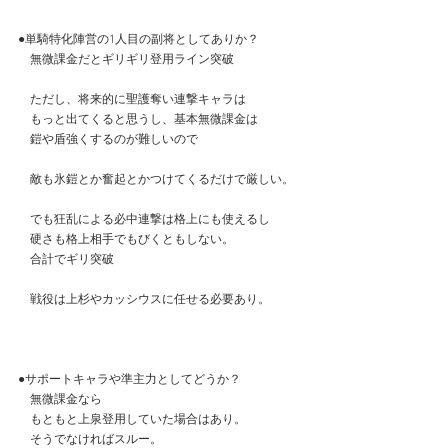
●単騎特化陣営の1人目の副将としてありか？
　無微課金だとギリギリ登用ライン突破
　ただし、将来的に聖護奪い連撃キャラは
　もっと出てくると思うし、基本無微課金は
　鎧や盾強くするのが難しいので
　敵も氷鎧とか奮起とかつけてくるだけで厳しい。
　でも狂乱による必中連撃は格上にも使えるし
　硬さも格上相手でもびくともしない。
　合計でギリ突破
　戦役は上杉やカッシウスに任せる必要あり。
●サポートキャラや準主力としてどうか？
　無微課金なら
　もともと上泉登用していた場合はあり。
　そうでなければスルー。