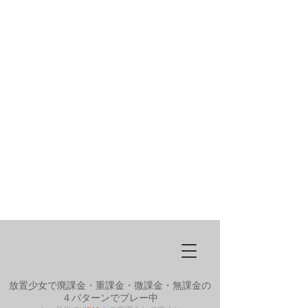
放置少女で廃課金・重課金・微課金・無課金の
４パターンでプレー中