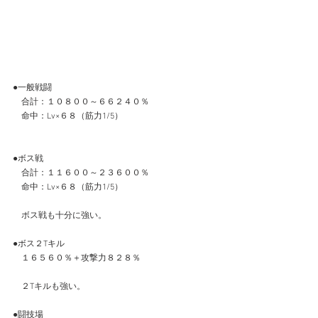
●一般戦闘
　合計：１０８００～６６２４０％
　命中：Lv×６８（筋力1/5）
●ボス戦
　合計：１１６００～２３６００％
　命中：Lv×６８（筋力1/5）
　ボス戦も十分に強い。
●ボス２Tキル
　１６５６０％＋攻撃力８２８％
　２Tキルも強い。
●闘技場