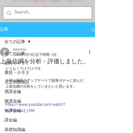
〜１ヶ月半で
VIP12
まで廃課金して廃人に〜
記事
全ての記事
teketeke
全ての記事
2023年3月9日
読了時間: 3分
上泉信綱を分析・評価しました。
副将キャラ
どうも！てけてけです。
裏技・小ネタ
今回は最新のアップデートで副将ガチャに並んだ
元宝消費検証
上泉信綱の分析をしていきたいと思います。
廃課金編
微課金編
https://www.youtube.com/watch?
無課金編
v=fPpMU43_rhM
課金編
基礎知識編