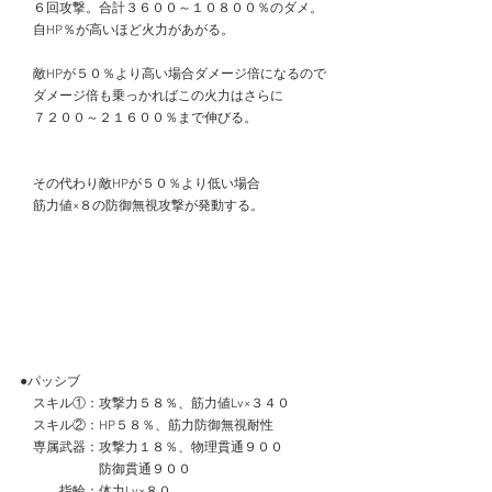
　６回攻撃。合計３６００～１０８００％のダメ。
　自HP％が高いほど火力があがる。
　敵HPが５０％より高い場合ダメージ倍になるので
　ダメージ倍も乗っかればこの火力はさらに
　７２００～２１６００％まで伸びる。
　その代わり敵HPが５０％より低い場合
　筋力値×８の防御無視攻撃が発動する。
●パッシブ
　スキル①：攻撃力５８％、筋力値Lv×３４０
　スキル②：HP５８％、筋力防御無視耐性
　専属武器：攻撃力１８％、物理貫通９００
　　　　　　防御貫通９００
　　　指輪：体力Lv×８０