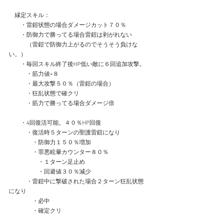
　縁定スキル：
　　・雷鎧状態の場合ダメージカット７０％
　　・防御力で勝ってる場合雷鎧は剥がれない
　　　（雷鎧で防御力上がるのでそうそう負けな
い。）
　　・毎回スキル終了後HP低い敵に６回追加攻撃。
　　　・筋力値×８
　　　・最大攻撃５０％（雷鎧の場合）
　　　・狂乱状態で確クリ
　　　・筋力で勝ってる場合ダメージ倍
　　・4回復活可能。４０％HP回復
　　　・復活時５ターンの聖護雷鎧になり
　　　　・防御力１５０％増加
　　　　・罪悪眩暈カウンター８０％
　　　　　・１ターン足止め
　　　　　・回避値３０％減少
　　　・雷鎧中に撃破された場合２ターン狂乱状態
になり
　　　　・必中
　　　　・確定クリ