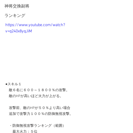
神将交換副将
ランキング
https://www.youtube.com/watch?
v=q240x8yqJiM
●スキル１
　敵６名に６００～１８００％の攻撃。
　敵のHPが高いほど火力が上がる。
　攻撃前、敵のHPが５０％より高い場合
　追加で攻撃力１００％の防御無視攻撃。
　・防御無視攻撃ランキング（範囲）
　　最大火力：５位