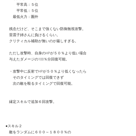
　　　平常高：５位
　　　平常低：５位
　　最低火力：圏外
　残念だけど、そこまで強くない防御無視攻撃。
　雷震子姉さんに負けるくらい。
　クリティカル補助が無いのが厳しすぎる。
　ただし攻撃時、自身のHPが５０％より低い場合
　与えたダメージの100％分回復可能。
　・攻撃中に反射でHPが５０％より低くなったら
　　そのタイミングでは回復できず
　　次の敵を殴るタイミングで回復可能。
　縁定スキルで追加６回攻撃。
●スキル２
　敵をランダムに６００～１８００％の