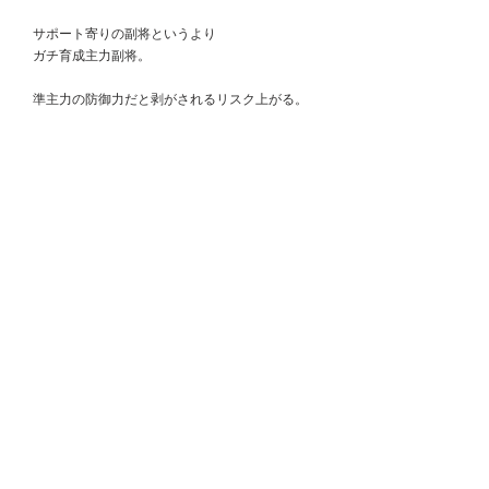
　サポート寄りの副将というより
　ガチ育成主力副将。
　準主力の防御力だと剥がされるリスク上がる。
コメント