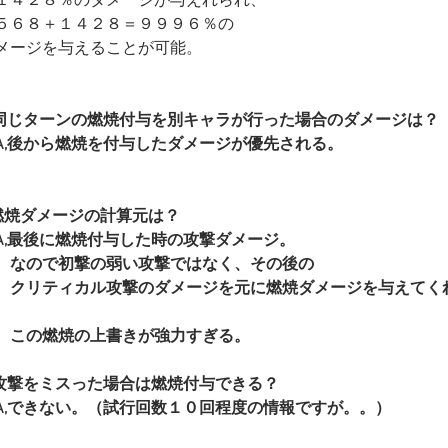
１４２８％のダメージが与えれられ、
５６８＋１４２８＝９９９６％の
メージを与えることが可能。
,同じターンの燃焼付与を別キャラが行った場合のダメージは？
A,後から燃焼を付与したダメージが優先される。
燃焼ダメージの計算元は？
A,最後に燃焼付与した時の攻撃ダメージ。
　なので初撃の弱い攻撃ではなく、その後の
　クリティカル攻撃のダメージを元に燃焼ダメージを与えてく
　この燃焼の上書きが強力すぎる。
,攻撃をミスった場合は燃焼付与できる？
A,できない。（試行回数１０回程度の情報ですが。。）