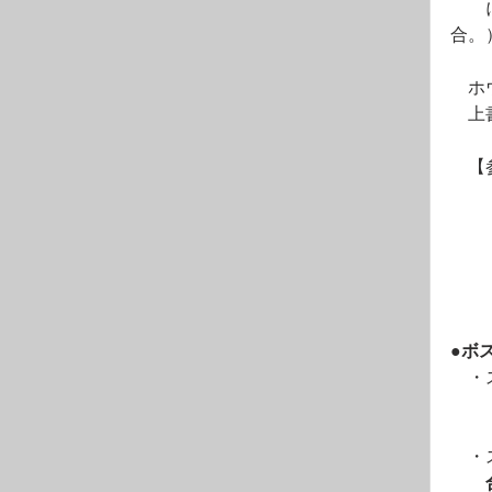
　　
合。
　ホ
　上
　【
　　
　　
　　
●ボ
　・
　　
　・
　　