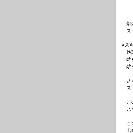
　燃
　ス
●ス
　検
　敵
　敵
　さ
　ス
　こ
　ス
　こ
　出