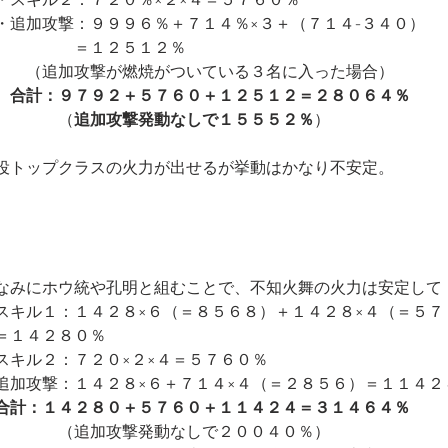
・スキル２：７２０％×２×４＝５７６０％
・追加攻撃：９９９６％＋７１４％×３＋（７１４-３４０）
　　　　　＝１２５１２％
　　（追加攻撃が燃焼がついている３名に入った場合）
合計：９７９２＋５７６０＋１２５１２＝２８０６４％
　　　　（
追加攻撃発動なしで１５５５２％
）
役トップクラスの火力が出せるが挙動はかなり不安定。
なみにホウ統や孔明と組むことで、不知火舞の火力は安定して
スキル１：１４２８×６（＝８５６８）＋１４２８×４（＝５７
＝１４２８０％
スキル２：７２０×２×４＝５７６０％
追加攻撃：１４２８×６＋７１４×４（＝２８５６）＝１１４２
合計：１４２８０＋５７６０＋１１４２４＝３１４６４％
　　　　（追加攻撃発動なしで２００４０％）　　