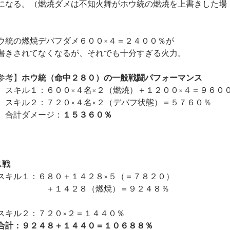
になる。（燃焼ダメは不知火舞がホウ統の燃焼を上書きした場
）
ウ統の燃焼デバフダメ６００×４＝２４００％が
書きされてなくなるが、それでも十分すぎる火力。
参考】
ホウ統（命中２８０）の一般戦闘パフォーマンス
　スキル１：６００×４名×２（燃焼）＋１２００×４＝９６０
　スキル２：７２０×４名×２（デバフ状態）＝５７６０％
　合計ダメージ：
１５３６０％
ス戦
スキル１：６８０＋１４２８×５（＝７８２０）
　　　　　　＋１４２８（燃焼）＝９２４８％
スキル２：７２０×２＝１４４０％
合計：９２４８＋１４４０＝１０６８８％