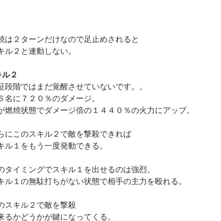
焼は２ターンだけなので足止めされると
キル２と連動しない。
キル２
証段階ではまだ覚醒させていないです。。
６名に７２０％のダメージ。
が燃焼状態でダメージ倍の１４４０％の火力にアップ。
らにこのスキル２で敵を撃殺できれば
キル１をもう一度発動できる。
のタイミングでスキル１を出せるのは強烈。
キル１の無駄打ちがない状態で相手の主力を殴れる。
のスキル２で敵を撃殺
来るかどうかが鍵になってくる。