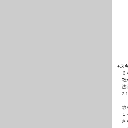
●ス
　６
　敵
　法
　2
　敵
　１
　さ