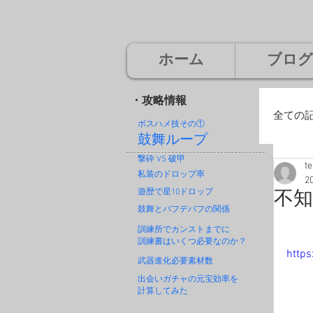
ホーム
ブログ
・攻略情報
全ての
ボスハメ技その
①
鼓舞ループ
撃砕 VS 破甲
t
廃
私装のドロップ率
2
遊歴で星10ドロップ
不知
鼓舞とバフデバフの関係
神
訓練所でカンストまでに
訓練書はいくつ必要なのか？
https
武器進化必要素材数
出会いガチャの元宝効率を
計算してみた