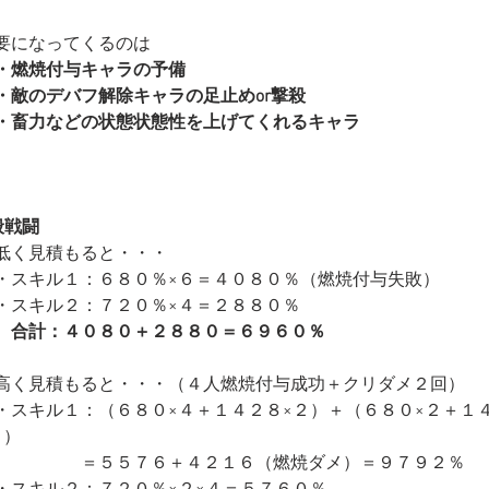
要になってくるのは
・燃焼付与キャラの予備
・敵のデバフ解除キャラの足止めor撃殺　
・畜力などの状態状態性を上げてくれるキャラ
般戦闘
低く見積もると・・・
・スキル１：６８０％×６＝４０８０％（燃焼付与失敗）
・スキル２：７２０％×４＝２８８０％
　合計：４０８０＋２８８０＝６９６０％
高く見積もると・・・（４人燃焼付与成功＋クリダメ２回）
・スキル１：（６８０×４＋１４２８×２）＋（６８０×２＋１
２）
　　　　　＝５５７６＋４２１６（燃焼ダメ）＝９７９２％