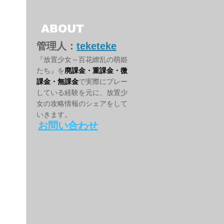
ABOUT
管理人：
teketeke
『放置少女～百花繚乱の萌姫
たち』を
廃課金・重課金・微
課金・無課金
で実際にプレー
している経験を元に、放置少
女の攻略情報のシェアをして
いきます。
お問い合わせ