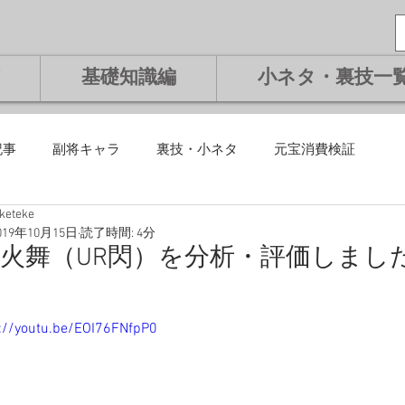
基礎知識編
小ネタ・裏技一
記事
副将キャラ
裏技・小ネタ
元宝消費検証
eketeke
課金編
微課金編
無課金編
課金編
基礎知識編
019年10月15日
読了時間: 4分
火舞（UR閃）を分析・評価しまし
将交換副将
ランキング
://youtu.be/EOI76FNfpP0