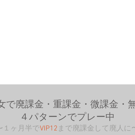
女で廃課金・重課金・微課金・
４パターンでプレー中
〜１ヶ月半で
VIP12
まで廃課金して廃人に