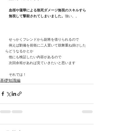
血桜や蓮華による致死ダメージ無視のスキルすら
　無視して撃殺されてしまいました。
強い。。
　せっかくフレンドから副将を借りられるので
　例えば劉備を前衛に二人置いて鼓舞重ね掛けした
らどうなるかとか
　他にも検証したい内容があるので
　次回余裕があれば見ていきたいと思います
　それでは！
基礎知識編