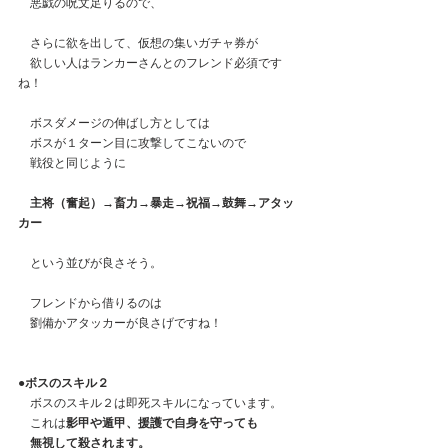
　悪戯の呪文足りるので、
　さらに欲を出して、仮想の集いガチャ券が
　欲しい人はランカーさんとのフレンド必須です
ね！
　ボスダメージの伸ばし方としては
　ボスが１ターン目に攻撃してこないので
　戦役と同じように
主将（奮起）→畜力→暴走→祝福→鼓舞→アタッ
カー
　という並びが良さそう。
　フレンドから借りるのは
　劉備かアタッカーが良さげですね！
●ボスのスキル２
　ボスのスキル２は即死スキルになっています。
　これは
影甲や遁甲、援護で自身を守っても
　無視して殺されます。