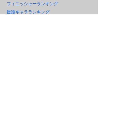
フィニッシャーランキング
援護キャラランキング
防御無視ランキング（攻撃力）
防御無視ランキング（ステ）
・副将比較分析
副将分析一覧
副将比較一覧
ABOUT
管理人：
teketeke
『放置少女～百花繚乱の萌姫たち』を
廃
課金・重課金・微課金・無課金
で実際に
プレーしている経験を元に、放置少女の
攻略情報のシェアをしていきます。