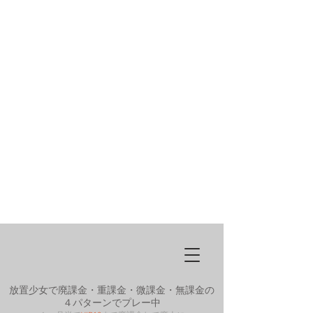
放置少女で廃課金・重課金・微課金・無課金の
４パターンでプレー中