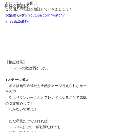
ということ、今回は
神将交換副将
この仙人の悪戯を検証していきましょう！
https://www.youtube.com/watch?
ランキング
v=92Bp2uIM9fI
【検証結果】
　1-1～1-6の敵は弱かった。
●ステージボス　
　ボスは無課金編だと全然ダメージ与えられなかっ
たので
　やはりランカーさんとフレンドになることで悪戯
の呪文集めしてく
　しかないですね！
　ただ私装だけでよければ
　1-1～3-6までの一般戦闘だけでも