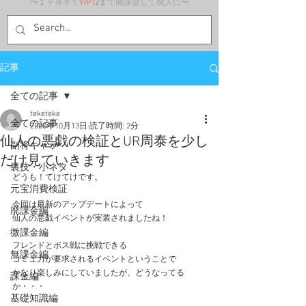
〜１ヶ月半で
VIP12
まで廃課金して廃人に〜
記事
全ての記事
teketeke
全ての記事
2020年10月13日
読了時間: 2分
仙人の悪戯の検証とUR周泰を少し
副将キャラ
だけ見ていきます
裏技・小ネタ
どうも！てけてけです。
元宝消費検証
今回は最新のアップデートによって
廃課金編
仙人の悪戯イベントが実装されましたね！
微課金編
フレンドとボス戦に挑戦できる
無課金編
コミュ力が要求されるイベントということで
かなり楽しみにしていましたが、どうなってる
課金編
か・・・
基礎知識編