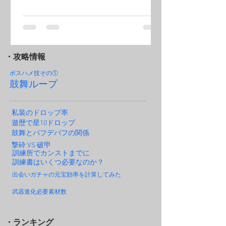
・攻略情報
ボスハメ技その
①
鼓舞ループ
私装のドロップ率
遊歴で星10ドロップ
鼓舞とバフデバフの関係
撃砕 VS 破甲
訓練所でカンストまでに
訓練書はいくつ必要なのか？
出会いガチャの元宝効率を計算してみた
武器進化必要素材数
・ランキング