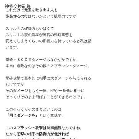
神将交換副将
これだけで元宝を吐き出す人も
ランキング
多発するのではないかという破壊力ですが
スキル面の破壊力もやばくて
スキル１の霞の流星が陣営の戦略事態を
変えてしまうくらいの影響力を持っていると私は思
います。
撃砕＋８００％ダメージもなかなかですが、
本当に危険なのはその後のスプラッシュダメージ。
撃砕攻撃で基本的に相手に大ダメージを与えられる
わけですが
そのダメージをもう一体、HPが一番低い相手に
そっくりそのまま飛ばすことができるわけです。
このそっくりそのままというのは
『同じダメージを』
という意味で、
この
スプラッシュ攻撃は防御無視
なんですね。
だから
初撃の相手の防御力が低ければ