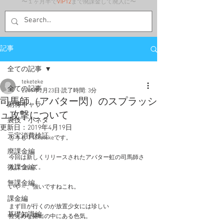
〜１ヶ月半で
VIP12
まで廃課金して廃人に〜
記事
全ての記事
teketeke
全ての記事
2019年2月23日
読了時間: 3分
司馬師（アバター閃）のスプラッシ
副将キャラ
ュ攻撃について
裏技・小ネタ
更新日：
2019年4月19日
元宝消費検証
どうも！teketekeです。
廃課金編
今回は新しくリリースされたアバター虹の司馬師さ
微課金編
んについて。
無課金編
いや～、強いですねこれ。
課金編
まず目が行くのが放置少女には珍しい
基礎知識編
控えめな露出の中にある色気。