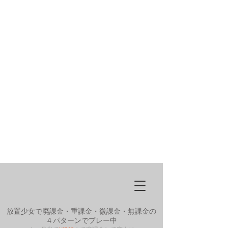
放置少女で廃課金・重課金・微課金・無課金の
４パターンでプレー中