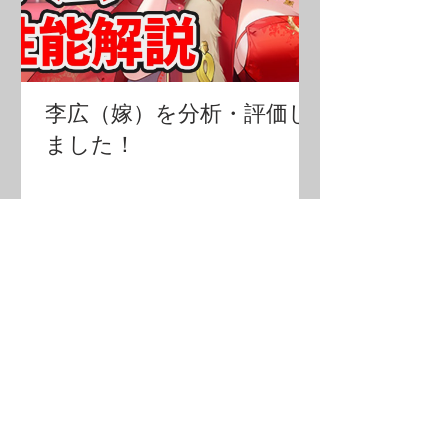
李広（嫁）を分析・評価し
ました！
・攻略情報
ボスハメ技その
①
鼓舞ループ
私装のドロップ率
遊歴で星10ドロップ
鼓舞とバフデバフの関係