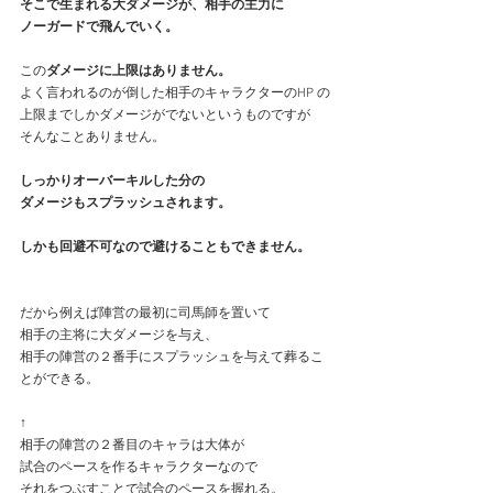
そこで生まれる大ダメージが、相手の主力に
ノーガードで飛んでいく。
この
ダメージに上限はありません。
よく言われるのが倒した相手のキャラクターのHP の
上限までしかダメージがでないというものですが
そんなことありません。
しっかりオーバーキルした分の
ダメージもスプラッシュされます。
しかも回避不可なので避けることもできません。
だから例えば陣営の最初に司馬師を置いて
相手の主将に大ダメージを与え、
相手の陣営の２番手にスプラッシュを与えて葬るこ
とができる。
↑
相手の陣営の２番目のキャラは大体が
試合のペースを作るキャラクターなので
それをつぶすことで試合のペースを握れる。