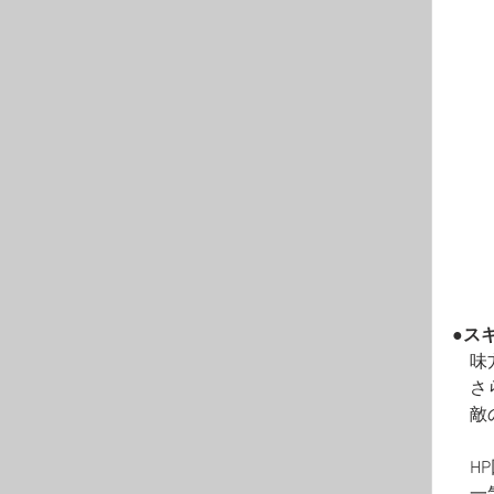
●ス
　味
　さ
　敵
　H