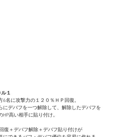
キル１
方6名に攻撃力の１２０％ＨＰ回復。
らにデバフを一つ解除して、解除したデバフを
のHP高い相手に貼り付け。
P回復＋デバフ解除＋デバフ貼り付けが