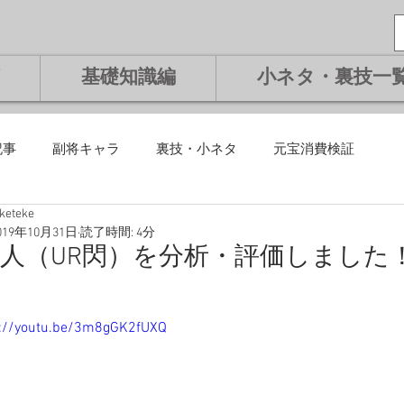
基礎知識編
小ネタ・裏技一
記事
副将キャラ
裏技・小ネタ
元宝消費検証
eketeke
課金編
微課金編
無課金編
課金編
基礎知識編
019年10月31日
読了時間: 4分
人（UR閃）を分析・評価しました
将交換副将
ランキング
s://youtu.be/3m8gGK2fUXQ