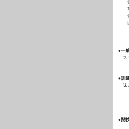
　　
　　
　　
　　
●一
　ス
●訓
　味
●闘