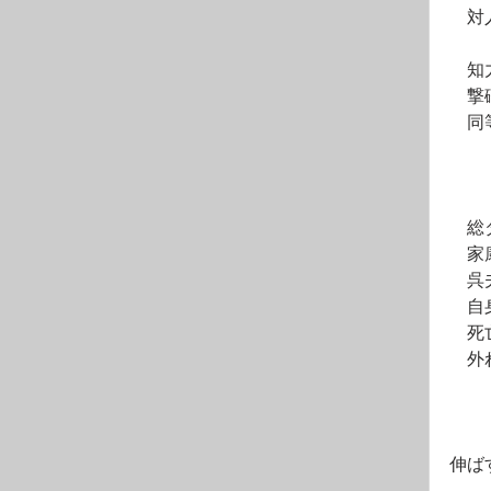
　対
　知力
　撃
　同
　総
　家
　呉
　自
　死
　外
　　
　　
伸ば