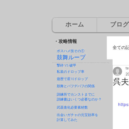
ホーム
ブログ
・攻略情報
全ての
ボスハメ技その
①
鼓舞ループ
撃砕 VS 破甲
t
廃
私装のドロップ率
2
遊歴で星10ドロップ
呉夫
鼓舞とバフデバフの関係
神
訓練所でカンストまでに
訓練書はいくつ必要なのか？
http
武器進化必要素材数
出会いガチャの元宝効率を
計算してみた