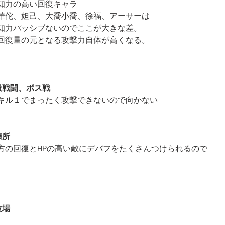
知力の高い回復キャラ
華佗、妲己、大喬小喬、徐福、アーサーは
知力パッシブないのでここが大きな差。
回復量の元となる攻撃力自体が高くなる。
般戦闘、ボス戦
キル１でまったく攻撃できないので向かない
練所
方の回復とHPの高い敵にデバフをたくさんつけられるので
技場