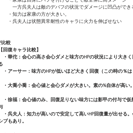
　　・家康は自身にバフを付けることで敵全体に高ダメージ
　　　一方呉夫人は敵のデバフの状況でダメージに凹凸ができ
　　・知力は家康の方が大きい。
　　・呉夫人は状態異常耐性のキャラに火力を伸ばせない
で比較
【回復キャラ比較】
　・華佗：会心の高さ会心ダメと味方のHPの状況により大きく
る
　・アーサー：味方のHPが低いほど大きく回復（この時の％は
　・大喬小喬：会心値と会心ダメが大きい。素の%自体が高い
　・徐福：会心値のみ、回復足りない味方には影甲の付与で仮想
与
　・呉夫人：知力が高いので安定して高いHP回復量が出せる。
シブもあり。