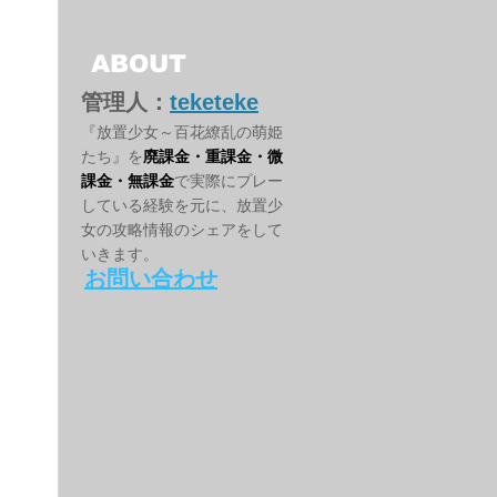
ABOUT
管理人：
teketeke
『放置少女～百花繚乱の萌姫
たち』を
廃課金・重課金・微
課金・無課金
で実際にプレー
している経験を元に、放置少
女の攻略情報のシェアをして
いきます。
お問い合わせ