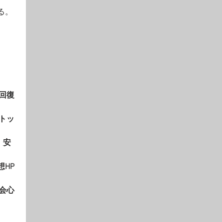
る。
回復
トッ
。安
HP
会心