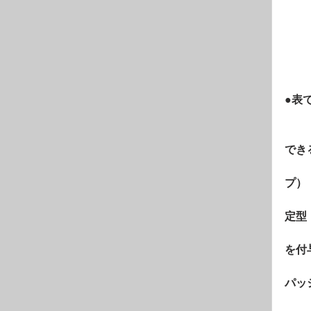
　　
　　
　　
　　
●表
　　
　　
でき
　　
プ）
　　
定型
　　
を付
　　
パッ