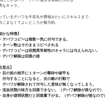
気にできるバフ・デバフ優位を容易に作れる
秀なキャラ。
っているデバフを牛若丸や曹植みたいにスキル２まで
めこまなくてよいところが魅力的。
細かな特徴】
・デバフコピーは複数一気に付与できる。
・ターン数はそのままコピペされる
・デバフコピーは状態異常耐性のキャラには与えられない。
・デバフ解除は回復の後
注意点】
・目の前の相手に１ターンの撃砕や破甲を
　付与することになると、次の敵の行動で
　デバフが解除されて付与した意味が無くなってしまう。
・流血状態の味方を回復できない。（デバフ解除が後なので）
・自身が虚弱状態だと回復量下がる。（デバフ解除が後なので