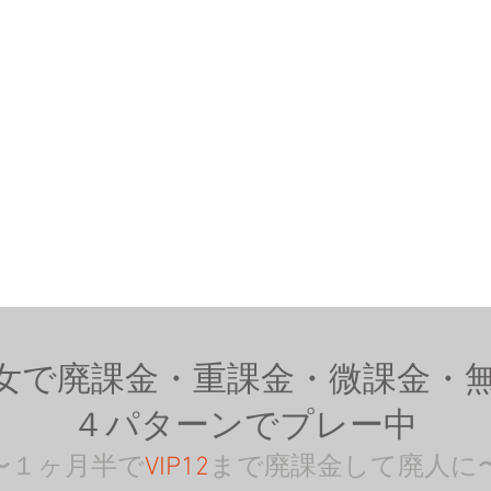
女で廃課金・重課金・微課金・
４パターンでプレー中
〜１ヶ月半で
VIP12
まで廃課金して廃人に