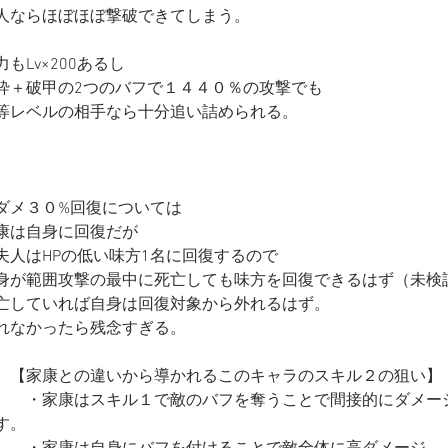
人ならほぼほぼ撃破できてしまう。
もLv×200あるし
砕＋破甲の2つのバフで１４４０％の攻撃でも
等レベルの相手なら十分追い詰められる。
ダメ３０%回復については
康は自身に回復だが
夫人はHPの低い味方1名に回復するので
身が範囲攻撃の最中に死亡しても味方を回復できるはず（未検
亡していれば自身は回復対象から外れるはず。
れなかったら残念すぎる。
　【家康との違いから導かれるこのキャラのスキル２の狙い】
　　・家康はスキル１で敵のバフを奪うことで間接的にダメー
す。