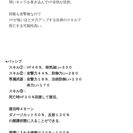
　弱いキャラを巻き込んでHP全快が目的。
　回復も攻撃後なので
　HPが低いほど火力アップする自身のスキルで
　死亡する可能性高い。
●パッシブ
　スキル①：HP４６％、根気値Lv×３００
　スキル②：攻撃力４４％、防御力Lv×２８０
　専属武器：攻撃力１８％、法術防御Lv×２３０
　　　　　　体力Lv×１７０
　スキル③：
　死亡時HP２０％回復して復活。
　復活時４ターン
　ダメージカット５０％、反射１２０％
　の援護状態に入ることができる、
　援護に入れる確率は２０％～１００％