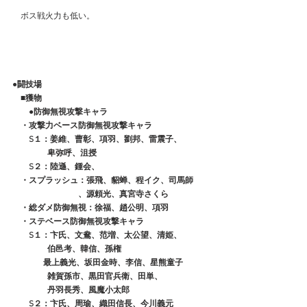
　ボス戦火力も低い。
●闘技場
　■獲物
　　●防御無視攻撃キャラ
　・攻撃力ベース防御無視攻撃キャラ
　　S１：姜維、曹彰、項羽、劉邦、雷震子、
　　　　 卑弥呼、沮授
　　S２：陸遜、鍾会、
　・スプラッシュ：張飛、貂蝉、程イク、司馬師
　　　　　　　　、源頼光、真宮寺さくら
　・総ダメ防御無視：徐福、趙公明、項羽
　・ステベース防御無視攻撃キャラ
　　S１：卞氏、文鴦、范増、太公望、清姫、
　　　　 伯邑考、韓信、孫権
　　　   最上義光、坂田金時、李信、星熊童子
　　　　 雑賀孫市、黒田官兵衛、田単、
　　　　 丹羽長秀、風魔小太郎
　　S２：卞氏、周瑜、織田信長、今川義元