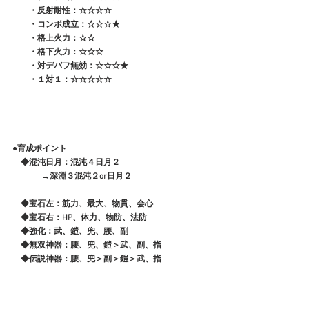
　　・反射耐性：☆☆☆☆
　　・コンボ成立：☆☆☆★
　　・格上火力：☆☆
　　・格下火力：☆☆☆
　　・対デバフ無効：☆☆☆★
　　・１対１：☆☆☆☆☆
●育成ポイント
　◆混沌日月：混沌４日月２
              →深淵３混沌２or日月２
　◆宝石左：筋力、最大、物貫、会心
　◆宝石右：HP、体力、物防、法防
　◆強化：武、鎧、兜、腰、副
　◆無双神器：腰、兜、鎧＞武、副、指
　◆伝説神器：腰、兜＞副＞鎧＞武、指