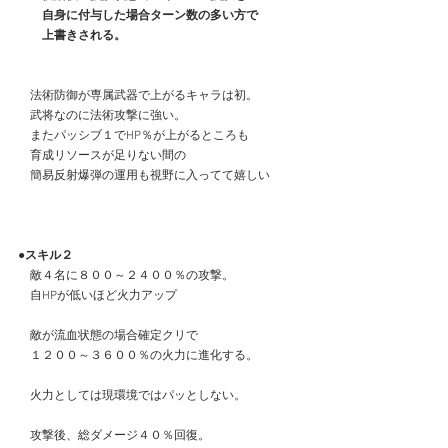
　　自身に付与した場合ターン数の多い方で
　　上書きされる。
　法術防御が専属武器で上がるキャラは初。
　武将なのに法術攻撃に強い。
　またパッシブ１でHP％が上がるところも
　育成リソースが足りない間の
　簡易反射爆弾の運用も視野に入ってて嬉しい
●スキル２
　敵４名に８００～２４００％の攻撃。
　自HPが低いほど火力アップ
　敵が流血状態の場合確定クリで
　１２００～３６００％の火力に進化する。
　火力としては現環境ではパッとしない。
　攻撃後、総ダメージ４０％回復。