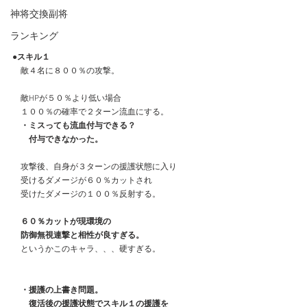
神将交換副将
ランキング
●スキル１
　敵４名に８００％の攻撃。
　敵HPが５０％より低い場合
　１００％の確率で２ターン流血にする。
・ミスっても流血付与できる？
　　付与できなかった。
　攻撃後、自身が３ターンの援護状態に入り
　受けるダメージが６０％カットされ
　受けたダメージの１００％反射する。
６０％カットが現環境の
　防御無視連撃と相性が良すぎる。
　というかこのキャラ、、、硬すぎる。
・援護の上書き問題。
　　復活後の援護状態でスキル１の援護を