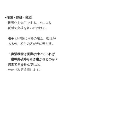
●傾国・群雄・戦姫
　援護化を先手ですることにより
　反射で突破を狙いに行ける。
　相手とHP敵に同格の場合、復活が
　ある分、相手の方が先に落ちる。
　・復活機能は援護が付いていれば
　　継戦突破時も引き継がれるのか？
　調査できませんでした。
　分かり次第追記します。
・戦姫の城門
　　スキル１、スキル２共に範囲攻撃で
　　ダメージは通しづらいが、
　　援護による反射は城門の堅壁の
　　ダメージ制限を無視してダメージ
　　ぶつけられるので有効だし