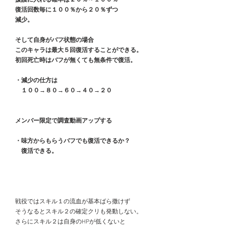
　復活回数毎に１００％から２０％ずつ
　減少。
　そして自身がバフ状態の場合
　このキャラは最大５回復活することができる。
　初回死亡時はバフが無くても無条件で復活。
　・減少の仕方は
　　１００→８０→６０→４０→２０
　メンバー限定で調査動画アップする
　・味方からもらうバフでも復活できるか？
　　復活できる。
　戦役ではスキル１の流血が基本ばら撒けず
　そうなるとスキル２の確定クリも発動しない。
　さらにスキル２は自身のHPが低くないと