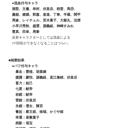
●流血付与キャラ
　　孫堅、文鴦、幸村、伏皇后、程普、馬岱、
　　廉頗、嫦娥、郭嘉、楽進、丁奉、半蔵、関平
　　周倉、レイチェル、茨木童子、大嶽丸、沮授
　　小早川秀秋、趙雲、源義経、神崎すみれ
　　曹真、田単、周泰
　　反射キャラクターとしては流血による
　　HP回収ができなくなることはつらい。
■相乗効果
　　●バフ付与キャラ
　　　暴走：曹植、胡喜媚
　　　援護：蒙恬、源義経、直江兼続、伏皇后
　　　畜力：妲己
　　　七星：献帝
　　　岩鎧：献帝
　　　雷鎧：伏皇后
　　　氷鎧：雪女、陳宮
　　　奮起：蔡文姫、徐福、かぐや姫
　　　幸運：座敷童子
　　　残影：張宝