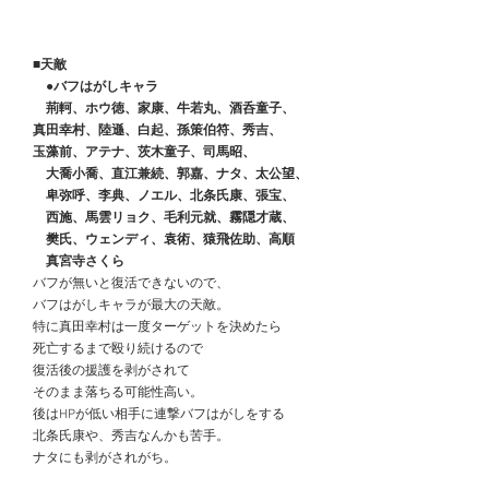
■天敵
　　●バフはがしキャラ
　　荊軻、ホウ徳、家康、牛若丸、酒呑童子、
    真田幸村、陸遜、白起、孫策伯符、秀吉、
    玉藻前、アテナ、茨木童子、司馬昭、
　　大喬小喬、直江兼続、郭嘉、ナタ、太公望、
　　卑弥呼、李典、ノエル、北条氏康、張宝、
　　西施、馬雲リョク、毛利元就、霧隠才蔵、
　　樊氏、ウェンディ、袁術、猿飛佐助、高順
　　真宮寺さくら
　バフが無いと復活できないので、
　バフはがしキャラが最大の天敵。
　特に真田幸村は一度ターゲットを決めたら
　死亡するまで殴り続けるので
　復活後の援護を剥がされて
　そのまま落ちる可能性高い。
　後はHPが低い相手に連撃バフはがしをする
　北条氏康や、秀吉なんかも苦手。
　ナタにも剥がされがち。