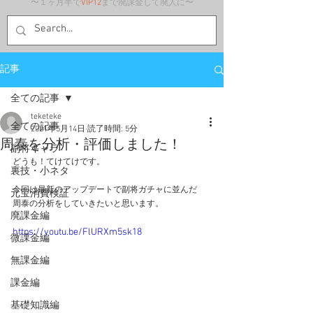
〜１ヶ月半で
VIP12
まで廃課金して廃人に〜
記事
全ての記事
teketeke
全ての記事
2021年5月14日
読了時間: 5分
周泰を分析・評価しました！
副将キャラ
どうも！てけてけです。
裏技・小ネタ
今回は最新のアップデートで副将ガチャに並んだ
元宝消費検証
周泰の分析をしていきたいと思います。
廃課金編
https://youtu.be/FlURXm5sk18
微課金編
無課金編
課金編
基礎知識編