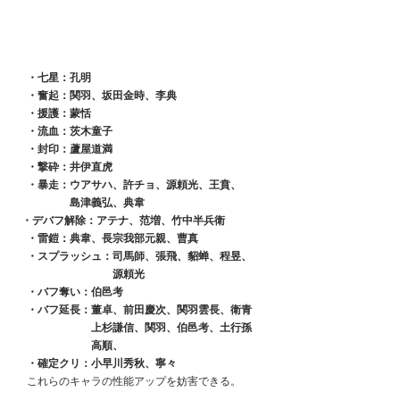
　・七星：孔明
　・奮起：関羽、坂田金時、李典
　・援護：蒙恬
　・流血：茨木童子
　・封印：蘆屋道満
　・撃砕：井伊直虎
　・暴走：ウアサハ、許チョ、源頼光、王賁、
　　　　　島津義弘、典韋
  ・デバフ解除：アテナ、范増、竹中半兵衛
　・雷鎧：典韋、長宗我部元親、曹真
　・スプラッシュ：司馬師、張飛、貂蝉、程昱、
　　　　　　　　　源頼光
　・バフ奪い：伯邑考
　・バフ延長：董卓、前田慶次、関羽雲長、衛青
　　　　　　　上杉謙信、関羽、伯邑考、土行孫
　　　　　　　高順、
　・確定クリ：小早川秀秋、寧々
　これらのキャラの性能アップを妨害できる。