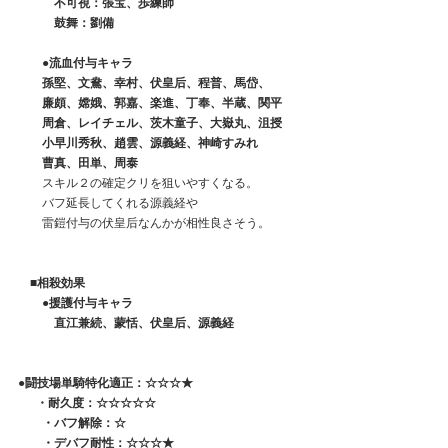
　　　不可視：張宝、歩練師
　　　鼓舞：劉備
●流血付与キャラ
　　孫堅、文鴦、幸村、伏皇后、程普、馬岱、
　　廉頗、嫦娥、郭嘉、楽進、丁奉、半蔵、関平
　　周倉、レイチェル、茨木童子、大嶽丸、沮授
　　小早川秀秋、趙雲、源義経、神崎すみれ
　　曹真、田単、周泰
　　スキル２の確定クリを狙いやすくなる。
　　バフ延長してくれる源義経や
　　雷鎧付与の伏皇后なんかが相性良さそう。
　■相殺効果
　　●援護付与キャラ
　　　直江兼続、蒙恬、伏皇后、源義経
●闘技場単騎特化適正：☆☆☆★
 　 ・耐久度：☆☆☆☆☆
　　・バフ解除：☆
　　・デバフ耐性：☆☆☆★