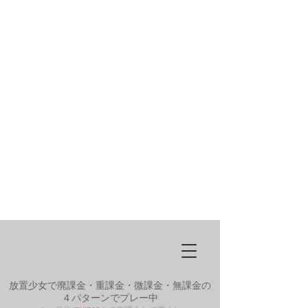
放置少女で廃課金・重課金・微課金・無課金の
４パターンでプレー中