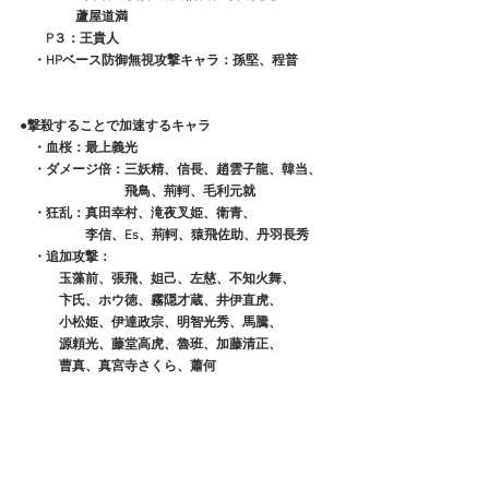
　　　　 蘆屋道満
　　P３：王貴人
　・HPベース防御無視攻撃キャラ：孫堅、程普
●撃殺することで加速するキャラ
　・血桜：最上義光
　・ダメージ倍：三妖精、信長、趙雲子龍、韓当、
　　　　　　　　飛鳥、荊軻、毛利元就　
　・狂乱：真田幸村、滝夜叉姫、衛青、
　　　　　李信、Es、荊軻、猿飛佐助、丹羽長秀
　・追加攻撃：
　　　玉藻前、張飛、妲己、左慈、不知火舞、
　　　卞氏、ホウ徳、霧隠才蔵、井伊直虎、
　　　小松姫、伊達政宗、明智光秀、馬騰、
　　　源頼光、藤堂高虎、魯班、加藤清正、
　　　曹真、真宮寺さくら、蕭何