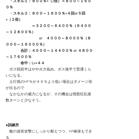
　・スキル１：８００％×（2倍）＝８００～１６０
０％
　・スキル２：８００～１６００％×４回or５回
×（２倍）
　　　　　　　＝３２００～６４００％（６４００
～１２８００％）
　　　　　　　　　or　４０００～８０００％（８
０００～１６０００％）
　　　　合計：４０００～１４４００％ or ４８００
～１７６００％
　　　　命中：Lv×４４
　ボス戦前半はやや火力低め。ボス後半で普通くら
いになる。
　土行孫のHP％が４０％より低い場合はダメージ倍
が出るので
　なかなかの威力になるが、その機会は憤怒狂乱後
数ターンと少なそう。
●訓練所
　敵の波状攻撃にしっかり耐えつつ、HP確保もでき
る