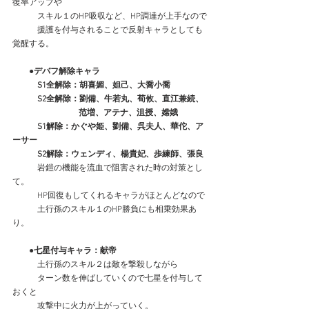
復率アップや
　　　スキル１のHP吸収など、HP調達が上手なので
　　　援護を付与されることで反射キャラとしても
覚醒する。
　　●デバフ解除キャラ
　　　S1全解除：胡喜媚、妲己、大喬小喬
　　　S2全解除：劉備、牛若丸、荀攸、直江兼続、
　　　　　　　　范増、アテナ、沮授、嫦娥
　　　S1解除：かぐや姫、劉備、呉夫人、華佗、ア
ーサー
　　　S2解除：ウェンディ、楊貴妃、歩練師、張良
　　　岩鎧の機能を流血で阻害された時の対策とし
て。
　　　HP回復もしてくれるキャラがほとんどなので
　　　土行孫のスキル１のHP勝負にも相乗効果あ
り。
●七星付与キャラ：献帝
　　　土行孫のスキル２は敵を撃殺しながら
　　　ターン数を伸ばしていくので七星を付与して
おくと
　　　攻撃中に火力が上がっていく。