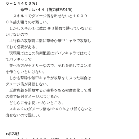
０～１４４００％）
　　　　命中：Lv×４４（筋力値Pの1/5）
　　スキル１でダメージ倍を出せないと１０００
０％越え狙うのが難しい。
　しかしスキル１は敵にHP％勝負で勝っていないと
いけないので
　土行孫の攻撃前に敵に撃砕か破甲キャラで攻撃し
ておく必要がある。
　現環境ではこの前衛配置はデバフキャラではなく
てバフキャラで
　並べる方がセオリーなので、それを崩してコンボ
を作らないといけない。
　しかも撃砕や破甲キャラが攻撃をミスった場合は
ダメージ倍が発動しない。
　反射奥義を開放するか主将をある程度強化して盾
の壁で反射ダメージぶつけるか。
　どちらにせよ使いづらいところ。
　スキル２のダメージ倍もHP４０％より低くないと
出せないので難しい。
●ボス戦