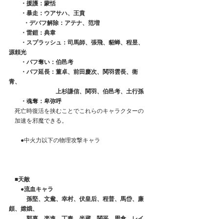
　　・援護：蒙恬
　　・暴走：ウアサハ、王賁
  　　・デバフ解除：アテナ、范増
　　・雷鎧：典韋　
　　・スプラッシュ：司馬師、張飛、貂蝉、程昱、
源頼光
　　・バフ奪い：伯邑考
　　・バフ延長：董卓、前田慶次、関羽雲長、衛
青、
　　　　　　　　上杉謙信、関羽、伯邑考、土行孫
　　・魂奪：卑弥呼
　死亡時復活を挟むことでこれらのキャラクターの
　加速を邪魔できる。
　　●中火力以下の物理攻撃キャラ
　■天敵
　　●流血キャラ
　　　孫堅、文鴦、幸村、伏皇后、程普、馬岱、廉
頗、嫦娥、
　　　郭嘉、楽進、丁奉、半蔵、関平、周倉、レイ