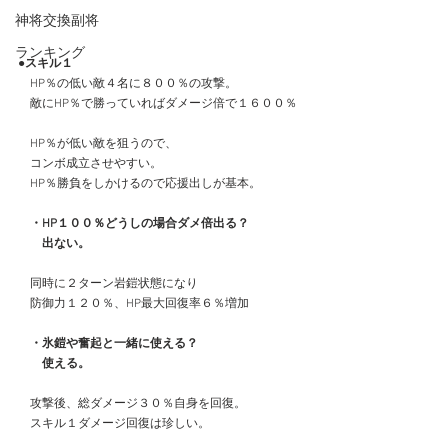
神将交換副将
ランキング
●スキル１
　HP％の低い敵４名に８００％の攻撃。
　敵にHP％で勝っていればダメージ倍で１６００％
　HP％が低い敵を狙うので、
　コンボ成立させやすい。
　HP％勝負をしかけるので応援出しが基本。
　・HP１００％どうしの場合ダメ倍出る？
　　出ない。
　同時に２ターン岩鎧状態になり
　防御力１２０％、HP最大回復率６％増加
　・氷鎧や奮起と一緒に使える？
　　使える。
　攻撃後、総ダメージ３０％自身を回復。
　スキル１ダメージ回復は珍しい。