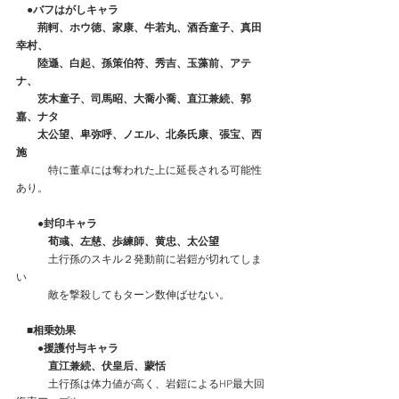
　●バフはがしキャラ
　　荊軻、ホウ徳、家康、牛若丸、酒呑童子、真田
幸村、
　　陸遜、白起、孫策伯符、秀吉、玉藻前、アテ
ナ、
　　茨木童子、司馬昭、大喬小喬、直江兼続、郭
嘉、ナタ
　　太公望、卑弥呼、ノエル、北条氏康、張宝、西
施　
　　　特に董卓には奪われた上に延長される可能性
あり。
　　●封印キャラ
　　　荀彧、左慈、歩練師、黄忠、太公望
　　　土行孫のスキル２発動前に岩鎧が切れてしま
い
　　　敵を撃殺してもターン数伸ばせない。
　■相乗効果　　    
　　●援護付与キャラ
　　　直江兼続、伏皇后、蒙恬
　　　土行孫は体力値が高く、岩鎧によるHP最大回