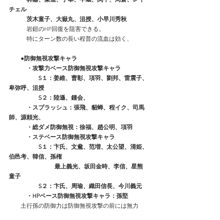
チェル
　　　茨木童子、大嶽丸、沮授、小早川秀秋
　　　岩鎧のHP回復を阻害できる。
　　　特にターン数の長い程普の流血は効く、
　　●防御無視攻撃キャラ
　　　・攻撃力ベース防御無視攻撃キャラ
　　　　　S１：姜維、曹彰、項羽、劉邦、雷震子、
卑弥呼、沮授
　　　　　S２：陸遜、鍾会、
　　　・スプラッシュ：張飛、貂蝉、程イク、司馬
師、源頼光、
　　　・総ダメ防御無視：徐福、趙公明、項羽
　　　・ステベース防御無視攻撃キャラ
　　　　　S１：卞氏、文鴦、范増、太公望、清姫、
伯邑考、韓信、孫権
　　　　　　　   最上義光、坂田金時、李信、星熊
童子
　　　　　S２：卞氏、周瑜、織田信長、今川義元
　　　・HPベース防御無視攻撃キャラ：孫堅
　　土行孫の防御力は防御無視攻撃の前には無力