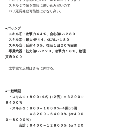
　スキル２で敵を撃殺に追い込み安いので
　バフ延長発動可能性はかなり高い。
●パッシブ
　スキル①：攻撃力４４％、会心値Lv×２８０
　スキル②：最大HP４４、体力Lv×１８０
　スキル③：反射４０％、復活１回２０％回復
　専属武器：筋力値Lv×２２０、攻撃力１８％、物理
貫通９００
　太学館で反射はさらに伸びる。
●一般戦闘
　・スキル１：８００×４名（×２倍）＝３２００～
６４００％
　・スキル２：８００～１６００％×４回or5回
　　　　　　　＝３２００～６４００％（or４００
０～８０００％）　
　　　　合計：６４００～１２８００％（or７２０