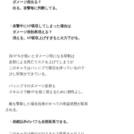
　　ダメージ倍出る？
　　出る。攻撃毎に判断してる。
　・攻撃中にHP吸収してしまった場合は
　　ダメージ倍効果消える？
　　消える。HP吸収上げすぎると火力下がる。
　自HP％が低いとダメージ倍になる挙動は
　反射による死亡リスクを上げてしまうが
　このキャラはパッシブで復活を持っているので
　少し対策ができている。
　パッシブ３のダメージ反射も
　スキル２で敵HPを低く迎えるために相性よし。
　敵を撃殺した場合自身のすべての有益状態が延長
される。
・岩鎧以外のバフも全部延長できる。
　このキャラは他のどのスキル２延長キャラより