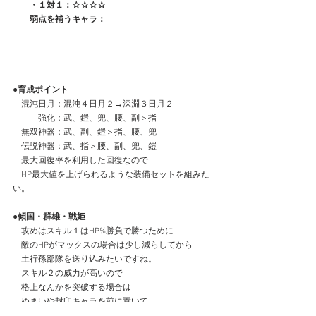
　　・１対１：☆☆☆☆
　　弱点を補うキャラ：
●育成ポイント
　混沌日月：混沌４日月２→深淵３日月２
　　　強化：武、鎧、兜、腰、副＞指
　無双神器：武、副、鎧＞指、腰、兜
　伝説神器：武、指＞腰、副、兜、鎧
　最大回復率を利用した回復なので
　HP最大値を上げられるような装備セットを組みた
い。
●傾国・群雄・戦姫
　攻めはスキル１はHP%勝負で勝つために
　敵のHPがマックスの場合は少し減らしてから
　土行孫部隊を送り込みたいですね。
　スキル２の威力が高いので
　格上なんかを突破する場合は
　めまいや封印キャラを前に置いて
　足止めしつつ献帝なんかの会心率が