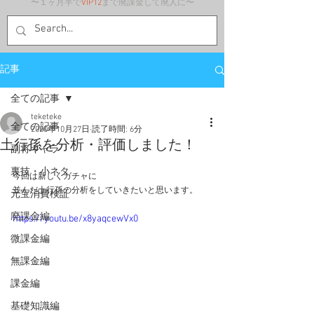
〜１ヶ月半で
VIP12
まで廃課金して廃人に〜
記事
全ての記事
teketeke
全ての記事
2020年10月27日
読了時間: 6分
土行孫を分析・評価しました！
副将キャラ
裏技・小ネタ
今回は新しくガチャに
並んだ土行孫の分析をしていきたいと思います。
元宝消費検証
廃課金編
https://youtu.be/x8yaqcewVx0
微課金編
無課金編
課金編
基礎知識編