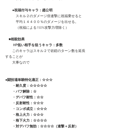
　　●祝福付与キャラ：趙公明
　　　スキル２のダメージ倍連撃に祝福乗せると
　　　平均１４４００％のダメージを出せる。
　　　（祝福による150%攻撃力増除く）
　■相殺効果
 　　HP低い相手を狙うキャラ：多数
　　このキャラはスキル２で岩鎧のターン数を延長
することが
　　大事なので
●
闘技場単騎特化適正：
☆☆☆
　   ・耐久度：☆☆☆☆☆
　　・バフ解除：☆
　　・デバフ耐性：☆☆
　　・反射耐性：☆☆☆
　　・コンボ成立：☆☆☆
　　・格上火力：☆☆☆
　　・格下火力：☆☆☆☆
　　・対デバフ無効：☆☆☆☆（連撃＋反射）