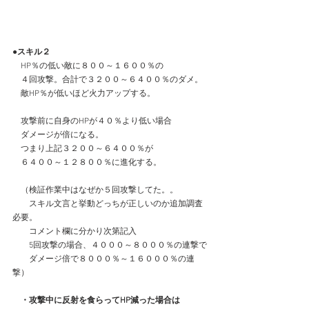
●スキル２
　HP％の低い敵に８００～１６００％の
　４回攻撃。合計で３２００～６４００％のダメ。
　敵HP％が低いほど火力アップする。
　攻撃前に自身のHPが４０％より低い場合
　ダメージが倍になる。
　つまり上記３２００～６４００％が
　６４００～１２８００％に進化する。
　（検証作業中はなぜか５回攻撃してた。。
　　スキル文言と挙動どっちが正しいのか追加調査
必要。
　　コメント欄に分かり次第記入
　　5回攻撃の場合、４０００～８０００％の連撃で
　　ダメージ倍で８０００％～１６０００％の連
撃）
　・攻撃中に反射を食らってHP減った場合は