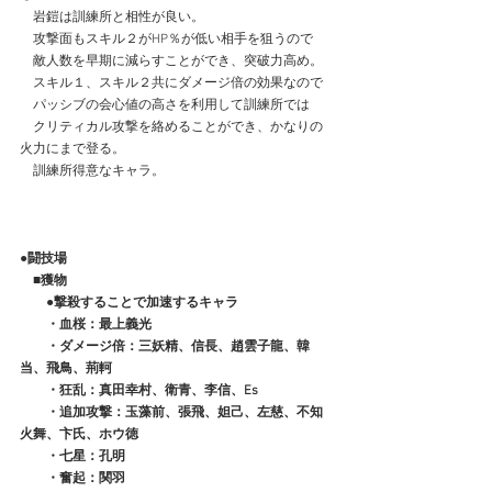
　岩鎧は訓練所と相性が良い。
　攻撃面もスキル２がHP％が低い相手を狙うので
　敵人数を早期に減らすことができ、突破力高め。
　スキル１、スキル２共にダメージ倍の効果なので
　パッシブの会心値の高さを利用して訓練所では
　クリティカル攻撃を絡めることができ、かなりの
火力にまで登る。
　訓練所得意なキャラ。
●闘技場
　■獲物
　　●撃殺することで加速するキャラ
　　・血桜：最上義光
　　・ダメージ倍：三妖精、信長、趙雲子龍、韓
当、飛鳥、荊軻　
　　・狂乱：真田幸村、衛青、李信、Es
　　・追加攻撃：玉藻前、張飛、妲己、左慈、不知
火舞、卞氏、ホウ徳
　　・七星：孔明
　　・奮起：関羽