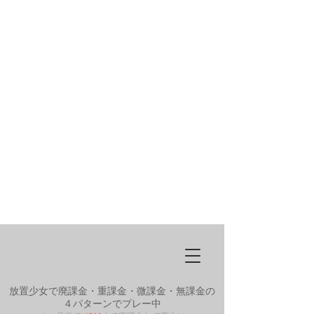
放置少女で廃課金・重課金・微課金・無課金の
４パターンでプレー中