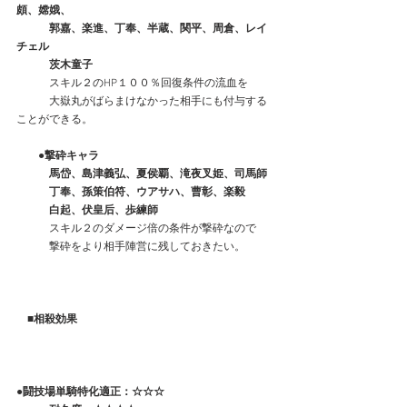
頗、嫦娥、
　　　郭嘉、楽進、丁奉、半蔵、関平、周倉、レイ
チェル
　　　茨木童子
　　　スキル２のHP１００％回復条件の流血を
　　　大嶽丸がばらまけなかった相手にも付与する
ことができる。
　　●撃砕キャラ
　　　馬岱、島津義弘、夏侯覇、滝夜叉姫、司馬師
　　　丁奉、孫策伯符、ウアサハ、曹彰、楽毅
　　　白起、伏皇后、歩練師
　　　スキル２のダメージ倍の条件が撃砕なので
　　　撃砕をより相手陣営に残しておきたい。
　■相殺効果
●
闘技場単騎特化適正：
☆☆☆