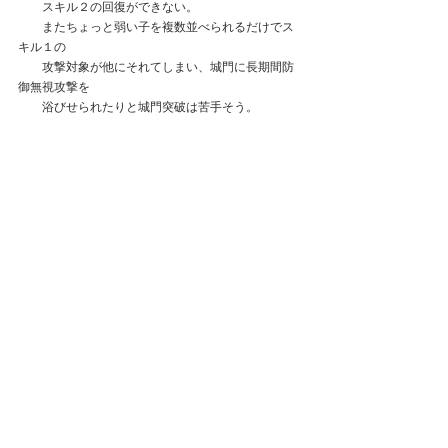
　　スキル２の回復ができない。
　　またちょっと弱い子を複数並べられるだけでス
キル１の
　　攻撃対象が他にそれてしまい、城門に長期間防
御無視攻撃を
　　浴びせられたりと城門突破は苦手そう。
●単騎特化陣営の1人目の副将としてありか？
　ギリギリ見送ります。
　戦役での不安定さがネック。
　対人での立ち回りもなかなか難しそう。
　ただ、大嶽丸はURまで無料でゲットできるキャラ
なので
　登用までのコスパは結構高いので
　ある程度課金できる人は取っておいても良いか
も。