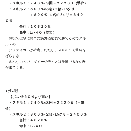
　・スキル１：７４０％×３回＝２２２０％（撃砕）
　・スキル２：８００％×３名×２倍×1.5クリ
　　　　　　　＋８００％×１名×1.5クリ＝８４０
０％
　　　　合計：１０６２０％
　　　　命中：Lv×４０（筋力）
　戦役では敵に簡単に筋力値勝負で勝てるのでスキ
ル２の
　クリティカルは確定。ただし、スキル１で撃砕を
ばらまき
　きれないので、ダメージ倍の方は発動できない敵
が出てくる。
●ボス戦
　【ボスHP５０％より高い】
　・スキル１：７４０％×３回＝２２２０％（＋撃
砕）
　・スキル２：８００％×２倍×1.5クリ＝２４００％
　　　　合計：４６２０％
　　　　命中：Lv×４０