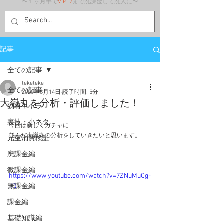
〜１ヶ月半で
VIP12
まで廃課金して廃人に〜
記事
全ての記事
teketeke
全ての記事
2020年8月14日
読了時間: 5分
大嶽丸を分析・評価しました！
副将キャラ
裏技・小ネタ
今回は新しくガチャに
並んだ大嶽丸の分析をしていきたいと思います。
元宝消費検証
廃課金編
微課金編
https://www.youtube.com/watch?v=7ZNuMuCg-
無課金編
JQ
課金編
基礎知識編