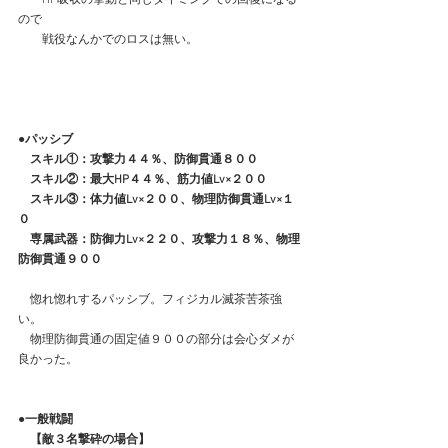
ので
　　戦役なんかでのロスは無い。
●パッシブ
　スキル①：攻撃力４４％、防御貫通８００
　スキル②：最大HP４４％、筋力値Lv×２００
　スキル③：体力値Lv×２００、物理防御貫通Lv×１
０
　専属武器：防御力Lv×２２０、攻撃力１８％、物理
防御貫通９００
　惚れ惚れするパッシブ。フィジカル滅茶苦茶強
い。
　物理防御貫通の固定値９００の部分は会心ダメが
良かった。
●一般戦闘
　【敵３名撃砕の場合】