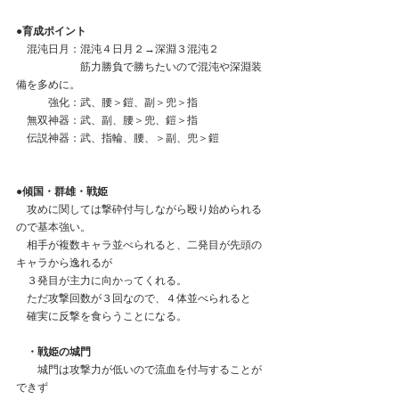
●育成ポイント
　混沌日月：混沌４日月２→深淵３混沌２
　　　　　　筋力勝負で勝ちたいので混沌や深淵装
備を多めに。
　　　強化：武、腰＞鎧、副＞兜＞指
　無双神器：武、副、腰＞兜、鎧＞指
　伝説神器：武、指輪、腰、＞副、兜＞鎧
●傾国・群雄・戦姫
　攻めに関しては撃砕付与しながら殴り始められる
ので基本強い。
　相手が複数キャラ並べられると、二発目が先頭の
キャラから逸れるが
　３発目が主力に向かってくれる。
　ただ攻撃回数が３回なので、４体並べられると
　確実に反撃を食らうことになる。
　・戦姫の城門
　　城門は攻撃力が低いので流血を付与することが
できず