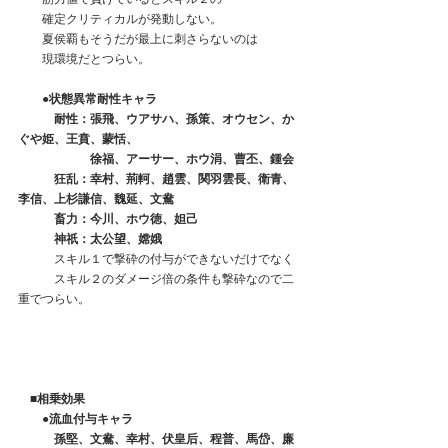
　　確定クリティカルが発動しない。
　　夏侯覇もそうだが最上に刺さらないのは
　　現環境だとつらい。
　　●状態異常耐性キャラ
　　　耐性：張飛、ウアサハ、孫策、オウセン、か
ぐや姫、王賁、蒙恬、
　　　　　　徐福、アーサー、ホウ涓、曹丕、鍾会
 　   　狂乱：幸村、荊軻、趙雲、関羽雲長、衛青、
李信、上杉謙信、魏延、文鴦
　　　畜力：今川、ホウ徳、妲己
　　　神祇：太公望、嫦娥
　　　スキル１で撃砕の付与ができないだけでなく
　　　スキル２のダメージ倍の条件も撃砕なので二
重でつらい。
　■相乗効果　　    
●流血付与キャラ
　　　孫堅、文鴦、幸村、伏皇后、程普、馬岱、廉