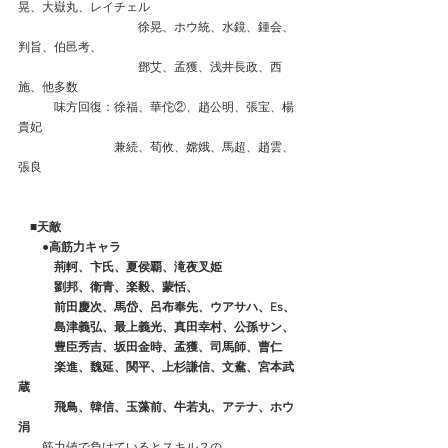
晃、大嶽丸、レイチェル
　　　　　　　　　　徐晃、ホウ統、水鏡、鍾会、
判旨、伯邑考、
　　　　　　　　　　鄧艾、孟獲、浅井長政、西
施、他多数
　　　味方回復：徐福、華佗②、趙公明、張宝、楊
貴妃
　　　　　　　　兼続、荀攸、嫦娥、馬超、趙雲、
張良
　■天敵
　　●高筋力キャラ
　　　荊軻、卞氏、夏侯覇、滝夜叉姫
　　　劉邦、衛青、楽毅、蒙恬、
　　　前田慶次、馬岱、呂布奉先、ウアサハ、Es、
　　　島津義弘、最上義光、真田幸村、公孫サン、
　　　豊臣秀吉、坂田金時、孟獲、司馬師、曹仁
　　　楽進、魏延、関平、上杉謙信、文鴦、宮本武
蔵
　　　飛鳥、韓信、玉藻前、牛若丸、アテナ、ホウ
涓
　　筋力値で負けているとスキル２の