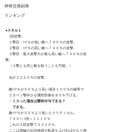
神将交換副将
ランキング
●スキル１
　3回攻撃。
　１撃目：HP％が低い敵へ７４０％の攻撃。
　２撃目：HP％の高い敵へ７４０％の攻撃。
　３撃目：最大攻撃力が最も高い敵へ７４０％の攻
撃。
　（３撃とも同じ敵を狙うことも可能。）
　合計２２２０％の攻撃。
　敵HP％が５０％より高い場合１００％の確率で
　２ターン撃砕させ属性防御を８０％下げる。
　・ミスった場合は撃砕付与できる？
　　できる。
　敵HP％が５０％より低いとクリティカル。
　７４０×1.5倍＝１１１０％
　これの３回攻撃で３３３０％。
　ここは指輪の伝説神器や私装を上げればかなり伸