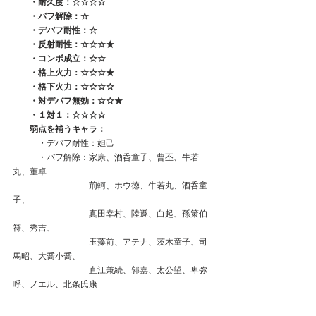
　   ・耐久度：☆☆☆☆
　　・バフ解除：☆
　　・デバフ耐性：☆
　　・反射耐性：☆☆☆★
　　・コンボ成立：☆☆
　　・格上火力：☆☆☆★
　　・格下火力：☆☆☆☆
　　・対デバフ無効：☆☆★
　　・１対１：☆☆☆☆
　　弱点を補うキャラ：
　　　・デバフ耐性：妲己
　　　・バフ解除：家康、酒呑童子、曹丕、牛若
丸、董卓
　　　　　　　　　荊軻、ホウ徳、牛若丸、酒呑童
子、
　　　　　　　　　真田幸村、陸遜、白起、孫策伯
符、秀吉、
　　　　　　　　　玉藻前、アテナ、茨木童子、司
馬昭、大喬小喬、
　　　　　　　　　直江兼続、郭嘉、太公望、卑弥
呼、ノエル、北条氏康　