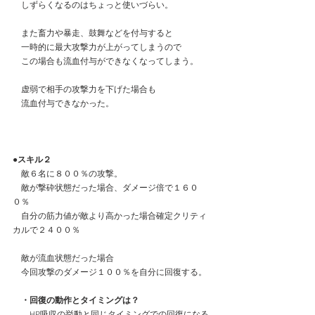
　しずらくなるのはちょっと使いづらい。
　また畜力や暴走、鼓舞などを付与すると
　一時的に最大攻撃力が上がってしまうので
　この場合も流血付与ができなくなってしまう。
　虚弱で相手の攻撃力を下げた場合も
　流血付与できなかった。
●スキル２
　敵６名に８００％の攻撃。
　敵が撃砕状態だった場合、ダメージ倍で１６０
０％
　自分の筋力値が敵より高かった場合確定クリティ
カルで２４００％
　敵が流血状態だった場合
　今回攻撃のダメージ１００％を自分に回復する。
　・回復の動作とタイミングは？
　　HP吸収の挙動と同じタイミングでの回復になる