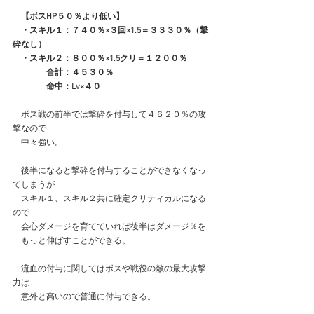
　【ボスHP５０％より低い】
　・スキル１：７４０％×３回×1.5＝３３３０％（撃
砕なし）
　・スキル２：８００％×1.5クリ＝１２００％
　　　　合計：４５３０％
　　　　命中：Lv×４０
　ボス戦の前半では撃砕を付与して４６２０％の攻
撃なので
　中々強い。
　後半になると撃砕を付与することができなくなっ
てしまうが
　スキル１、スキル２共に確定クリティカルになる
ので
　会心ダメージを育てていれば後半はダメージ％を
　もっと伸ばすことができる。
　流血の付与に関してはボスや戦役の敵の最大攻撃
力は
　意外と高いので普通に付与できる。