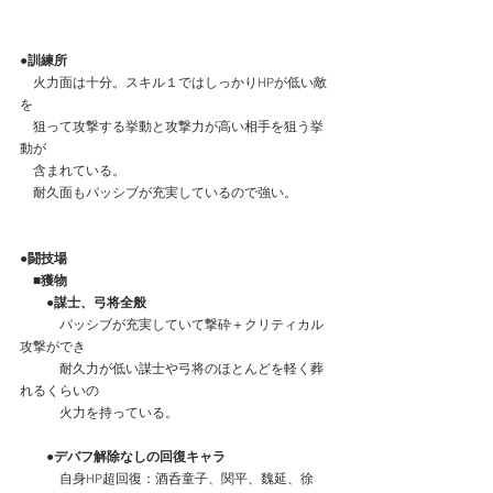
●訓練所
　火力面は十分。スキル１ではしっかりHPが低い敵
を
　狙って攻撃する挙動と攻撃力が高い相手を狙う挙
動が
　含まれている。
　耐久面もパッシブが充実しているので強い。
●闘技場
　■獲物
　　●謀士、弓将全般
　　　パッシブが充実していて撃砕＋クリティカル
攻撃ができ
　　　耐久力が低い謀士や弓将のほとんどを軽く葬
れるくらいの
　　　火力を持っている。
●デバフ解除なしの回復キャラ
　　　自身HP超回復：酒呑童子、関平、魏延、徐