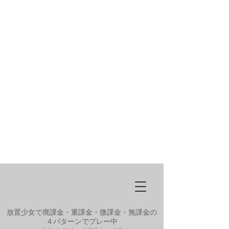
放置少女で廃課金・重課金・微課金・無課金の
４パターンでプレー中