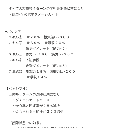
　すべての攻撃後４ターンの間聖護鋼壁状態になり
　・筋力×３の攻撃ダメージカット
●パッシブ
　スキル①：HP７０％、根気値Lv×３８０
　スキル②：HP６０％、HP吸収２０％
　　　　　　敏捷ダメカット（筋力×２）
　スキル③：体力Lv×４６０、筋力Lv×２００
　スキル④：下記参照
　　　　　　攻撃ダメカット（筋力×３）
　専属武器：攻撃力１８％、防御力Lv×２００
　　　　　　HP吸収１４％
【パッシブ４】
　出陣時６ターンの烈陣状態になり
　　・ダメージカット５０％
　　・会心率と回避率が２５％減少
　　・会心される可能性が２５％減少
　『烈陣状態中の効果』