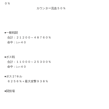
０％
　　　　　　　　　　　カウンター流血５０％
●一般戦闘
　合計：２１２００～４８７６０％
　命中：Lv×４０
●ボス戦
　合計：１１０００～２５３００％
　命中：Lv×４０
●ボス２Tキル
　６２５６％＋最大攻撃９３８％
●闘技場