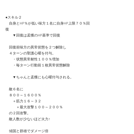
●スキル２
　自身とHP％が低い味方１名に自身HP上限７０％回
復
　　▼回復は孟獲のHP基準で回復
　回復前味方の異常状態を２つ解除し
　４ターンの聖護心曜を付与。
　　・状態異常耐性１００％増加
　　・毎ターン行動前１枚異常状態解除
　　▼ちゃんと孟獲にも心曜付与される。
　敵６名に
　８００～１６００％
　　＋筋力１６～３２
　　　＋最大攻撃１００～２００％
　の２回攻撃。
　敵人数が少ないほど火力↑
　傾国と群雄でダメージ倍