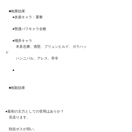
　■相乗効果
　　●炎盾キャラ：重黎
　　●聖護バフキャラ全般
　　●嘲弄キャラ
　　　本多忠勝、孫堅、ブリュンヒルド、ガラハッ
ド
　　　ハンニバル、アレス、帝辛
　　●
　■相殺効果
●最初の主力としての登用はありか？
　見送ります。
　戦役ボスが弱い。