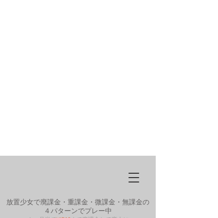
放置少女で廃課金・重課金・微課金・無課金の
４パターンでプレー中