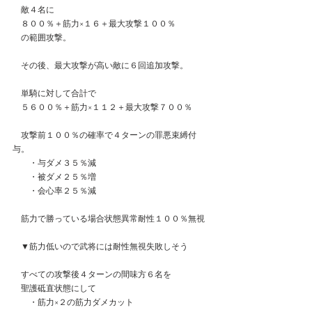
　敵４名に
　８００％＋筋力×１６＋最大攻撃１００％
　の範囲攻撃。
　その後、最大攻撃が高い敵に６回追加攻撃。
　単騎に対して合計で
　５６００％＋筋力×１１２＋最大攻撃７００％
　攻撃前１００％の確率で４ターンの罪悪束縛付
与。
　　・与ダメ３５％減
　　・被ダメ２５％増
　　・会心率２５％減
　筋力で勝っている場合状態異常耐性１００％無視
　▼筋力低いので武将には耐性無視失敗しそう
　すべての攻撃後４ターンの間味方６名を
　聖護砥直状態にして
　　・筋力×２の筋力ダメカット