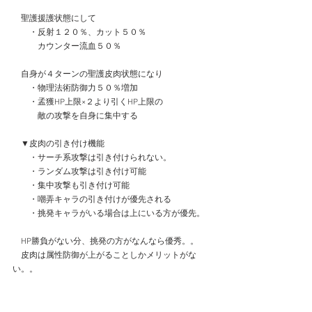
　聖護援護状態にして
　　・反射１２０％、カット５０％
　　　カウンター流血５０％
　自身が４ターンの聖護皮肉状態になり
　　・物理法術防御力５０％増加
　　・孟獲HP上限×２より引くHP上限の
　　　敵の攻撃を自身に集中する
　▼皮肉の引き付け機能
　　・サーチ系攻撃は引き付けられない。
　　・ランダム攻撃は引き付け可能
　　・集中攻撃も引き付け可能
　　・嘲弄キャラの引き付けが優先される
　　・挑発キャラがいる場合は上にいる方が優先。
　HP勝負がない分、挑発の方がなんなら優秀。。
　皮肉は属性防御が上がることしかメリットがな
い。。