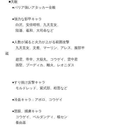
　■天敵
　　●バリア強いアタッカー全般
　　●強力な影甲キャラ
　　　白沢、安倍晴明、九天玄女、
　　　陸遜、羲和、大司命など
　　●人数が減ると火力が上がる範囲攻撃
　　　九天玄女、文鴦、マーリン、アレス、服部半
蔵
　　　趙雲、帝辛、大嶽丸、コウゲイ、雲中君
　　　孫堅、ブーディカ、離火、レオニダス
　　●すり抜け反撃キャラ
　　　モルドレッド、紫式部、程普など
　　●冷血キャラ：アポロ、コウゲイ
　　●慧眼、捕虜キャラ
　　　コウゲイ、ベルダンディ、楊セン
　　　養由基