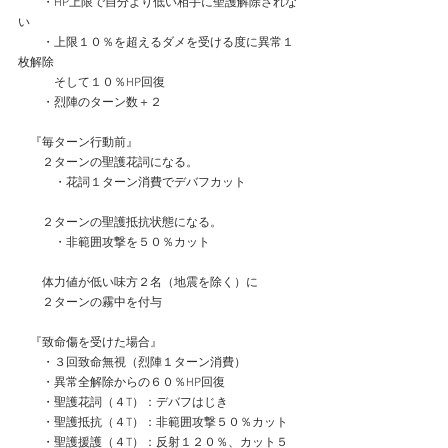
　　・HP上限で自分より低い相手に聖護解除されな
い
　　・上限１０％を超えるダメを受ける度に異常１
枚解除
　　　そして１０％HP回復
　　・烈陣のターン数＋２
　『毎ターン行動前』
　　２ターンの聖護花詞になる。
　　　・花詞１ターン消費でデバフカット
　　２ターンの聖護抵抗状態になる。
　　　・非範囲攻撃を５０％カット
　　体力値が低い味方２名（地震を除く）に
　　２ターンの霧中を付与　
　『致命傷を受けた場合』
　　・３回致命無視（烈陣１ターン消費）
　　・異常全解除からの６０％HP回復
　　・聖護花詞（４T）：デバフはじき
　　・聖護抵抗（４T）：非範囲攻撃５０％カット
　　・聖護援護（４T）：反射１２０％、カット５