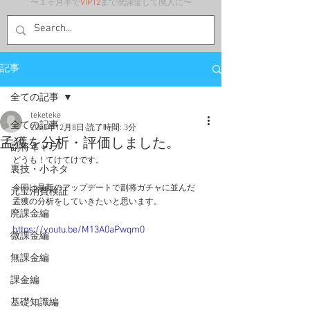
〜１ヶ月半で
VIP12
まで廃課金して廃人に〜
記事
全ての記事
teketeke
全ての記事
2023年12月8日
読了時間: 3分
孟獲を分析・評価しました。
副将キャラ
どうも！てけてけです。
裏技・小ネタ
今回は最新のアップデートで副将ガチャに並んだ
元宝消費検証
孟獲の分析をしていきたいと思います。
廃課金編
https://youtu.be/M13A0aPwqm0
微課金編
無課金編
課金編
基礎知識編