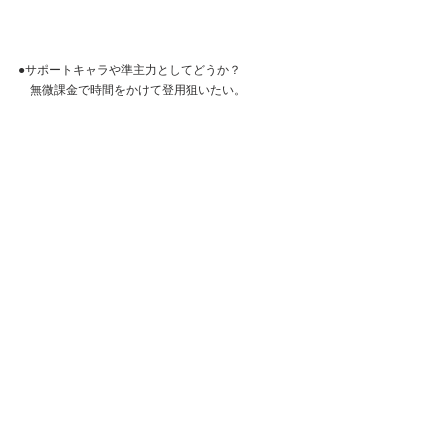
●サポートキャラや準主力としてどうか？
　無微課金で時間をかけて登用狙いたい。
コメント
コメントを追加…