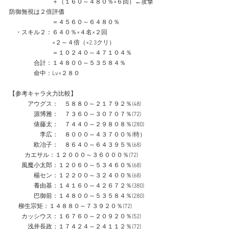
　　　　　　　＋（１６０～４８０％×６回）←攻撃
防御無視は２倍評価
　　　　　　　＝４５６０～６４８０％
　・スキル２：６４０％×４名×２回
　　　　　　　×２～４倍（×2.3クリ）
　　　　　　　＝１０２４０～４７１０４％
　　　　合計：１４８００～５３５８４％
　　　　命中：Lv×２８０
【参考キャラ火力比較】
　　　アウグス：　５８８０～２１７９２％(48)
　　　　源博雅：　７３６０～３０７０７％(72)
　　　　俵藤太：　７４４０～２９８０８％(280)
　　　　　李広：　８０００～４３７００％(特）
　　　　欧冶子：　８６４０～６４３９５％(68)
　　  カエサル：１２０００～３６０００％(72)
　　風魔小太郎：１２０６０～５３４６０％(68)
　　　　楊セン：１２２００～３２４００％(68)
　　　　養由基：１４１６０～４２６７２％(380)
　　　　巴御前：１４８００～５３５８４％(280)
      柳生宗矩：１４８８０～７３９２０％(72)
　　カッシウス：１６７６０～２０９２０％(52)
　　　浅井長政：１７４２４～２４１１２％(72)