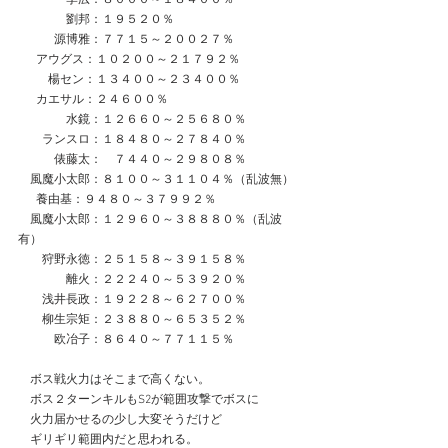
　　　　劉邦：１９５２０％
　　　源博雅：７７１５～２００２７％
  　アウグス：１０２００～２１７９２％
　　  楊セン：１３４００～２３４００％
　  カエサル：２４６００％
　　　　水鏡：１２６６０～２５６８０％
　　ランスロ：１８４８０～２７８４０％
　　　俵藤太：　７４４０～２９８０８％
　風魔小太郎：８１００～３１１０４％（乱波無）
      養由基：９４８０～３７９９２％
　風魔小太郎：１２９６０～３８８８０％（乱波
有）
　　狩野永徳：２５１５８～３９１５８％
　　　　離火：２２２４０～５３９２０％
　　浅井長政：１９２２８～６２７００％
　　柳生宗矩：２３８８０～６５３５２％
　　　欧冶子：８６４０～７７１１５％
　ボス戦火力はそこまで高くない。
　ボス２ターンキルもS2が範囲攻撃でボスに
　火力届かせるの少し大変そうだけど
　ギリギリ範囲内だと思われる。