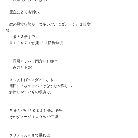
　流血にとても弱い。
　敵の異常状態が一つ多いごとにダメージが１倍増
加。
　（最大３倍まで）
　５１２０％＋敏捷×６４防御無視
　・罪悪とデバフ両方ともOK？
　　両方ともOK
　３つあればMAXダメになる。
　範囲に３枚のデバフはなかなか難しい。
　解除しやすい今の環境で。
　自身のHPが５０％より低い場合、
　そのダメージ１００％HP回復。
　クリティカルまで乗れば