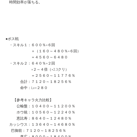
　時間効率が落ちる。
●ボス戦
　・スキル１：６００％×６回
　　　　　　　＋（１６０～４８０％×６回）
　　　　　　　＝４５６０～６４８０
　・スキル２：６４０％×２回
　　　　　　　×２～４倍（×2.3クリ）
　　　　　　　＝２５６０～１１７７６％
　　　　合計：７１２０～１８２５６％
　　　　命中：Lv×２８０
　　【参考キャラ火力比較】　　
　　　公輸盤：１０４００～１１２００％
　　　ホウ統：１０５６０～１２２４０％
　　　恵比寿：８６４０～１２４８０％
　カッシウス：１３６４０～１４６８０％
      巴御前：７１２０～１８２５６％
　　　　李広：８０００～１８４００％