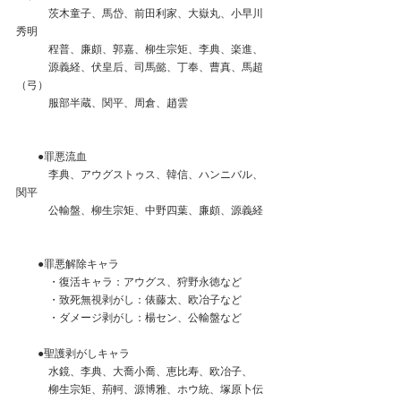
　　　茨木童子、馬岱、前田利家、大嶽丸、小早川
秀明
　　　程普、廉頗、郭嘉、柳生宗矩、李典、楽進、
　　　源義経、伏皇后、司馬懿、丁奉、曹真、馬超
（弓）
　　　服部半蔵、関平、周倉、趙雲
　　●罪悪流血
　　　李典、アウグストゥス、韓信、ハンニバル、
関平
　　　公輸盤、柳生宗矩、中野四葉、廉頗、源義経
　　●罪悪解除キャラ
　　　・復活キャラ：アウグス、狩野永徳など
　　　・致死無視剥がし：俵藤太、欧冶子など
　　　・ダメージ剥がし：楊セン、公輸盤など
　　●聖護剥がしキャラ
　　　水鏡、李典、大喬小喬、恵比寿、欧冶子、
　　　柳生宗矩、荊軻、源博雅、ホウ統、塚原卜伝