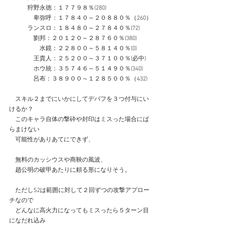
　　　狩野永徳：１７７９８％(280)
　　　　卑弥呼：１７８４０～２０８８０％（260）
　　　ランスロ：１８４８０～２７８４０％(72)
　　　　劉邦：２０１２０～２８７６０％(380)
　　　　　水鏡：２２８００～５８１４０％(0)
　　　　王貴人：２５２００～３７１００％(必中)
　　　　ホウ統：３５７４６～５１４９０％(340)
　　　　呂布：３８９００～１２８５００％（432)
　スキル２までにいかにしてデバフを３つ付与にい
けるか？
　このキャラ自体の撃砕や封印はミスった場合にば
らまけない
　可能性がありあてにできず、
　無料のカッシウスや商鞅の風波、
　趙公明の破甲あたりに頼る形になりそう。
　ただしS2は範囲に対して２回ずつの攻撃アプロー
チなので
　どんなに高火力になってもミスったら５ターン目
になだれ込み