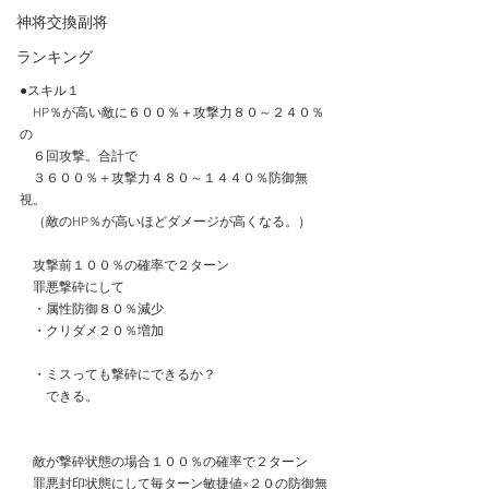
神将交換副将
ランキング
●スキル１
　HP％が高い敵に６００％＋攻撃力８０～２４０％
の
　６回攻撃。合計で
　３６００％＋攻撃力４８０～１４４０％防御無
視。
　（敵のHP％が高いほどダメージが高くなる。）
　攻撃前１００％の確率で２ターン
　罪悪撃砕にして
　・属性防御８０％減少
　・クリダメ２０％増加
　・ミスっても撃砕にできるか？
　　できる。
　敵が撃砕状態の場合１００％の確率で２ターン
　罪悪封印状態にして毎ターン敏捷値×２０の防御無