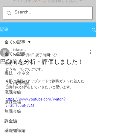
〜１ヶ月半で
VIP12
まで廃課金して廃人に〜
記事
全ての記事
teketeke
全ての記事
2022年7月8日
読了時間: 5分
巴御前を分析・評価しました！
副将キャラ
どうも！てけてけです。
裏技・小ネタ
今回は最新のアップデートで副将ガチャに並んだ
元宝消費検証
巴御前の分析をしていきたいと思います。
廃課金編
https://www.youtube.com/watch?
微課金編
v=G5rfo5SN7zM
無課金編
課金編
基礎知識編