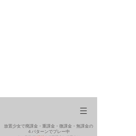
放置少女で廃課金・重課金・微課金・無課金の
４パターンでプレー中