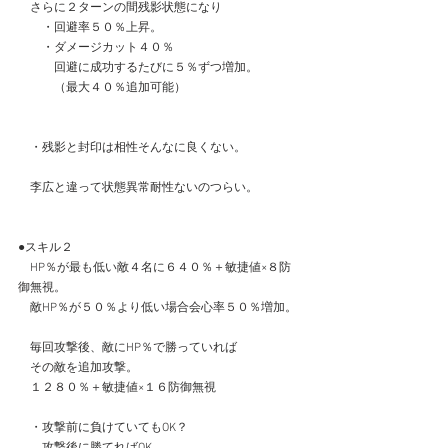
　さらに２ターンの間残影状態になり
　　・回避率５０％上昇。
　　・ダメージカット４０％
　　　回避に成功するたびに５％ずつ増加。
　　　（最大４０％追加可能）
　・残影と封印は相性そんなに良くない。
　李広と違って状態異常耐性ないのつらい。
●スキル２
　HP％が最も低い敵４名に６４０％＋敏捷値×８防
御無視。
　敵HP％が５０％より低い場合会心率５０％増加。
　毎回攻撃後、敵にHP％で勝っていれば
　その敵を追加攻撃。
　１２８０％＋敏捷値×１６防御無視
　・攻撃前に負けていてもOK？
　　攻撃後に勝てればOK