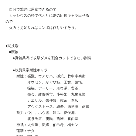
　自分で撃砕は用意できるので
　カッシウスの枠で代わりに別の応援キャラ出せる
ので
　火力さえ足りればコンボは作りやすそう。
●闘技場
　■獲物
　　●真髄共鳴で攻撃ダメを割合カットできない副将
　　●状態異常耐性キャラ
　　　耐性：張飛、ウアサハ、孫策、竹中半兵衛
　　　　　　オウセン、かぐや姫、王賁、蒙恬、
　　　　　　徐福、アーサー、ホウ涓、曹丕、
　　　　　　鍾会、雑賀孫市、小松姫、九鬼嘉隆
　　　　　　カエサル、張仲景、献帝、李広
　　　　　　アウグストゥス、綺夢、源博雅、商鞅
　　　畜力：今川、ホウ徳、妲己、夏侯淵、
　　　　　　北条氏康、樊氏、魯班、養由基
　　　神祇：太公望、嫦娥、伯邑考、楊セン
　　　蓮華：ナタ