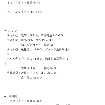
　１１７７６％＋敏捷×147.2
　もろいので主力にはできない。
●パッシブ
　スキル①：攻撃力５８％、防御貫通１０００
　スキル②：HP５８％、防御力Lv×３００
　　　　　　知力ダメカット（敏捷×２）
　スキル③：敏捷値Lv×３６０、ダメージ反射耐性４
０％
　スキル④：会心値Lv×４００、物理防御貫通Lv×１
５
　　　　　　攻撃ダメカット（敏捷値×３）
　専属武器：攻撃力１９％、体力値Lv×２８０
　　　　　　命中値Lv×２８０
●一般戦闘
　・スキル１：６００％×６回