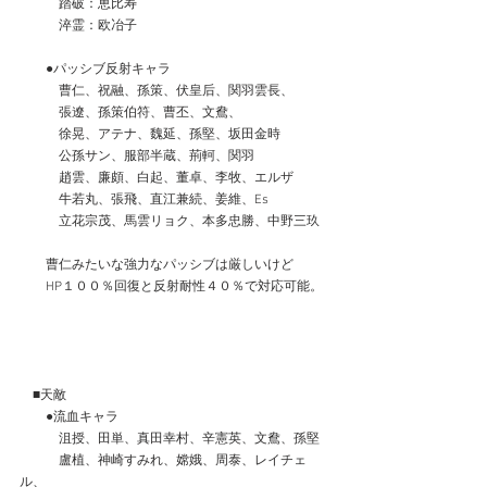
　　　踏破：恵比寿
　　　淬霊：欧冶子
　　●パッシブ反射キャラ
　　　曹仁、祝融、孫策、伏皇后、関羽雲長、
　　　張遼、孫策伯符、曹丕、文鴦、
　　　徐晃、アテナ、魏延、孫堅、坂田金時
　　　公孫サン、服部半蔵、荊軻、関羽
　　　趙雲、廉頗、白起、董卓、李牧、エルザ
　　　牛若丸、張飛、直江兼続、姜維、Es
　　　立花宗茂、馬雲リョク、本多忠勝、中野三玖
　　曹仁みたいな強力なパッシブは厳しいけど
　　HP１００％回復と反射耐性４０％で対応可能。
　■天敵
　　●流血キャラ
　　　沮授、田単、真田幸村、辛憲英、文鴦、孫堅
　　　盧植、神崎すみれ、嫦娥、周泰、レイチェ
ル、