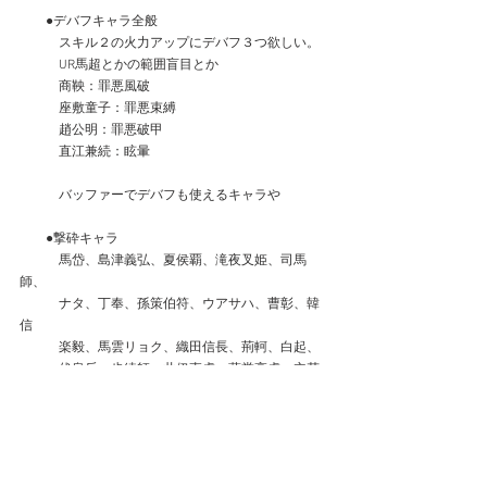
　　●デバフキャラ全般
　　　スキル２の火力アップにデバフ３つ欲しい。
　　　UR馬超とかの範囲盲目とか
　　　商鞅：罪悪風破
　　　座敷童子：罪悪束縛
　　　趙公明：罪悪破甲
　　　直江兼続：眩暈
　　　バッファーでデバフも使えるキャラや
　　●撃砕キャラ
　　　馬岱、島津義弘、夏侯覇、滝夜叉姫、司馬
師、
　　　ナタ、丁奉、孫策伯符、ウアサハ、曹彰、韓
信
　　　楽毅、馬雲リョク、織田信長、荊軻、白起、
　　　伏皇后、歩練師、井伊直虎、藤堂高虎、立花
宗茂
　　　楊端和、カッシウス、山中鹿之助、大嶽丸、
恵比寿
　　　源博雅、欧冶子、