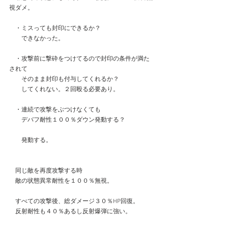
視ダメ。
　・ミスっても封印にできるか？
　　できなかった。
　・攻撃前に撃砕をつけてるので封印の条件が満た
されて
　　そのまま封印も付与してくれるか？
　　してくれない。２回殴る必要あり。
　・連続で攻撃をぶつけなくても
　　デバフ耐性１００％ダウン発動する？
　　発動する。
　同じ敵を再度攻撃する時
　敵の状態異常耐性を１００％無視。
　すべての攻撃後、総ダメージ３０％HP回復。
　反射耐性も４０％あるし反射爆弾に強い。