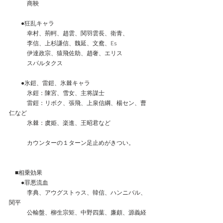
　　　商鞅
　　●狂乱キャラ
　　　幸村、荊軻、趙雲、関羽雲長、衛青、
　　　李信、上杉謙信、魏延、文鴦、Es
　　　伊達政宗、猿飛佐助、趙奢、エリス
　　　スパルタクス
　　●氷鎧、雷鎧、氷棘キャラ
　　　氷鎧：陳宮、雪女、主将謀士
　　　雷鎧：リボク、張飛、上泉信綱、楊セン、曹
仁など
　　　氷棘：虞姫、楽進、王昭君など
　　　カウンターの１ターン足止めがきつい。
　■相乗効果
　　●罪悪流血
　　　李典、アウグストゥス、韓信、ハンニバル、
関平
　　　公輸盤、柳生宗矩、中野四葉、廉頗、源義経