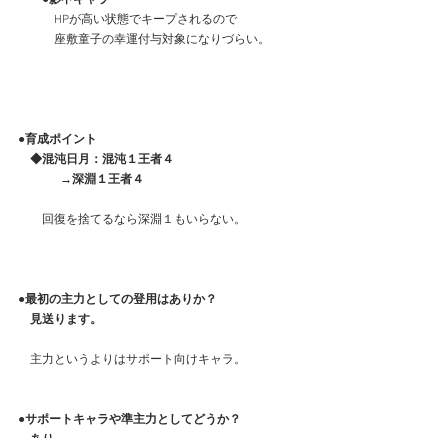
　　　HPが高い状態でキープされるので
　　　座敷童子の幸運付与対象になりづらい。
●育成ポイント
　◆混沌日月：混沌１王者４
              →深淵１王者４
　　回復を捨てるなら深淵１もいらない。　　　　
●最初の主力としての登用はありか？
　見送ります。
　主力というよりはサポート向けキャラ。
●サポートキャラや準主力としてどうか？
　あり。