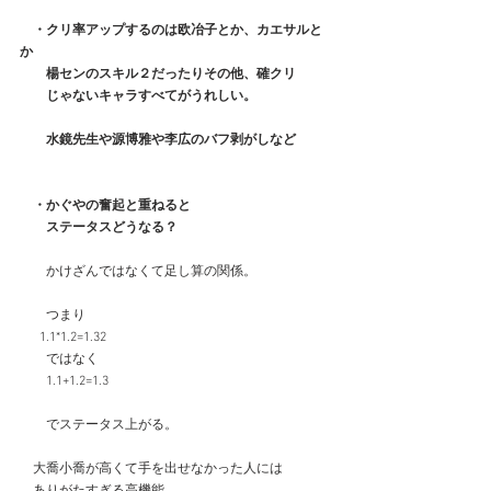
・クリ率アップするのは欧冶子とか、カエサルと
か
　　楊センのスキル２だったりその他、確クリ
　　じゃないキャラすべてがうれしい。
　　水鏡先生や源博雅や李広のバフ剥がしなど
　・かぐやの奮起と重ねると
　　ステータスどうなる？
　　かけざんではなくて足し算の関係。
　　つまり
　  1.1*1.2=1.32
　　ではなく
　　1.1+1.2=1.3
　　でステータス上がる。
　大喬小喬が高くて手を出せなかった人には
　ありがたすぎる高機能。