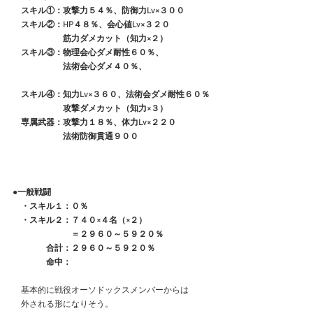
　スキル①：攻撃力５４％、防御力Lv×３００
　スキル②：HP４８％、会心値Lv×３２０
　　　　　　筋力ダメカット（知力×２）
　スキル③：物理会心ダメ耐性６０％、
　　　　　　法術会心ダメ４０％、
　スキル④：知力Lv×３６０、法術会ダメ耐性６０％
　　　　　　攻撃ダメカット（知力×３）
　専属武器：攻撃力１８％、体力Lv×２２０
　　　　　　法術防御貫通９００
●一般戦闘
　・スキル１：０％
　・スキル２：７４０×４名（×２）
　　　　　　　＝２９６０～５９２０％
　　　　合計：２９６０～５９２０％
　　　　命中：
　基本的に戦役オーソドックスメンバーからは
　外される形になりそう。