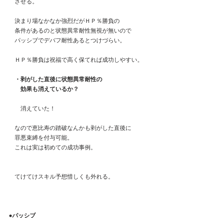
　させる。
　決まり場なかなか強烈だがＨＰ％勝負の
　条件があるのと状態異常耐性無視が無いので
　パッシブでデバフ耐性あるとつけづらい。
　ＨＰ％勝負は祝福で高く保てれば成功しやすい。
　・剥がした直後に状態異常耐性の
　　効果も消えているか？
　　消えていた！
　なので恵比寿の踏破なんかも剥がした直後に
　罪悪束縛を付与可能。
　これは実は初めての成功事例。
　てけてけスキル予想惜しくも外れる。
●パッシブ