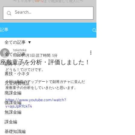
〜１ヶ月半で
VIP12
まで廃課金して廃人に〜
記事
全ての記事
teketeke
全ての記事
2022年5月3日
読了時間: 5分
座敷童子を分析・評価しました！
副将キャラ
どうも！てけてけです。
裏技・小ネタ
今回は最新のアップデートで副将ガチャに並んだ
元宝消費検証
座敷童子の分析をしていきたいと思います。
廃課金編
https://www.youtube.com/watch?
微課金編
v=ajsJpRYckT4
無課金編
課金編
基礎知識編