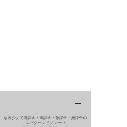
放置少女で廃課金・重課金・微課金・無課金の
４パターンでプレー中