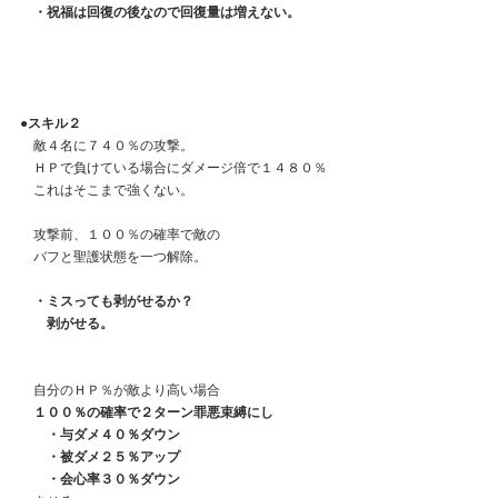
・祝福は回復の後なので回復量は増えない。
●スキル２
　敵４名に７４０％の攻撃。
　ＨＰで負けている場合にダメージ倍で１４８０％
　これはそこまで強くない。
　攻撃前、１００％の確率で敵の
　バフと聖護状態を一つ解除。
　・ミスっても剥がせるか？
　　剥がせる。
　自分のＨＰ％が敵より高い場合
　１００％の確率で２ターン罪悪束縛にし
　　・与ダメ４０％ダウン
　　・被ダメ２５％アップ
　　・会心率３０％ダウン