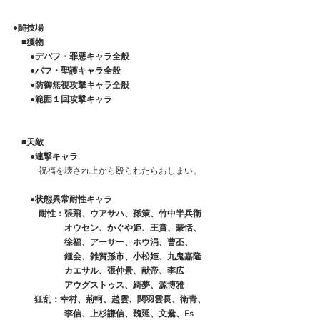
●闘技場
　■獲物
　　●デバフ・罪悪キャラ全般
　　●バフ・聖護キャラ全般
　　●防御無視攻撃キャラ全般
　　●範囲１回攻撃キャラ
　■天敵
　　●連撃キャラ
　　　祝福を壊され上から殴られたらおしまい。
●状態異常耐性キャラ
　　　耐性：張飛、ウアサハ、孫策、竹中半兵衛
　　　　　　オウセン、かぐや姫、王賁、蒙恬、
　　　　　　徐福、アーサー、ホウ涓、曹丕、
　　　　　　鍾会、雑賀孫市、小松姫、九鬼嘉隆
　　　　　　カエサル、張仲景、献帝、李広
　　　　　　アウグストゥス、綺夢、源博雅
 　 　狂乱：幸村、荊軻、趙雲、関羽雲長、衛青、
　　　　　　李信、上杉謙信、魏延、文鴦、Es