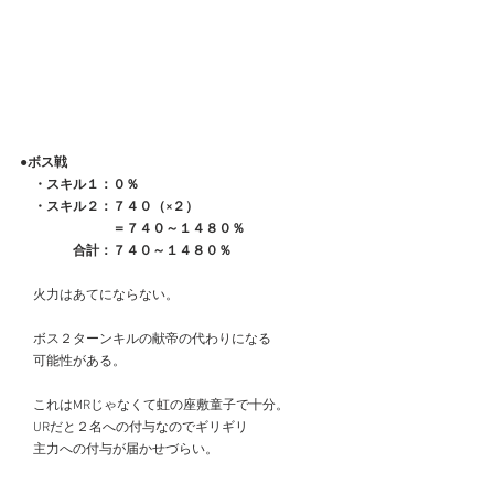
●ボス戦
　・スキル１：０％
　・スキル２：７４０（×２）
　　　　　　　＝７４０～１４８０％
　　　　合計：７４０～１４８０％
　火力はあてにならない。
　ボス２ターンキルの献帝の代わりになる
　可能性がある。
　これはMRじゃなくて虹の座敷童子で十分。
　URだと２名への付与なのでギリギリ
　主力への付与が届かせづらい。