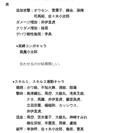
表　　　　　　　　　
　　　追加攻撃：オウセン、雷震子、鍾会、孫権
　　　　　　　　司馬昭、佐々木小次郎
　　　ダメージ増加：井伊直虎
　　　クリダメ増加：徐晃
　　　デバフ耐性無視：李典
　　●束縛コンボキャラ
　　　　風魔小太郎
　　　　合わせるのが結構難しい。
　●スキル１、スキル２連動キャラ
　　　燃焼：ホウ統、不知火舞、清姫、陸遜
　　　撃砕：島津義弘、馬岱、大嶽丸、滝夜叉姫、
　　　　　　ナタ、馬騰、井伊直虎、藤堂高虎、
　　　　　　立花宗重、楊端和、カッシウス、
　　　　　　井伊直虎、
　　　流血：馬岱、茨木童子、大嶽丸、神崎すみれ
　　　　　　柳生宗矩、辛憲英、周泰、盧植
　　　破甲：卑弥呼、佐々木小次郎、魯班、曹真