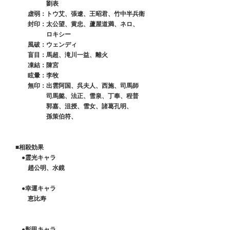
　　　　　　劉表
　　　虚弱：トウ艾、張遼、王昭君、竹中半兵衛
　　　封印：太公望、黄忠、蘆屋道満、ネロ、
　　　　　　ロキシー
　　　風破：ウェンディ
　　　盲目：馬超、滝川一益、離火
　　　凍結：陳宮
　　　眩暈：李牧
　　　無印：出雲阿国、呉夫人、西施、司馬師
　　　　　　司馬懿、法正、雪泉、丁奉、程普
　　　　　　郭嘉、沮授、雪女、諸葛孔明、
　　　　　　孫策伯符、
　■相殺効果
　　●霊光キャラ
　　　趙公明、水鏡
　　●幸運キャラ
　　　恵比寿
　　●影甲キャラ