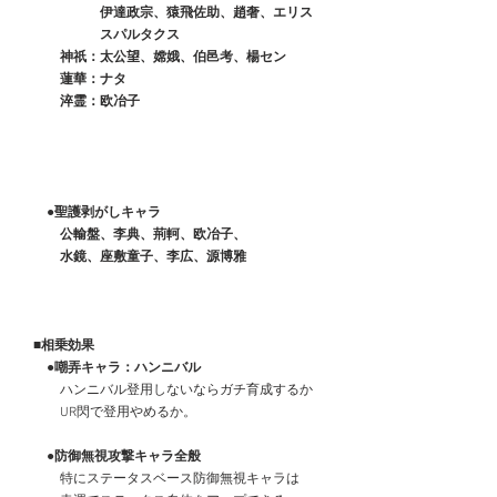
　　　　　　伊達政宗、猿飛佐助、趙奢、エリス
　　　　　　スパルタクス
　　　神祇：太公望、嫦娥、伯邑考、楊セン
　　　蓮華：ナタ
　　　淬霊：欧冶子
　●聖護剥がしキャラ
　　　公輸盤、李典、荊軻、欧冶子、
　　　水鏡、座敷童子、李広、源博雅
　■相乗効果
　　●嘲弄キャラ：ハンニバル
　　　ハンニバル登用しないならガチ育成するか
　　　UR閃で登用やめるか。
　　●防御無視攻撃キャラ全般
　　　特にステータスベース防御無視キャラは