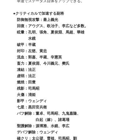
　　　幸運でステータス自体をアップできる。
●クリティカルで加速する副将
　　　防御無視攻撃：最上義光
　　　回復：アウグス、欧冶子、李広など多数。
　　　眩暈：孔明、張角、夏侯淵、馬超、華雄
　　　　　　水鏡
　　　破甲：半蔵
　　　封印：左慈、黄忠
　　　流血：郭嘉、半蔵、辛憲英
　　　畜力：夏侯淵、今川義元、樊氏
　　　凍結：法正
　　　虚弱：法正
　　　燃焼：田豊
　　　残影：司馬昭
　　　火傷：清姫
　　　影甲：ウェンディ
　　　七星：黒田官兵衛
　　　バフ解除：董卓、司馬昭、九鬼嘉隆、
　　　　　　　　白起（嫁）、諸葛瑾
　　　聖護解除：源博雅、水鏡、李広
　　　デバフ解除：ウェンディ
　　　確クリ：太公望、曹植、司馬昭、劉