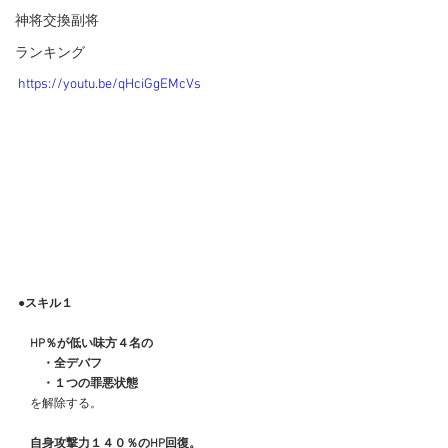
神将交換副将
ランキング
https://youtu.be/qHciGgEMcVs
●スキル１
　HP％が低い味方４名の
　　・全デバフ
　　・１つの罪悪状態
　を解除する。
自身攻撃力１４０％のHP回復。