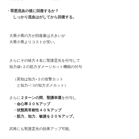
 ・罪悪流血の後に回復するか？
　　しっかり流血はがしてから回復する。
　大喬小喬の方が回復量は大きいが
　大喬小喬よりコストが安い。
　さらにその味方４名に聖護霊光を付与して
　知力値×２の筋力ダメージカット機能の付与
　　（英知は知力×２の攻撃カット
　　　と知力×1.5の知力ダメカット）　
　さらに
２ターンの間、聖護幸運
を付与し
　　・会心率３０％アップ
　　・状態異常耐性４０％アップ
　　・筋力、知力、敏捷を２０％アップ。
　武将にも聖護霊光の効果アップ可能。