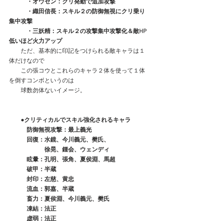
　　　・オウセン：クリ発動で追加攻撃
　　　・織田信長：スキル２の防御無視にクリ乗り
集中攻撃
　　　・三妖精：スキル２の攻撃集中攻撃化＆敵HP
低いほど火力アップ　
　　ただ、基本的に印記をつけられる敵キャラは１
体だけなので
　　この張コウとこれらのキャラ２体を使って１体
を倒すコンボというのは
　　球数勿体ないイメージ。
　　●クリティカルでスキル強化されるキャラ
防御無視攻撃：最上義光
　　　回復：水鏡、今川義元、樊氏、
　　　　　　徐晃、鍾会、ウェンディ
　　　眩暈：孔明、張角、夏侯淵、馬超
　　　破甲：半蔵
　　　封印：左慈、黄忠
　　　流血：郭嘉、半蔵
　　　畜力：夏侯淵、今川義元、樊氏
　　　凍結：法正
　　　虚弱：法正