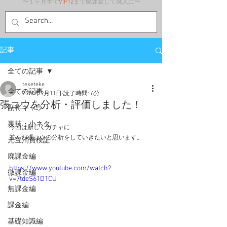
〜１ヶ月半で
VIP12
まで廃課金して廃人に〜
記事
全ての記事
teketeke
全ての記事
2020年9月11日
読了時間: 6分
張コウを分析・評価しました！
副将キャラ
裏技・小ネタ
今回は新しくガチャに
並んだ張コウの分析をしていきたいと思います。
元宝消費検証
廃課金編
https://www.youtube.com/watch?
微課金編
v=7tdeS61D1CU
無課金編
課金編
基礎知識編