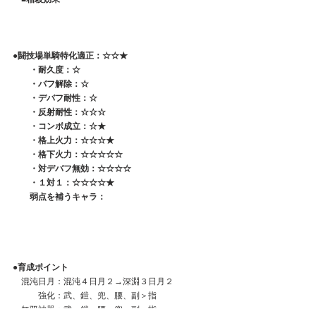
●
闘技場単騎特化適正：
☆☆★
　   ・耐久度：☆
　　・バフ解除：☆
　　・デバフ耐性：☆
　　・反射耐性：☆☆☆
　　・コンボ成立：☆★
　　・格上火力：☆☆☆★
　　・格下火力：☆☆☆☆☆
　　・対デバフ無効：☆☆☆☆
　　・１対１：☆☆☆☆★
　　弱点を補うキャラ：
●育成ポイント
　混沌日月：混沌４日月２→深淵３日月２
　　　強化：武、鎧、兜、腰、副＞指
　無双神器：武、鎧、腰、兜、副、指