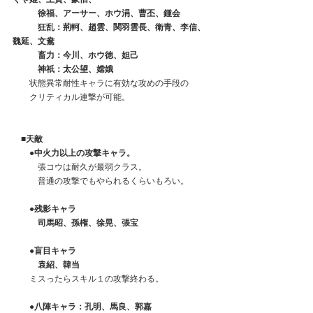
　　　徐福、アーサー、ホウ涓、曹丕、鍾会
 　 　  狂乱：荊軻、趙雲、関羽雲長、衛青、李信、
魏延、文鴦
　　　畜力：今川、ホウ徳、妲己
　　　神祇：太公望、嫦娥　
　　状態異常耐性キャラに有効な攻めの手段の
　　クリティカル連撃が可能。
　■天敵
　　●中火力以上の攻撃キャラ。
　　　張コウは耐久が最弱クラス。
　　　普通の攻撃でもやられるくらいもろい。
　　●残影キャラ
　　　司馬昭、孫権、徐晃、張宝
　　●盲目キャラ
　　　袁紹、韓当
　　ミスったらスキル１の攻撃終わる。
●八陣キャラ：孔明、馬良、郭嘉