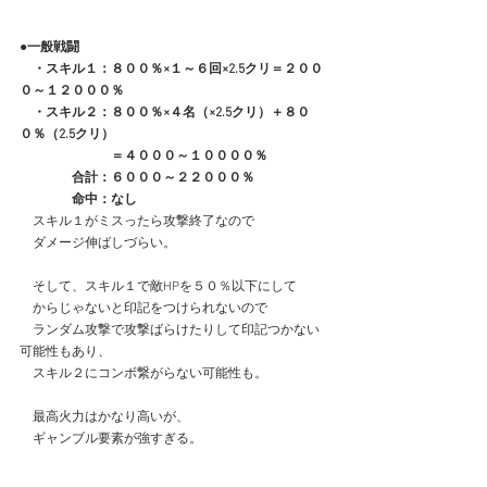
●一般戦闘
　・スキル１：８００％×１～６回×2.5クリ＝２００
０～１２０００％
　・スキル２：８００％×４名（×2.5クリ）＋８０
０％（2.5クリ）
　　　　　　　＝４０００～１００００％
　　　　合計：６０００～２２０００％
　　　　命中：なし
　スキル１がミスったら攻撃終了なので
　ダメージ伸ばしづらい。
　そして、スキル１で敵HPを５０％以下にして
　からじゃないと印記をつけられないので
　ランダム攻撃で攻撃ばらけたりして印記つかない
可能性もあり、
　スキル２にコンボ繋がらない可能性も。
　最高火力はかなり高いが、
　ギャンブル要素が強すぎる。