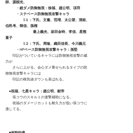
師、源頼光、
　　　・総ダメ防御無視：徐福、趙公明、項羽
　　　・ステベース防御無視攻撃キャラ
　　　　　S１：卞氏、文鴦、范増、太公望、清姫、
伯邑考、韓信、孫権
　　　　　　　   最上義光、坂田金時、李信、星熊
童子
　　　　　S２：卞氏、周瑜、織田信長、今川義元
　　　・HPベース防御無視攻撃キャラ：孫堅
　　印記がついているキャラには防御無視攻撃の威
力が
　　さらに上がる。会心ダメ乗せられるタイプの防
御無視攻撃キャラには
　　印記の根気値ダウンも喜ばれる。
　●祝福、七星キャラ：趙公明、献帝
　　張コウのスキル１の連撃補助になる。
　　祝福のダメージカットも耐久力が低い張コウに
適してる。
　■相殺効果