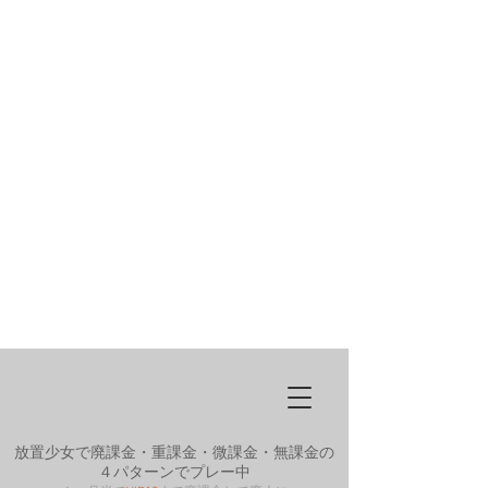
放置少女で廃課金・重課金・微課金・無課金の
４パターンでプレー中