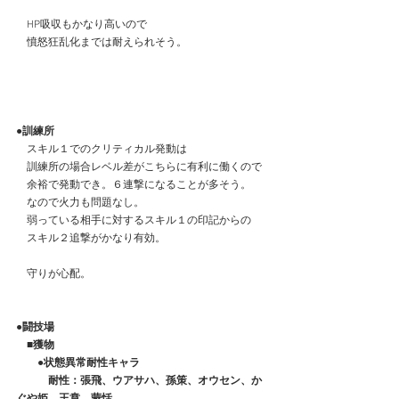
　HP吸収もかなり高いので
　憤怒狂乱化までは耐えられそう。
●訓練所
　スキル１でのクリティカル発動は
　訓練所の場合レベル差がこちらに有利に働くので
　余裕で発動でき。６連撃になることが多そう。
　なので火力も問題なし。
　弱っている相手に対するスキル１の印記からの
　スキル２追撃がかなり有効。
　守りが心配。
●闘技場
　■獲物
　　●状態異常耐性キャラ
　　　耐性：張飛、ウアサハ、孫策、オウセン、か
ぐや姫、王賁、蒙恬、