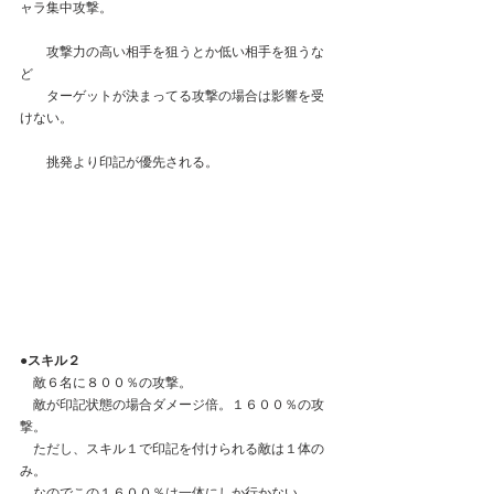
ャラ集中攻撃。
　　攻撃力の高い相手を狙うとか低い相手を狙うな
ど
　　ターゲットが決まってる攻撃の場合は影響を受
けない。
　　挑発より印記が優先される。
●スキル２
　敵６名に８００％の攻撃。
　敵が印記状態の場合ダメージ倍。１６００％の攻
撃。
　ただし、スキル１で印記を付けられる敵は１体の
み。
　なのでこの１６００％は一体にしか行かない。