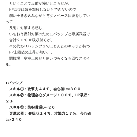
　ということで反射が怖いところだが、
　HP回復は敵を撃殺しないとできないので
　弱い子巻き込みながら与ダメベース回復をしてい
って
　反射に対策する感じ。
　いちおう反射対策のためにパッシブと専属武器で
　合計２６％HP吸収付くが、
　その代わりパッシブ２でほとんどのキャラが持つ
　HP上限値の上昇が無い。。
　闘技場・皇室上位だと使いづらくなる回復スタイ
ル。
●パッシブ
　スキル①：攻撃力４４％、会心値Lv×３００
　スキル②：物理会心ダメージ１００％、HP吸収１
２％
　スキル③：防御貫通Lv×２０
　専属武器：HP吸収１４％、攻撃力１７％、会心値
Lv×２４０