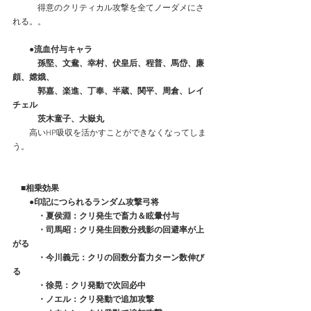
　　　得意のクリティカル攻撃を全てノーダメにさ
れる。。
●流血付与キャラ
　　　孫堅、文鴦、幸村、伏皇后、程普、馬岱、廉
頗、嫦娥、
　　　郭嘉、楽進、丁奉、半蔵、関平、周倉、レイ
チェル
　　　茨木童子、大嶽丸
　　高いHP吸収を活かすことができなくなってしま
う。
　■相乗効果　　    
　　●印記につられるランダム攻撃弓将
　　　・夏侯淵：クリ発生で畜力＆眩暈付与
　　　・司馬昭：クリ発生回数分残影の回避率が上
がる
　　　・今川義元：クリの回数分畜力ターン数伸び
る
　　　・徐晃：クリ発動で次回必中
　　　・ノエル：クリ発動で追加攻撃