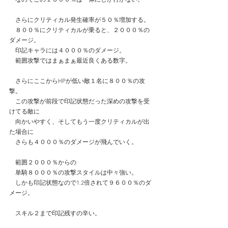
　さらにクリティカル発生確率が５０％増加する。
　８００％にクリティカルが乗ると、２０００％の
ダメージ。
　印記キャラには４０００％のダメージ。
　範囲攻撃ではまぁまぁ最近良くある数字。
　さらにここからHPが低い敵１名に８００％の攻
撃。
　この攻撃が前段で印記状態だった深めの攻撃を受
けてる敵に
　向かいやすく、そしてもう一度クリティカルが出
た場合に
　さらも４０００％のダメージが飛んでいく。
　範囲２０００％からの
　単騎８０００％の攻撃スタイルは中々強い。
　しかも印記状態なので1.2倍されて９６００％のダ
メージ。
　スキル２まで印記残すの辛い。