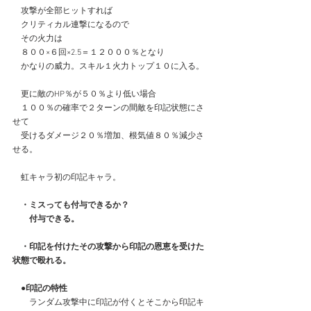
　攻撃が全部ヒットすれば
　クリティカル連撃になるので
　その火力は
　８００×６回×2.5＝１２０００％となり
　かなりの威力。スキル１火力トップ１０に入る。
　更に敵のHP％が５０％より低い場合
　１００％の確率で２ターンの間敵を印記状態にさ
せて
　受けるダメージ２０％増加、根気値８０％減少さ
せる。
　虹キャラ初の印記キャラ。
　・ミスっても付与できるか？
　　付与できる。
　・印記を付けたその攻撃から印記の恩恵を受けた
状態で殴れる。
●印記の特性
　　ランダム攻撃中に印記が付くとそこから印記キ