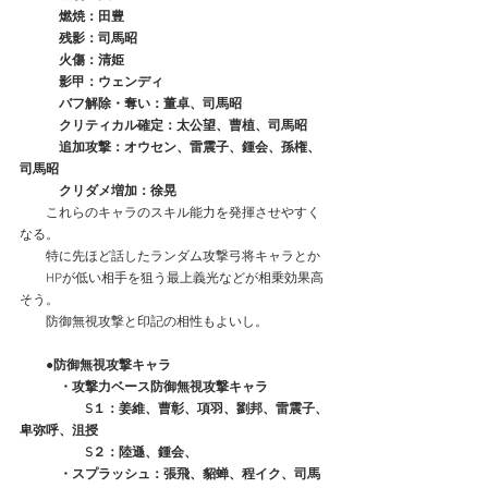
　　　燃焼：田豊
　　　残影：司馬昭
　　　火傷：清姫
　　　影甲：ウェンディ
　　　バフ解除・奪い：董卓、司馬昭
　　　クリティカル確定：太公望、曹植、司馬昭
　　　追加攻撃：オウセン、雷震子、鍾会、孫権、
司馬昭
　　　クリダメ増加：徐晃
　　これらのキャラのスキル能力を発揮させやすく
なる。
　　特に先ほど話したランダム攻撃弓将キャラとか
　　HPが低い相手を狙う最上義光などが相乗効果高
そう。
　　防御無視攻撃と印記の相性もよいし。
　　●防御無視攻撃キャラ
　　　・攻撃力ベース防御無視攻撃キャラ
　　　　　S１：姜維、曹彰、項羽、劉邦、雷震子、
卑弥呼、沮授
　　　　　S２：陸遜、鍾会、
　　　・スプラッシュ：張飛、貂蝉、程イク、司馬