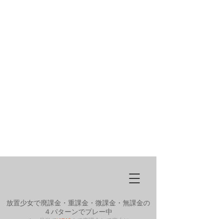
放置少女で廃課金・重課金・微課金・無課金の
４パターンでプレー中