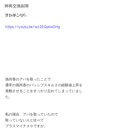
神将交換副将
ランキング
それがこちら。
https://youtu.be/wz2EQptwGHg
孫尚香のアバを取ったことで
通常の孫尚香のパッシブスキル２の経験値上昇を
発動させることをすっかり忘れてしまっていまし
た。
私の場合、アバを取っていたので
取っていない人と比べて
プラスマイナス０ですが、