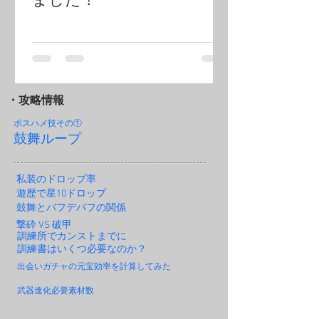
・攻略情報
ボスハメ技その
①
鼓舞ループ
私装のドロップ率
遊歴で星10ドロップ
鼓舞とバフデバフの関係
撃砕 VS 破甲
訓練所でカンストまでに
訓練書はいくつ必要なのか？
出会いガチャの元宝効率を計算してみた
武器進化必要素材数