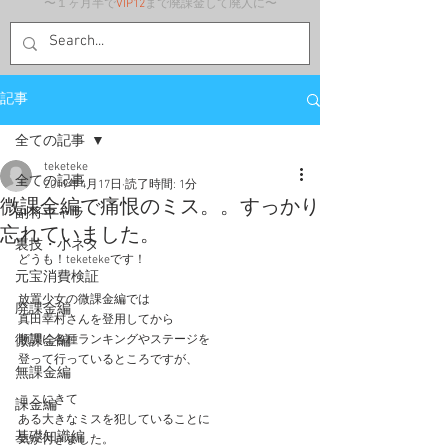
〜１ヶ月半で
VIP12
まで廃課金して廃人に〜
記事
全ての記事
teketeke
全ての記事
2019年4月17日
読了時間: 1分
微課金編で痛恨のミス。。すっかり
副将キャラ
忘れていました。
裏技・小ネタ
どうも！teketekeです！
元宝消費検証
放置少女の微課金編では
廃課金編
真田幸村さんを登用してから
微課金編
順調に各種ランキングやステージを
登って行っているところですが、
無課金編
ここにきて
課金編
ある大きなミスを犯していることに
基礎知識編
気が付きました。