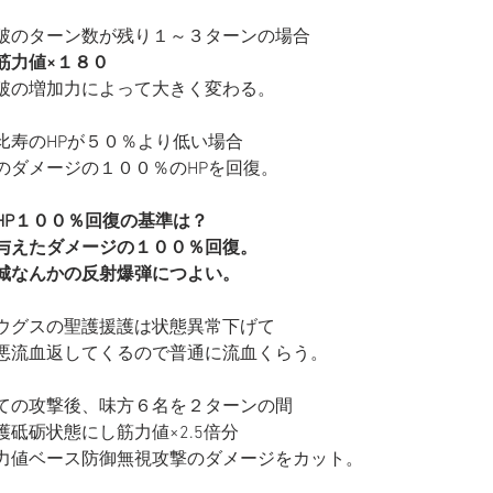
破のターン数が残り１～３ターンの場合
筋力値×１８０
破の増加力によって大きく変わる。
比寿のHPが５０％より低い場合
のダメージの１００％のHPを回復。
HP１００％回復の基準は？
与えたダメージの１００％回復。
城なんかの反射爆弾につよい。
ウグスの聖護援護は状態異常下げて
悪流血返してくるので普通に流血くらう。
ての攻撃後、味方６名を２ターンの間
護砥砺状態にし筋力値×2.5倍分
力値ベース防御無視攻撃のダメージをカット。