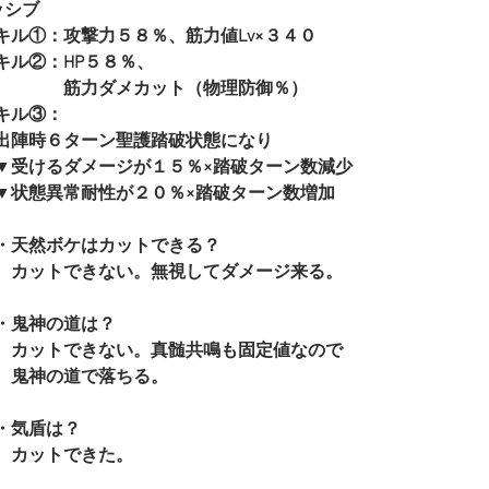
ッシブ
キル①：攻撃力５８％、筋力値Lv×３４０
キル②：HP５８％、
　　　　筋力ダメカット（物理防御％）
キル③：
出陣時６ターン聖護踏破状態になり
▼受けるダメージが１５％×踏破ターン数減少
▼状態異常耐性が２０％×踏破ターン数増加
・天然ボケはカットできる？
　カットできない。無視してダメージ来る。
・鬼神の道は？
　カットできない。真髄共鳴も固定値なので
　鬼神の道で落ちる。
・気盾は？
　カットできた。