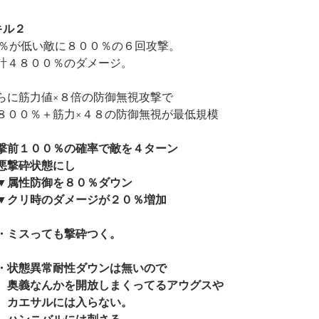
キル２
P％が低い敵に８００％の６回攻撃。
計４８００％のダメージ。
らに筋力値×８倍の防御無視攻撃で
８００％＋筋力×４８の防御無視が最低規模
撃前１００％の確率で敵を４ターン
悪撃砕状態にし
▼属性防御を８０％ダウン
▼クリ時のダメージが２０％増加
・ミスっても撃砕つく。
・状態異常耐性ダウンは無いので
　奥義なんかを開放しまくってるアウグスや
　カエサルには入らない。