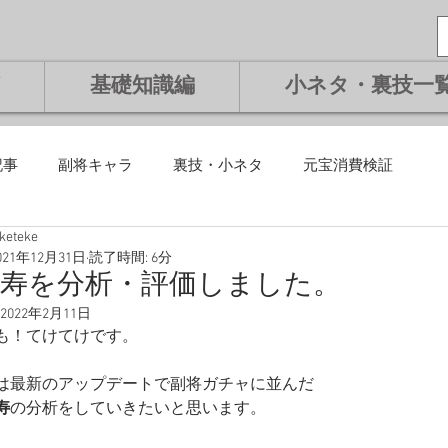
基礎知識編
小ネタ・裏技一
記事
副将キャラ
裏技・小ネタ
元宝消費検証
eketeke
課金編
微課金編
無課金編
課金編
基礎知識編
021年12月31日
読了時間: 6分
比寿を分析・評価しました。
2022年2月11日
将交換副将
ランキング
も！てけてけです。
は最新のアップデートで副将ガチャに並んだ
寿
の分析をしていきたいと思います。