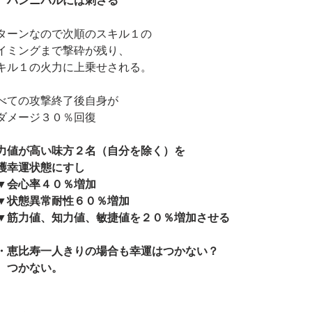
　ハンニバルには刺さる
ターンなので次順のスキル１の
イミングまで撃砕が残り、
キル１の火力に上乗せされる。
べての攻撃終了後自身が
ダメージ３０％回復　
力値が高い味方２名（自分を除く）を
護幸運状態にすし
▼会心率４０％増加
▼状態異常耐性６０％増加
▼筋力値、知力値、敏捷値を２０％増加させる
・恵比寿一人きりの場合も幸運はつかない？
　つかない。