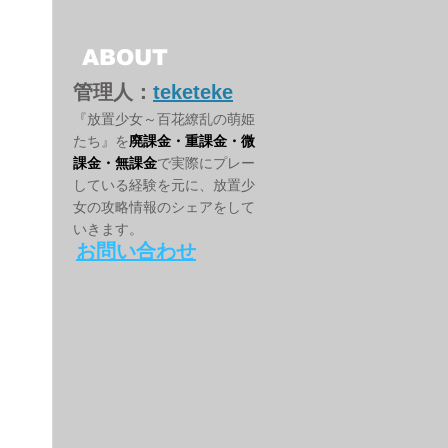
ABOUT
管理人：
teketeke
『放置少女～百花繚乱の萌姫
たち』を
廃課金・重課金・微
課金・無課金
で実際にプレー
している経験を元に、放置少
女の攻略情報のシェアをして
いきます。
お問い合わせ