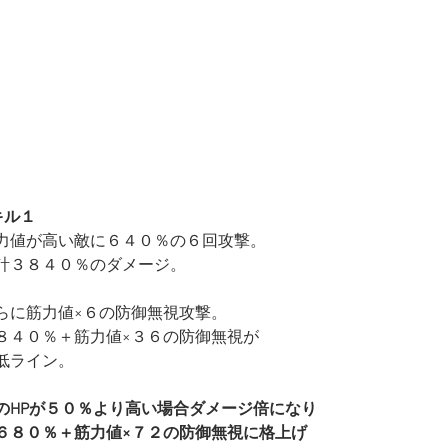
キル１
力値が高い敵に６４０％の６回攻撃。
計３８４０％のダメージ。
らに筋力値×６の防御無視攻撃。
８４０％＋筋力値×３６の防御無視が
低ライン。
のHPが５０％より高い場合ダメージ倍になり
６８０％＋筋力値×７２の防御無視に格上げ