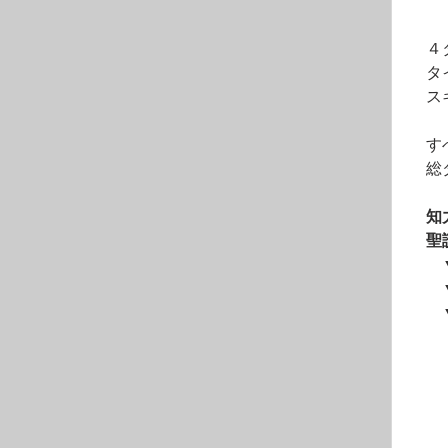
　　
　４
　タ
　ス
　す
　総
知
　聖
　　
　　
　　
　　
　　