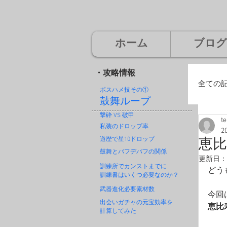
ホーム
ブログ
・攻略情報
全ての
ボスハメ技その
①
鼓舞ループ
撃砕 VS 破甲
t
廃
私装のドロップ率
2
遊歴で星10ドロップ
恵
鼓舞とバフデバフの関係
更新日：
神
訓練所でカンストまでに
どう
訓練書はいくつ必要なのか？
武器進化必要素材数
今回
出会いガチャの元宝効率を
恵比
計算してみた