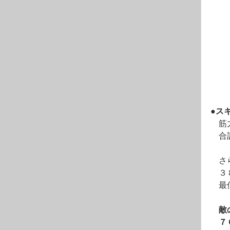
●ス
　筋
　合
　さ
　３
　最
敵
　７