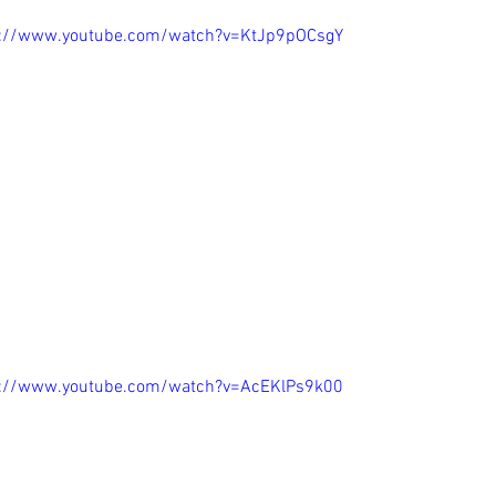
s://www.youtube.com/watch?v=KtJp9pOCsgY
s://www.youtube.com/watch?v=AcEKlPs9k00