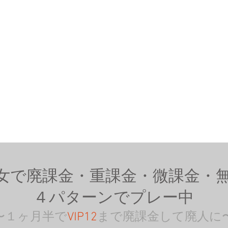
女で廃課金・重課金・微課金・
４パターンでプレー中
〜１ヶ月半で
VIP12
まで廃課金して廃人に