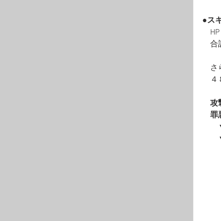
●ス
　H
　合
　さ
　４
攻
　罪
　　
　　
　　
　　
　　