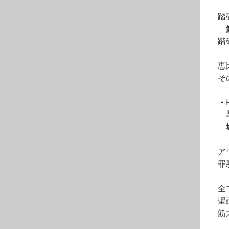
　踏
　踏
　恵
　そ
　・
　　
　　
　ア
　罪
　全
　聖
　筋