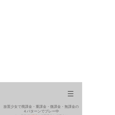
放置少女で廃課金・重課金・微課金・無課金の
４パターンでプレー中