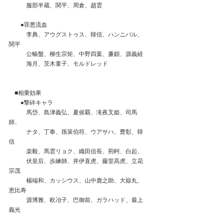
　　　服部半蔵、関平、周倉、趙雲
　　●罪悪流血
　　　李典、アウグストゥス、韓信、ハンニバル、
関平
　　　公輸盤、柳生宗矩、中野四葉、廉頗、源義経
　　　海月、茨木童子、モルドレッド
　■相乗効果
　　●撃砕キャラ
　　　馬岱、島津義弘、夏侯覇、滝夜叉姫、司馬
師、
　　　ナタ、丁奉、孫策伯符、ウアサハ、曹彰、韓
信
　　　楽毅、馬雲リョク、織田信長、荊軻、白起、
　　　伏皇后、歩練師、井伊直虎、藤堂高虎、立花
宗茂
　　　楊端和、カッシウス、山中鹿之助、大嶽丸、
恵比寿
　　　源博雅、欧冶子、巴御前、ガラハッド、最上
義光