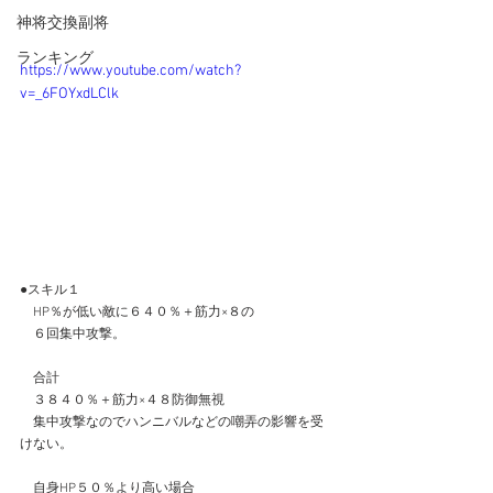
神将交換副将
ランキング
https://www.youtube.com/watch?
v=_6FOYxdLClk
●スキル１
　HP％が低い敵に６４０％＋筋力×８の
　６回集中攻撃。
　合計
　３８４０％＋筋力×４８防御無視
　集中攻撃なのでハンニバルなどの嘲弄の影響を受
けない。
　自身HP５０％より高い場合