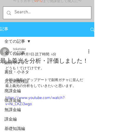
〜１ヶ月半で
VIP12
まで廃課金して廃人に〜
記事
全ての記事
teketeke
全ての記事
2022年9月9日
読了時間: 4分
最上義光を分析・評価しました！
副将キャラ
どうも！てけてけです。
裏技・小ネタ
今回は最新のアップデートで副将ガチャに並んだ
元宝消費検証
最上義光の分析をしていきたいと思います。
廃課金編
https://www.youtube.com/watch?
微課金編
v=Ni_CKZi3wgo
無課金編
課金編
基礎知識編