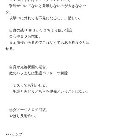
　撃砕がついてないと発動しないのが大きなネッ
ク。
　攻撃中に外れても不発になるし。。惜しい。
　自身の残りHP％が５０％より低い場合
　会心率５０％増加。
　まぁ血桜があるのでこれなくてもある程度クリ出
せる。
　自身が光輪状態の場合、
　敵のバフまたは聖護バフを一つ解除
　・ミスっても剥がせる。
　・聖護とみどりどちらを優先ということはない。
　総ダメージ３０％回復。
　やはり反射怖い。
●パッシブ