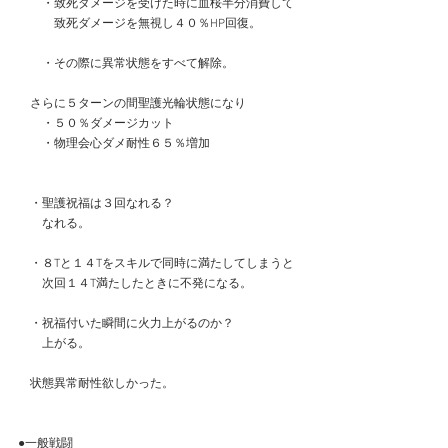
　　・致死ダメージを受けた時に血桜半分消費して
　　　致死ダメージを無視し４０％HP回復。
　　・その際に異常状態をすべて解除。
　さらに５ターンの間聖護光輪状態になり
　　・５０％ダメージカット
　　・物理会心ダメ耐性６５％増加
　・聖護祝福は３回なれる？
　　なれる。
　・８Tと１４Tをスキルで同時に満たしてしまうと
　　次回１４T満たしたときに不発になる。
　・祝福付いた瞬間に火力上がるのか？
　　上がる。
　状態異常耐性欲しかった。
●一般戦闘