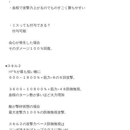
　↑
　・血桜で攻撃力上がるのでものすごく勝ちやすい
　・ミスっても付与できる？
　　付与可能
　会心が発生した場合
　そのダメージ１００％回復。
●スキル２
　HP％が最も低い敵に
　６００～１８００％＋筋力×８の６回攻撃。
　３６００～１０８００％＋筋力×４８防御無視。
　血桜のターン数が多いほど火力増加
　敵が撃砕状態の場合
　最大攻撃力１００％の防御無視攻撃。
　スキル２の攻撃力ベース防御無視は
　コンボ決まればトップクラスに強いが