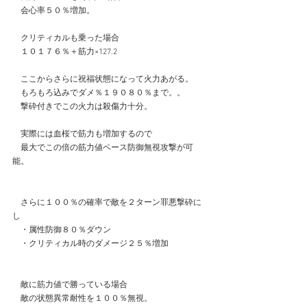
　会心率５０％増加。
　クリティカルも乗った場合
　１０１７６％＋筋力×127.2
　ここからさらに祝福状態になって火力あがる。
　もろもろ込みでダメ％１９０８０％まで。。
　撃砕付きでこの火力は殺傷力十分。
　実際には血桜で筋力も増加するので
　最大でこの倍の筋力値ベース防御無視攻撃が可
能。
　さらに１００％の確率で敵を２ターン罪悪撃砕に
し
　・属性防御８０％ダウン
　・クリティカル時のダメージ２５％増加
　敵に筋力値で勝っている場合
　敵の状態異常耐性を１００％無視。