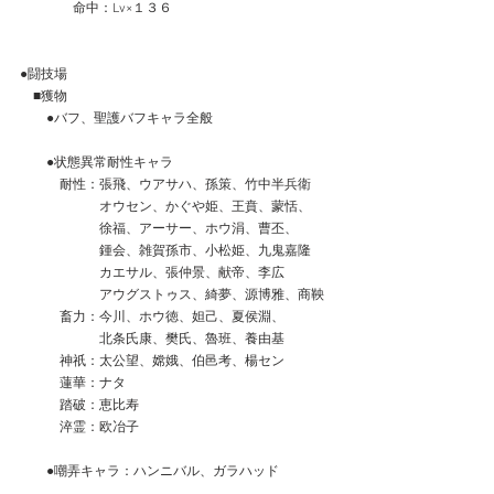
　　　　命中：Lv×１３６
●闘技場
　■獲物
　　●バフ、聖護バフキャラ全般
　　●状態異常耐性キャラ
　　　耐性：張飛、ウアサハ、孫策、竹中半兵衛
　　　　　　オウセン、かぐや姫、王賁、蒙恬、
　　　　　　徐福、アーサー、ホウ涓、曹丕、
　　　　　　鍾会、雑賀孫市、小松姫、九鬼嘉隆
　　　　　　カエサル、張仲景、献帝、李広
　　　　　　アウグストゥス、綺夢、源博雅、商鞅
　　　畜力：今川、ホウ徳、妲己、夏侯淵、
　　　　　　北条氏康、樊氏、魯班、養由基
　　　神祇：太公望、嫦娥、伯邑考、楊セン
　　　蓮華：ナタ
　　　踏破：恵比寿
　　　淬霊：欧冶子
　　●嘲弄キャラ：ハンニバル、ガラハッド