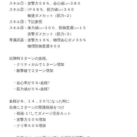
　スキル①：攻撃力５６％、会心値Lv×３８０
　スキル②：HP４８％、筋力値Lv×３４０
　　　　　　敏捷ダメカット（筋力×２）
　スキル③：下記参照
　スキル④：体力値Lv×３００、防御貫通Lv×１５
　　　　　　攻撃ダメカット（筋力×３）
　専属武器：攻撃力１９％、物理会心ダメ３５％
　　　　　　物理防御貫通９００
　出陣時５ターンの血桜。
　　・クリティカルで１ターン増加
　　・敵撃破で２ターン増加
　　・会心率が５％×血桜T
　　・筋力値が５％×血桜T
　血桜が８、１４，２０Tになった時に
　自身に２ターンの聖護祝福をつけ
　　・祝福-１Tしてダメージ完全カット
　　・攻撃力５０％増加
　　・クリ率５０％増加