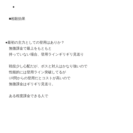
　　●
　■相殺効果
●最初の主力としての登用はありか？
　無微課金で最上をもともと
　持っていない場合、登用ラインギリギリ見送り
　戦役少し心配だが、ボスと対人はかなり強いので
　性能的には登用ライン突破してるが
　UR閃からの登用だとコストが高いので
　無微課金はギリギリ見送り。
　ある程度課金できる人で
　モルドレッドを諸事情で見送った人は登用あり。
　モルドレッドや欧冶子登用してる人は基本スル
ー。
　昔から最上持っててかなり育ててる人は
　追加費用安く強い子一人増えるので登用。