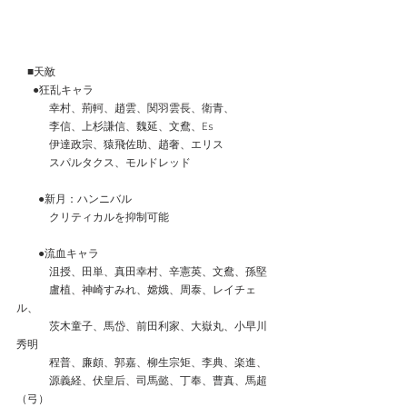
　■天敵
 　 ●狂乱キャラ
　　　幸村、荊軻、趙雲、関羽雲長、衛青、
　　　李信、上杉謙信、魏延、文鴦、Es
　　　伊達政宗、猿飛佐助、趙奢、エリス
　　　スパルタクス、モルドレッド
　　●新月：ハンニバル
　　　クリティカルを抑制可能
　　●流血キャラ
　　　沮授、田単、真田幸村、辛憲英、文鴦、孫堅
　　　盧植、神崎すみれ、嫦娥、周泰、レイチェ
ル、
　　　茨木童子、馬岱、前田利家、大嶽丸、小早川
秀明
　　　程普、廉頗、郭嘉、柳生宗矩、李典、楽進、
　　　源義経、伏皇后、司馬懿、丁奉、曹真、馬超
（弓）