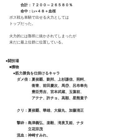
　　　　合計：７２００～２６５８０％
　　　　命中：Lv×４８＋血桜
　ボス戦も単騎で出せる火力としては
　トップだった。
　火力的には魯班に抜かされてしまったが
　未だに最上位群に位置している。
●
闘技場
　■獲物
　　●筋力勝負を仕掛けるキャラ
　　　ダメ倍：夏侯覇、劉邦、上杉謙信、荊軻、
　　　　　　　衛青、前田慶次、馬岱、呂布奉先
　　　　　　　豊臣秀吉、宮本武蔵、玉藻前、
　　　　　　　アテナ、許チョ、高順、星熊童子
　　　クリ：夏侯覇、華雄、大嶽丸、加藤清正
　　　撃砕：島津義弘、楽毅、滝夜叉姫、ナタ
　　　　　　立花宗茂
　　　流血：神崎すみれ、