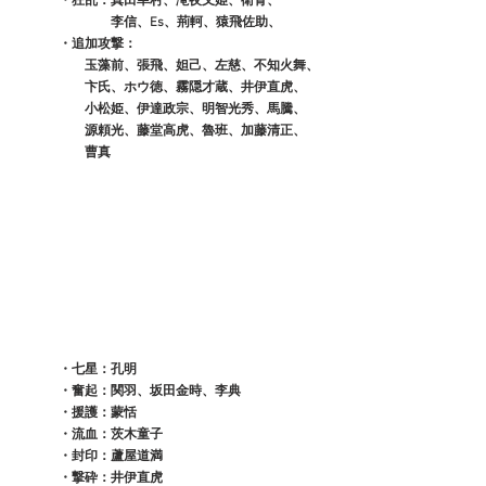
　　　・狂乱：真田幸村、滝夜叉姫、衛青、
　　　　　　　李信、Es、荊軻、猿飛佐助、
　　　・追加攻撃：
　　　　　玉藻前、張飛、妲己、左慈、不知火舞、
　　　　　卞氏、ホウ徳、霧隠才蔵、井伊直虎、
　　　　　小松姫、伊達政宗、明智光秀、馬騰、
　　　　　源頼光、藤堂高虎、魯班、加藤清正、
　　　　　曹真
　　　・七星：孔明
　　　・奮起：関羽、坂田金時、李典
　　　・援護：蒙恬
　　　・流血：茨木童子
　　　・封印：蘆屋道満
　　　・撃砕：井伊直虎