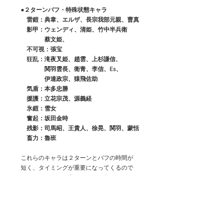
●２ターンバフ・特殊状態キャラ
　　　雷鎧：典韋、エルザ、長宗我部元親、曹真
　　　影甲：ウェンディ、清姫、竹中半兵衛
　　　　　　蔡文姫、
　　　不可視：張宝
　　　狂乱：滝夜叉姫、趙雲、上杉謙信、
　　　　　　関羽雲長、衛青、李信、Es、
　　　　　　伊達政宗、猿飛佐助
　　　気盾：本多忠勝
　　　援護：立花宗茂、源義経
　　　氷鎧：雪女
　　　奮起：坂田金時
　　　残影：司馬昭、王貴人、徐晃、関羽、蒙恬
　　　畜力：魯班
　　これらのキャラは２ターンとバフの時間が
　　短く、タイミングが重要になってくるので
　　これらのキャラを出してバフを作った
　　直後に最上を投入してフィニッシャーとして
　　敵陣を落としていけば、応援枠で出てくる
　　キャラクターのスキル１、スキル２を
　　これらのキャラで受け止めることができる。