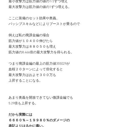
　最小攻撃力は筋力値の値の1/2ずつ増え
　最大攻撃力は筋力値の値の1ずつ増える。
　ここに装備のセット効果や奥義、
　パッシブスキルなどによりブーストが乗るので
　例えば私の廃課金編の場合
　筋力値が１０４００伸びたら
　最大攻撃力は８８０５０も増え
　筋力値の8.466倍の最大攻撃力を得られる。
　つまり廃課金編の最上の筋力値355029が
　血桜２０ターンによって倍化すると
　最大攻撃力はおよそ３００万も
　上昇することになる。
　あまり奥義を開放できてない微課金編でも
　5.29倍も上昇する。
だから実際には
　６６６０％～１９９８０％のダメージの
　表記よりはるかに痛い。