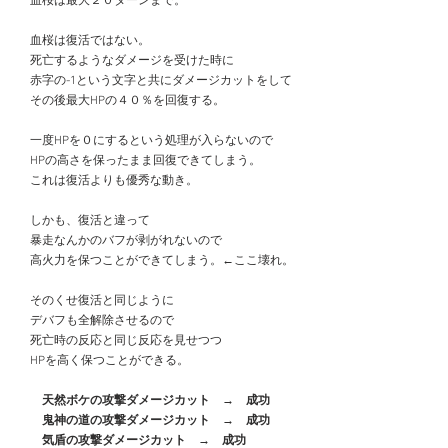
　血桜は最大２０ターンまで。
　血桜は復活ではない。
　死亡するようなダメージを受けた時に
　赤字の-1という文字と共にダメージカットをして
　その後最大HPの４０％を回復する。
　一度HPを０にするという処理が入らないので
　HPの高さを保ったまま回復できてしまう。
　これは復活よりも優秀な動き。
　しかも、復活と違って
　暴走なんかのバフが剥がれないので
　高火力を保つことができてしまう。←ここ壊れ。
　そのくせ復活と同じように
　デバフも全解除させるので
　死亡時の反応と同じ反応を見せつつ
　HPを高く保つことができる。
　天然ボケの攻撃ダメージカット　→　成功
　　鬼神の道の攻撃ダメージカット　→　成功
　　気盾の攻撃ダメージカット　→　成功