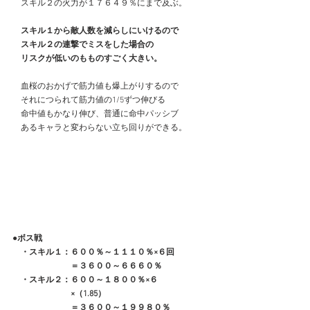
　スキル２の火力が１７６４９％にまで及ぶ。
スキル１から敵人数を減らしにいけるので
　スキル２の連撃でミスをした場合の
　リスクが低いのもものすごく大きい。
　血桜のおかげで筋力値も爆上がりするので
　それにつられて筋力値の1/5ずつ伸びる
　命中値もかなり伸び、普通に命中パッシブ
　あるキャラと変わらない立ち回りができる。
●ボス戦
　・スキル１：６００％～１１１０％×６回
　　　　　　　＝３６００～６６６０％
　・スキル２：６００～１８００％×６
　　　　　　　×（1.85）
　　　　　　　＝３６００～１９９８０％