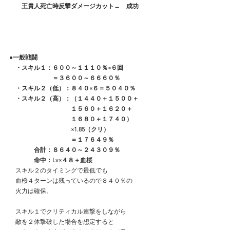
　　王貴人死亡時反撃ダメージカット→　成功
●一般戦闘
　・スキル１：６００～１１１０％×６回
　　　　　　　＝３６００～６６６０％
　・スキル２（低）：８４０×６＝５０４０％
　・スキル２（高）：（１４４０＋１５００＋
　　　　　　　　　　１５６０＋１６２０＋
　　　　　　　　　　１６８０＋１７４０）
　　　　　　　　　　×1.85（クリ）
　　　　　　　　　　＝１７６４９％
　　　　合計：８６４０～２４３０９％
　　　　命中：Lv×４８＋血桜
　スキル２のタイミングで最低でも
　血桜４ターンは残っているので８４０％の
　火力は確保。
　スキル１でクリティカル連撃をしながら
　敵を２体撃破した場合を想定すると