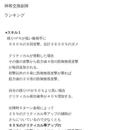
神将交換副将
ランキング
●スキル１
  残りHP％が低い敵相手に
　６００％の６回攻撃。合計３６００％のダメ
　クリティカルが発動した場合
　その後の攻撃から筋力値４倍の防御無視攻撃
　が毎回追加される。
　初撃以外の５発に防御無視攻撃が乗れば
　筋力値の２０倍の防御無視攻撃。
　自分の残りHPが５０％より高い場合
　クリティカル発生確率が４０％増加する。
　出陣時５ターン血桜によって
　２５％のクリティカル率アップの補助が
　さらについているので少なくとも
６５％のクリティカル率アップの