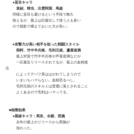
●盲目キャラ
　　　袁紹、韓当、出雲阿国、馬超
　　同様に盲目も避けるという手段で耐久
　　狙えるが、最上は応援出しで使う人も多い
　　ので残影で構えておいた方が良い。
●攻撃力が高い相手を狙った戦闘スタイル
　　　荊軻、竹中半兵衛、毛利元就、蘆屋道満
　　　最上対策で竹中半兵衛や芦屋道満などが
　　　一応最近リリースされてるが、最上の血桜復
活
　　　によってデバフ系ははがれてしまうので
　　　いまいちハマらない。血桜恐るべし。
　　　毛利元就のスキル１は普通に落とされること
　　　よくあるので毛利はハマってる。
■相乗効果
　　●風破キャラ：馬良、水鏡、西施
　　　去年の最上のリリースから西施が
　　　加わった。