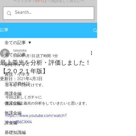
〜１ヶ月半で
VIP12
まで廃課金して廃人に〜
記事
全ての記事
teketeke
全ての記事
2021年4月1日
読了時間: 9分
最上義光を分析・評価しました！
副将キャラ
【２０２１年版】
裏技・小ネタ
更新日：
2021年4月2日
元宝消費検証
どうも！てけてけです。
廃課金編
今回は新しくガチャに
微課金編
並んだ最上義光の分析をしていきたいと思います。
無課金編
https://www.youtube.com/watch?
v=qrgfB6CXKI4
課金編
基礎知識編