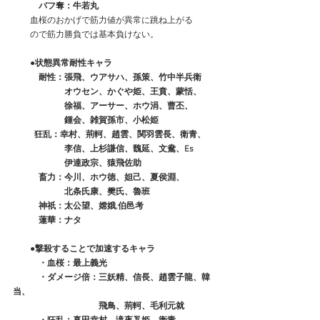
　　　バフ奪：牛若丸
　　血桜のおかげで筋力値が異常に跳ね上がる
　　ので筋力勝負では基本負けない。
●状態異常耐性キャラ
　　　耐性：張飛、ウアサハ、孫策、竹中半兵衛
　　　　　　オウセン、かぐや姫、王賁、蒙恬、
　　　　　　徐福、アーサー、ホウ涓、曹丕、
　　　　　　鍾会、雑賀孫市、小松姫
 　　 狂乱：幸村、荊軻、趙雲、関羽雲長、衛青、
　　　　　　李信、上杉謙信、魏延、文鴦、Es
　　　　　　伊達政宗、猿飛佐助
　　　畜力：今川、ホウ徳、妲己、夏侯淵、
　　　　　　北条氏康、樊氏、魯班
　　　神祇：太公望、嫦娥,伯邑考
　　　蓮華：ナタ
　　●撃殺することで加速するキャラ
　　　・血桜：最上義光
　　　・ダメージ倍：三妖精、信長、趙雲子龍、韓
当、
　　　　　　　　　　飛鳥、荊軻、毛利元就　