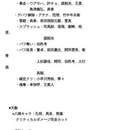
　　　・暴走：ウアサハ、許チョ、源頼光、王賁、
　　　　　　　島津義弘、典韋
  　　・デバフ解除：アテナ、范増、竹中半兵衛
　　　・雷鎧：典韋、長宗我部元親、曹真
　　　・スプラッシュ：司馬師、張飛、貂蝉、程
昱、
　　　　　　　　　　　源頼光
　　　・バフ奪い：伯邑考
　　　・バフ延長：董卓、前田慶次、関羽雲長、衛
青
　　　　　　　　　上杉謙信、関羽、伯邑考、土行
孫
　　　　　　　　　高順、
　　　・確定クリ：小早川秀秋、寧々
　　　・魂奪：卑弥呼、王貴人
■天敵
　　●八陣キャラ：孔明、馬良、郭嘉
　　　クリティカルダメージ完全カット