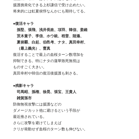
　　援護挑発化できる上杉謙信で受け止めたい。
　　将来的には虹夏侯惇なんかにも期待してる。
●復活キャラ
　　　孫堅、張飛、浅井長政、項羽、韓信、姜維
　　　茨木童子、李信、ホウ統、程普、陸遜、
　　　夏侯覇、白起、伯邑考、ナタ、真田幸村、
　　　（最上義光）、曹真
　　復活することで最上の血桜ターン数増加を
　　抑制できる。特にナタの蓮華致死無視は
　　ものすごく大きい。
　　真田幸村や韓信の復活後援護も刺さる。
　　●
残影キャラ
　　　司馬昭、孫権、徐晃、張宝、王貴人
　　　雑賀孫市
　　防御無視攻撃には援護などの
　　ダメージカット他に避けるという手段が
　　最近推されている。
　　さらに攻撃を避けてしまえば
　　クリが発動せず血桜のターン数も伸びない。