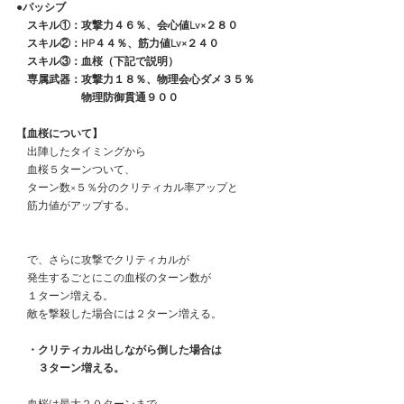
●パッシブ
　スキル①：攻撃力４６％、会心値Lv×２８０
　スキル②：HP４４％、筋力値Lv×２４０
　スキル③：血桜（下記で説明）
　専属武器：攻撃力１８％、物理会心ダメ３５％
　　　　　　物理防御貫通９００
【血桜について】　
　出陣したタイミングから
　血桜５ターンついて、
　ターン数×５％分のクリティカル率アップと
　筋力値がアップする。
　で、さらに攻撃でクリティカルが
　発生するごとにこの血桜のターン数が
　１ターン増える。
　敵を撃殺した場合には２ターン増える。
・クリティカル出しながら倒した場合は
　　３ターン増える。