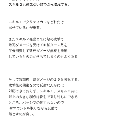
　スキル２も何気ない顔でぶっ壊れてる。
　スキル１でクリティカルをどれだけ
　出せているかが重要。
　またスキル２発動までに敵の攻撃で
　致死ダメージを受けて血桜ターン数を
　半分消費して致死ダメージ無視を発動
　していると火力が落ちてしまうのもよくある
　そして攻撃後、総ダメージの２５％吸収する。
　攻撃後の回復なので反射なんかには
　対応できておらず、スキル１、スキル２共に
　最上の大きな弱点は反射で返り討ちにできる
　ところ。パッシブの体力もないので
　HPマウントを取りながら反射で
　落とすのが良い。