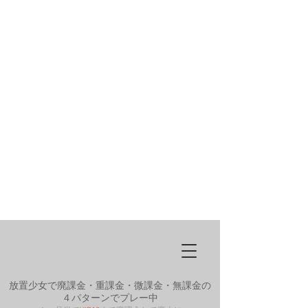
放置少女で廃課金・重課金・微課金・無課金の
４パターンでプレー中