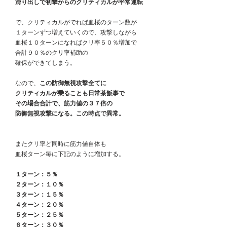
　滑り出しで初撃からのクリティカルが平常運転
　で、クリティカルがでれば血桜のターン数が
　１ターンずつ増えていくので、攻撃しながら
　血桜１０ターンになればクリ率５０％増加で
　合計９０％のクリ率補助の
　確保ができてしまう。
　なので、
この防御無視攻撃全てに
　クリティカルが乗ることも日常茶飯事で
　その場合合計で、筋力値の３７倍の
　防御無視攻撃になる。この時点で異常。
　またクリ率ど同時に筋力値自体も
　血桜ターン毎に下記のように増加する。
１ターン：５％
　２ターン：１０％
　３ターン：１５％
　４ターン：２０％
　５ターン：２５％
　６ターン：３０％