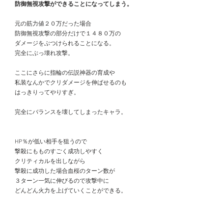
　防御無視攻撃ができることになってしまう。
　元の筋力値２０万だった場合
　防御無視攻撃の部分だけで１４８０万の
　ダメージをぶつけられることになる。
　完全にぶっ壊れ攻撃。
　ここにさらに指輪の伝説神器の育成や
　私装なんかでクリダメージを伸ばせるのも
　はっきりってやりすぎ。
　完全にバランスを壊してしまったキャラ。
　HP％が低い相手を狙うので
　撃殺にもものすごく成功しやすく
　クリティカルを出しながら
　撃殺に成功した場合血桜のターン数が
　３ターン一気に伸びるので攻撃中に
　どんどん火力を上げていくことができる。