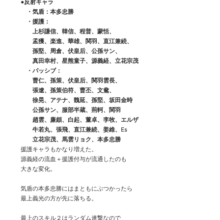
　　●反射キャラ
　　　・気盾：本多忠勝
　　　・援護：
　　　　上杉謙信、韓信、程普、蒙恬、
　　　　孟獲、楽進、華雄、関羽、直江兼続、
　　　　孫堅、周倉、伏皇后、公孫サン、
　　　　真田幸村、星熊童子、源義経、立花宗茂
　　　・パッシブ：
　　　　曹仁、孫策、伏皇后、関羽雲長、
　　　　張遼、孫策伯符、曹丕、文鴦、
　　　　徐晃、アテナ、魏延、孫堅、坂田金時
　　　　公孫サン、服部半蔵、荊軻、関羽
　　　　趙雲、廉頗、白起、董卓、李牧、エルザ
　　　　牛若丸、張飛、直江兼続、姜維、Es
　　　　立花宗茂、馬雲リョク、本多忠勝
　　援護キャラもかなり増えた。
　　源義経の流血＋援護付与が流通したのも
　　大きな変化。
　　気盾の本多忠勝にはまともにぶつかったら
　　最上義光の方が先に落ちる。
　　最上のスキル２はランダム連撃なので