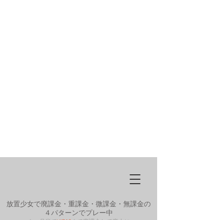
放置少女で廃課金・重課金・微課金・無課金の
４パターンでプレー中