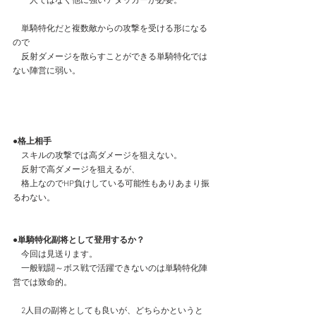
　一人ではなく他に強いアタッカーが必要。　 
　単騎特化だと複数敵からの攻撃を受ける形になる
ので
　反射ダメージを散らすことができる単騎特化では
ない陣営に弱い。
●格上相手
　スキルの攻撃では高ダメージを狙えない。
　反射で高ダメージを狙えるが、
　格上なのでHP負けしている可能性もありあまり振
るわない。
●単騎特化副将として登用するか？
　今回は見送ります。
　一般戦闘～ボス戦で活躍できないのは単騎特化陣
営では致命的。
　2人目の副将としても良いが、どちらかというと