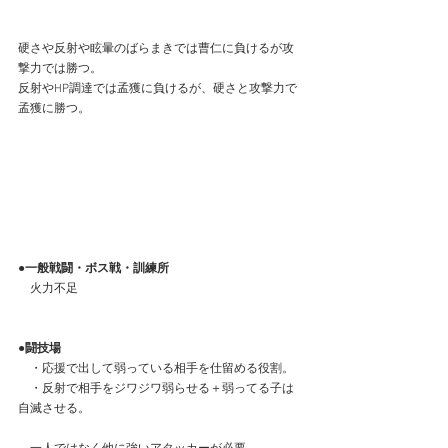
硬さや反射や眩暈のばらまきでは曹仁に負けるが攻
撃力では勝つ。
反射やHP調達では孟獲に負けるが、硬さと攻撃力で
孟獲に勝つ。
●一般戦闘・ボス戦・訓練所
　火力不足
●闘技場
　・応援で出して弱っている相手を仕留める役割。
　・反射で相手をジワジワ弱らせる＋弱ってる子は
自滅させる。