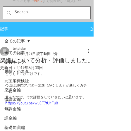
〜１ヶ月半で
VIP12
まで廃課金して廃人に〜
記事
全ての記事
teketeke
全ての記事
2019年6月21日
読了時間: 2分
楽進について分析・評価しました。
副将キャラ
更新日：
2019年6月30日
裏技・小ネタ
どうも！てけてけです。
元宝消費検証
今回はUR閃アバター楽進（がくしん）が新しくガチ
廃課金編
ャに
並んだので、その評価をしていきたいと思います。
微課金編
https://youtu.be/wuCT7tUrFu8
無課金編
課金編
基礎知識編