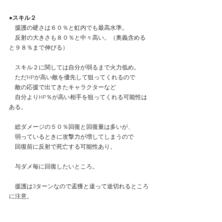
●スキル２
　援護の硬さは６０％と虹内でも最高水準。
　反射の大きさも８０％と中々高い。（奥義含める
と９８％まで伸びる）
　スキル２に関しては自分が弱るまで火力低め。
　ただHPが高い敵を優先して狙ってくれるので
　敵の応援で出てきたキャラクターなど
　自分よりHP％が高い相手を狙ってくれる可能性は
ある。　
　総ダメージの５０％回復と回復量は多いが、
　弱っているときに攻撃力が増してしまうので
　回復前に反射で死亡する可能性あり。
　与ダメ毎に回復したいところ。
　援護は3ターンなので孟獲と違って途切れるところ
に注意。