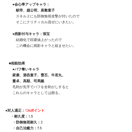
　　●会心率アップキャラ：
　　　献帝、趙公明、座敷童子
　　　スキル２にも防御無視攻撃が付いたので
　　　そこにクリティカル混ぜにいきたい。
●残影付与キャラ：張宝
　　　結婚化で回避値上がったので
　　　この機会に残影キャラと組ませたい。
■相殺効果
　　●バフ奪いキャラ
　　家康、酒呑童子、曹丕、牛若丸、
　　董卓、高順、司馬懿
　　毛利が先手でバフを全剥がしすると
　　これらのキャラとしては困る。
●対人適正：
134ポイント
 　 ・耐久度：1.5
　　・防御無視耐久：2
　　・自己治癒力：7.5