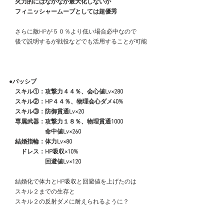
　火力的にはなかなか最大化しないが
　フィニッシャームーブとしては超優秀
　さらに敵HPが５０％より低い場合必中なので
　後で説明するが戦役などでも活用することが可能
●パッシブ
　スキル①：攻撃力４４％、会心値Lv×280
　スキル②：HP４４％、物理会心ダメ40%
　スキル③：防御貫通Lv×20
　専属武器：攻撃力１８％、物理貫通1000
　　　　　　命中値Lv×260
　結婚指輪：体力Lv×80
　　ドレス：HP吸収×10%
　　　　　　回避値Lv×120
　結婚化で体力とHP吸収と回避値を上げたのは
　スキル２までの生存と
　スキル２の反射ダメに耐えられるように？