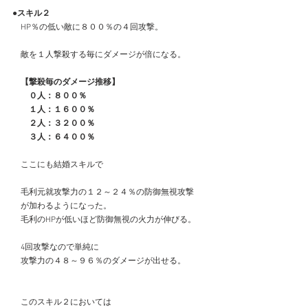
●スキル２
　HP％の低い敵に８００％の４回攻撃。
　敵を１人撃殺する毎にダメージが倍になる。
【撃殺毎のダメージ推移】
　　０人：８００％
　　１人：１６００％
　　２人：３２００％
　　３人：６４００％
　ここにも結婚スキルで
　毛利元就攻撃力の１２～２４％の防御無視攻撃
　が加わるようになった。
　毛利のHPが低いほど防御無視の火力が伸びる。
　4回攻撃なので単純に
　攻撃力の４８～９６％のダメージが出せる。
　このスキル２においては