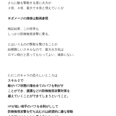
　さらに敵を撃殺する度に火力が
　２倍、４倍、最大で８倍と増えていくが
※ダメージの推移は動画参照
　検証結果、この倍率も
　しっかり防御無視攻撃に乗る。
　とはいうものの撃殺を繋げることが
　結構難しいスキルなので、最大火力化は
　ロマン砲だと思ってもらってよい、滅多にない。
　ただこのキャラの恐ろしいところは
スキル２で
　敵がバフ状態の場合全てのバフを剥がす
　ことができ、援護などの防御無視攻撃対策を
　越えていくことができてしまうということ。
HPが低い相手のバフを全剥がしして
　防御無視攻撃を打ち込むのは絶望的に嫌な挙動