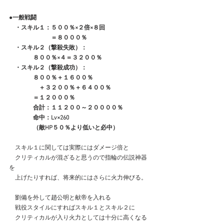
●一般戦闘
　・スキル１：５００％×２倍×８回
　　　　　　　＝８０００％
　・スキル２（撃殺失敗）：
　　　　８００％×４＝３２００％
　・スキル２（撃殺成功）：
　　　　８００％＋１６００％
　　　　　＋３２００％＋６４００％
　　　　＝１２０００％
　　　　合計：１１２００～２００００％
　　　　命中：Lv×260
　　　　（敵HP５０％より低いと必中）
　スキル１に関しては実際にはダメージ倍と
　クリティカルが混ざると思うので指輪の伝説神器
を
　上げたりすれば、将来的にはさらに火力伸びる。
　劉備を外して趙公明と献帝を入れる
　戦役スタイルにすればスキル１とスキル２に
　クリティカルが入り火力としては十分に高くなる