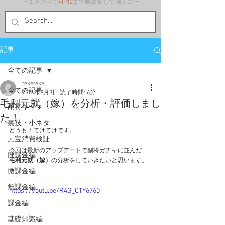
〜１ヶ月半で
VIP12
まで廃課金して廃人に〜
記事
全ての記事
teketeke
全ての記事
2021年9月8日
読了時間: 6分
毛利元就（嫁）を分析・評価しまし
副将キャラ
た！
裏技・小ネタ
どうも！てけてけです。
元宝消費検証
今回は最新のアップデートで副将ガチャに並んだ
廃課金編
毛利元就（嫁）
の分析をしていきたいと思います。
微課金編
無課金編
https://youtu.be/R4G_CTY6760
課金編
基礎知識編