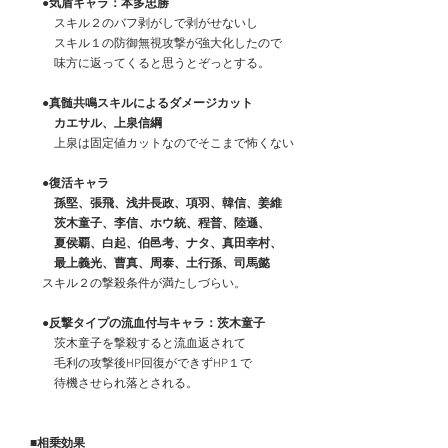
●気盾キャラ：本多忠勝
　　　スキル２のバフ剥がしで剥がせないし
　　　スキル１の防御無視攻撃が強大化したので
　　　味方に返ってくると思うとぞっとする。
●真髄共鳴スキルによるダメージカット
　　　カエサル、上泉信綱
　　　上泉は固定値カットなのでそこまで怖くない
●復活キャラ
　　　孫堅、張飛、浅井長政、項羽、韓信、姜維
　　　茨木童子、李信、ホウ統、程普、陸遜、
　　　夏侯覇、白起、伯邑考、ナタ、真田幸村、
　　　最上義光、曹真、周泰、土行孫、司馬懿
　　スキル２の撃殺条件が満たしづらい。　　
●反撃タイプの流血付与キャラ：茨木童子
　　　茨木童子を撃殺すると流血返されて
　　　毛利の攻撃後HP回復ができずHP１で
　　　待機させられ落とされる。
■相乗効果