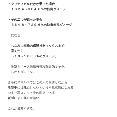
　・クリティカルだけが乗った場合
　　１８２.４～３６４.８％の防御ダメージ
　・その二つが乗った場合
　　３６４.８～７２９.６％の防御無視ダメージ
　　になる。
　ちなみに指輪の伝説神器マックスまで
　　育てたら
　　５１８～１０３６％のダメージ。
　　攻撃力ベース防御無視攻撃最強キャラ。
　　しかもダントツ。
　さらにスキル１ではこの火力を誇りながら
　攻撃中には死亡しないという不死状態になれる
　つまり高火力キャラの弱点である
　反射による死亡が無い。
　これが優秀すぎる。