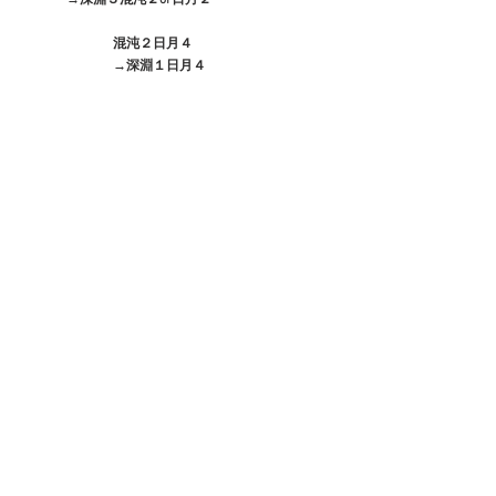
　　　　　　　混沌２日月４
　　　　　　　→深淵１日月４　　
　◆宝石左：敏捷、最大、物貫、命中or会心
　◆宝石右：HP、体力、物防、法防
　◆強化：武、鎧、兜、腰、副
　◆無双神器：武、副、指＞兜、腰、鎧
　◆伝説神器：武、指＞兜、腰＞副＞鎧
●傾国・群雄・戦姫：
6ポイント
　・単発突破：10
　・継続突破：6
　・爆弾処理：10
　・単発守城：1
  ・継続守城：1
　・城門矢塔：9
　・戦姫速さ：5