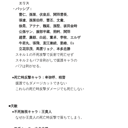
　　　　エリス
　　・パッシブ：
　　　　曹仁、孫策、伏皇后、関羽雲長、
　　　　張遼、孫策伯符、曹丕、文鴦、
　　　　徐晃、アテナ、魏延、孫堅、坂田金時
　　　　公孫サン、服部半蔵、荊軻、関羽
　　　　趙雲、廉頗、白起、董卓、李牧、エルザ
　　　　牛若丸、張飛、直江兼続、姜維、Es
　　　　立花宗茂、馬雲リョク、本多忠勝
　　　スキル１の不死攻撃で反射で死亡せず
　　　スキル２もバフ全剥がしで援護キャラの
　　　バフは剥がせる。
●死亡時反撃キャラ：卑弥呼、程普
　　　援護でもダメージカットできない
　　　これらの死亡時反撃ダメージでも死亡しない
■天敵
　　●不死無視キャラ：王貴人
　　　なぜか王貴人の死亡時反撃で落ちてしまう。