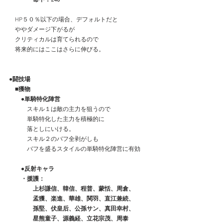
　HP５０％以下の場合、デフォルトだと
　ややダメージ下がるが
　クリティカルは育てられるので
　将来的にはここはさらに伸びる。
●闘技場
　■獲物
　　●単騎特化陣営
　　　スキル１は敵の主力を狙うので
　　　単騎特化した主力を積極的に
　　　落としにいける。
　　　スキル２のバフ全剥がしも
　　　バフを盛るスタイルの単騎特化陣営に有効
　●反射キャラ
　　・援護：
　　　　上杉謙信、韓信、程普、蒙恬、周倉、
　　　　孟獲、楽進、華雄、関羽、直江兼続、
　　　　孫堅、伏皇后、公孫サン、真田幸村、
　　　　星熊童子、源義経、立花宗茂、周泰