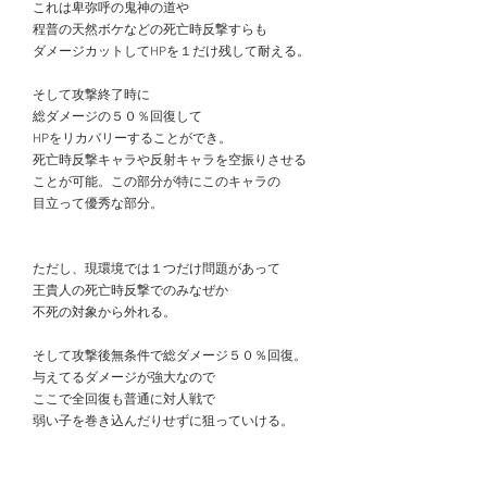
　これは卑弥呼の鬼神の道や
　程普の天然ボケなどの死亡時反撃すらも
　ダメージカットしてHPを１だけ残して耐える。
　そして攻撃終了時に
　総ダメージの５０％回復して
　HPをリカバリーすることができ。
　死亡時反撃キャラや反射キャラを空振りさせる
　ことが可能。この部分が特にこのキャラの
　目立って優秀な部分。
　ただし、現環境では１つだけ問題があって
　王貴人の死亡時反撃でのみなぜか
　不死の対象から外れる。
　そして攻撃後無条件で総ダメージ５０％回復。
　与えてるダメージが強大なので
　ここで全回復も普通に対人戦で
　弱い子を巻き込んだりせずに狙っていける。