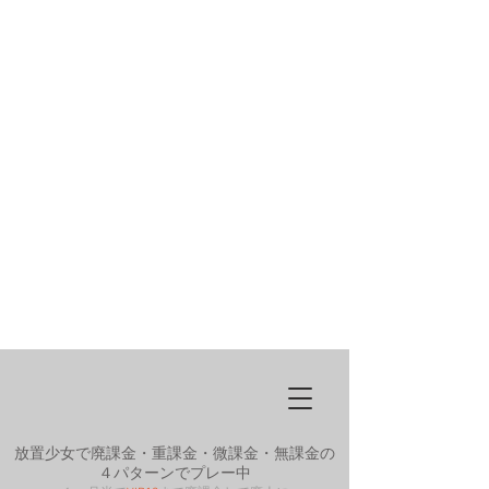
放置少女で廃課金・重課金・微課金・無課金の
４パターンでプレー中