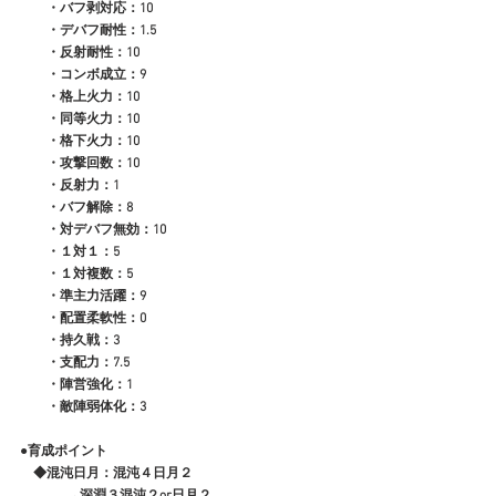
　　・バフ剥対応：10
　　・デバフ耐性：1.5
　　・反射耐性：10
　　・コンボ成立：9
　　・格上火力：10
　　・同等火力：10
　　・格下火力：10
　　・攻撃回数：10
　　・反射力：1
　　・バフ解除：8
　　・対デバフ無効：10
　　・１対１：5
　　・１対複数：5
　　・準主力活躍：9
　　・配置柔軟性：0
　　・持久戦：3
　　・支配力：7.5
　　・陣営強化：1
　　・敵陣弱体化：3
●育成ポイント
　◆混沌日月：混沌４日月２
              →深淵３混沌２or日月２