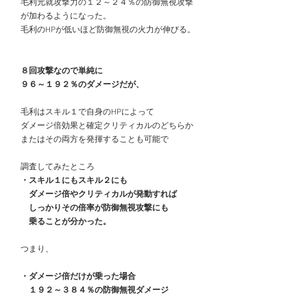
　毛利元就攻撃力の１２～２４％の防御無視攻撃
　が加わるようになった。
　毛利のHPが低いほど防御無視の火力が伸びる。
　８回攻撃なので単純に
　９６～１９２％のダメージだが、
　毛利はスキル１で自身のHPによって
　ダメージ倍効果と確定クリティカルのどちらか
　またはその両方を発揮することも可能で
　調査してみたところ
・スキル１にもスキル２にも
　　ダメージ倍やクリティカルが発動すれば
　　しっかりその倍率が防御無視攻撃にも
　　乗ることが分かった。
　つまり、
・ダメージ倍だけが乗った場合
　　１９２～３８４％の防御無視ダメージ