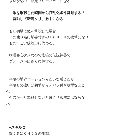
　攻撃が必中、確定クリティカルになる。
　・敵を撃殺した瞬間から狂乱化条件発動する？
　　発動して確定クリ、必中になる。
　もし初撃で敵を撃殺した場合
　その他３名に撃砕付きの１８００％の攻撃になり
　ものすごい破壊力に代わる。
　物理会心ダメなので指輪の伝説神器で
　ダメージ％はさらに伸びる。
　半蔵の撃砕バージョンみたいな感じだが
　半蔵との違いは初撃からデバフ付き攻撃なとこ
ろ。
　そのかわり撃殺しないと確クリ状態にはならな
い。
●スキル２
　敵６名に６４０％の攻撃。