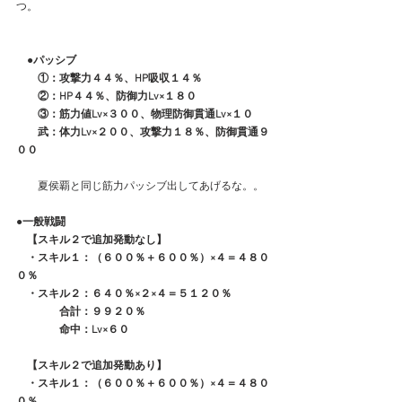
つ。
　●パッシブ
　　①：攻撃力４４％、HP吸収１４％
　　②：HP４４％、防御力Lv×１８０
　　③：筋力値Lv×３００、物理防御貫通Lv×１０
　　武：体力Lv×２００、攻撃力１８％、防御貫通９
００
　　夏侯覇と同じ筋力パッシブ出してあげるな。。
●一般戦闘
　【スキル２で追加発動なし】
　・スキル１：（６００％＋６００％）×４＝４８０
０％
　・スキル２：６４０％×２×４＝５１２０％
　　　　合計：９９２０％
　　　　命中：Lv×６０
　【スキル２で追加発動あり】
　・スキル１：（６００％＋６００％）×４＝４８０
０％