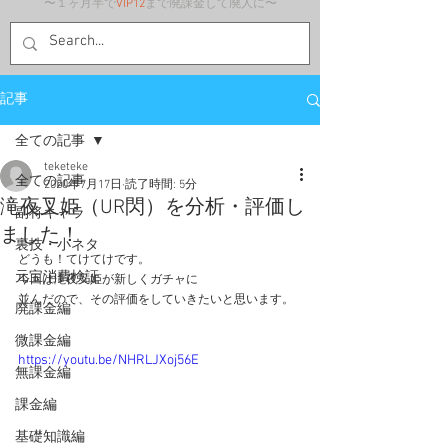
〜１ヶ月半で
VIP12
まで廃課金して廃人に〜
記事
全ての記事
teketeke
全ての記事
2020年7月17日
読了時間: 5分
滝夜叉姫（UR閃）を分析・評価し
副将キャラ
ました！
裏技・小ネタ
どうも！てけてけです。
元宝消費検証
今回は滝夜叉姫が新しくガチャに
並んだので、その評価をしていきたいと思います。
廃課金編
微課金編
https://youtu.be/NHRLJXoj56E
無課金編
課金編
基礎知識編