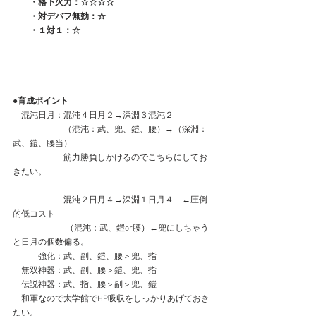
　　・格下火力：☆☆☆☆
　　・対デバフ無効：☆
　　・１対１：☆
●育成ポイント
　混沌日月：混沌４日月２→深淵３混沌２
　　　　　　（混沌：武、兜、鎧、腰）→（深淵：
武、鎧、腰当）
　　　　　　筋力勝負しかけるのでこちらにしてお
きたい。
　　　　　　混沌２日月４→深淵１日月４　←圧倒
的低コスト
　　　　　　（混沌：武、鎧or腰）←兜にしちゃう
と日月の個数偏る。
　　　強化：武、副、鎧、腰＞兜、指
　無双神器：武、副、腰＞鎧、兜、指
　伝説神器：武、指、腰＞副＞兜、鎧
　和軍なので太学館でHP吸収をしっかりあげておき
たい。