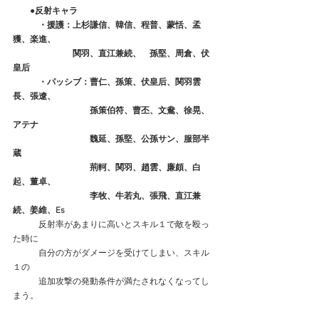
●反射キャラ
　　　・援護：上杉謙信、韓信、程普、蒙恬、孟
獲、楽進、
　　　　　　　関羽、直江兼続、　孫堅、周倉、伏
皇后
　　　・パッシブ：曹仁、孫策、伏皇后、関羽雲
長、張遼、
　　　　　　　　　孫策伯符、曹丕、文鴦、徐晃、
アテナ
　　　　　　　　　魏延、孫堅、公孫サン、服部半
蔵
　　　　　　　　　荊軻、関羽、趙雲、廉頗、白
起、董卓、
　　　　　　　　　李牧、牛若丸、張飛、直江兼
続、姜維、Es
　　　反射率があまりに高いとスキル１で敵を殴っ
た時に
　　　自分の方がダメージを受けてしまい、スキル
１の
　　　追加攻撃の発動条件が満たされなくなってし
まう。