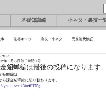
基礎知識編
小ネタ・裏技一
記事
副将キャラ
裏技・小ネタ
元宝消費検証
eketeke
課金編
微課金編
無課金編
課金編
基礎知識編
019年10月29日
読了時間: 1分
課金貂蝉編は最後の投稿になります
金貂蝉編は
将交換副将
ランキング
から課金貂蝉編に切り替わります。
://youtu.be/-LOIodBTTFg