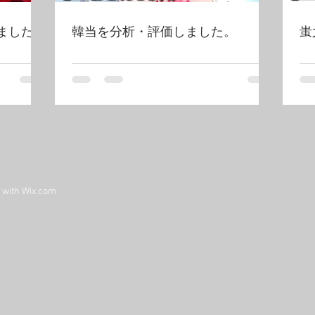
ました！
韓当を分析・評価しました。
蚩
d with
Wix.com