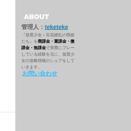
ABOUT
管理人：
teketeke
『放置少女～百花繚乱の萌姫
たち』を
廃課金・重課金・微
課金・無課金
で実際にプレー
している経験を元に、放置少
女の攻略情報のシェアをして
いきます。
お問い合わせ