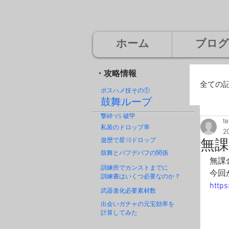
ホーム
ブログ
・攻略情報
全ての
ボスハメ技その
①
鼓舞ループ
撃砕 VS 破甲
t
廃
私装のドロップ率
2
遊歴で星10ドロップ
無
鼓舞とバフデバフの関係
無課
神
訓練所でカンストまでに
今回
訓練書はいくつ必要なのか？
https
武器進化必要素材数
出会いガチャの元宝効率を
計算してみた