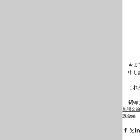
今ま
申し
これ
貂蝉
無課金編
課金編