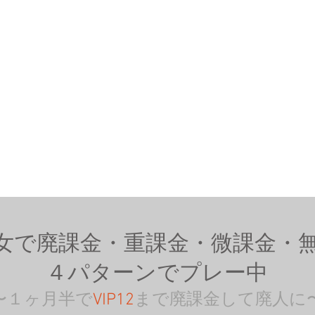
女で廃課金・重課金・微課金・
４パターンでプレー中
〜１ヶ月半で
VIP12
まで廃課金して廃人に