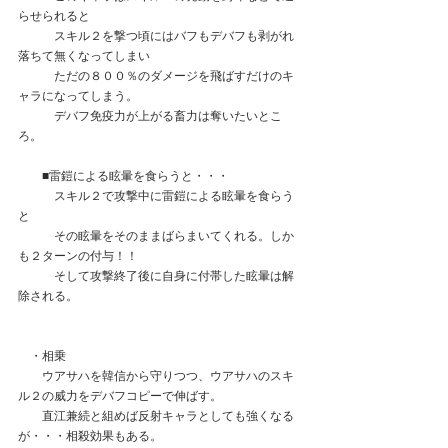
らせられると
　　　スキル２を撃つ頃にはバフもデバフも剥がれ
落ちて無くなってしまい
　　　ただの８００％のダメージを飛ばすだけのキ
ャラになってしまう。
　　　デバフ免疫力が上がる畜力は奪いたいとこ
ろ。
　　■雷鎧による眩暈を食らうと・・・
　　　スキル２で攻撃中に雷鎧による眩暈を食らう
と
　　　その眩暈をそのままばらまいてくれる。しか
も２ターンの付与！！
　　　そして攻撃終了後に自身に付帯した眩暈は解
除される。
　・相乗
　　ウアサハを韓信から守りつつ、ウアサハのスキ
ル２の威力をデバフコピーで伸ばす。
　　直江兼続と組めば反射キャラとしても強くなる
が・・・相殺効果もある。