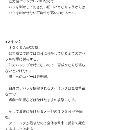
　筋力値パッシブLv×200なので
　バフを剥がしておきたい筋力バカなキャラからは
　バフを剥がせない可能性が高いのがネック。
●スキル２
　８００％の6名攻撃。
　知力勝負で勝てば自分に付帯している全てのデバ
フを相手に付与する。
　知力パッシブが特にないので、育成かなり頑張ら
ないといけない。
　謀士へのコピーは最難関。
　自身のデバフが解除されるタイミングは全攻撃後
なので
　虚弱の影響などは受けたままの攻撃になる。
　そして最後に受けたダメージの３０％分HPを回
復。
　タイミングが最後なので全体攻撃中に反射で死亡
するリスクはある。