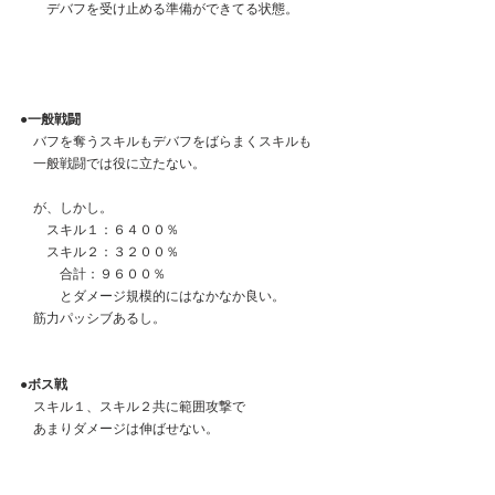
　　デバフを受け止める準備ができてる状態。
●一般戦闘
　バフを奪うスキルもデバフをばらまくスキルも
　一般戦闘では役に立たない。
　が、しかし。
　　スキル１：６４００％
　　スキル２：３２００％
　　　合計：９６００％
　　　とダメージ規模的にはなかなか良い。
　筋力パッシブあるし。
●ボス戦
　スキル１、スキル２共に範囲攻撃で
　あまりダメージは伸ばせない。