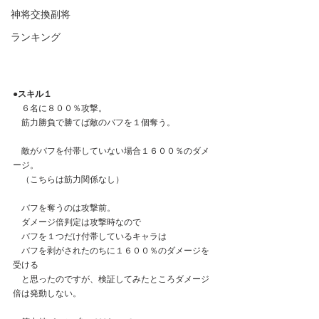
神将交換副将
ランキング
●スキル１
　６名に８００％攻撃。
　筋力勝負で勝てば敵のバフを１個奪う。
　敵がバフを付帯していない場合１６００％のダメ
ージ。
　（こちらは筋力関係なし）
　バフを奪うのは攻撃前。
　ダメージ倍判定は攻撃時なので
　バフを１つだけ付帯しているキャラは
　バフを剥がされたのちに１６００％のダメージを
受ける
　と思ったのですが、検証してみたところダメージ
倍は発動しない。