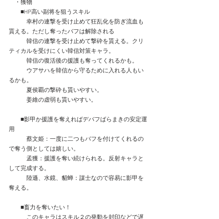
　・獲物
　　■HP高い副将を狙うスキル
　　　幸村の連撃を受け止めて狂乱化を防ぎ流血も
貰える。ただし奪ったバフは解除される
　　　韓信の連撃を受け止めて撃砕を貰える。クリ
ティカルを受けにくい韓信対策キャラ。 
　　　韓信の復活後の援護も奪ってくれるかも。
　　　ウアサハを韓信から守るために入れる人もい
るかも。
　　　夏侯覇の撃砕も貰いやすい。
　　　姜維の虚弱も貰いやすい。
　　■影甲か援護を奪えればデバフばらまきの安定運
用
　　　蔡文姫：一度に二つもバフを付けてくれるの
で奪う側としては嬉しい。　
　　　孟獲：援護を奪い続けられる。反射キャラと
して完成する。
　　　陸遜、水鏡、貂蝉：謀士なので容易に影甲を
奪える。
　　■畜力を奪いたい！
　　　このキャラはスキル２の発動を封印などで遅