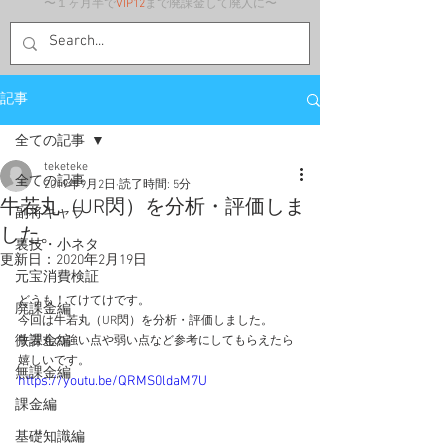
〜１ヶ月半で
VIP12
まで廃課金して廃人に〜
記事
全ての記事
teketeke
全ての記事
2019年9月2日
読了時間: 5分
牛若丸（UR閃）を分析・評価しま
副将キャラ
した。
裏技・小ネタ
更新日：
2020年2月19日
元宝消費検証
どうも！てけてけです。
廃課金編
今回は牛若丸（UR閃）を分析・評価しました。
微課金編
牛若丸の強い点や弱い点など参考にしてもらえたら
嬉しいです。
無課金編
https://youtu.be/QRMS0ldaM7U
課金編
基礎知識編