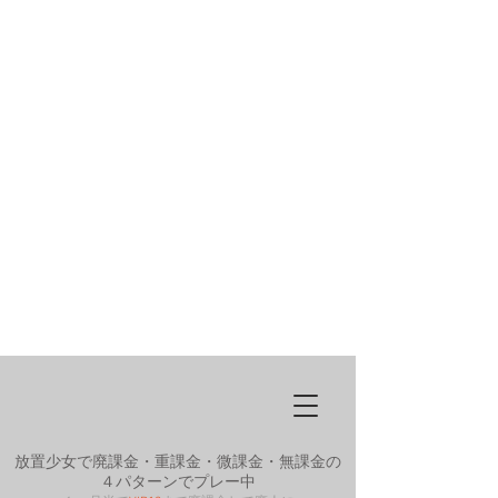
放置少女で廃課金・重課金・微課金・無課金の
４パターンでプレー中