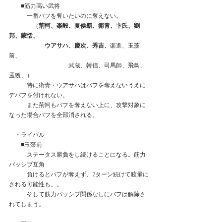
　　■筋力高い武将
　　　一番バフを奪いたいのに奪えない。
　　　　（
荊軻、楽毅、夏侯覇、衛青、卞氏、劉
邦、蒙恬、
　　　　　　ウアサハ、慶次、秀吉、
楽進、玉藻
前、
　　　　　　　　　　武蔵、韓信、司馬師、飛鳥、
孟獲、）
　　　特に衛青・ウアサハはバフを奪えないうえに
デバフを付けれない。
　　　また荊軻もバフを奪えない上に、攻撃対象に
なった場合バフを全部消される。
　・ライバル
　　■玉藻前
　　　ステータス勝負をし続けることになる。筋力
パッシブ互角
　　　負けるとバフが奪えず、2ターン続けて眩暈に
される可能性も。。
　　　そして筋力パッシブ関係なしにバフは解除さ
れてしまう。