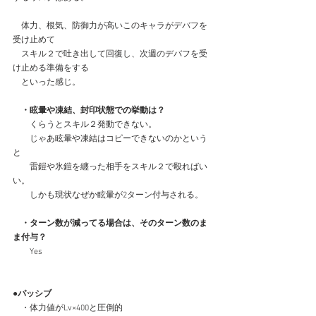
　体力、根気、防御力が高いこのキャラがデバフを
受け止めて
　スキル２で吐き出して回復し、次週のデバフを受
け止める準備をする
　といった感じ。
　・眩暈や凍結、封印状態での挙動は？
　　くらうとスキル２発動できない。
　　じゃあ眩暈や凍結はコピーできないのかという
と
　　雷鎧や氷鎧を纏った相手をスキル２で殴ればい
い。
　　しかも現状なぜか眩暈が2ターン付与される。
　・ターン数が減ってる場合は、そのターン数のま
ま付与？
　　Yes
●パッシブ
　・体力値がLv×400と圧倒的