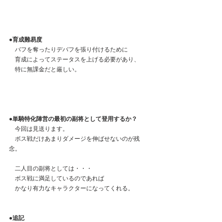
●育成難易度
　バフを奪ったりデバフを張り付けるために
　育成によってステータスを上げる必要があり、
　特に無課金だと厳しい。
●単騎特化陣営の最初の副将として登用するか？
　今回は見送ります。
　ボス戦だけあまりダメージを伸ばせないのが残
念。
　二人目の副将としては・・・
　ボス戦に満足しているのであれば
　かなり有力なキャラクターになってくれる。
●追記