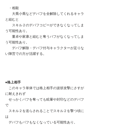
　・相殺
　　大喬小喬などデバフを全解除してくれるキャラ
と組むと
　　スキル２のデバフコピーができなくなってしま
う可能性あり。
　　董卓や家康と組むと奪うバフがなくなってしま
う可能性あり。
　　デバフ解除・デバフ付与キャラクターが足りな
い陣営での方が活躍する。
●格上相手
　このキャラ単体では格上相手の波状攻撃にさすが
に耐えきれず
　せっかくバフを奪っても眩暈や封印などのデバフ
で
　スキル２を送らされることでスキル２を撃つ頃に
は
　デバフもバフもなくなっている可能性あり。