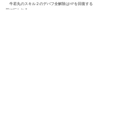
　牛若丸のスキル２のデバフ全解除はHPを回復する
前に行われる。
　なので流血デバフを付帯していた場合もしっかり
HP回復できる。　
　牛若丸のデバフコピーで燃焼を付与する場合、
　ダメージは牛若丸が受けたダメージを元に計算さ
れる。
副将キャラ
コメント