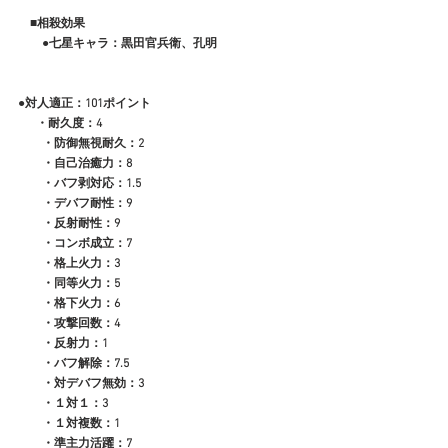
　■相殺効果
　　●七星キャラ：黒田官兵衛、孔明
●対人適正：101ポイント
 　 ・耐久度：4
　　・防御無視耐久：2
　　・自己治癒力：8
　　・バフ剥対応：1.5
　　・デバフ耐性：9
　　・反射耐性：9
　　・コンボ成立：7
　　・格上火力：3
　　・同等火力：5
　　・格下火力：6
　　・攻撃回数：4
　　・反射力：1
　　・バフ解除：7.5
　　・対デバフ無効：3
　　・１対１：3
　　・１対複数：1
　　・準主力活躍：7