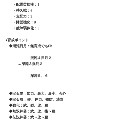
　　・配置柔軟性：1
　　・持久戦：4
　　・支配力：3
　　・陣営強化：8
　　・敵陣弱体化：3
●育成ポイント
　◆混沌日月：無育成でもOK
　　　　　　　混沌４日月２
              →深淵３混沌２
　　　　　　　深淵５、６
　◆宝石左：知力、最大、最小、会心
　◆宝石右：HP、体力、物防、法防
　◆強化：武、鎧、兜、腰
　◆無双神器：武、兜、指＞腰
　◆伝説神器：武＞兜＞腰