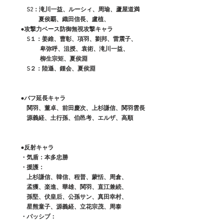
　　　S2：滝川一益、ルーシィ、周瑜、蘆屋道満
　　　　　夏侯覇、織田信長、盧植、
　　●攻撃力ベース防御無視攻撃キャラ
　　　S１：姜維、曹彰、項羽、劉邦、雷震子、
　　　　　 卑弥呼、沮授、袁術、滝川一益、
　　　　　 柳生宗矩、夏侯淵
　　　S２：陸遜、鍾会、夏侯淵
●バフ延長キャラ
　　　関羽、董卓、前田慶次、上杉謙信、関羽雲長
　　　源義経、土行孫、伯邑考、エルザ、高順
　　●反射キャラ
　　・気盾：本多忠勝
　　・援護：
　　　上杉謙信、韓信、程普、蒙恬、周倉、
　　　孟獲、楽進、華雄、関羽、直江兼続、
　　　孫堅、伏皇后、公孫サン、真田幸村、
　　　星熊童子、源義経、立花宗茂、周泰
　　・パッシブ：