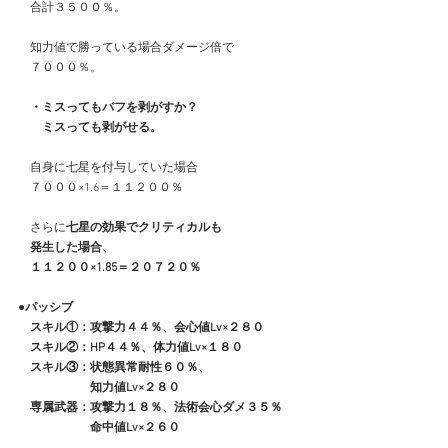
　合計３５００％。
　知力値で勝っている場合ダメージ倍で
　７０００％。
　・ミスってもバフを剥がすか？
　　ミスっても剥がせる。
　自身に七星を付与していた場合
　７０００×1.6＝１１２００％
　さらに
七星の効果でクリティカルも
　発生した場合、
　１１２００×1.85＝２０７２０％
●パッシブ
　スキル①：攻撃力４４％、会心値Lv×２８０
　スキル②：HP４４％、体力値Lv×１８０
　スキル③：状態異常耐性６０％、
　　　　　　知力値Lv×２８０
　専属武器：攻撃力１８％、法術会心ダメ３５％
　　　　　　命中値Lv×２６０