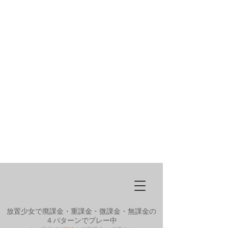
放置少女で廃課金・重課金・微課金・無課金の
４パターンでプレー中