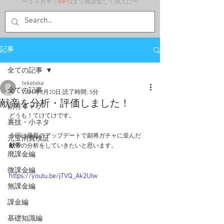
〜１ヶ月半で
VIP12
まで廃課金して廃人に〜
記事
全ての記事
teketeke
全ての記事
2021年8月20日
読了時間: 5分
献帝を分析・評価しました！
副将キャラ
どうも！てけてけです。
裏技・小ネタ
今回は最新のアップデートで副将ガチャに並んだ
元宝消費検証
献帝
の分析をしていきたいと思います。
廃課金編
微課金編
https://youtu.be/jTVQ_Ak2UIw
無課金編
課金編
基礎知識編