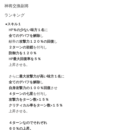
神将交換副将
ランキング
●スキル１
HP％の少ない味方１名
に
全てのデバフを解除
し
　献帝の
攻撃力１２０％の回復
し
２ターンの岩鎧
を付与し
　防御力を１２０％
　HP最大回復率を５％
　上昇させる。
　さらに
最大攻撃力が高い味方１名
に
全てのデバフを解除
し
自身攻撃力の１００％回復
させ
４ターンの七星
を付与し
攻撃力をターン数×１５％
　クリティカル率をターン数×１５％
　上昇させる。
４ターンなのでそれぞれ
　６０％の上昇。