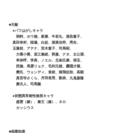
　■天敵
　　●バフはがしキャラ
　　　荊軻、ホウ徳、家康、牛若丸、酒呑童子、
   　 真田幸村、陸遜、白起、孫策伯符、秀吉、
   　 玉藻前、アテナ、茨木童子、司馬昭、
　　　大喬小喬、直江兼続、郭嘉、ナタ、太公望、
　　　卑弥呼、李典、ノエル、北条氏康、張宝、
　　　西施、馬雲リョク、毛利元就、霧隠才蔵、
　　　樊氏、ウェンディ、袁術、猿飛佐助、高順
　　　真宮寺さくら、丹羽長秀、劉表、九鬼嘉隆
　　　糜夫人、司馬懿
　　●状態異常耐性無視キャラ
　　　趙雲（嫁）、秦王（嫁）、ネロ
　　　カッシウス
　■相乗効果