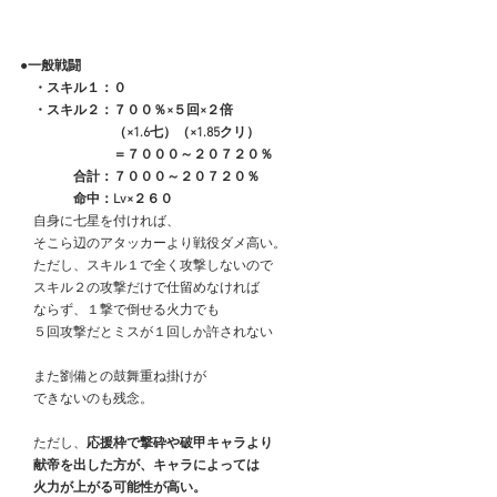
●一般戦闘
　・スキル１：０
　・スキル２：７００％×５回×２倍
　　　　　　　（×1.6七）（×1.85クリ）
　　　　　　　＝７０００～２０７２０％
　　　　合計：７０００～２０７２０％
　　　　命中：Lv×２６０
　自身に七星を付ければ、
　そこら辺のアタッカーより戦役ダメ高い。
　ただし、スキル１で全く攻撃しないので
　スキル２の攻撃だけで仕留めなければ
　ならず、１撃で倒せる火力でも
　５回攻撃だとミスが１回しか許されない
　また劉備との鼓舞重ね掛けが
　できないのも残念。
　ただし、
応援枠で撃砕や破甲キャラより
　献帝を出した方が、キャラによっては
　火力が上がる可能性が高い。