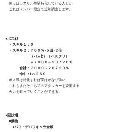
　例えばカエサル単騎特化している人とか
　これはメンバー限定で追加調査します。
●ボス戦
　・スキル１：０
　・スキル２：７００％×５回×２倍
　　　　　　　（×1.6七）（×1.85クリ）
　　　　　　　＝７０００～２０７２０％
　　　　合計：７０００～２０７２０％
　　　　命中：Lv×２６０
　ボス戦は特化すれば実はかなり強い。
　これもまたそこら辺のアタッカーを凌駕する
　火力を狙っていくことができる。
●闘技場
　■獲物
　　●バフ・デバフキャラ全般