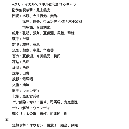
　　●クリティカルでスキル強化されるキャラ
　　防御無視攻撃：最上義光
　　回復：水鏡、今川義元、樊氏、
　　　　　徐晃、鍾会、ウェンディ,佐々木小次郎
　　　　　司馬懿、前田利家、
　　眩暈：孔明、張角、夏侯淵、馬超、華雄
　　破甲：半蔵
　　封印：左慈、黄忠
　　流血：郭嘉、半蔵、辛憲英
　　畜力：夏侯淵、今川義元、樊氏
　　凍結：法正
　　虚弱：法正
　　燃焼：田豊
　　残影：司馬昭
　　火傷：清姫
　　影甲：ウェンディ
　　七星：黒田官兵衛
　　バフ解除・奪い：董卓、司馬昭、九鬼嘉隆
　　デバフ解除：ウェンディ
　　確クリ：太公望、曹植、司馬昭、劉
表　　　　　　　　　
　　追加攻撃：オウセン、雷震子、鍾会、孫権