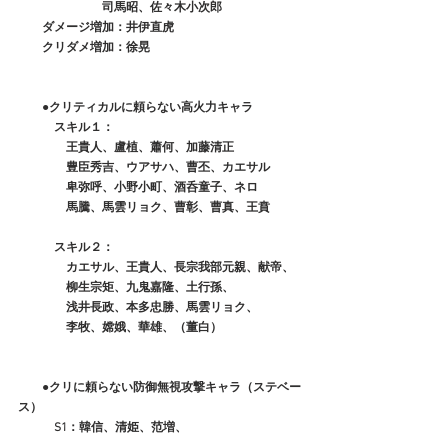
　　　　　　　司馬昭、佐々木小次郎
　　ダメージ増加：井伊直虎
　　クリダメ増加：徐晃
　　●クリティカルに頼らない高火力キャラ
　　　スキル１：
　　　　王貴人、盧植、蕭何、加藤清正
　　　　豊臣秀吉、ウアサハ、曹丕、カエサル
　　　　卑弥呼、小野小町、酒呑童子、ネロ
　　　　馬騰、馬雲リョク、曹彰、曹真、王賁
　　　スキル２：
　　　　カエサル、王貴人、長宗我部元親、献帝、
　　　　柳生宗矩、九鬼嘉隆、土行孫、
　　　　浅井長政、本多忠勝、馬雲リョク、
　　　　李牧、嫦娥、華雄、（董白）
　●クリに頼らない防御無視攻撃キャラ（ステベー
ス）
　　　S1：韓信、清姫、范増、