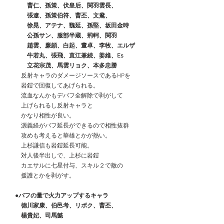
　　　曹仁、孫策、伏皇后、関羽雲長、
　　　張遼、孫策伯符、曹丕、文鴦、
　　　徐晃、アテナ、魏延、孫堅、坂田金時
　　　公孫サン、服部半蔵、荊軻、関羽
趙雲、廉頗、白起、董卓、李牧、エルザ
　　　牛若丸、張飛、直江兼続、姜維、Es
　　　立花宗茂、馬雲リョク、本多忠勝
　　反射キャラのダメージソースであるHPを
　　岩鎧で回復してあげられる。
　　流血なんかもデバフ全解除で剥がして
　　上げられるし反射キャラと
　　かなり相性が良い。
　　源義経がバフ延長ができるので相性抜群
　　攻めも考えると華雄とかが熱い。
　　上杉謙信も岩鎧延長可能。
　　対人後半出しで、上杉に岩鎧
　　カエサルに七星付与、スキル２で敵の
　　援護とかを剥がす。
●バフの量で火力アップするキャラ
　　徳川家康、伯邑考、リボク、曹丕、
　　楊貴妃、司馬懿