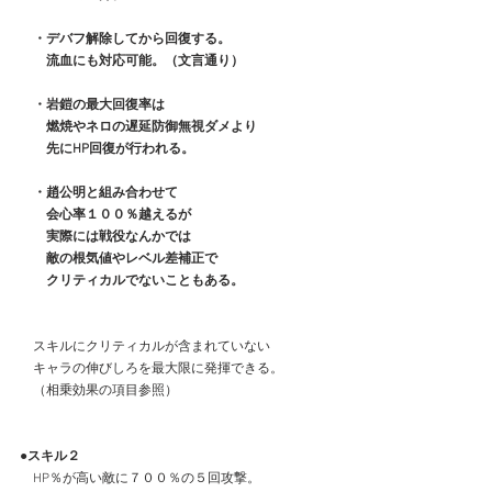
・デバフ解除してから回復する。
　　流血にも対応可能。（文言通り）
　・岩鎧の最大回復率は
　　燃焼やネロの遅延防御無視ダメより
　　先にHP回復が行われる。
　・趙公明と組み合わせて
　　会心率１００％越えるが
　　実際には戦役なんかでは
　　敵の根気値やレベル差補正で
　　クリティカルでないこともある。
　スキルにクリティカルが含まれていない
　キャラの伸びしろを最大限に発揮できる。
　（相乗効果の項目参照）
●スキル２
　HP％が高い敵に７００％の５回攻撃。