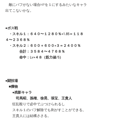
　敵にバフがない場合HPを１にするみたいなキャラ
出てこないかな。
●ボス戦
　・スキル１：６４０〜１２８０％×1.85＝１１８
４〜２３６８％
　・スキル２：６００＋６００×３＝２４００％
　　　　合計：３５８４〜４７６８％
　　　　命中：Lv×４８（筋力値/5）
●闘技場
　■獲物
　　●残影キャラ
　　　司馬昭、孫権、徐晃、張宝、王貴人
　　狂乱殴りで必中でぶつけられるし
　　スキル１のバフ解除でも剥がすことができる。
　　王貴人には結構ささる。