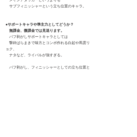
　メインアタッカーというよりも
　サブフィニッシャーという立ち位置のキャラ。
●サポートキャラや準主力としてどうか？
　無課金、微課金では見送ります。
　バフ剥がしサポートキャラとしては
　撃砕ばらまきで味方とコンボ作れる白起や馬雲リ
ョク、
　ナタなど、ライバルが強すぎる。
　バフ剥がし、フィニッシャーとしての立ち位置と
しては
　防御無視攻撃も絡める袁術の方が
　対人での殺傷力は高い。
●ガチャ集計結果
たかぼーさん
が集計してくれました！
　ありがとうございます！
　元宝:2980×25
　　　=74500元宝