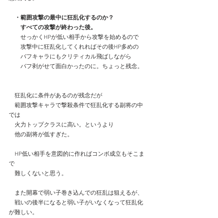
　・範囲攻撃の最中に狂乱化するのか？
　　すべての攻撃が終わった後。
　　せっかくHPが低い相手から攻撃を始めるので
　　攻撃中に狂乱化してくれればその後HP多めの
　　バフキャラにもクリティカル飛ばしながら
　　バフ剥がせて面白かったのに。ちょっと残念。
　狂乱化に条件があるのが残念だが
　範囲攻撃キャラで撃殺条件で狂乱化する副将の中
では
　火力トップクラスに高い。というより
　他の副将が低すぎた。
　HP低い相手を意図的に作ればコンボ成立もそこま
で
　難しくないと思う。
　また開幕で弱い子巻き込んでの狂乱は狙えるが、
　戦いの後半になると弱い子がいなくなって狂乱化
が難しい。