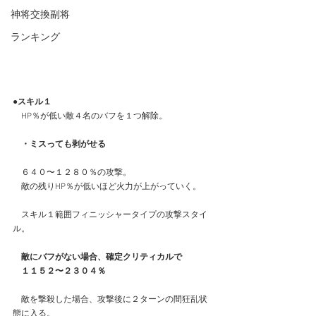
神将交換副将
ランキング
●スキル１
　HP％が低い敵４名のバフを１つ解除。
　・ミスっても剥がせる
　６４０〜１２８０％の攻撃。
　敵の残りHP％が低いほど火力が上がっていく。
　スキル１範囲フィニッシャータイプの攻撃スタイ
ル。
　敵にバフがない場合、確定クリティカルで
　１１５２〜２３０４％
　敵を撃殺した場合、攻撃後に２ターンの間狂乱状
態に入る。