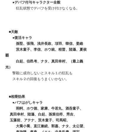
　　●デバフ付与キャラクター全般
　　　狂乱状態でデバフを受け付けなくなる。
　■天敵
　　●復活キャラ
　　　孫堅、張飛、浅井長政、項羽、韓信、姜維
　　　茨木童子、李信、ホウ統、程普、陸遜、夏侯
覇
　　　白起、伯邑考、ナタ、真田幸村、（最上義
光）
　　撃殺に成功しないとスキル１の狂乱も
　　スキル２の回復もうまくいかない。
　■相乗効果
　　●バフはがしキャラ
　　　荊軻、ホウ徳、家康、牛若丸、酒呑童子、
     真田幸村、陸遜、白起、孫策伯符、秀吉、
     玉藻前、アテナ、茨木童子、司馬昭、
　　　大喬小喬、直江兼続、郭嘉、ナタ、太公望、