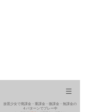
放置少女で廃課金・重課金・微課金・無課金の
４パターンでプレー中