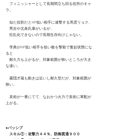
　フィニッシャーとして長期間立ち回る役所のキャ
ラ。
　似た役割だとHP低い相手に連撃する馬雲リョク、
　秀吉や北条氏康がいるが、
　狂乱化できないので長期生存向けじゃない。
　李典がHP低い相手を狙い敵を撃殺で奮起状態にな
ると
　耐久力も上がるが、対象範囲が狭いところが大き
な違い。
　霧隠才蔵も動きは近いし耐久型だが、対象範囲が
狭い。
　袁術が一番にてて、なおかつ火力で袁術に軍配が
上がる。
●パッシブ
　スキル①：攻撃力４４％、防御貫通９００