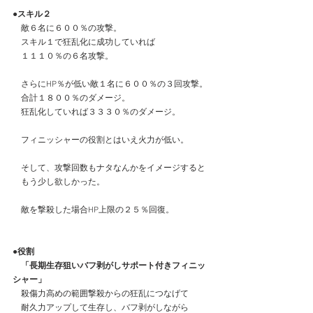
●スキル２
　敵６名に６００％の攻撃。
　スキル１で狂乱化に成功していれば
　１１１０％の６名攻撃。
　さらにHP％が低い敵１名に６００％の３回攻撃。
　合計１８００％のダメージ。
　狂乱化していれば３３３０％のダメージ。
　フィニッシャーの役割とはいえ火力が低い。
　そして、攻撃回数もナタなんかをイメージすると
　もう少し欲しかった。
　敵を撃殺した場合HP上限の２５％回復。
●役割
　「長期生存狙いバフ剥がしサポート付きフィニッ
シャー」
　殺傷力高めの範囲撃殺からの狂乱につなげて
　耐久力アップして生存し、バフ剥がしながら