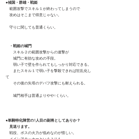
●傾国・群雄・戦姫
　範囲攻撃でスキル１が終わってしまうので
　攻めはそこまで得意じゃない。
　守りに関しても普通くらい。
　・戦姫の城門
　　スキル２の範囲攻撃からの連撃が
　　城門に有効な攻めの手段。
　　弱い子で壁を作られてもしっかり対応できる。
　　またスキル１で弱い子を撃殺できれば狂乱化し
て
　　その後の矢塔のデバフ攻撃にも耐えられる。
　　城門相手は普通よりやや↑くらい。
●単騎特化陣営の1人目の副将としてありか？
　見送ります。
　戦役、ボスの火力が低めなのが惜しい。