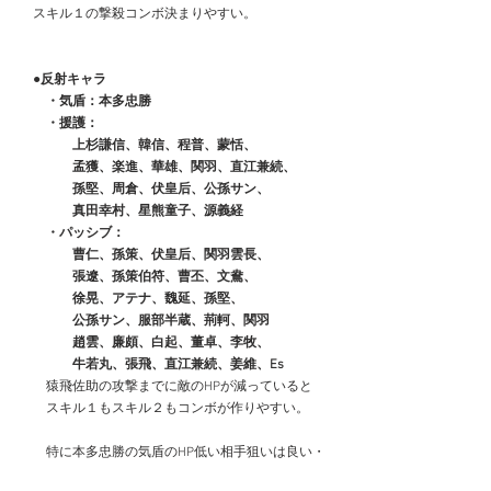
　スキル１の撃殺コンボ決まりやすい。
　●反射キャラ
　　・気盾：本多忠勝
　　・援護：
　　　　上杉謙信、韓信、程普、蒙恬、
　　　　孟獲、楽進、華雄、関羽、直江兼続、
　　　　孫堅、周倉、伏皇后、公孫サン、
　　　　真田幸村、星熊童子、源義経
　　・パッシブ：
　　　　曹仁、孫策、伏皇后、関羽雲長、
　　　　張遼、孫策伯符、曹丕、文鴦、
　　　　徐晃、アテナ、魏延、孫堅、
　　　　公孫サン、服部半蔵、荊軻、関羽
　　　　趙雲、廉頗、白起、董卓、李牧、
　　　　牛若丸、張飛、直江兼続、姜維、Es
　　猿飛佐助の攻撃までに敵のHPが減っていると
　　スキル１もスキル２もコンボが作りやすい。
　　特に本多忠勝の気盾のHP低い相手狙いは良い・