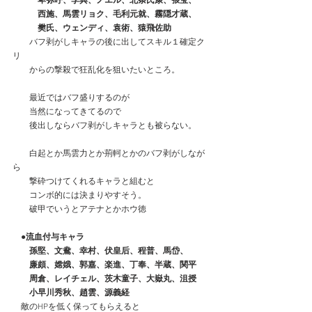
　　　卑弥呼、李典、ノエル、北条氏康、張宝、
　　　西施、馬雲リョク、毛利元就、霧隠才蔵、
　　　樊氏、ウェンディ、袁術、猿飛佐助
　　バフ剥がしキャラの後に出してスキル１確定ク
リ
　　からの撃殺で狂乱化を狙いたいところ。
　　最近ではバフ盛りするのが
　　当然になってきてるので
　　後出しならバフ剥がしキャラとも被らない。
　　白起とか馬雲力とか荊軻とかのバフ剥がしなが
ら
　　撃砕つけてくれるキャラと組むと
　　コンボ的には決まりやすそう。
　　破甲でいうとアテナとかホウ徳
　●流血付与キャラ
　　孫堅、文鴦、幸村、伏皇后、程普、馬岱、
　　廉頗、嫦娥、郭嘉、楽進、丁奉、半蔵、関平
　　周倉、レイチェル、茨木童子、大嶽丸、沮授
　　小早川秀秋、趙雲、源義経
　敵のHPを低く保ってもらえると