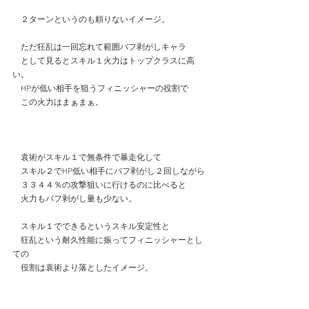
　２ターンというのも頼りないイメージ。
　ただ狂乱は一回忘れて範囲バフ剥がしキャラ
　として見るとスキル１火力はトップクラスに高
い。
　HPが低い相手を狙うフィニッシャーの役割で
　この火力はまぁまぁ。
　袁術がスキル１で無条件で暴走化して
　スキル２でHP低い相手にバフ剥がし２回しながら
　３３４４％の攻撃狙いに行けるのに比べると
　火力もバフ剥がし量も少ない。
　スキル１でできるというスキル安定性と
　狂乱という耐久性能に振ってフィニッシャーとし
ての
　役割は袁術より落としたイメージ。