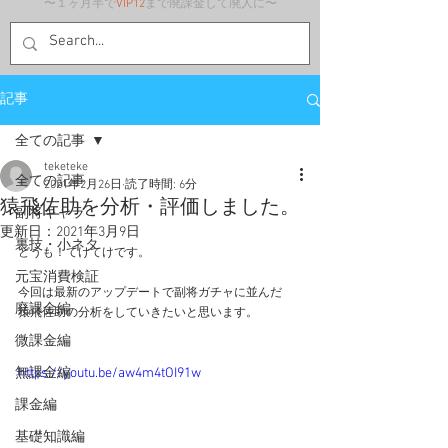
〜１ヶ月半で
VIP12
まで廃課金して廃人に〜
記事
全ての記事
teketeke
全ての記事
2021年2月26日
読了時間: 6分
猿飛佐助を分析・評価しました。
副将キャラ
更新日：
2021年3月9日
裏技・小ネタ
どうも！てけてけです。
元宝消費検証
今回は最新のアップデートで副将ガチャに並んだ
廃課金編
猿飛佐助の分析をしていきたいと思います。
微課金編
無課金編
https://youtu.be/aw4m4tOI91w
課金編
基礎知識編