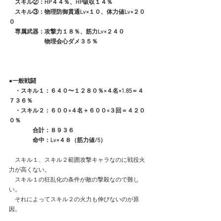
　スキル②：HP４４％、HP吸収１４％
　スキル③：物理防御貫通Lv×１０、体力値Lv×２０
０
　専属武器：攻撃力１８％、筋力Lv×２４０
　　　　　　物理会心ダメ３５％
●一般戦闘
　・スキル１：６４０〜１２８０％×４名×1.85＝４
７３６％
　・スキル２：６００×４名＋６００×３回＝４２０
０％
　　　　合計：８９３６
　　　　命中：Lv×４８（筋力値/5）
　スキル１、スキル２範囲攻撃キャラなのに戦役火
力が高くない。
　スキル１の狂乱化の条件が敵の撃殺なので難し
い。
　それによってスキル２の火力も伸びないのが原
因。