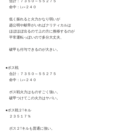
　合計：７３５０～５５２７５
　命中：Lv×２４０
　低く振れると火力かなり弱いが
　趙公明や献帝がいればクリティカルは
　ほぼほぼ出るので上の方に推移するのが
　平常運転っぽいので多分大丈夫、
　破甲も付与できるのが大きい。
●ボス戦
　合計：７３５０～５５２７５
　命中：Lv×２４０
　ボス戦火力はものすごく強い。
　破甲つけてこの火力はヤバい。
●ボス戦２Tキル
　２３５１７％
　ボス２Tキルも普通に強い。