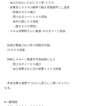
　・会心が出ないたびにクリ率+１０％
　・攻撃前１００％の確率で敵を罪悪破甲にし急攻
　　・防御力８０％減少
　　・受けるダメージ１０％増加
　　　命中の度に５％増加
　　　（最大９０％増加）
　・スキル攻撃時さらに敏捷×６のダメージ追加。
　自身が撃破された時３回復活可能。
　HP４０％回復。
　同時に４ターン聖護不可視状態になり
　　・受けるダメ７０％減少
　　・会心攻撃された次の攻撃１２０％回避
　本多忠勝を連携でつけたら恐ろしく硬いキャラに
なる。
●一般戦闘