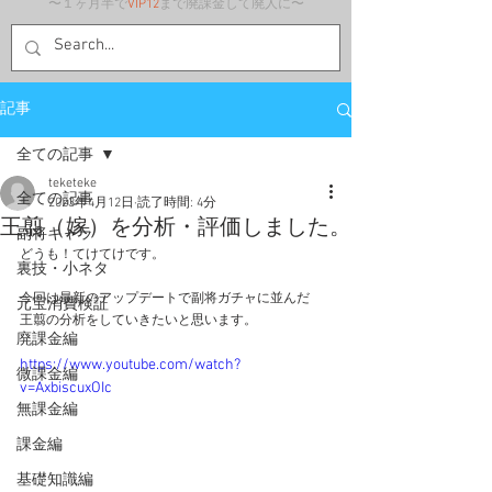
〜１ヶ月半で
VIP12
まで廃課金して廃人に〜
記事
全ての記事
teketeke
全ての記事
2023年4月12日
読了時間: 4分
王翦（嫁）を分析・評価しました。
副将キャラ
どうも！てけてけです。
裏技・小ネタ
今回は最新のアップデートで副将ガチャに並んだ
元宝消費検証
王翦の分析をしていきたいと思います。
廃課金編
https://www.youtube.com/watch?
微課金編
v=AxbiscuxOIc
無課金編
課金編
基礎知識編