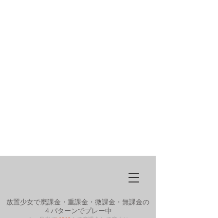
放置少女で廃課金・重課金・微課金・無課金の
４パターンでプレー中