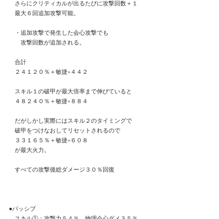
　さらにクリティカルが出るたびに攻撃回数＋１
　最大６回追加攻撃可能。
　・追加攻撃で発生した会心攻撃でも
　　攻撃回数が追加される。
　合計
　２４１２０％＋敏捷×４４２
　スキル１の破甲が最大倍率まで伸びていると
　４８２４０％＋敏捷×８８４
　だがしかし実際にはスキル２のタイミングで
　破甲をつけなおしてリセットされるので
　３３１６５％＋敏捷×６０８
　が最大火力。
　すべての攻撃後総ダメージ３０％回復
●パッシブ
　スキル①：攻撃力５４％、物理会心ダメ３５％