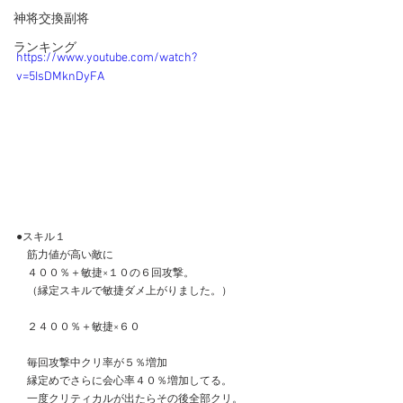
神将交換副将
ランキング
https://www.youtube.com/watch?
v=5IsDMknDyFA
●スキル１
　筋力値が高い敵に
　４００％＋敏捷×１０の６回攻撃。
　（縁定スキルで敏捷ダメ上がりました。）
　２４００％＋敏捷×６０
　毎回攻撃中クリ率が５％増加
　縁定めでさらに会心率４０％増加してる。
　一度クリティカルが出たらその後全部クリ。