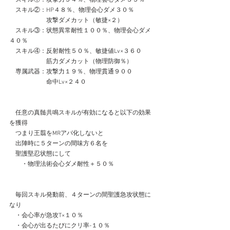
　スキル②：HP４８％、物理会心ダメ３０％
　　　　　　攻撃ダメカット（敏捷×２）
　スキル③：状態異常耐性１００％、物理会心ダメ
４０％
　スキル④：反射耐性５０％、敏捷値Lv×３６０
　　　　　　筋力ダメカット（物理防御％）
　専属武器：攻撃力１９％、物理貫通９００
　　　　　　命中Lv×２４０
　任意の真髄共鳴スキルが有効になると以下の効果
を獲得
　つまり王翦をMRアバ化しないと
　出陣時に５ターンの間味方６名を
　聖護堅忍状態にして
　　・物理法術会心ダメ耐性＋５０％
　毎回スキル発動前、４ターンの間聖護急攻状態に
なり
　・会心率が急攻T×１０％
　・会心が出るたびにクリ率-１０％