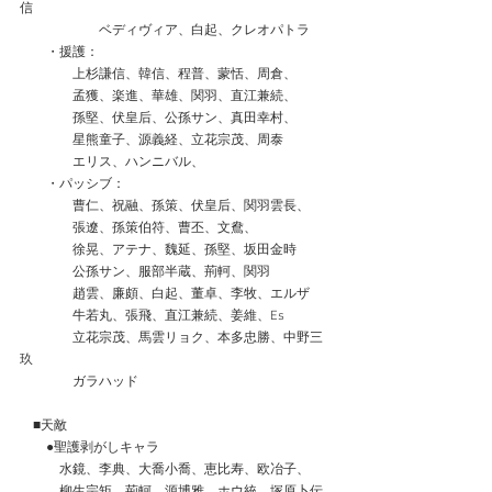
信
　　　　　　ベディヴィア、白起、クレオパトラ
　　・援護：
　　　　上杉謙信、韓信、程普、蒙恬、周倉、
　　　　孟獲、楽進、華雄、関羽、直江兼続、
　　　　孫堅、伏皇后、公孫サン、真田幸村、
　　　　星熊童子、源義経、立花宗茂、周泰
　　　　エリス、ハンニバル、
　　・パッシブ：
　　　　曹仁、祝融、孫策、伏皇后、関羽雲長、
　　　　張遼、孫策伯符、曹丕、文鴦、
　　　　徐晃、アテナ、魏延、孫堅、坂田金時
　　　　公孫サン、服部半蔵、荊軻、関羽
　　　　趙雲、廉頗、白起、董卓、李牧、エルザ
　　　　牛若丸、張飛、直江兼続、姜維、Es
　　　　立花宗茂、馬雲リョク、本多忠勝、中野三
玖
　　　　ガラハッド
　■天敵
　　●聖護剥がしキャラ
　　　水鏡、李典、大喬小喬、恵比寿、欧冶子、
　　　柳生宗矩、荊軻、源博雅、ホウ統、塚原卜伝