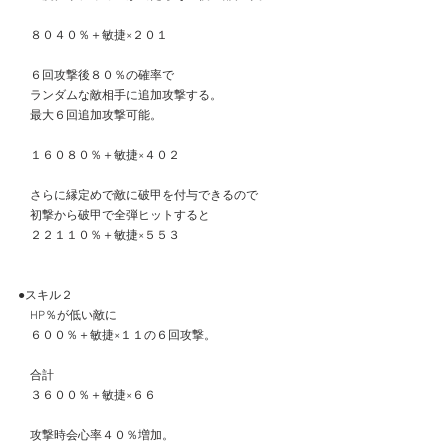
　８０４０％＋敏捷×２０１
　６回攻撃後８０％の確率で
　ランダムな敵相手に追加攻撃する。
　最大６回追加攻撃可能。
　１６０８０％＋敏捷×４０２
　さらに縁定めで敵に破甲を付与できるので
　初撃から破甲で全弾ヒットすると
　２２１１０％＋敏捷×５５３
●スキル２
　HP％が低い敵に
　６００％＋敏捷×１１の６回攻撃。
　合計
　３６００％＋敏捷×６６
　攻撃時会心率４０％増加。