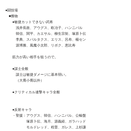
●闘技場
　■獲物
　　●敏捷カットできない武将
　　　浅井長政、アウグス、欧冶子、ハンニバル
　　　韓信、関平、カエサル、柳生宗矩、塚原卜伝
　　　李典、スパルタクス、エリス、呂布、楊セン
　　　源博雅、風魔小太郎、リボク、恵比寿
　　筋力が高い相手を狙うので。
　　●謀士全般
　　　謀士は敏捷ダメージに基本弱い。
　　　（大喬小喬以外）
　　●クリティカル連撃キャラ全般
　　●反射キャラ
　　・聖援：アウグス、韓信、ハンニバル、公輸盤
　　　　　　塚原卜伝、海月、源義経、ガラハッド
　　　　　　モルドレッド、程普、ガレス、上杉謙