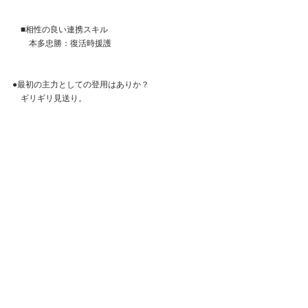
　■相性の良い連携スキル
　　本多忠勝：復活時援護
●最初の主力としての登用はありか？
　ギリギリ見送り。
　性能的には突破しているが、
　今後も花嫁がこの調子で強いなら
　王翦に焦る必要はない。
　特に無微課金で序盤中盤の方は
　対人戦の不可視不発問題がネックになる。
●サポートキャラや準主力としてどうか？
　王翦をもともと育てていた方以外は見送り
　上記と同様の理由で。