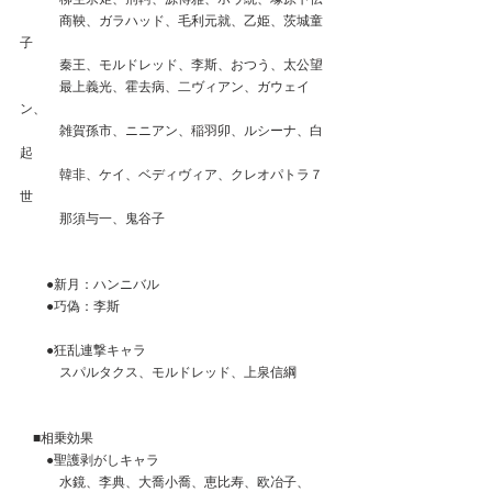
　　　商鞅、ガラハッド、毛利元就、乙姫、茨城童
子
　　　秦王、モルドレッド、李斯、おつう、太公望
　　　最上義光、霍去病、二ヴィアン、ガウェイ
ン、
　　　雑賀孫市、ニニアン、稲羽卯、ルシーナ、白
起
　　　韓非、ケイ、ベディヴィア、クレオパトラ７
世
　　　那須与一、鬼谷子
　　●新月：ハンニバル
　　●巧偽：李斯
　　●狂乱連撃キャラ
　　　スパルタクス、モルドレッド、上泉信綱
　■相乗効果
　　●聖護剥がしキャラ
　　　水鏡、李典、大喬小喬、恵比寿、欧冶子、