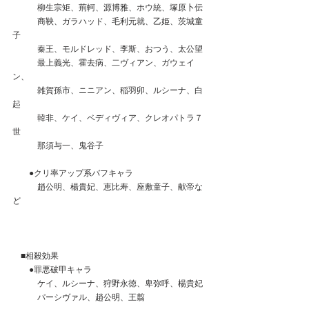
　　　柳生宗矩、荊軻、源博雅、ホウ統、塚原卜伝
　　　商鞅、ガラハッド、毛利元就、乙姫、茨城童
子
　　　秦王、モルドレッド、李斯、おつう、太公望
　　　最上義光、霍去病、二ヴィアン、ガウェイ
ン、
　　　雑賀孫市、ニニアン、稲羽卯、ルシーナ、白
起
　　　韓非、ケイ、ベディヴィア、クレオパトラ７
世
　　　那須与一、鬼谷子
　　●クリ率アップ系バフキャラ
　　　趙公明、楊貴妃、恵比寿、座敷童子、献帝な
ど
　■相殺効果
　　●罪悪破甲キャラ
　　　ケイ、ルシーナ、狩野永徳、卑弥呼、楊貴妃
　　　パーシヴァル、趙公明、王翦