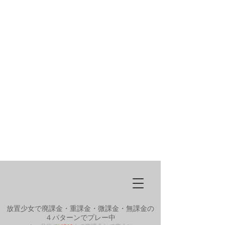
放置少女で廃課金・重課金・微課金・無課金の
４パターンでプレー中