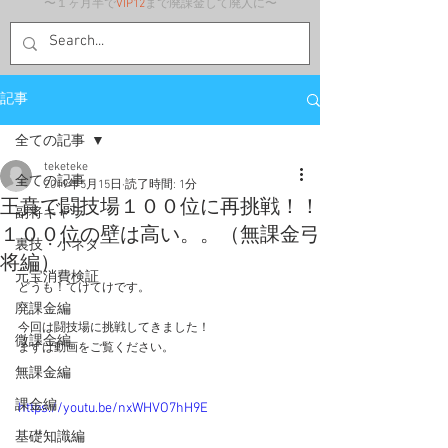
〜１ヶ月半で
VIP12
まで廃課金して廃人に〜
記事
全ての記事
teketeke
全ての記事
2019年5月15日
読了時間: 1分
王賁で闘技場１００位に再挑戦！！
副将キャラ
１００位の壁は高い。。（無課金弓
裏技・小ネタ
将編）
元宝消費検証
どうも！てけてけです。
廃課金編
今回は闘技場に挑戦してきました！
微課金編
まずは動画をご覧ください。
無課金編
課金編
https://youtu.be/nxWHVO7hH9E
基礎知識編