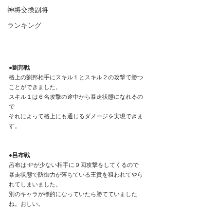
神将交換副将
ランキング
●劉邦戦
格上の劉邦相手にスキル１とスキル２の攻撃で勝つ
ことができました。
スキル１は６名攻撃の途中から暴走状態になれるの
で
それによって格上にも通じるダメージを実現できま
す。
●呂布戦
呂布はHPが少ない相手に９回攻撃をしてくるので
暴走状態で防御力が落ちている王賁を狙われてやら
れてしまいました。
別のキャラが標的になっていたら勝てていました
ね。おしい。