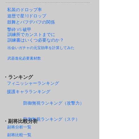
私装のドロップ率
遊歴で星10ドロップ
鼓舞とバフデバフの関係
撃砕 VS 破甲
訓練所でカンストまでに
訓練書はいくつ必要なのか？
出会いガチャの元宝効率を計算してみた
武器進化必要素材数
・ランキング
フィニッシャーランキング
援護キャラランキング
防御無視ランキング（攻撃力）
防御無視ランキング（ステ）
・副将比較分析
副将分析一覧
副将比較一覧