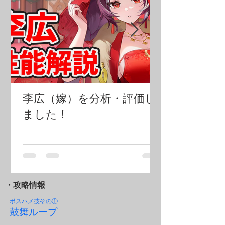
李広（嫁）を分析・評価し
ました！
・攻略情報
ボスハメ技その
①
鼓舞ループ