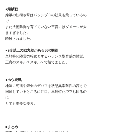
●嫦娥戦
嫦娥の法術攻撃はパッシブ３の効果も乗っているの
で
まだ法術防御を育てていない王賁にはダメージが大
きすぎました。
瞬殺されました。
●2倍以上の戦力差があるSSR軍団
単騎特化陣営の得意とするバランス型育成の陣営。
王賁のスキル１スキル２で勝てました。
●ホウ統戦
地味に荀彧や鍾会のデバフを状態異常耐性の高さで
回避しているところに注目。単騎特化で立ち回るの
に
とても重要な要素。
■まとめ