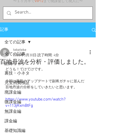
〜１ヶ月半で
VIP12
まで廃課金して廃人に〜
記事
全ての記事
teketeke
全ての記事
2023年5月30日
読了時間: 4分
百地丹波を分析・評価しました。
副将キャラ
どうも！てけてけです。
裏技・小ネタ
今回は最新のアップデートで副将ガチャに並んだ
元宝消費検証
百地丹波の分析をしていきたいと思います。
廃課金編
https://www.youtube.com/watch?
微課金編
v=113jRxmBtFg
無課金編
課金編
基礎知識編