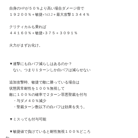
　自身のHPが５０％より高い場合ダメージ倍で
　１９２００％＋敏捷×163.2＋最大攻撃１３４４％
　クリティカルも乗れば
　４４１６０％＋敏捷×３７５＋３０９１％
　火力がまずお化け。
　▼連撃にも白バフ減らしはあるのか？
　　ない。つまり１ターンしか白バフは減らせない
　追加攻撃時、敏捷で敵に勝っている場合は
　状態異常耐性を１００％無視して
　敵に１００％の確率で２ターン罪悪聖裁を付与
　　・与ダメ４０％減少
　　・聖裁ターン数以下の白バフは効果を失う。
　▼ミスっても付与可能
　▼敏捷値で負けていると耐性無視１００％どころ
か