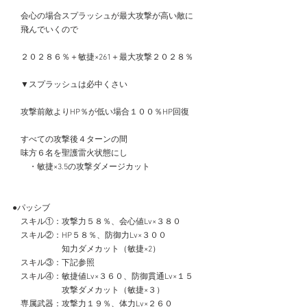
　会心の場合スプラッシュが最大攻撃が高い敵に
　飛んでいくので
　２０２８６％＋敏捷×261＋最大攻撃２０２８％
　▼スプラッシュは必中くさい
　攻撃前敵よりHP％が低い場合１００％HP回復
　すべての攻撃後４ターンの間
　味方６名を聖護雷火状態にし
　　・敏捷×3.5の攻撃ダメージカット
●パッシブ
　スキル①：攻撃力５８％、会心値Lv×３８０
　スキル②：HP５８％、防御力Lv×３００
　　　　　　知力ダメカット（敏捷×2）
　スキル③：下記参照
　スキル④：敏捷値Lv×３６０、防御貫通Lv×１５
　　　　　　攻撃ダメカット（敏捷×３）
　専属武器：攻撃力１９％、体力Lv×２６０