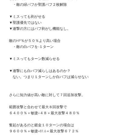
　　・敵の緑バフか聖護バフ２枚解除
　▼ミスっても剥がせる
　▼聖護優先ではない
　▼連撃の方にはバフ剥がし機能なし。
　敵のHP％が５０％より高い場合
　　・敵の白バフを-１ターン
　▼ミスってもターン数減らせる
　▼連撃にも白バフ減らしはあるのか？
　　ない。つまり１ターンしか白バフは減らせない
　さらに知力値が高い敵に対して７回追加攻撃。
　範囲攻撃と合わせて最大８回攻撃で
　６４００％＋敏捷×４８＋最大攻撃４８０％
　奮起があるのと鍍金１０ターンの場合は
　９６００％＋敏捷×81.6＋最大攻撃６７２％