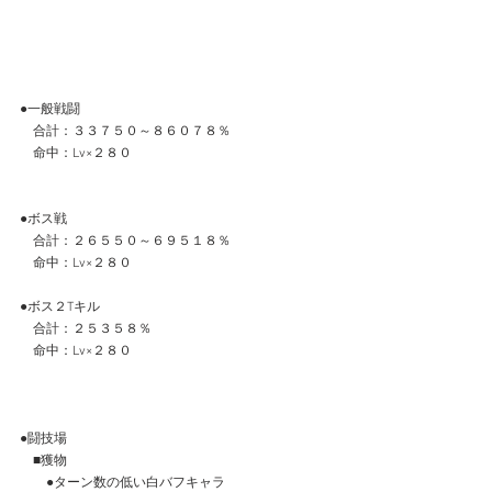
●一般戦闘
　合計：３３７５０～８６０７８％
　命中：Lv×２８０
●ボス戦
　合計：２６５５０～６９５１８％
　命中：Lv×２８０
●ボス２Tキル
　合計：２５３５８％
　命中：Lv×２８０
●闘技場
　■獲物
　　●ターン数の低い白バフキャラ