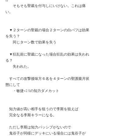
　　そもそも聖裁を付与しにいけない。これは痛
い。
　▼２ターンの聖裁の場合２ターンの白バフは効果
を失う？
　　同じターン数で効果を失う
　▼狂乱前に聖裁になった場合狂乱の効果は失われ
る？
　　失われた。
　すべての攻撃後味方６名を４ターンの聖護朧月状
態にして
　　・敏捷×2.5の知力ダメカット
　知力値が高い相手を狙うので李斯を狙えば
　完全なる李斯キラーになる。
　ただし李斯は知力パッシブがないので
　鬼谷子が同様にデッキにいる場合には鬼谷子が