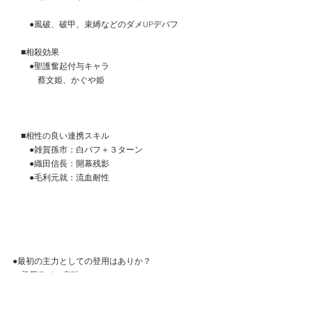
　　●風破、破甲、束縛などのダメUPデバフ
　■相殺効果
　　●聖護奮起付与キャラ
　　　蔡文姫、かぐや姫
　■相性の良い連携スキル
　　●雑賀孫市：白バフ＋３ターン
　　●織田信長：開幕残影
　　●毛利元就：流血耐性　
●最初の主力としての登用はありか？
　登用ライン突破
　戦役ボス対人すべて強い。