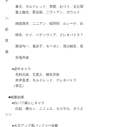
子
　　　秦王、モルドレッド、李斯、おつう、太公望
　　　最上義光、霍去病、二ヴィアン、ガウェイ
ン、
　　　雑賀孫市、ニニアン、稲羽卯、ルシーナ、白
起
　　　韓非、ケイ、ベディヴィア、クレオパトラ７
世
　　　那須与一、鬼谷子、モーガン、清少納言、長
庚
　　　百地丹波
　　●必中キャラ
　　　毛利元就、王貴人、柳生宗矩
　　　井伊直虎、モルドレッド、クレオパトラ
　　（李広）
　■相乗効果
　　●白バフ減らしキャラ
　　　白起、楊セン、ニミュエ、カエサル、タリエ
シン
　　●火力アップ系バッファー全般