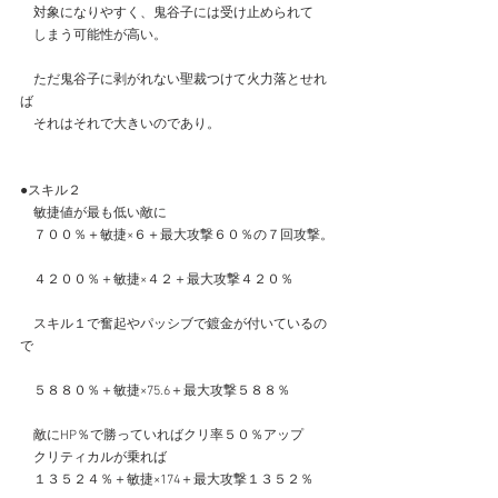
　対象になりやすく、鬼谷子には受け止められて
　しまう可能性が高い。
　ただ鬼谷子に剥がれない聖裁つけて火力落とせれ
ば
　それはそれで大きいのであり。
●スキル２
　敏捷値が最も低い敵に
　７００％＋敏捷×６＋最大攻撃６０％の７回攻撃。
　４２００％＋敏捷×４２＋最大攻撃４２０％
　スキル１で奮起やパッシブで鍍金が付いているの
で
　５８８０％＋敏捷×75.6＋最大攻撃５８８％
　敵にHP％で勝っていればクリ率５０％アップ
　クリティカルが乗れば
　１３５２４％＋敏捷×174＋最大攻撃１３５２％