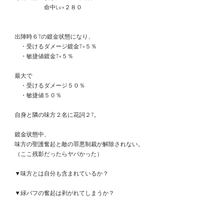
　　　　　　命中Lv×２８０
　出陣時６Tの鍍金状態になり、
　　・受けるダメージ鍍金T×５％
　　・敏捷値鍍金T×５％
　最大で
　　・受けるダメージ５０％
　　・敏捷値５０％
　自身と隣の味方２名に花詞２T。
　鍍金状態中、
　味方の聖護奮起と敵の罪悪制裁が解除されない。
　（ここ残影だったらヤバかった）
　▼味方とは自分も含まれているか？
　▼緑バフの奮起は剥がれてしまうか？