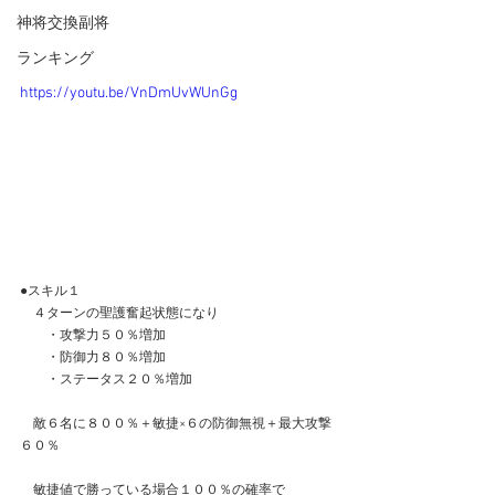
神将交換副将
ランキング
https://youtu.be/VnDmUvWUnGg
●スキル１
　４ターンの聖護奮起状態になり
　　・攻撃力５０％増加
　　・防御力８０％増加
　　・ステータス２０％増加
　敵６名に８００％＋敏捷×６の防御無視＋最大攻撃
６０％
　敏捷値で勝っている場合１００％の確率で