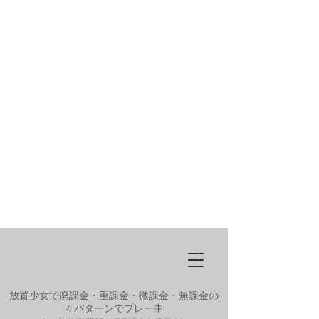
放置少女で廃課金・重課金・微課金・無課金の
４パターンでプレー中