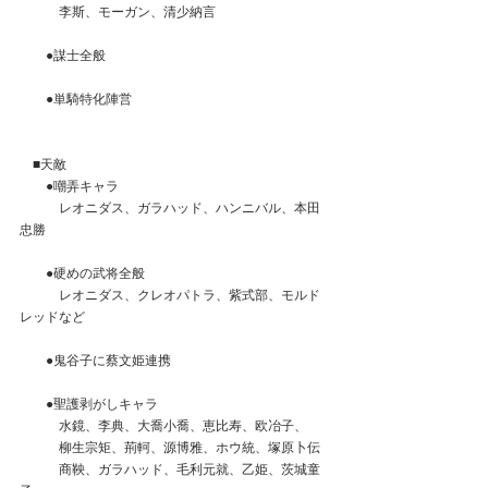
　　　李斯、モーガン、清少納言
　　●謀士全般
　　●単騎特化陣営
　■天敵
　　●嘲弄キャラ
　　　レオニダス、ガラハッド、ハンニバル、本田
忠勝
　　●硬めの武将全般
　　　レオニダス、クレオパトラ、紫式部、モルド
レッドなど
　　●鬼谷子に蔡文姫連携
　　●聖護剥がしキャラ
　　　水鏡、李典、大喬小喬、恵比寿、欧冶子、
　　　柳生宗矩、荊軻、源博雅、ホウ統、塚原卜伝
　　　商鞅、ガラハッド、毛利元就、乙姫、茨城童