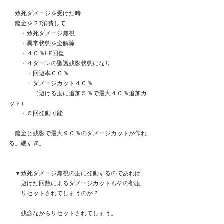
　致死ダメージを受けた時
　鍍金を２T消費して
　　・致死ダメージ無視
　　・異常状態を全解除
　　・４０％HP回復
　　・４ターンの聖護残影状態になり
　　　・回避率６０％
　　　・ダメージカット４０％
　　　　（避ける度に追加５％で最大４０％追加カ
ット）
　　・５回発動可能
　鍍金と残影で最大９０％のダメージカットが作れ
る。硬すぎ。
　▼致死ダメージ無視の度に発動するのであれば
　　避けた回数によるダメージカットもその都度
　　リセットされてしまうのか？
　　残念ながらリセットされてしまう。