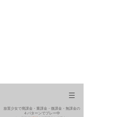
放置少女で廃課金・重課金・微課金・無課金の
４パターンでプレー中