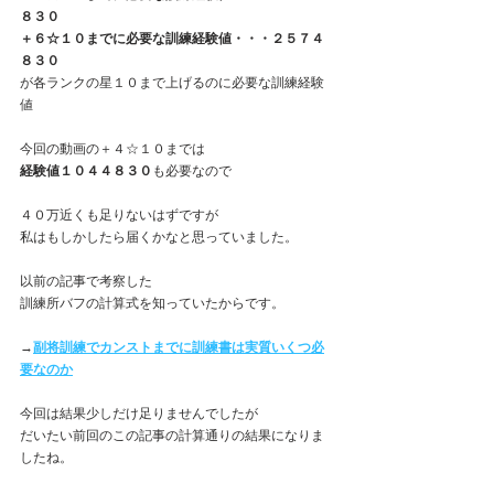
８３０
＋６☆１０までに必要な訓練経験値・・・２５７４
８３０
が各ランクの星１０まで上げるのに必要な訓練経験
値
今回の動画の＋４☆１０までは
経験値１０４４８３０
も必要なので
４０万近くも足りないはずですが
私はもしかしたら届くかなと思っていました。
以前の記事で考察した
訓練所バフの計算式を知っていたからです。
→
副将訓練でカンストまでに訓練書は実質いくつ必
要なのか
今回は結果少しだけ足りませんでしたが
だいたい前回のこの記事の計算通りの結果になりま
したね。