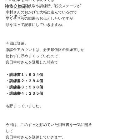
この記事を書いてる現在では
神将交換副将
もうすでに闘技場や訓練所、戦役ステージが
幸村さんのおかげで大幅に進んでいるので
ランキング
早くそちらの戦果もお伝えしたいですが
順を追って記事にしていきますね。
今回は訓練。
微課金アカウントは、必要最低限の訓練書しか
使わずに貯めまくっていたので、
真田幸村さんを登用した時点で
・訓練書１：６０４個
・訓練書２：３８４個
・訓練書３：５６８個
・訓練書４：２３５個
も貯まっていました。
今回は、このずっと貯めていた訓練書を一気に開放
して
真田幸村さんを訓練していきます。