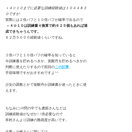
＋４☆１０までに必要な訓練経験値は１０４４８３
０ですが
実際には２倍バフと１０倍バフが確率で出るので
 ＋
４☆１０は訓練書４換算で約６２５個もあれば達
成できちゃうんです。
６２万５０００経験値くらいですね。 
２倍バフと１０倍バフの確率を知っていると
今訓練書を貯めるべきか、覚醒丹を貯めるべきかの
判断に使えたりするので前回の
この記事
、
手前味噌ですがおすすめですよ^^
少女の調教とかで覚醒丹か訓練書か迷ったときに使
えます。
ちなみにUR閃の中でも虞姫さんなどは
訓練経験値がなぜか1.1倍必要なので
幸村さんより訓練の難易度が高いです。
大喬・小橋さんに関しては