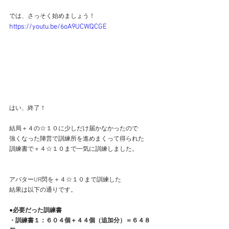
では、さっそく始めましょう！
https://youtu.be/6oA9UCWQCGE
はい、終了！
結局＋４の☆１０に少しだけ届かなかったので
強くなった陣営で訓練所を進めまくって得られた
訓練書で＋４☆１０まで一気に訓練しました。
アバターUR閃を＋４☆１０まで訓練した
結果は以下の通りです。
●必要だった訓練書
・訓練書１：６０４個＋４４個（追加分）＝６４８