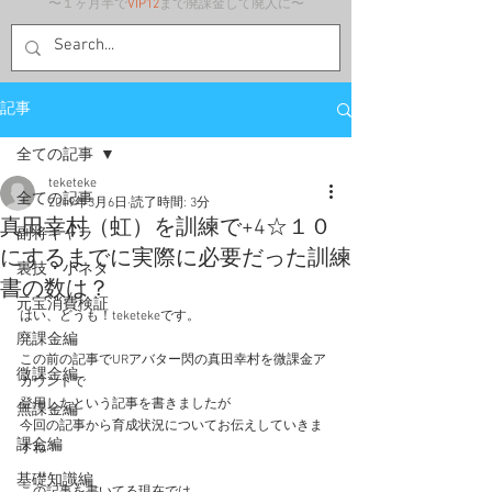
〜１ヶ月半で
VIP12
まで廃課金して廃人に〜
記事
全ての記事
teketeke
全ての記事
2019年3月6日
読了時間: 3分
真田幸村（虹）を訓練で+4☆１０
副将キャラ
にするまでに実際に必要だった訓練
裏技・小ネタ
書の数は？
元宝消費検証
はい、どうも！teketekeです。
廃課金編
この前の記事でURアバター閃の真田幸村を微課金ア
微課金編
カウントで
登用したという記事を書きましたが
無課金編
今回の記事から育成状況についてお伝えしていきま
課金編
すね！
基礎知識編