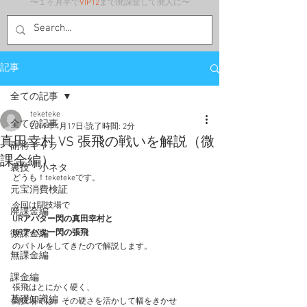
〜１ヶ月半で
VIP12
まで廃課金して廃人に〜
記事
全ての記事
teketeke
全ての記事
2019年4月17日
読了時間: 2分
真田幸村 VS 張飛の戦いを解説（微
副将キャラ
課金編）
裏技・小ネタ
どうも！teketekeです。
元宝消費検証
今回は闘技場で
廃課金編
URアバター閃の真田幸村と
微課金編
URアバター閃の張飛
のバトルをしてきたので解説します。
無課金編
課金編
張飛はとにかく硬く、
基礎知識編
闘技場では、その硬さを活かして幅をきかせ