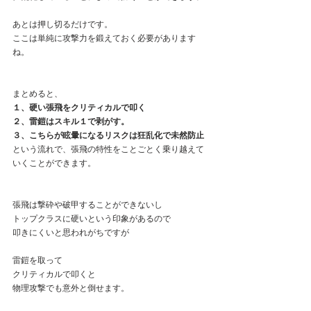
あとは押し切るだけです。
ここは単純に攻撃力を鍛えておく必要があります
ね。
まとめると、
１、硬い張飛をクリティカルで叩く
２、雷鎧はスキル１で剥がす。
３、こちらが眩暈になるリスクは狂乱化で未然防止
という流れで、張飛の特性をことごとく乗り越えて
いくことができます。
張飛は撃砕や破甲することができないし
トップクラスに硬いという印象があるので
叩きにくいと思われがちですが
雷鎧を取って
クリティカルで叩くと
物理攻撃でも意外と倒せます。