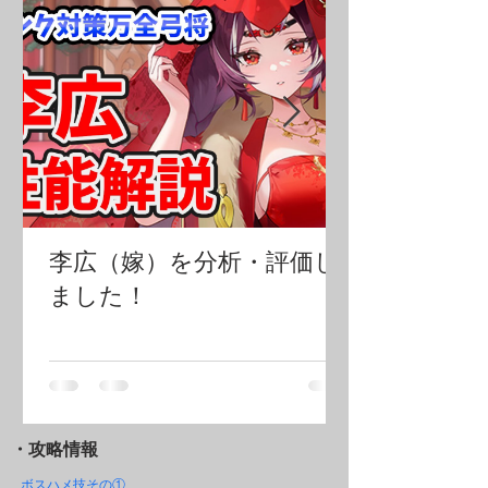
李広（嫁）を分析・評価し
ました！
・攻略情報
ボスハメ技その
①