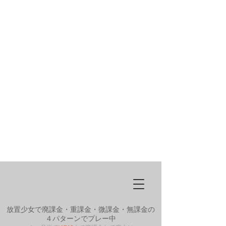
放置少女で廃課金・重課金・微課金・無課金の
４パターンでプレー中