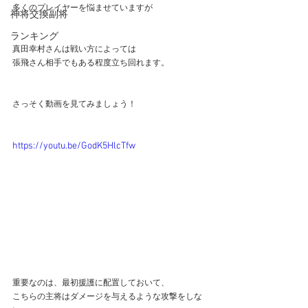
多くのプレイヤーを悩ませていますが
神将交換副将
ランキング
真田幸村さんは戦い方によっては
張飛さん相手でもある程度立ち回れます。
さっそく動画を見てみましょう！
https://youtu.be/GodK5HlcTfw
重要なのは、最初援護に配置しておいて、
こちらの主将はダメージを与えるような攻撃をしな