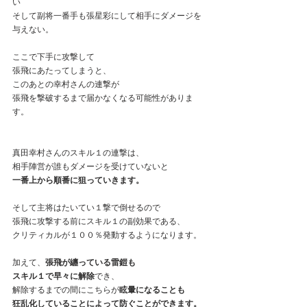
い
そして副将一番手も張星彩にして相手にダメージを
与えない。
ここで下手に攻撃して
張飛にあたってしまうと、
このあとの幸村さんの連撃が
張飛を撃破するまで届かなくなる可能性がありま
す。
真田幸村さんのスキル１の連撃は、
相手陣営が誰もダメージを受けていないと
一番上から順番に狙っていきます。
そして主将はたいてい１撃で倒せるので
張飛に攻撃する前にスキル１の副効果である、
クリティカルが１００％発動するようになります。
加えて、
張飛が纏っている雷鎧も
スキル１で早々に解除
でき、
解除するまでの間にこちらが
眩暈になることも
狂乱化していることによって防ぐことができます。