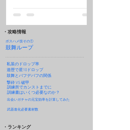
・攻略情報
ボスハメ技その
①
鼓舞ループ
私装のドロップ率
遊歴で星10ドロップ
鼓舞とバフデバフの関係
撃砕 VS 破甲
訓練所でカンストまでに
訓練書はいくつ必要なのか？
出会いガチャの元宝効率を計算してみた
武器進化必要素材数
・ランキング