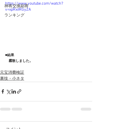
https://www.youtube.com/watch?
神将交換副将
v=xpRxiIRGyZA
ランキング
■結果
　霧散しました。
元宝消費検証
裏技・小ネタ