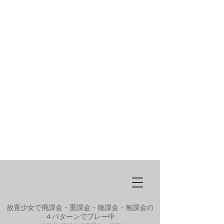
放置少女で廃課金・重課金・微課金・無課金の
４パターンでプレー中