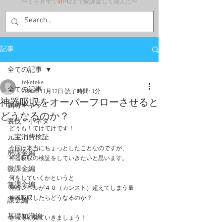
〜１ヶ月半で
VIP12
まで廃課金して廃人に〜
記事
全ての記事
teketeke
全ての記事
2020年11月12日
読了時間: 1分
神器吸収をオーバーフローさせると
副将キャラ
どうなるのか？
裏技・小ネタ
どうも！てけてけです！
元宝消費検証
今回は本当にちょっとしたことなのですが、
廃課金編
神器吸収の検証をしていきたいと思います。
微課金編
何をしていくかというと
無課金編
神器レベルが４０（カンスト）超えてしまう量
神器吸収したらどうなるのか？
課金編
基礎知識編
さっそく見ていきましょう！