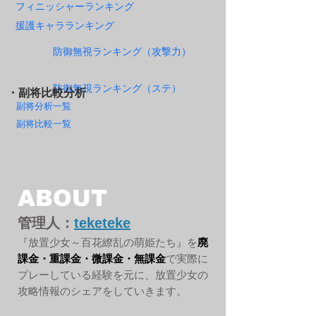
フィニッシャーランキング
援護キャラランキング
防御無視ランキング（攻撃力）
防御無視ランキング（ステ）
・副将比較分析
副将分析一覧
副将比較一覧
ABOUT
管理人：
teketeke
『放置少女～百花繚乱の萌姫たち』を
廃
課金・重課金・微課金・無課金
で実際に
プレーしている経験を元に、放置少女の
攻略情報のシェアをしていきます。