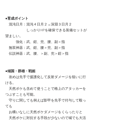
●育成ポイント
　混沌日月：混沌４日月２→深淵３日月２
　　　　　　しっかりHPを確保できる装備セットが
望ましい。
　　　強化：武、鎧、兜、腰、副＞指
　無双神器：武、鎧、腰＞兜、副＞指
　伝説神器：武、腰、＞副、兜＞鎧＞指
●傾国・群雄・戦姫
　攻めは先手で援護化して反射ダメージを狙いに行
ける。
　天然ボケも含めて使うことで格上のアタッカーを
つぶすことも可能。
　守りに関しても例えば影甲を先手で付与して殴っ
ても
　お構いなしに天然ボケダメージをくらったりと
　天然ボケに対抗する手段が少ないので城でも大活
躍できる。