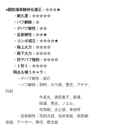
●
闘技場単騎特化適正：
☆☆☆★
　   ・耐久度：☆☆☆☆☆
　　・バフ解除：☆
　　・デバフ耐性：☆☆
　　・反射耐性：☆☆★
　　・コンボ成立：☆☆☆☆★
　　・格上火力：☆☆☆☆
　　・格下火力：☆☆☆☆
　　・対デバフ無効：☆☆☆☆
　　・１対１：☆☆☆☆
　　弱点を補うキャラ：
　　　・デバフ耐性：妲己
　　　・バフ解除：荊軻、ホウ徳、曹丕、アテナ、
白起
　　　　　　　　　牛若丸、酒呑童子、家康、
　　　　　　　　　陸遜、秀吉、ノエル、
　　　　　　　　　司馬昭、太公望、卑弥呼
　　　・反射耐性：毛利元就、浅井長政、胡喜媚、
徐福、アーサー、華佗、蔡文姫  