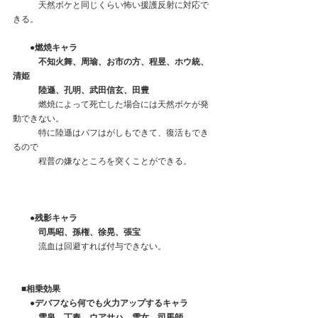
　　　天然ボケと同じくらい怖い援護反射に対応で
きる。　　
　　●燃焼キャラ
　　　不知火舞、周瑜、お市の方、程昱、ホウ統、
清姫
　　　陸遜、孔明、武田信玄、田豊
　　　燃焼によって死亡した場合には天然ボケが発
動できない。
　　　特に陸遜はバフはがしもできて、復活もでき
るので
　　　程普の嫌なところを突くことができる。
　　●残影キャラ
　　　司馬昭、孫権、徐晃、張宝
　　　流血は回避すれば付与できない。
　■相乗効果　　    
●デバフなら何でも火力アップするキャラ
　　　雪泉、丁奉、ウアサハ、雪女、司馬師