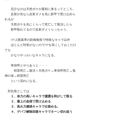
　　厄介なのは天然ボケが最初に来るってところ。
　　反射が先なら反射ダメを先に影甲で受け止めら
れるが
　　天然ボケを先にくらって死亡して復活したら
　　影甲取れてるので反射ダメくらっちゃう。
　　HP上限基準の防御無視で特殊なキャラ以外
　　ほとんど対策がないのでHPを高くしておくだけ
でも
　　かなりやっかいなキャラになる。
　　卑弥呼とやりあうと・・・
　　　程普死亡→復活＋天然ボケ→卑弥呼死亡→鬼
神の道→程普死亡
　　という流れになる。
　対抗策としては
　　１、体力の高いキャラで援護を剥がして殴る
　　２、最上の血桜で受け止める
　　３、高火力燃焼キャラで仕留める。
　　４、デバフ解除回復キャラでターン切れ狙う