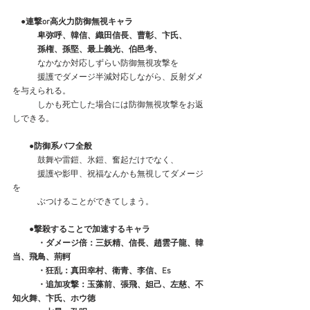
　●連撃or高火力防御無視キャラ
　　卑弥呼、韓信、織田信長、曹彰、卞氏、
　　　孫権、孫堅、最上義光、伯邑考、
　　　なかなか対応しずらい防御無視攻撃を
　　　援護でダメージ半減対応しながら、反射ダメ
を与えられる。
　　　しかも死亡した場合には防御無視攻撃をお返
しできる。
　　●防御系バフ全般
　　　鼓舞や雷鎧、氷鎧、奮起だけでなく、
　　　援護や影甲、祝福なんかも無視してダメージ
を
　　　ぶつけることができてしまう。
　　●撃殺することで加速するキャラ
　　　・ダメージ倍：三妖精、信長、趙雲子龍、韓
当、飛鳥、荊軻　
　　　・狂乱：真田幸村、衛青、李信、Es
　　　・追加攻撃：玉藻前、張飛、妲己、左慈、不
知火舞、卞氏、ホウ徳