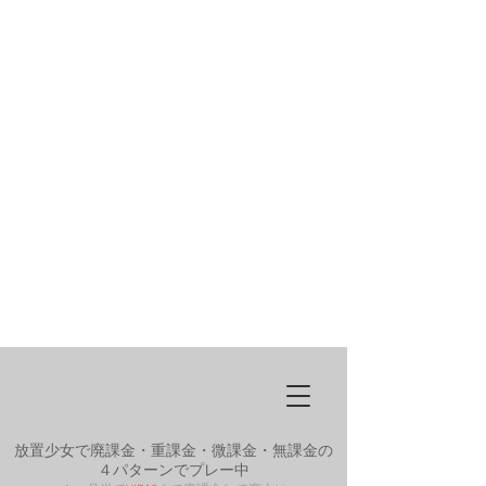
放置少女で廃課金・重課金・微課金・無課金の
４パターンでプレー中