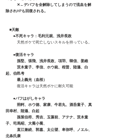
　　　✕←デバフを全解除してしまうので流血を解
除されHPも回復される。
　■天敵
　　●不死キャラ：毛利元就、浅井長政
　　　天然ボケで死亡しないスキルを持っている。
　　●復活キャラ
　　　孫堅、張飛、浅井長政、項羽、韓信、姜維
　　　茨木童子、李信、ホウ統、程普、陸遜、白
起、伯邑考
　　　最上義光（血桜）
　　　復活キャラは天然ボケに耐久可能
●バフはがしキャラ
　　　荊軻、ホウ徳、家康、牛若丸、酒呑童子、真
田幸村、陸遜、白起
　　　孫策伯符、秀吉、玉藻前、アテナ、茨木童
子、司馬昭、大喬小喬、
　　　直江兼続、郭嘉、太公望、卑弥呼、ノエル、
北条氏康