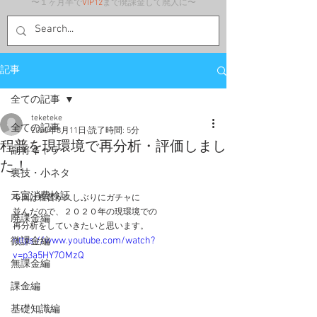
〜１ヶ月半で
VIP12
まで廃課金して廃人に〜
記事
全ての記事
teketeke
全ての記事
2020年8月11日
読了時間: 5分
程普を現環境で再分析・評価しまし
副将キャラ
た！
裏技・小ネタ
元宝消費検証
今回は程普が久しぶりにガチャに
並んだので、２０２０年の現環境での
廃課金編
再分析をしていきたいと思います。
https://www.youtube.com/watch?
微課金編
v=p3a5HY7OMzQ
無課金編
課金編
基礎知識編