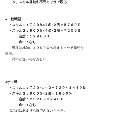
　　５、スキル発動中不死キャラで殴る
●一般戦闘
　・スキル１：７２０％×４名×２倍＝５７６０％
　・スキル２：９００％×４名×２倍＝７２００％
　　　　合計：１２９６０％
　　　　命中：なし
　　戦役は地味に１００００％越えを出せる優秀な
性能。
　　命中が無いのがおしい。
●ボス戦
　・スキル１：７２０×１～２＝７２０～１４４０％
　・スキル２：９００％×２倍＝１８００％
　　　　合計：２５２０～３２４０％
　　　　命中：なし
　ボス戦はあまり活躍できないキャラ。　