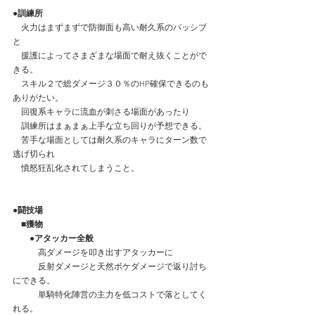
●訓練所
　火力はまずまずで防御面も高い耐久系のパッシブ
と
　援護によってさまざまな場面で耐え抜くことがで
きる。
　スキル２で総ダメージ３０％のHP確保できるのも
ありがたい。
　回復系キャラに流血が刺さる場面があったり
　訓練所はまぁまぁ上手な立ち回りが予想できる。
　苦手な場面としては耐久系のキャラにターン数で
逃げ切られ
　憤怒狂乱化されてしまうこと。
●闘技場
　■獲物
　　●アタッカー全般
　　　高ダメージを叩き出すアタッカーに
　　　反射ダメージと天然ボケダメージで返り討ち
にできる。
　　　単騎特化陣営の主力を低コストで落としてく
れる。