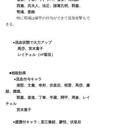
　　　西施、呉夫人、法正、諸葛孔明、郭嘉、
　　　荀彧、姜維
　　　特に荀彧は破甲の付与ができて追加攻撃もで
きる。
　　●流血状態で火力アップ
 　　　馬岱、茨木童子
 　　　レイチェル（HP吸収）
　■相殺効果
　●流血付与キャラ
　　　孫堅、文鴦、幸村、伏皇后、程普、馬岱、廉
頗、嫦娥、
　　　郭嘉、楽進、丁奉、半蔵、関平、周倉、レイ
チェル
　　　茨木童子
　　●援護付キャラ：直江兼続、蒙恬、伏皇后