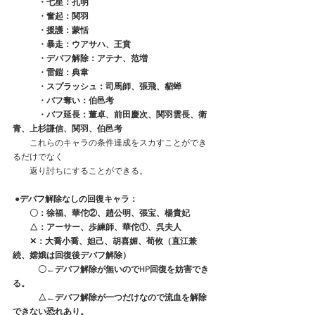
　　　・七星：孔明
　　　・奮起：関羽
　　　・援護：蒙恬
　　　・暴走：ウアサハ、王賁
    　　・デバフ解除：アテナ、范増
　　　・雷鎧：典韋　
　　　・スプラッシュ：司馬師、張飛、貂蝉
　　　・バフ奪い：伯邑考
　　　・バフ延長：董卓、前田慶次、関羽雲長、衛
青、上杉謙信、関羽、伯邑考
　　これらのキャラの条件達成をスカすことができ
るだけでなく
　　返り討ちにすることができる。
 ●デバフ解除なしの回復キャラ：
　　〇：徐福、華佗②、趙公明、張宝、楊貴妃
　　△：アーサー、歩練師、華佗①、呉夫人
　　✕：大喬小喬、妲己、胡喜媚、荀攸（直江兼
続、嫦娥は回復後デバフ解除）
　　　〇←デバフ解除が無いのでHP回復を妨害でき
る。
　　　△←デバフ解除が一つだけなので流血を解除
できない恐れあり。