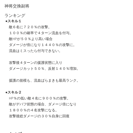
神将交換副将
ランキング
●スキル１
　敵６名に７２０％の攻撃。
　１００％の確率で４ターン流血を付与。
　敵HPが５０％より高い場合
　ダメージが倍になり１４４０％の攻撃に。
　流血はミスったら付与できない。
　攻撃後４ターンの援護状態に入り
　ダメージカット５０％、反射１４０％増加。
　援護の規模も、流血ばらまきも最高ランク。
●スキル２
　HP％の低い敵４名に９００％の攻撃。
　敵がデバフ状態の場合、ダメージ倍になり
　１８００％の４名攻撃になる。
　攻撃後総ダメージの３０％自身に回復