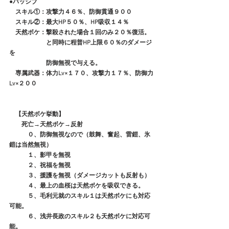
●パッシブ
　スキル①：攻撃力４６％、防御貫通９００
　スキル②：最大HP５０％、HP吸収１４％
　天然ボケ：撃殺された場合１回のみ２０％復活。
　　　　　　と同時に程普HP上限６０％のダメージ
を
　　　　　　防御無視で与える。　
　専属武器：体力Lv×１７０、攻撃力１７％、防御力
Lv×２００
　【天然ボケ挙動】
　　死亡→天然ボケ→反射
　　　０、防御無視なので（鼓舞、奮起、雷鎧、氷
鎧は当然無視）
　　　１、影甲を無視
　　　２、祝福を無視
　　　３、援護を無視（ダメージカットも反射も）
　　　４、最上の血桜は天然ボケを吸収できる。
　　　５、毛利元就のスキル１は天然ボケにも対応
可能。
　　　６、浅井長政のスキル２も天然ボケに対応可
能。　