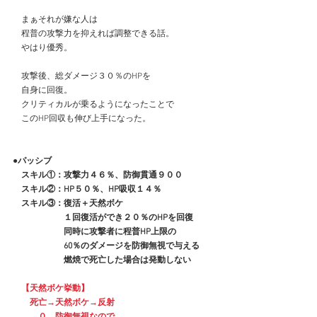
　まぁそれが嫌な人は
　程普の攻撃力を抑えれば調整できる話。
　やはり優秀。
　攻撃後、総ダメージ３０％のHPを
　自身に回復。
　クリティカルが乗るようになったことで
　このHP回収も伸び上手になった。
●パッシブ
　スキル①：攻撃力４６％、防御貫通９００
　スキル②：HP５０％、HP吸収１４％
　スキル③：復活＋天然ボケ
　　　　　　１回復活ができ２０％のHPを回復
　　　　　　同時に攻撃者に程普HP上限の
　　　　　　60％のダメージを防御無視で与える
　　　　　　燃焼で死亡した場合は発動しない
　【天然ボケ挙動】
　　死亡→天然ボケ→反射
　　　０、防御無視なので