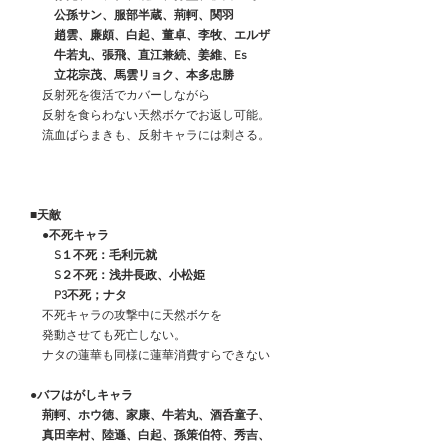
　　　公孫サン、服部半蔵、荊軻、関羽
　　　趙雲、廉頗、白起、董卓、李牧、エルザ
　　　牛若丸、張飛、直江兼続、姜維、Es
　　　立花宗茂、馬雲リョク、本多忠勝
　　反射死を復活でカバーしながら
　　反射を食らわない天然ボケでお返し可能。
　　流血ばらまきも、反射キャラには刺さる。
■天敵
　　●不死キャラ
　　　S１不死：毛利元就
　　　S２不死：浅井長政、小松姫
　　　P3不死；ナタ
　　不死キャラの攻撃中に天然ボケを
　　発動させても死亡しない。
　　ナタの蓮華も同様に蓮華消費すらできない
●バフはがしキャラ
　　荊軻、ホウ徳、家康、牛若丸、酒呑童子、
    　真田幸村、陸遜、白起、孫策伯符、秀吉、