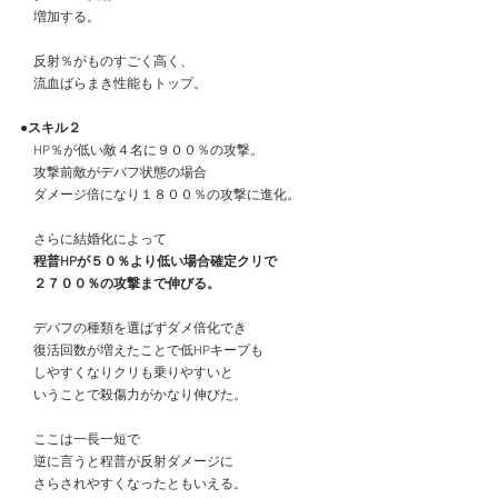
　増加する。
　反射％がものすごく高く、
　流血ばらまき性能もトップ。
●スキル２
　HP％が低い敵４名に９００％の攻撃。
　攻撃前敵がデバフ状態の場合
　ダメージ倍になり１８００％の攻撃に進化。
　さらに結婚化によって
　程普HPが５０％より低い場合確定クリで
　２７００％の攻撃まで伸びる。
　デバフの種類を選ばずダメ倍化でき
　復活回数が増えたことで低HPキープも
　しやすくなりクリも乗りやすいと
　いうことで殺傷力がかなり伸びた。
　ここは一長一短で
　逆に言うと程普が反射ダメージに
　さらされやすくなったともいえる。