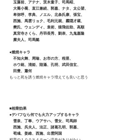
    　玉藻前、アテナ、茨木童子、司馬昭、
　　大喬小喬、直江兼続、郭嘉、ナタ、太公望、
　　卑弥呼、李典、ノエル、北条氏康、張宝、
　　西施、馬雲リョク、毛利元就、霧隠才蔵、
　　樊氏、ウェンディ、袁術、猿飛佐助、高順
　　真宮寺さくら、丹羽長秀、劉表、九鬼嘉隆
　　糜夫人、司馬懿
●燃焼キャラ
　　不知火舞、周瑜、お市の方、程昱、
　　ホウ統、清姫、陸遜、孔明、武田信玄、
　　田豊、蕭何
　もっと死を誘う燃焼キャラ増えても良いと思う
■相乗効果
　●デバフなら何でも火力アップするキャラ
　　雪泉、丁奉、ウアサハ、雪女、司馬師
　　西施、呉夫人、法正、諸葛孔明、郭嘉、
　　荀彧、姜維、西施、出雲阿国
　程普の１００％４ターン流血がありがたい。