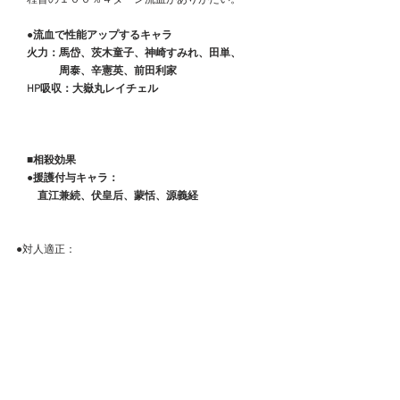
●流血で性能アップするキャラ
　火力：馬岱、茨木童子、神崎すみれ、田単、
　　　　周泰、辛憲英、前田利家　　　　　　
　HP吸収：大嶽丸レイチェル
■相殺効果
　●援護付与キャラ：
　　直江兼続、伏皇后、蒙恬、源義経
●対人適正：