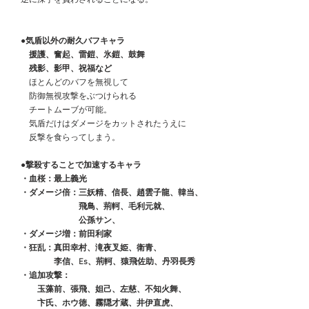
●気盾以外の耐久バフキャラ
　　援護、奮起、雷鎧、氷鎧、鼓舞
　　残影、影甲、祝福など
　　ほとんどのバフを無視して
　　防御無視攻撃をぶつけられる
　　チートムーブが可能。
　　気盾だけはダメージをカットされたうえに
　　反撃を食らってしまう。
●撃殺することで加速するキャラ
　・血桜：最上義光
　・ダメージ倍：三妖精、信長、趙雲子龍、韓当、
　　　　　　　　飛鳥、荊軻、毛利元就、
　　　　　　　　公孫サン、
　・ダメージ増：前田利家
　・狂乱：真田幸村、滝夜叉姫、衛青、
　　　　　李信、Es、荊軻、猿飛佐助、丹羽長秀
　・追加攻撃：
　　　玉藻前、張飛、妲己、左慈、不知火舞、
　　　卞氏、ホウ徳、霧隠才蔵、井伊直虎、