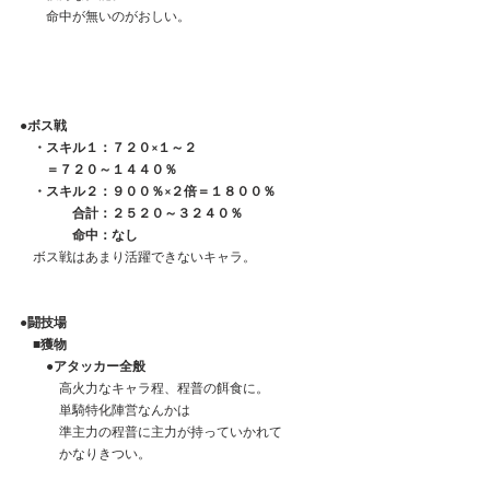
　　命中が無いのがおしい。
●ボス戦
　・スキル１：７２０×１～２
　　＝７２０～１４４０％
　・スキル２：９００％×２倍＝１８００％
　　　　合計：２５２０～３２４０％
　　　　命中：なし
　ボス戦はあまり活躍できないキャラ。　
●闘技場
　■獲物
　　●アタッカー全般
　　　高火力なキャラ程、程普の餌食に。
　　　単騎特化陣営なんかは
　　　準主力の程普に主力が持っていかれて
　　　かなりきつい。