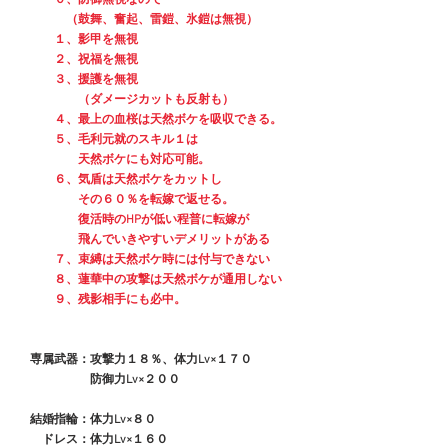
　　　　（鼓舞、奮起、雷鎧、氷鎧は無視）
　　　１、影甲を無視
　　　２、祝福を無視
　　　３、援護を無視
　　　　　（ダメージカットも反射も）
　　　４、最上の血桜は天然ボケを吸収できる。
　　　５、毛利元就のスキル１は
　　　　　天然ボケにも対応可能。
　　　６、気盾は天然ボケをカットし
　　　　　その６０％を転嫁で返せる。
　　　　　復活時のHPが低い程普に転嫁が
　　　　　飛んでいきやすいデメリットがある
　　　７、束縛は天然ボケ時には付与できない
　　　８、蓮華中の攻撃は天然ボケが通用しない
　　　９、残影相手にも必中。
　専属武器：攻撃力１８％、体力Lv×１７０
　　　　　　防御力Lv×２００
　結婚指輪：体力Lv×８０
　　ドレス：体力Lv×１６０