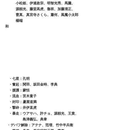
　　　小松姫、伊達政宗、明智光秀、馬騰、
　　　源頼光、藤堂高虎、魯班、加藤清正、
　　　曹真、真宮寺さくら、蕭何、風魔小太郎
　　　楊端
和　　　　　　　　　　　　　　　　　　　　　　
　・七星：孔明
　・奮起：関羽、坂田金時、李典
　・援護：蒙恬
　・流血：茨木童子
　・封印：蘆屋道満
　・撃砕：井伊直虎
　・暴走：ウアサハ、許チョ、源頼光、王賁、
　　　　　島津義弘、典韋
  ・デバフ解除：アテナ、范増、竹中半兵衛