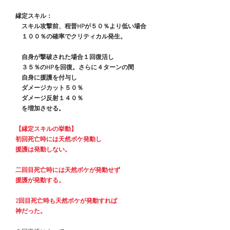
縁定スキル：
　　スキル攻撃前、程普HPが５０％より低い場合
　　１００％の確率でクリティカル発生。
　　自身が撃破された場合１回復活し
　　３５％のHPを回復。さらに４ターンの間
　　自身に援護を付与し
　　ダメージカット５０％
　　ダメージ反射１４０％
　　を増加させる。
【縁定スキルの挙動】
　初回死亡時には天然ボケ発動し
　援護は発動しない。
　二回目死亡時には天然ボケが発動せず
　援護が発動する。
　2回目死亡時も天然ボケが発動すれば
　神だった。