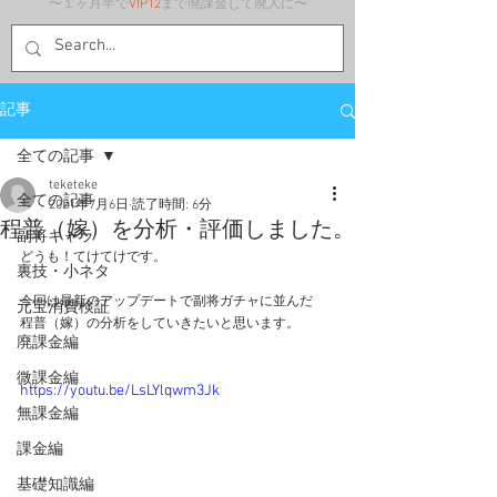
〜１ヶ月半で
VIP12
まで廃課金して廃人に〜
記事
全ての記事
teketeke
全ての記事
2021年7月6日
読了時間: 6分
程普（嫁）を分析・評価しました。
副将キャラ
どうも！てけてけです。
裏技・小ネタ
今回は最新のアップデートで副将ガチャに並んだ
元宝消費検証
程普（嫁）の分析をしていきたいと思います。
廃課金編
微課金編
https://youtu.be/LsLYlqwm3Jk
無課金編
課金編
基礎知識編