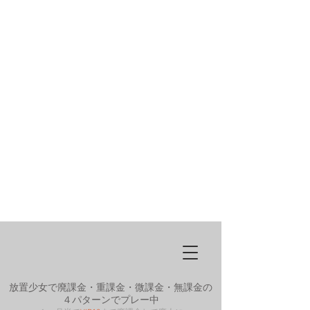
放置少女で廃課金・重課金・微課金・無課金の
４パターンでプレー中