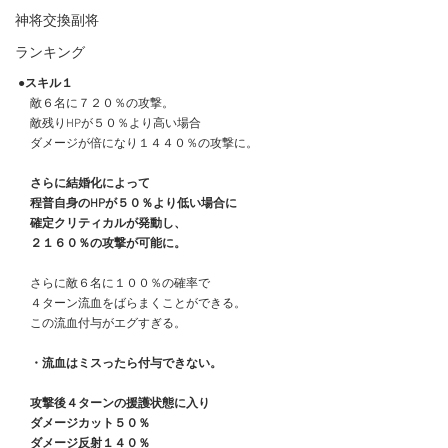
神将交換副将
ランキング
●スキル１
　敵６名に７２０％の攻撃。
　敵残りHPが５０％より高い場合
　ダメージが倍になり１４４０％の攻撃に。
　さらに結婚化によって
　程普自身のHPが５０％より低い場合に
　確定クリティカルが発動し、
　２１６０％の攻撃が可能に。
　さらに敵６名に１００％の確率で
　４ターン流血をばらまくことができる。
　この流血付与がエグすぎる。
・流血はミスったら付与できない。
　攻撃後４ターンの援護状態に入り
　ダメージカット５０％
　ダメージ反射１４０％