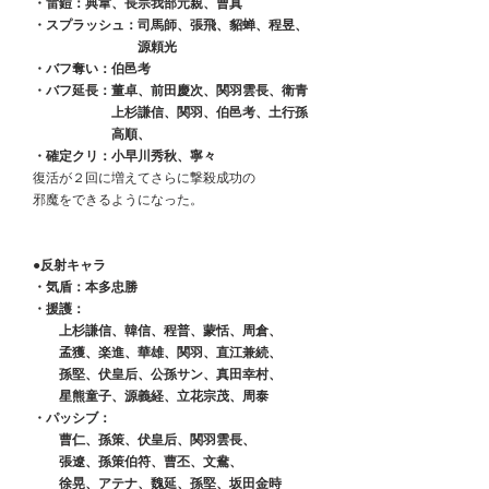
　・雷鎧：典韋、長宗我部元親、曹真
　・スプラッシュ：司馬師、張飛、貂蝉、程昱、
　　　　　　　　　源頼光
　・バフ奪い：伯邑考
　・バフ延長：董卓、前田慶次、関羽雲長、衛青
　　　　　　　上杉謙信、関羽、伯邑考、土行孫
　　　　　　　高順、
　・確定クリ：小早川秀秋、寧々
　復活が２回に増えてさらに撃殺成功の
　邪魔をできるようになった。
●反射キャラ
　・気盾：本多忠勝
　・援護：
　　　上杉謙信、韓信、程普、蒙恬、周倉、
　　　孟獲、楽進、華雄、関羽、直江兼続、
　　　孫堅、伏皇后、公孫サン、真田幸村、
　　　星熊童子、源義経、立花宗茂、周泰
　・パッシブ：
　　　曹仁、孫策、伏皇后、関羽雲長、
　　　張遼、孫策伯符、曹丕、文鴦、
　　　徐晃、アテナ、魏延、孫堅、坂田金時