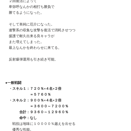
　２回復活によって
　卑弥呼なんかの相打ち勝負で
　勝てるようになった。
　そして単純に厄介になった。
　連撃系の収集な攻撃を復活で消耗させつつ
　援護で耐久出来る良キャラが
　また増えてしまった。
　最上なんかを終わらせに来てる。
　反射爆弾運用も引き続き可能。
●一般戦闘
　・スキル１：７２０％×４名×２倍
　　　　　　　＝５７６０％
　・スキル２：９００％×４名×２倍
　　　　　　　＝３６００～７２００％
　　　　合計：９３６０～１２９６０％
　　　　命中：なし
　　戦役は地味に１００００％越えを出せる
　　優秀な性能。