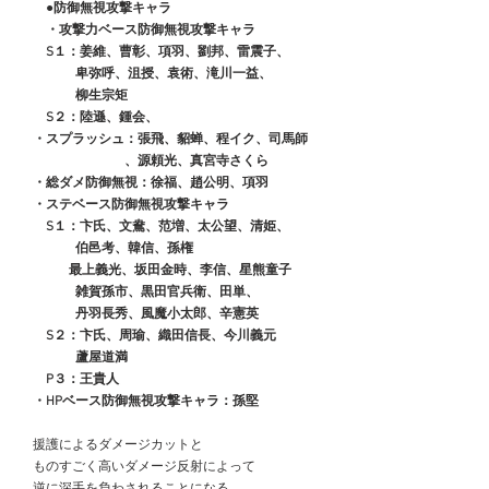
●防御無視攻撃キャラ
　　・攻撃力ベース防御無視攻撃キャラ
　　S１：姜維、曹彰、項羽、劉邦、雷震子、
　　　　 卑弥呼、沮授、袁術、滝川一益、
　　　　 柳生宗矩
　　S２：陸遜、鍾会、
　・スプラッシュ：張飛、貂蝉、程イク、司馬師
　　　　　　　　、源頼光、真宮寺さくら
　・総ダメ防御無視：徐福、趙公明、項羽
　・ステベース防御無視攻撃キャラ
　　S１：卞氏、文鴦、范増、太公望、清姫、
　　　　 伯邑考、韓信、孫権
　　　   最上義光、坂田金時、李信、星熊童子
　　　　 雑賀孫市、黒田官兵衛、田単、
　　　　 丹羽長秀、風魔小太郎、辛憲英
　　S２：卞氏、周瑜、織田信長、今川義元
　　　　 蘆屋道満
　　P３：王貴人
　・HPベース防御無視攻撃キャラ：孫堅
　援護によるダメージカットと
　ものすごく高いダメージ反射によって
　逆に深手を負わされることになる。