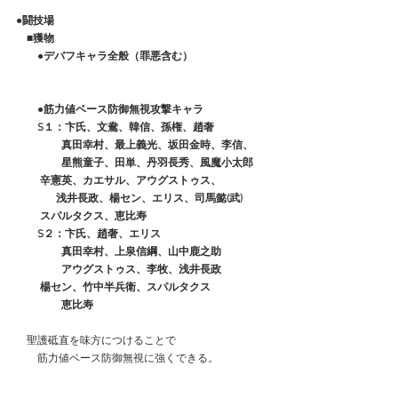
●闘技場
　■獲物
　　●デバフキャラ全般（罪悪含む）
　　●筋力値ベース防御無視攻撃キャラ
　　S１：卞氏、文鴦、韓信、孫権、趙奢
　　　　 真田幸村、最上義光、坂田金時、李信、
　　　　 星熊童子、田単、丹羽長秀、風魔小太郎
         辛憲英、カエサル、アウグストゥス、
  　　　 浅井長政、楊セン、エリス、司馬懿(武)
         スパルタクス、恵比寿
　　S２：卞氏、趙奢、エリス
　　　　 真田幸村、上泉信綱、山中鹿之助
　　　　 アウグストゥス、李牧、浅井長政
         楊セン、竹中半兵衛、スパルタクス
　　　　 恵比寿
    聖護砥直を味方につけることで
　　筋力値ベース防御無視に強くできる。