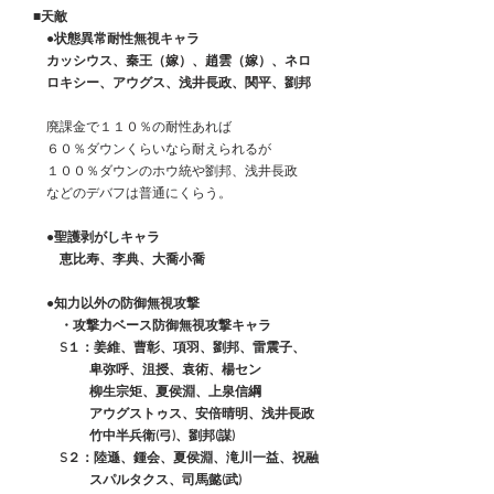
■天敵
　　●状態異常耐性無視キャラ
　　カッシウス、秦王（嫁）、趙雲（嫁）、ネロ
　　ロキシー、アウグス、浅井長政、関平、劉邦
　　廃課金で１１０％の耐性あれば
　　６０％ダウンくらいなら耐えられるが
　　１００％ダウンのホウ統や劉邦、浅井長政
　　などのデバフは普通にくらう。
　●聖護剥がしキャラ
　　　恵比寿、李典、大喬小喬
　　●知力以外の防御無視攻撃
　　　・攻撃力ベース防御無視攻撃キャラ
　　　S１：姜維、曹彰、項羽、劉邦、雷震子、
　　　　　 卑弥呼、沮授、袁術、楊セン
　　　　　 柳生宗矩、夏侯淵、上泉信綱
　　　　　 アウグストゥス、安倍晴明、浅井長政
　　　　　 竹中半兵衛(弓)、劉邦(謀)
　　　S２：陸遜、鍾会、夏侯淵、滝川一益、祝融
　　　　　 スパルタクス、司馬懿(武)