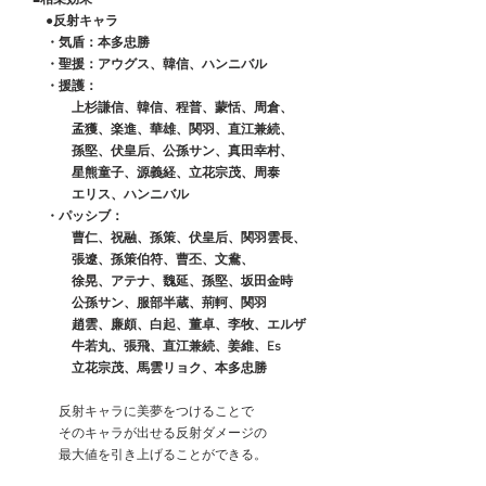
　　●反射キャラ
　　・気盾：本多忠勝
　　・聖援：アウグス、韓信、ハンニバル
　　・援護：
　　　　上杉謙信、韓信、程普、蒙恬、周倉、
　　　　孟獲、楽進、華雄、関羽、直江兼続、
　　　　孫堅、伏皇后、公孫サン、真田幸村、
　　　　星熊童子、源義経、立花宗茂、周泰
　　　　エリス、ハンニバル
　　・パッシブ：
　　　　曹仁、祝融、孫策、伏皇后、関羽雲長、
　　　　張遼、孫策伯符、曹丕、文鴦、
　　　　徐晃、アテナ、魏延、孫堅、坂田金時
　　　　公孫サン、服部半蔵、荊軻、関羽
　　　　趙雲、廉頗、白起、董卓、李牧、エルザ
　　　　牛若丸、張飛、直江兼続、姜維、Es
　　　　立花宗茂、馬雲リョク、本多忠勝
　　　反射キャラに美夢をつけることで
　　　そのキャラが出せる反射ダメージの
　　　最大値を引き上げることができる。