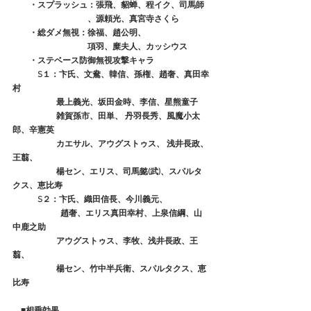
　　・スプラッシュ：張飛、貂蝉、程イク、司馬師
　　　　　　　　　、源頼光、真宮寺さくら
　　・総ダメ無視：徐福、趙公明、
　　　　　　　　　項羽、糜夫人、カッシウス
　　・ステベース防御無視攻撃キャラ
　　　S１：卞氏、文鴦、韓信、孫権、趙奢、真田幸
村
　　  　　   最上義光、坂田金時、李信、星熊童子
　　　　　 雑賀孫市、田単、 丹羽長秀、風魔小太
郎、辛憲英
　　　　　 カエサル、アウグストゥス、 浅井長政、
王翦、
　　　　　 楊セン、エリス、司馬懿(武)、スパルタ
クス、恵比寿
　　　S２：卞氏、織田信長、今川義元、
　　　　　   趙奢、エリス真田幸村、上泉信綱、山
中鹿之助
　　　　　 アウグストゥス、李牧、浅井長政、王
翦、
                     楊セン、竹中半兵衛、スパルタクス、恵
比寿
■相乗効果