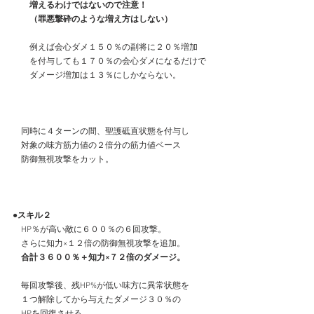
　　増えるわけではないので注意！
　　（罪悪撃砕のような増え方はしない）
　　例えば会心ダメ１５０％の副将に２０％増加
　　を付与しても１７０％の会心ダメになるだけで
　　ダメージ増加は１３％にしかならない。
　同時に４ターンの間、聖護砥直状態を付与し
　対象の味方筋力値の２倍分の筋力値ベース
　防御無視攻撃をカット。
●スキル２
　HP％が高い敵に６００％の６回攻撃。
　さらに知力×１２倍の防御無視攻撃を追加。
合計３６００％＋知力×７２倍のダメージ。
　毎回攻撃後、残HP%が低い味方に異常状態を
　１つ解除してから与えたダメージ３０％の
　HPを回復させる。