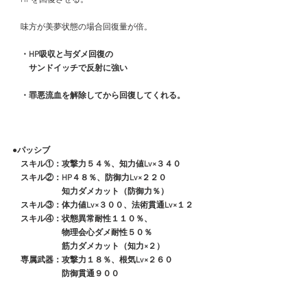
　味方が美夢状態の場合回復量が倍。
・HP吸収と与ダメ回復の
　　サンドイッチで反射に強い
　・罪悪流血を解除してから回復してくれる。
●パッシブ
　スキル①：攻撃力５４％、知力値Lv×３４０
　スキル②：HP４８％、防御力Lv×２２０
　　　　　　知力ダメカット（防御力％）
　スキル③：体力値Lv×３００、法術貫通Lv×１２
　スキル④：状態異常耐性１１０％、
　　　　　　物理会心ダメ耐性５０％
　　　　　　筋力ダメカット（知力×２）
　専属武器：攻撃力１８％、根気Lv×２６０
　　　　　　防御貫通９００