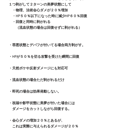
　１つ剥がして２ターンの美夢状態にして
　　・物理、法術会心ダメが２０％増加
　　・HP５０％以下になった時に減少HP６０％回復
　　・回復と同時に剥がれる
　　　（流血状態の場合は回復せずに剥がれる）　
・罪悪状態とデバフが付いてる場合両方剥がす。
　・HPが５０％を切る攻撃を受けた瞬間に回復
　・天然ボケや反射ダメージにも対応可
　・流血状態の場合ただ剥がれるだけ
　・即死の場合は効果発動しない。
　・祝福や影甲状態に美夢が付いた場合には
　　ダメージをカットしながら回復する。
　・会心ダメの増加２０％とあるが、
　　これは実際に与えられるダメージが２０％