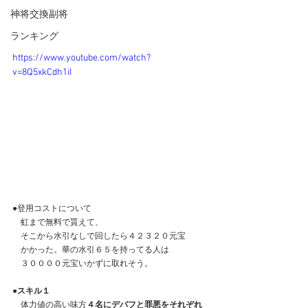
神将交換副将
ランキング
https://www.youtube.com/watch?
v=8Q5xkCdh1iI
●登用コストについて
　虹まで無料で貰えて、
　そこから水引なしで回したら４２３２０元宝
　かかった。華の水引６５を持ってる人は
　３００００元宝いかずに取れそう。
●スキル１
　体力値の高い味方
４名にデバフと罪悪をそれぞれ