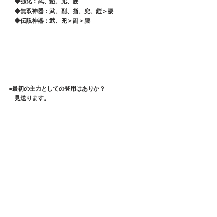
　◆強化：武、鎧、兜、腰
　◆無双神器：武、副、指、兜、鎧＞腰
　◆伝説神器：武、兜＞副＞腰
●最初の主力としての登用はありか？
　見送ります。
　戦役ボス突破が絶望的。
●サポートキャラや準主力としてどうか？
　あり。
　登用コストが安く、育成コストもスキル１だけが
　目的ならノーコストでOK。
　それで味方のステータスに依存した回復や
　筋力ダメージカット機能を増幅できたり
　罪悪デバフ解除できるのは大きい。