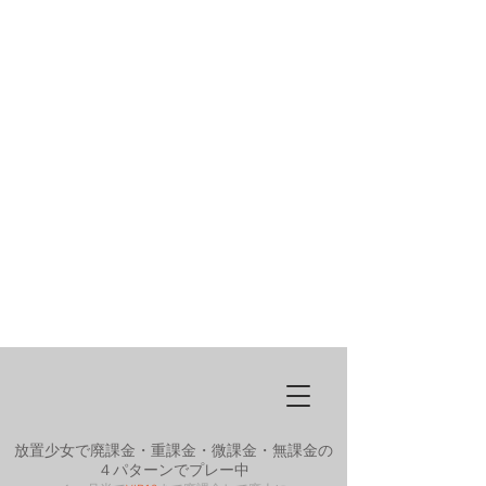
放置少女で廃課金・重課金・微課金・無課金の
４パターンでプレー中