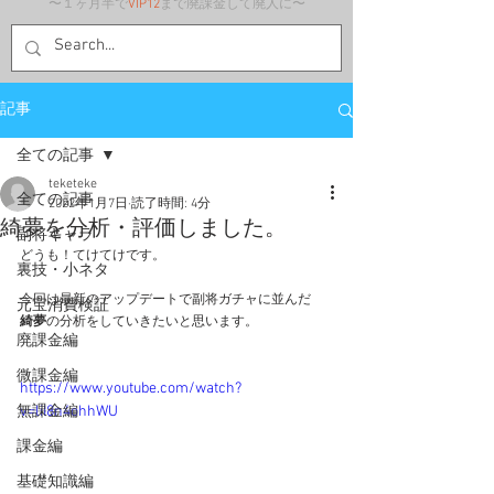
〜１ヶ月半で
VIP12
まで廃課金して廃人に〜
記事
全ての記事
teketeke
全ての記事
2022年1月7日
読了時間: 4分
綺夢を分析・評価しました。
副将キャラ
どうも！てけてけです。
裏技・小ネタ
今回は最新のアップデートで副将ガチャに並んだ
元宝消費検証
綺夢
の分析をしていきたいと思います。
廃課金編
微課金編
https://www.youtube.com/watch?
無課金編
v=liI8n4ohhWU
課金編
基礎知識編