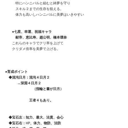
　　　特にハンニバルと組むと綺夢を守り
　　　スキル２までの生存を狙える。
　　　体力も高いしハンニバルに美夢はいきやすい
　　●七星、幸運、祝福キャラ
　　　献帝、恵比寿、趙公明、橋本環奈
　　これらのキャラでクリ率を上げて
　　クリダメ倍率を美夢で上げる。
●育成ポイント
　◆混沌日月：混沌４日月２
              →深淵４日月２
　　　　　　　　（指輪と書が日月）
　　　　　　　王者４もあり。
　◆宝石左：知力、最大、法貫、会心
　◆宝石右：HP、体力、物防、法防