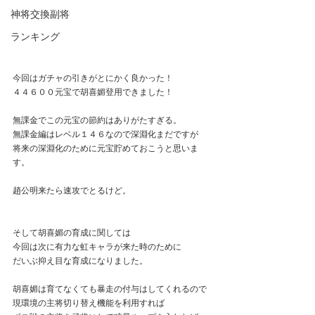
神将交換副将
ランキング
今回はガチャの引きがとにかく良かった！
４４６００元宝で胡喜媚登用できました！
無課金でこの元宝の節約はありがたすぎる。
無課金編はレベル１４６なので深淵化まだですが
将来の深淵化のために元宝貯めておこうと思いま
す。
趙公明来たら速攻でとるけど。
そして胡喜媚の育成に関しては
今回は次に有力な虹キャラが来た時のために
だいぶ抑え目な育成になりました。
胡喜媚は育てなくても暴走の付与はしてくれるので
現環境の主将切り替え機能を利用すれば