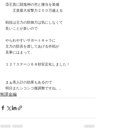
③王賁に闘鬼神の兜と腰当を装備
　　王賁最大攻撃力２００万越える
戦役は主力の防御力は気にしなくて
良いことが多いので
やられやすいサポートキャラに
主力の防具を渡してあげる作戦が
見事にはまって、
１２７ステージ６８秒安定化しました！
まぁ美人計の効果もあるので
明日またシコシコ微調整ですね。。
無課金編