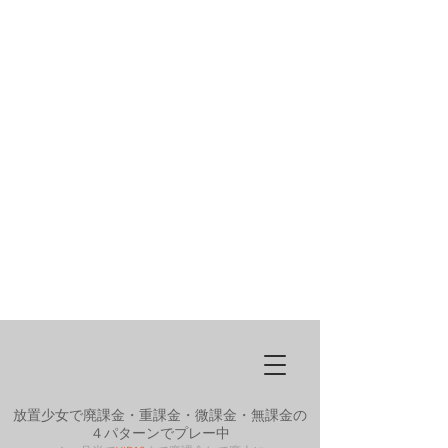
放置少女で廃課金・重課金・微課金・無課金の
４パターンでプレー中