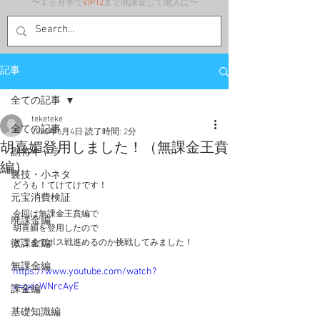
〜１ヶ月半で
VIP12
まで廃課金して廃人に〜
記事
全ての記事
teketeke
全ての記事
2020年6月4日
読了時間: 2分
胡喜媚登用しました！（無課金王賁
副将キャラ
編）
裏技・小ネタ
どうも！てけてけです！
元宝消費検証
今回は無課金王賁編で
廃課金編
胡喜媚を登用したので
微課金編
どこまでボス戦進めるのか挑戦してみました！
無課金編
https://www.youtube.com/watch?
v=gxicWNrcAyE
課金編
基礎知識編