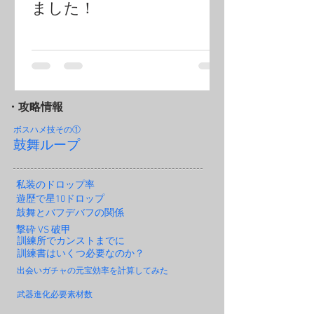
ました！
・攻略情報
ボスハメ技その
①
鼓舞ループ
私装のドロップ率
遊歴で星10ドロップ
鼓舞とバフデバフの関係
撃砕 VS 破甲
訓練所でカンストまでに
訓練書はいくつ必要なのか？
出会いガチャの元宝効率を計算してみた
武器進化必要素材数