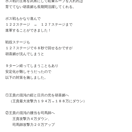
ボス戦の主将を武将にして眩暈ループを入れれば
育ててない胡喜媚も長期間活躍してくれる。
ボス戦もかなり進んで
１２２ステージ　→　１２７ステージまで
進軍することができました！
戦役ステージも
１２７ステージで６８秒で回せるかですが
胡喜媚が沈んでしまうと
９ターン経ってしまうこともあり
安定化が難しそうだったので
以下の対策を施しました。
①王賁の混沌の鎧と日月の兜を胡喜媚へ
　（王賁最大攻撃力１９４万→１８８万にダウン）
②王賁の混沌の腰当を司馬師へ
　　王賁攻撃力４万ダウン、
　　司馬師攻撃力２０万アップ