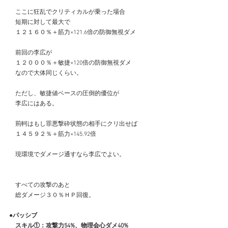
　ここに狂乱でクリティカルが乗った場合
　短期に対して最大で
　１２１６０％＋筋力×121.6倍の防御無視ダメ
　前回の李広が
　１２０００％＋敏捷×120倍の防御無視ダメ
　なので大体同じくらい。
　ただし、敏捷値ベースの圧倒的優位が
　李広にはある。
　荊軻はもし罪悪撃砕状態の相手にクリ出せば
　１４５９２％＋筋力×145.92倍
　現環境でダメージ通すなら李広でよい。
　すべての攻撃のあと
　総ダメージ３０％ＨＰ回復。
●パッシブ
　スキル①：攻撃力54%、物理会心ダメ40%