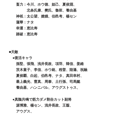
　　　畜力：今川、ホウ徳、妲己、夏侯淵、
　　　　　　北条氏康、樊氏、魯班、養由基
　　　神祇：太公望、嫦娥、伯邑考、楊セン
　　　蓮華：ナタ
　　　幸運：恵比寿
　　　踏破：恵比寿
■天敵
　　●復活キャラ
　　　孫堅、張飛、浅井長政、項羽、韓信、姜維
　　　茨木童子、李信、ホウ統、程普、陸遜、祝融
　　　夏侯覇、白起、伯邑考、ナタ、真田幸村、
　　　最上義光、曹真、周泰、土行孫、司馬懿
　　　養由基、ハンニバル、アウグストゥス、
　●真髄共鳴で筋力ダメ割合カット副将
　　　源博雅、楊セン、浅井長政、王翦、
　　　アウグス、