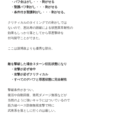
　　・バフ全はがし・・・剥がせる
　　・聖護バフ剥がし・・・剥がせる
　　・条件付き聖護剥がし・・・剥がせる。
　クリティカルのタイミングでの剥がしでは
　ないので、恵比寿の踏破による状態異常耐性の
　効果もしっかり落としてから罪悪撃砕を
　付与留守ことができた。
　ここは源博政よりも優秀な部分。
　敵を撃破した場合３ターン狂乱状態になり
　　・攻撃が必ず命中
　　・攻撃が必ずクリティカル
　　・すべてのデバフと罪悪状態に完全耐性
　撃破条件がきつい。
　復活や自動回復、致死ダメージ無視などが
　当然のように強いキャラにはついているので
　筋力値ベース防御無視攻撃で特に
　武将系を落としに行くのは厳しい。