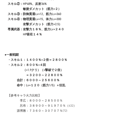
　スキル②：HP48%、反射36%
　　　　　　敏捷ダメカット（筋力×２）
　スキル③：防御貫通Lv×12、筋力Lv×360
　スキル④：物理貫通Lv×15、体力Lv×300
　　　　　　攻撃ダメカット（筋力×2.5）
　専属武器：攻撃力１８％、筋力Lv×２４０
　　　　　　HP吸収１４％
●一般戦闘
　・スキル１：１４００％×２倍＝２８００％
　・スキル２：８００％×４回
　　　　　　（×1.9クリ）（×撃破で２倍）
　　　　　　　＝３２００～２２８００％
　　　　合計：６０００～２５６００％
　　　　命中：Lv×１２０（筋力1/5）＋狂乱
　【参考キャラ火力比較】
　　　　　李広：８０００～２８５００％
　　　　　呂布：３８９００～９１９７０％（432）
　　　　源博雅：７３６０～３０７０７％(72)