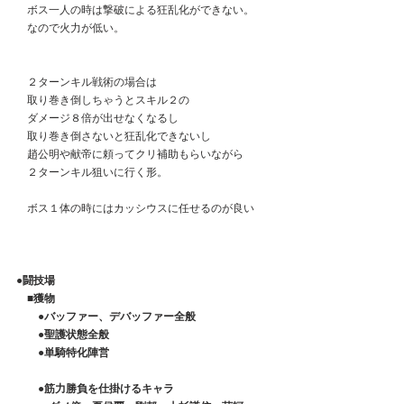
　ボス一人の時は撃破による狂乱化ができない。
　なので火力が低い。
　２ターンキル戦術の場合は
　取り巻き倒しちゃうとスキル２の
　ダメージ８倍が出せなくなるし
　取り巻き倒さないと狂乱化できないし
　趙公明や献帝に頼ってクリ補助もらいながら
　２ターンキル狙いに行く形。
　ボス１体の時にはカッシウスに任せるのが良い
●闘技場
　■獲物
　　●バッファー、デバッファー全般
　　●聖護状態全般
　　●単騎特化陣営
　　●筋力勝負を仕掛けるキャラ