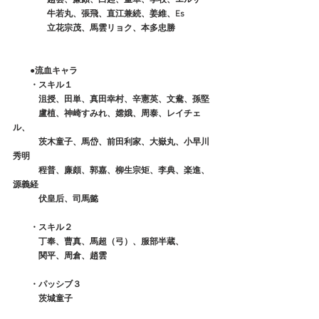
　　　　牛若丸、張飛、直江兼続、姜維、Es
　　　　立花宗茂、馬雲リョク、本多忠勝
●流血キャラ
　　・スキル１
　　　沮授、田単、真田幸村、辛憲英、文鴦、孫堅
　　　盧植、神崎すみれ、嫦娥、周泰、レイチェ
ル、
　　　茨木童子、馬岱、前田利家、大嶽丸、小早川
秀明
　　　程普、廉頗、郭嘉、柳生宗矩、李典、楽進、
源義経
　　　伏皇后、司馬懿
　　・スキル２
　　　丁奉、曹真、馬超（弓）、服部半蔵、
　　　関平、周倉、趙雲
　　・パッシブ３
　　　茨城童子