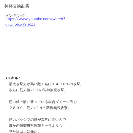
神将交換副将
ランキング
https://www.youtube.com/watch?
v=wJW6y2XU94A
●スキル１
　最大攻撃力が高い敵１名に１４００％の攻撃。
　さらに筋力値×１２の防御無視攻撃。
　筋力値で敵に勝っている場合ダメージ倍で
　２８００＋筋力×２４の防御無視攻撃。
　筋力パッシブの値が異常に高いので
　ほかの防御無視攻撃キャラよりも
　見た目以上に痛い。