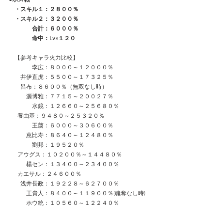
　・スキル１：２８００％
　・スキル２：３２００％
　　　　合計：６０００％
　　　　命中：Lv×１２０
　【参考キャラ火力比較】
　　　　李広：８０００～１２０００％
　　井伊直虎：５５００～１７３２５％
        呂布：８６００％（無双なし時）
　　　源博雅：７７１５～２００２７％
　　　　水鏡：１２６６０～２５６８０％
      養由基：９４８０～２５３２０％
　　　　王翦：６０００～３０６００％
　　　恵比寿：８６４０～１２４８０％
　　　　劉邦：１９５２０％
　  アウグス：１０２００％～１４４８０％
　　　楊セン：１３４００～２３４００％
　  カエサル：２４６００％
　　浅井長政：１９２２８～６２７００％
　　　王貴人：８４００～１１９００％(魂奪なし時)
　　　ホウ統：１０５６０～１２２４０％