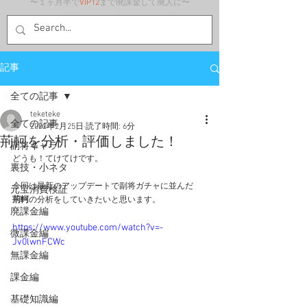
〜１ヶ月半で
VIP12
まで廃課金して廃人に〜
記事
全ての記事
teketeke
全ての記事
2022年2月25日
読了時間: 6分
荊軻を分析・評価しました！
副将キャラ
どうも！てけてけです。
裏技・小ネタ
今回は最新のアップデートで副将ガチャに並んだ
元宝消費検証
荊軻
の分析をしていきたいと思います。
廃課金編
https://www.youtube.com/watch?v=-
微課金編
Jv0lwnFCWc
無課金編
課金編
基礎知識編