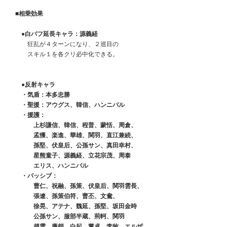
　■相乗効果
　　●白バフ延長キャラ：源義経
　　　狂乱が４ターンになり、２巡目の
　　　スキル１を各クリ必中化できる。
　●反射キャラ
　　・気盾：本多忠勝
　　・聖援：アウグス、韓信、ハンニバル
　　・援護：
　　　　上杉謙信、韓信、程普、蒙恬、周倉、
　　　　孟獲、楽進、華雄、関羽、直江兼続、
　　　　孫堅、伏皇后、公孫サン、真田幸村、
　　　　星熊童子、源義経、立花宗茂、周泰
　　　　エリス、ハンニバル
　　・パッシブ：
　　　　曹仁、祝融、孫策、伏皇后、関羽雲長、
　　　　張遼、孫策伯符、曹丕、文鴦、
　　　　徐晃、アテナ、魏延、孫堅、坂田金時
　　　　公孫サン、服部半蔵、荊軻、関羽
　　　　趙雲、廉頗、白起、董卓、李牧、エルザ