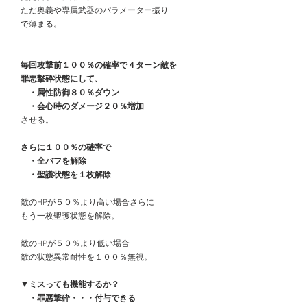
　ただ奥義や専属武器のパラメーター振り
　で薄まる。
　毎回攻撃前１００％の確率で４ターン敵を
　罪悪撃砕状態にして、
　　・属性防御８０％ダウン
　　・会心時のダメージ２０％増加
　させる。
　さらに１００％の確率で
　　・全バフを解除
　　・聖護状態を１枚解除
　敵のHPが５０％より高い場合さらに
　もう一枚聖護状態を解除。
　敵のHPが５０％より低い場合
　敵の状態異常耐性を１００％無視。
　▼ミスっても機能するか？
　　・罪悪撃砕・・・付与できる