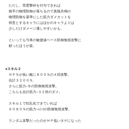
　ただし、罪悪撃砕を付与できれば
　相手の物理防御が落ちるので真髄共鳴の
　物理防御を基準にした筋力ダメカットを
　得意とするキャラにはほかのキャラよりは
　少しだけダメージ通しやすいかも。
　といっても弓将の敏捷値ベース防御無視攻撃に
　頼ったほうが楽。
●スキル２
　ＨＰ％が低い敵に８００％の４回攻撃。
　合計３２００％、
　さらに筋力×８の防御無視攻撃。
　こちらも合計筋力×３２倍のダメ。
　スキル１で狂乱化できていれば
　６０８０％の筋力×60.8の防御無視攻撃。
　ランダム攻撃だったのがＨＰ低いタゲになった