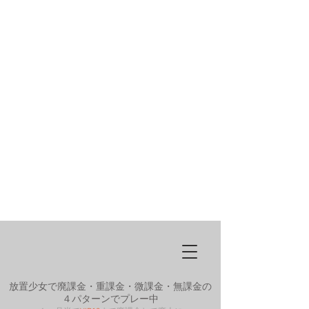
放置少女で廃課金・重課金・微課金・無課金の
４パターンでプレー中