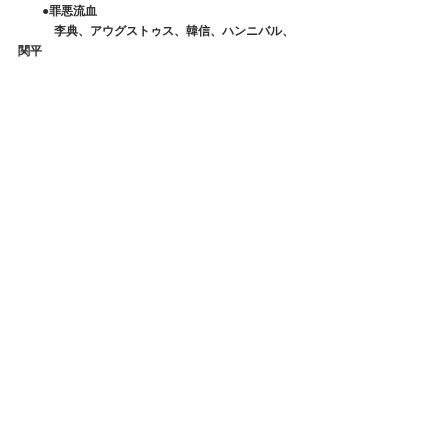
　　●罪悪流血
　　　李典、アウグストゥス、韓信、ハンニバル、
関平
■相殺効果
　　●罪悪撃砕キャラ：井伊直虎
●育成ポイント
　◆混沌日月：混沌４日月２or王者２
              →深淵３混沌２
　　　　　　　　→深淵５、６
　◆宝石左：筋力、最大、物貫、最小
　◆宝石右：HP、体力、物防、法防
　◆強化：武、鎧、兜、腰、副
　◆無双神器：武、副＞指、腰、兜、鎧
　◆伝説神器：武、指＞腰、兜、副