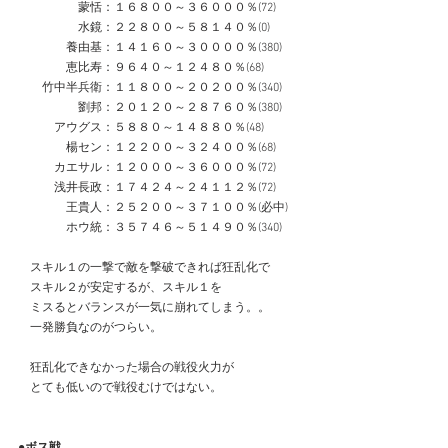
　　　　　蒙恬：１６８００～３６０００％(72)
　　　　　水鏡：２２８００～５８１４０％(0)
　　　　養由基：１４１６０～３００００％(380)
　　　　恵比寿：９６４０～１２４８０％(68)
　　竹中半兵衛：１１８００～２０２００％(340)
　　　　　劉邦：２０１２０～２８７６０％(380)
　　　アウグス：５８８０～１４８８０％(48)
　　　　楊セン：１２２００～３２４００％(68)
　　　カエサル：１２０００～３６０００％(72)
　　　浅井長政：１７４２４～２４１１２％(72)
　　　　王貴人：２５２００～３７１００％(必中)
　　　　ホウ統：３５７４６～５１４９０％(340)
　スキル１の一撃で敵を撃破できれば狂乱化で
　スキル２が安定するが、スキル１を
　ミスるとバランスが一気に崩れてしまう。。
　一発勝負なのがつらい。
　狂乱化できなかった場合の戦役火力が
　とても低いので戦役むけではない。
●ボス戦