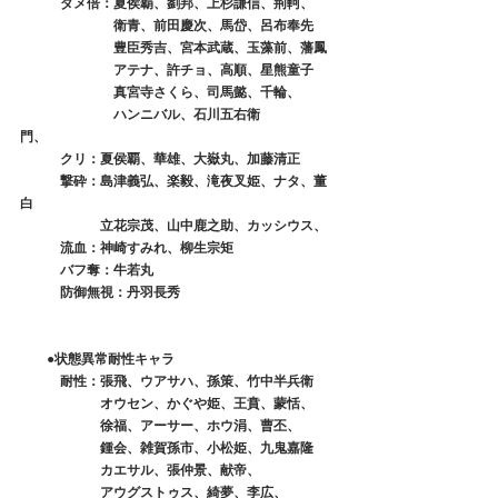
　　　ダメ倍：夏侯覇、劉邦、上杉謙信、荊軻、
　　　　　　　衛青、前田慶次、馬岱、呂布奉先
　　　　　　　豊臣秀吉、宮本武蔵、玉藻前、藩鳳
　　　　　　　アテナ、許チョ、高順、星熊童子
　　　　　　　真宮寺さくら、司馬懿、千輪、
　　　　　　　ハンニバル、石川五右衛
門、　　　　　　
　　　クリ：夏侯覇、華雄、大嶽丸、加藤清正
　　　撃砕：島津義弘、楽毅、滝夜叉姫、ナタ、董
白
　　　　　　立花宗茂、山中鹿之助、カッシウス、
　　　流血：神崎すみれ、柳生宗矩
　　　バフ奪：牛若丸
　　　防御無視：丹羽長秀
　　●状態異常耐性キャラ
　　　耐性：張飛、ウアサハ、孫策、竹中半兵衛
　　　　　　オウセン、かぐや姫、王賁、蒙恬、
　　　　　　徐福、アーサー、ホウ涓、曹丕、
　　　　　　鍾会、雑賀孫市、小松姫、九鬼嘉隆
　　　　　　カエサル、張仲景、献帝、
　　　　　　アウグストゥス、綺夢、李広、