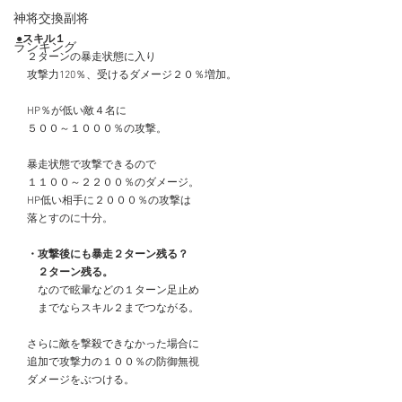
神将交換副将
●スキル１
ランキング
　２ターンの暴走状態に入り
　攻撃力120％、受けるダメージ２０％増加。
　HP％が低い敵４名に
　５００～１０００％の攻撃。
　暴走状態で攻撃できるので
　１１００～２２００％のダメージ。
　HP低い相手に２０００％の攻撃は
　落とすのに十分。
　・攻撃後にも暴走２ターン残る？
　　２ターン残る。
　　なので眩暈などの１ターン足止め
　　までならスキル２までつながる。
　さらに敵を撃殺できなかった場合に
　追加で攻撃力の１００％の防御無視
　ダメージをぶつける。