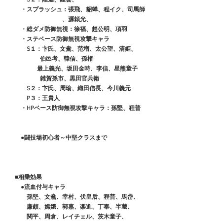
　　・スプラッシュ：張飛、貂蝉、程イク、司馬師
　　　　　　　　　、源頼光、
　　・総ダメ防御無視：徐福、趙公明、項羽
　　・ステベース防御無視攻撃キャラ
　　　S１：卞氏、文鴦、范増、太公望、清姫、
　　　　　 伯邑考、韓信、孫権
　　　　   最上義光、坂田金時、李信、星熊童子
　　　　　 雑賀孫市、黒田官兵衛
　　　S２：卞氏、周瑜、織田信長、今川義元
　　　P３：王貴人
　　・HPベース防御無視攻撃キャラ：孫堅、程普
　　●闘技場初心者～中堅クラスまで
■相乗効果
　　●流血付与キャラ
　　　孫堅、文鴦、幸村、伏皇后、程普、馬岱、
　　　廉頗、嫦娥、郭嘉、楽進、丁奉、半蔵、
　　　関平、周倉、レイチェル、茨木童子、