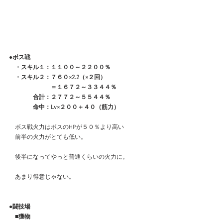
●ボス戦
　・スキル１：１１００～２２００％
　・スキル２：７６０×2.2（×２回）
　　　　　　　＝１６７２～３３４４％
　　　　合計：２７７２～５５４４％
　　　　命中：Lv×２００＋４０（筋力）
　ボス戦火力はボスのHPが５０％より高い
　前半の火力がとても低い。
　後半になってやっと普通くらいの火力に。
　あまり得意じゃない。
●闘技場
　■獲物