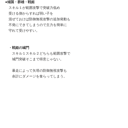
●傾国・群雄・戦姫
　スキル１が範囲攻撃で突破力低め
　受ける側からすれば弱い子を
　混ぜておけば防御無視攻撃の追加発動も
　不発にできてしまうので主力を簡単に
　守れて受けやすい。
　・戦姫の城門
　　スキル１スキル２どちらも範囲攻撃で
　　城門突破そこまで得意じゃない。
　　暴走によって矢塔の防御無視攻撃も
　　余計にダメージを食らってしまう。
●単騎特化陣営の1人目の副将としてありか？
　ギリギリ見送ります。
　ボス戦での火力不足が惜しいところ。
　城戦メインで頑張りたい人にも突破力が