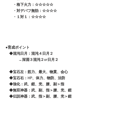
　　・格下火力：☆☆☆☆☆
　　・対デバフ無効：☆☆☆☆
　　・１対１：☆☆☆☆
●育成ポイント
　◆混沌日月：混沌４日月２
              →深淵３混沌２or日月２　
　◆宝石左：筋力、最大、物貫、会心
　◆宝石右：HP、体力、物防、法防
　◆強化：武、鎧、兜、腰、副＞指
　◆無双神器：武、副、指＞腰、兜、鎧
　◆伝説神器：武、指＞副、腰、兜＞鎧