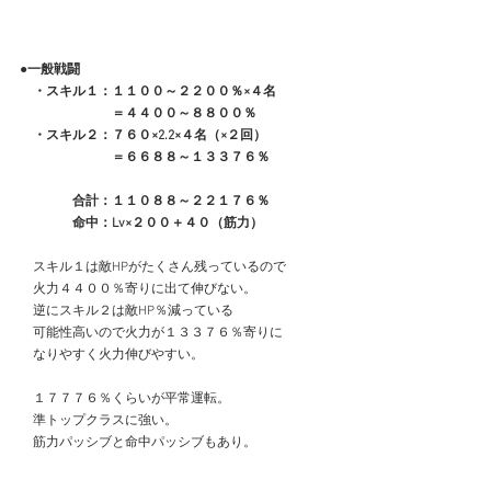
●一般戦闘
　・スキル１：１１００～２２００％×４名
　　　　　　　＝４４００～８８００％
　・スキル２：７６０×2.2×４名（×２回）
　　　　　　　＝６６８８～１３３７６％
　　　　合計：１１０８８～２２１７６％
　　　　命中：Lv×２００＋４０（筋力）
　スキル１は敵HPがたくさん残っているので
　火力４４００％寄りに出て伸びない。
　逆にスキル２は敵HP％減っている
　可能性高いので火力が１３３７６％寄りに
　なりやすく火力伸びやすい。
　１７７７６％くらいが平常運転。
　準トップクラスに強い。
　筋力パッシブと命中パッシブもあり。