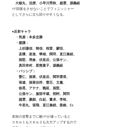
　　　大嶽丸、沮授、小早川秀秋、趙雲、源義経
　　HP回復をさせないことでフィニッシャー
　　としてさらに立ち回りやすくなる。
●反射キャラ
　　　・気盾：本多忠勝
　　　・援護：
　　　　上杉謙信、韓信、程普、蒙恬、
　　　　孟獲、楽進、華雄、関羽、直江兼続、
　　　　孫堅、周倉、伏皇后、公孫サン、
　　　　真田幸村、星熊童子、源義経
　　　・パッシブ：
　　　　曹仁、孫策、伏皇后、関羽雲長、
　　　　張遼、孫策伯符、曹丕、文鴦、
　　　　徐晃、アテナ、魏延、孫堅、
　　　　公孫サン、服部半蔵、荊軻、関羽
　　　　趙雲、廉頗、白起、董卓、李牧、
　　　　牛若丸、張飛、直江兼続、姜維、Es
　　袁術の攻撃までに敵HPが減っていると
　　スキル１もスキル２も火力アップするので