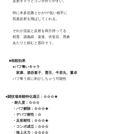
　　反射キャラとコンボ作りやすい。
　　特に本多忠勝とかがHP低い相手に
　　気盾反射を飛ばしてくれる。
　　それか流血と反射を両方持ってる
　　程普、源義経、楽進、伏皇后、周倉
　　あたりと組むと面白そう。
　■相殺効果
　　●バフ奪いキャラ
　　　家康、酒呑童子、曹丕、牛若丸、董卓
　　バフ奪う前に剥がしちゃう可能性
●闘技場単騎特化適正：☆☆☆★
 　 ・耐久度：☆☆☆
　　・バフ解除：☆☆☆★
　　・デバフ耐性：☆
　　・反射耐性：☆☆☆★
　　・コンボ成立：☆☆☆
　　・格上火力：☆☆☆☆