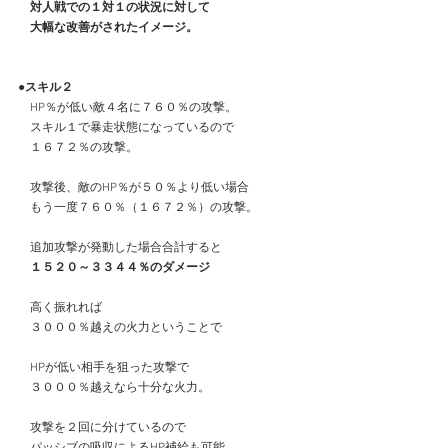
　対人戦での１対１の状況に対して
　大幅な改善がされたイメージ。
●スキル２
　HP％が低い敵４名に７６０％の攻撃。
　スキル１で暴走状態になっているので
　１６７２％の攻撃。
　攻撃後、敵のHP％が５０％より低い場合
　もう一度７６０％（１６７２％）の攻撃。
　追加攻撃が発動した場合合計すると
１５２０～３３４４％のダメージ
　高く振れれば
　３０００％越えの火力ということで
　HPが低い相手を狙った攻撃で
　３０００％越えなら十分な火力。
　攻撃を２回に分けているので
　パッシブの吸収によるHP補給も可能。