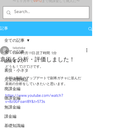
〜１ヶ月半で
VIP12
まで廃課金して廃人に〜
記事
全ての記事
teketeke
全ての記事
2021年2月19日
読了時間: 5分
袁術を分析・評価しました！
副将キャラ
どうも！てけてけです。
裏技・小ネタ
今回は最新のアップデートで副将ガチャに並んだ
元宝消費検証
袁術の分析をしていきたいと思います。
廃課金編
https://www.youtube.com/watch?
微課金編
v=8z0GFoanI8Y&t=573s
無課金編
課金編
基礎知識編