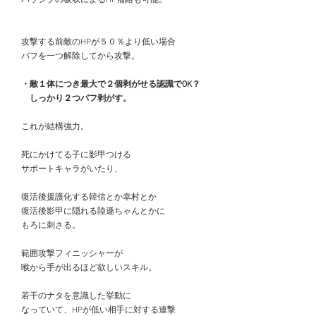
　攻撃する前敵のHPが５０％より低い場合
　バフを一つ解除してから攻撃。
・敵１体につき最大で２個剥がせる認識でOK？
　　しっかり２つバフ剥がす。
　これが結構強力。
　死にかけてる子に影甲つける
　サポートキャラがいたり、
　復活後援護化する韓信とか幸村とか
　復活後影甲に隠れる陸遜ちゃんとかに
　もろに刺さる。
　範囲攻撃フィニッシャーが
　喉から手が出るほど欲しいスキル。
　若干のナタを意識した挙動に
　なっていて、HPが低い相手に対する連撃