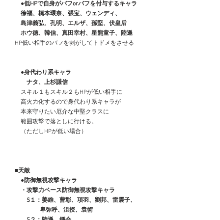
　　●低HPで自身がバフorバフを付与するキャラ
　　徐福、橋本環奈、張宝、ウェンディ、
　　島津義弘、孔明、エルザ、孫堅、伏皇后
　　ホウ徳、韓信、真田幸村、星熊童子、陸遜
　HP低い相手のバフを剥がしてトドメをさせる　　
　●身代わり系キャラ
　　　ナタ、上杉謙信
　　スキル１もスキル２もHPが低い相手に
　　高火力化するので身代わり系キャラが
　　本来守りたい厄介な中堅クラスに
　　範囲攻撃で落としに行ける。
　　（ただしHPが低い場合）
■天敵
　　●防御無視攻撃キャラ
　　・攻撃力ベース防御無視攻撃キャラ
　　　S１：姜維、曹彰、項羽、劉邦、雷震子、
　　　　　 卑弥呼、沮授、袁術
　　　S２：陸遜、鍾会、