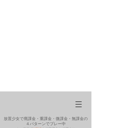
放置少女で廃課金・重課金・微課金・無課金の
４パターンでプレー中