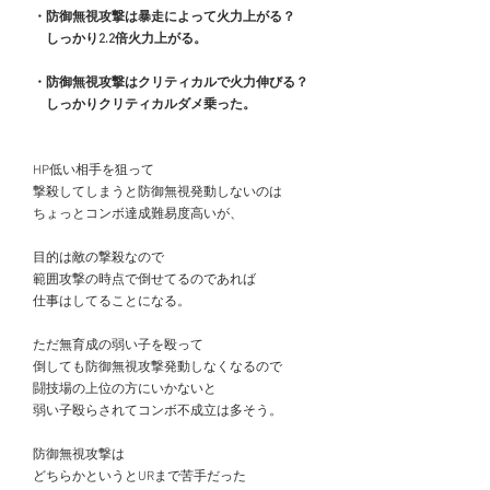
　・防御無視攻撃は暴走によって火力上がる？
　　しっかり2.2倍火力上がる。
　・防御無視攻撃はクリティカルで火力伸びる？
　　しっかりクリティカルダメ乗った。
　HP低い相手を狙って
　撃殺してしまうと防御無視発動しないのは
　ちょっとコンボ達成難易度高いが、
　目的は敵の撃殺なので
　範囲攻撃の時点で倒せてるのであれば
　仕事はしてることになる。
　ただ無育成の弱い子を殴って
　倒しても防御無視攻撃発動しなくなるので
　闘技場の上位の方にいかないと
　弱い子殴らされてコンボ不成立は多そう。
　防御無視攻撃は
　どちらかというとURまで苦手だった