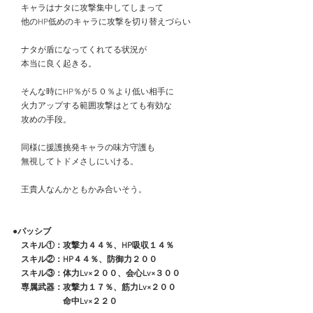
　キャラはナタに攻撃集中してしまって
　他のHP低めのキャラに攻撃を切り替えづらい
　ナタが盾になってくれてる状況が
　本当に良く起きる。
　そんな時にHP％が５０％より低い相手に
　火力アップする範囲攻撃はとても有効な
　攻めの手段。
　同様に援護挑発キャラの味方守護も
　無視してトドメさしにいける。
　王貴人なんかともかみ合いそう。
●パッシブ
　スキル①：攻撃力４４％、HP吸収１４％
　スキル②：HP４４％、防御力２００
　スキル③：体力Lv×２００、会心Lv×３００
　専属武器：攻撃力１７％、筋力Lv×２００
　　　　　　命中Lv×２２０