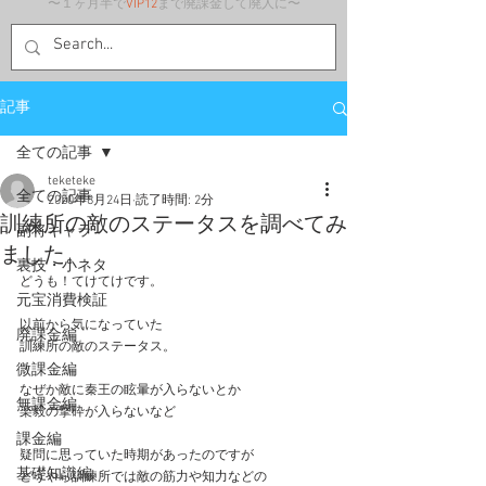
〜１ヶ月半で
VIP12
まで廃課金して廃人に〜
記事
全ての記事
teketeke
全ての記事
2020年8月24日
読了時間: 2分
訓練所の敵のステータスを調べてみ
副将キャラ
ました。
裏技・小ネタ
どうも！てけてけです。
元宝消費検証
以前から気になっていた
廃課金編
訓練所の敵のステータス。
微課金編
なぜか敵に秦王の眩暈が入らないとか
無課金編
楽毅の撃砕が入らないなど
課金編
疑問に思っていた時期があったのですが
基礎知識編
どうやら訓練所では敵の筋力や知力などの