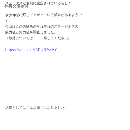
ステータスが個別に設定されているらしく
神将交換副将
ランキング
ステージに応じて上がっていく傾向があるようで
す。
今回はこの訓練所のそれぞれのステージボスの
筋力値と知力値を調査しました。
（敏捷については・・・察してください）
https://youtu.be/tGDqIQ2vsKY
結果としてはこんな感じになりました。