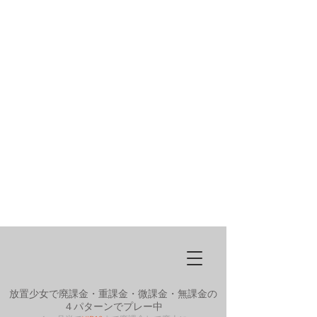
放置少女で廃課金・重課金・微課金・無課金の
４パターンでプレー中