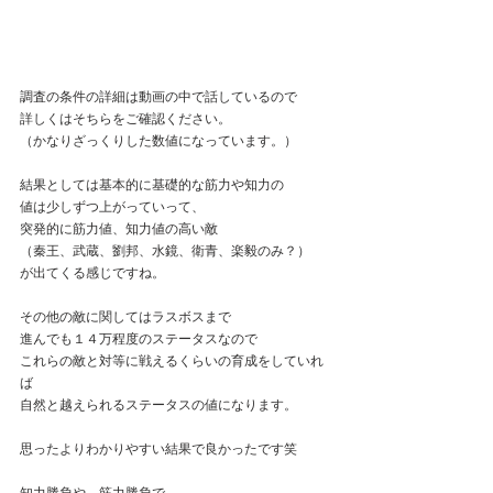
調査の条件の詳細は動画の中で話しているので
詳しくはそちらをご確認ください。
（かなりざっくりした数値になっています。）
結果としては基本的に基礎的な筋力や知力の
値は少しずつ上がっていって、
突発的に筋力値、知力値の高い敵
（秦王、武蔵、劉邦、水鏡、衛青、楽毅のみ？）
が出てくる感じですね。
その他の敵に関してはラスボスまで
進んでも１４万程度のステータスなので
これらの敵と対等に戦えるくらいの育成をしていれ
ば
自然と越えられるステータスの値になります。
思ったよりわかりやすい結果で良かったです笑