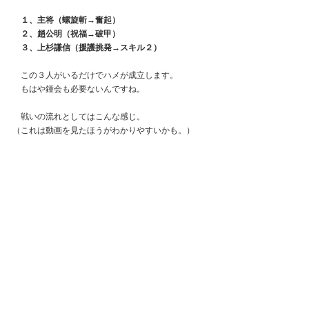
　１、主将（螺旋斬→奮起）
　２、趙公明（祝福→破甲）
　３、上杉謙信（援護挑発→スキル２）
　この３人がいるだけでハメが成立します。
　もはや鍾会も必要ないんですね。
　戦いの流れとしてはこんな感じ。
（これは動画を見たほうがわかりやすいかも。）