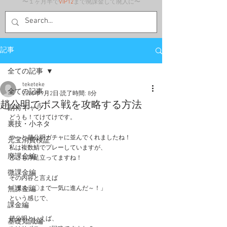
〜１ヶ月半で
VIP12
まで廃課金して廃人に〜
記事
全ての記事
teketeke
全ての記事
2020年9月2日
読了時間: 8分
趙公明でボス戦を攻略する方法
副将キャラ
どうも！てけてけです。
裏技・小ネタ
やっと趙公明ガチャに並んでくれましたね！
元宝消費検証
私は複数鯖でプレーしていますが、
廃課金編
どこも浮足立ってますね！
微課金編
その内容と言えば
無課金編
「ボス〇〇まで一気に進んだ～！」
という感じで、
課金編
趙公明といえば、
基礎知識編