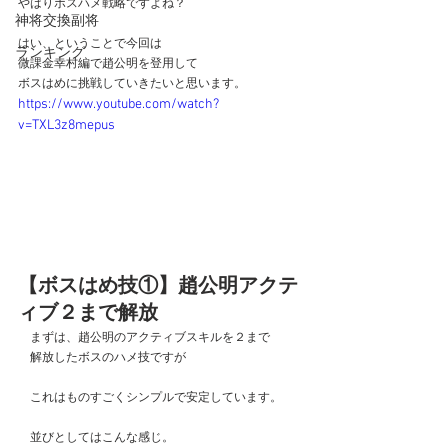
やはりボスハメ戦略ですよね？
神将交換副将
はい、ということで今回は
ランキング
微課金幸村編で趙公明を登用して
ボスはめに挑戦していきたいと思います。
https://www.youtube.com/watch?
v=TXL3z8mepus
【ボスはめ技①】趙公明アクテ
ィブ２まで解放
　まずは、趙公明のアクティブスキルを２まで
　解放したボスのハメ技ですが
　これはものすごくシンプルで安定しています。
　並びとしてはこんな感じ。