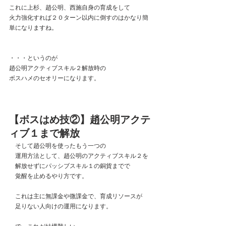
これに上杉、趙公明、西施自身の育成をして
火力強化すれば２０ターン以内に倒すのはかなり簡
単になりますね。
・・・というのが
趙公明アクティブスキル２解放時の
ボスハメのセオリーになります。
【ボスはめ技②】趙公明アクテ
ィブ１まで解放
　そして趙公明を使ったもう一つの
　運用方法として、趙公明のアクティブスキル２を
　解放せずにパッシブスキル１の銅貨までで
　覚醒を止めるやり方です。
　これは主に無課金や微課金で、育成リソースが
　足りない人向けの運用になります。