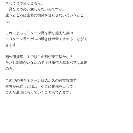
そして２つ目がこちら。
一見ひとつめと変わらないのですが、
違うところは主将に挑発を使わせないというとこ
ろ。
これによって９ターン目を乗り越えた後の
１３ターン目のボスの動きは眩暈で止めることがで
きます。
趙公明覚醒＋１ではこの形が安定型かな？
ただし劉備がいないので上杉謙信の基本バフは暴走
のみ。
この型の場合９ターン目のボスの通常攻撃で
主将が死亡した場合、そこに劉備を出して
こんな展開にもっていくこともできます。