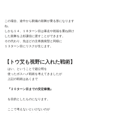
この場合、途中から劉備の鼓舞が乗る形になります
ね。
しかも１４、１８ターン目は暴走や祝福を重ね掛け
した鼓舞を上杉謙信に渡すことができます。
その代わり、先ほどの主将挑発型と同様に
１３ターン目にリスクが生じます。
【トウ艾も視野に入れた戦術】
　はい、ということで趙公明を
　使ったボスハメ戦術を考えてきましたが
　上記の戦術はあくまで
　『２０ターン目までの安定稼働』
　を目的としたものになります。
　ここで考えないといけないのが