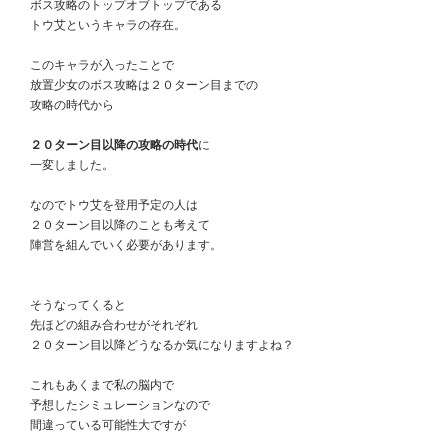
　ボス攻略のトップオブトップである
　トウ艾というキャラの存在。
　このキャラが入ったことで
　放置少女のボス攻略は２０ターン目までの
　攻略の時代から
２０ターン目以降の攻略の時代
に
　一変しました。
　なのでトウ艾を登用予定の人は
　２０ターン目以降のことも考えて
　陣営を組んでいく必要があります。
　そうなってくると
　先ほどの組み合わせがそれぞれ
　２０ターン目以降どうなるか気になりますよね？
　これもあくまで私の脳内で
　予想したシミュレーションなので
　間違っている可能性大ですが