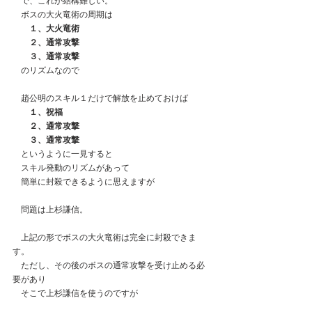
　で、これが結構難しい。
　ボスの大火竜術の周期は
　　１、大火竜術
　　２、通常攻撃
　　３、通常攻撃
　のリズムなので
　趙公明のスキル１だけで解放を止めておけば
　　１、祝福
　　２、通常攻撃
　　３、通常攻撃
　というように一見すると
　スキル発動のリズムがあって
　簡単に封殺できるように思えますが
　問題は上杉謙信。
　上記の形でボスの大火竜術は完全に封殺できま
す。
　ただし、その後のボスの通常攻撃を受け止める必
要があり
　そこで上杉謙信を使うのですが