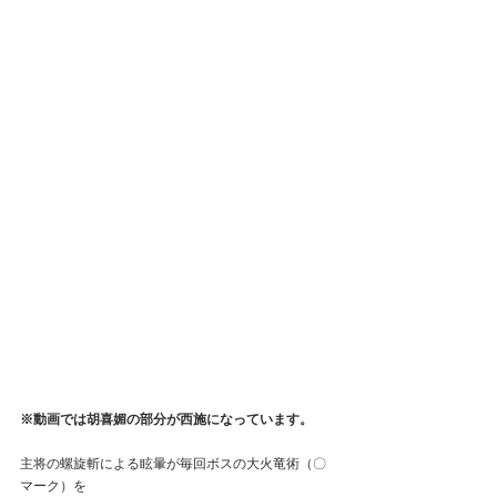
※動画では胡喜媚の部分が西施になっています。
主将の螺旋斬による眩暈が毎回ボスの大火竜術（〇
マーク）を