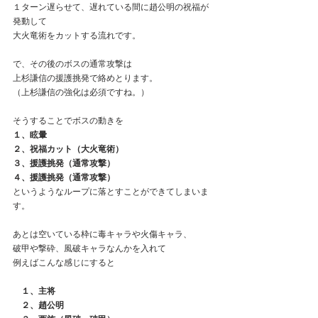
１ターン遅らせて、遅れている間に趙公明の祝福が
発動して
大火竜術をカットする流れです。
で、その後のボスの通常攻撃は
上杉謙信の援護挑発で絡めとります。
（上杉謙信の強化は必須ですね。）
そうすることでボスの動きを
１、眩暈
２、祝福カット（大火竜術）
３、援護挑発（通常攻撃）
４、援護挑発（通常攻撃）
というようなループに落とすことができてしまいま
す。
あとは空いている枠に毒キャラや火傷キャラ、
破甲や撃砕、風破キャラなんかを入れて
例えばこんな感じにすると
　１、主将
　２、趙公明