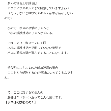
　多くの場合上杉謙信は
　アクティブスキル２まで解放していますよね？
　（そうしないと戦役でスキル２必中が活かせない
ので）
　なので、ボスの攻撃のリズムと
　上杉の援護挑発のリズムがズレる。
　それにより、数ターンに１回
　上杉の援護挑発が発動していない状態で
　ボスの通常攻撃が飛んでくることになります。
　趙公明のスキル１のみ解放運用の場合
　ここをどう処理するかが複雑になってくるんです
ね。
　で、ここに対する私個人の
　解答は２パターンあってこんな感じです。
【ボスはめ技②その１】