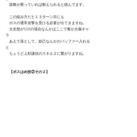
　鼓舞が乗っていれば耐えられると踏んでます。
　この組み方だと１３ターン目にも
　ボスの通常攻撃を受ける必要が出てきますね。
　太史慈がSSRの場合なんかはここで毒か火傷キャ
ラ
　あえて落として、妲己なんかのバッファー入れる
と
　ちょうど上杉謙信のスキル２に繋がりますね。
【ボスはめ技②その２】