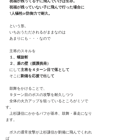
　祝福が残ってる子に飛んでいけば生存。
　祝福が残っていない子に飛んで行った場合に
　1人犠牲or防御力で耐久。
　という形。
　いちおうただされるがままなのは
　あまりにも・・・なので
　主将のスキルを
　１、螺旋斬
　２、盾の壁（援護挑発）
　にして
主将を４ターン目で落として
　そこに
劉備を応援で出して
　鼓舞をかけることで、
　９ターン目のボスの攻撃を耐久しつつ
　全体の火力アップを狙っているところがミソで
す。
　上杉謙信にかかるバフが基本、鼓舞・暴走になり
ます。
　ボスの通常攻撃が上杉謙信か劉備に飛んでくれれ
ば