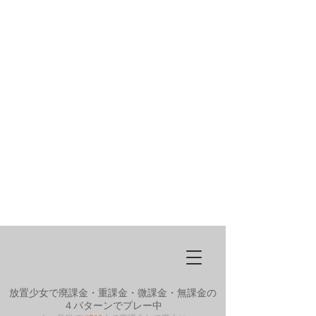
放置少女で廃課金・重課金・微課金・無課金の
４パターンでプレー中