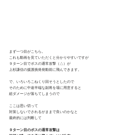
　まず一つ目がこちら。
　これも動画を見ていただくと分かりやすいですが
　９ターン目でボスの通常攻撃（△）が
　上杉謙信の援護挑発発動前に飛んできます。
　で、いろいろこねくり回そうとしたので
　そのために中途半端な副将を場に用意すると
　総ダメージが落ちてしまうので
　ここは思い切って
　対策しないでされるがままで良いのかなと
　最終的には判断して
　９ターン目のボスの通常攻撃は