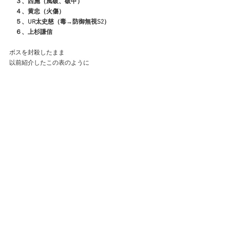
　３、西施（風破、破甲）
　４、黄忠（火傷）
　５、UR太史慈（毒→防御無視S2）
　６、上杉謙信
ボスを封殺したまま
以前紹介したこの表のように